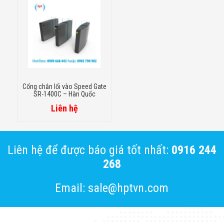
Cổng chắn lối vào Speed Gate
SR-1400C – Hàn Quốc
Liên hệ
Liên hệ để được báo giá tốt nhất:
0916 244
268
Email: sale@hptvn.com