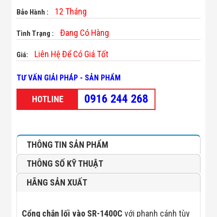
Minh
12 Tháng
Bảo Hành :
Sản Phẩm
THIẾT BỊ AN
Đang Có Hàng
Tình Trạng :
NINH
Camera Thông
Liên Hệ Để Có Giá Tốt
Minh
Giá:
Cổng Từ Siêu
Thị
TƯ VẤN GIẢI PHÁP - SẢN PHẨM
Máy Đếm
Người
0916 244 268
HOTLINE
Máy Dò Tìm
Thuốc Nổ
Phòng Chống
Khủng Bố
Camera Đo
THÔNG TIN SẢN PHẨM
Thân Nhiệt
THIẾT BỊ
THÔNG SỐ KỸ THUẬT
CHUYÊN
DỤNG
HÃNG SẢN XUẤT
Máy Dò Tạp
Chất
Màn Hình
Tương Tác
Cổng chắn lối vào SR-1400C
với phanh cánh tùy