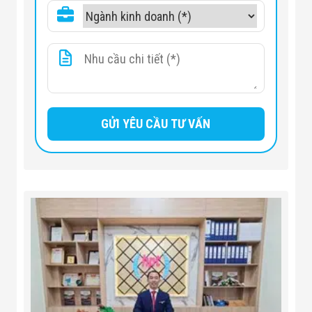
Màn hình
LED
Động cơ
BLDC
AC 220/240V 50/60 HZ/
Nguồn
350W