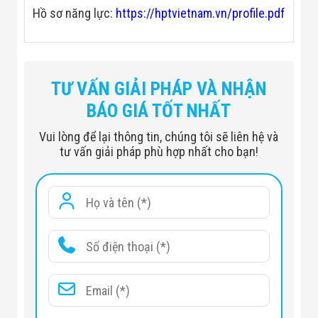
Hồ sơ năng lực:
https://hptvietnam.vn/profile.pdf
Chiều dài
1520 mm
Chiều cao
1000 mm
TƯ VẤN GIẢI PHÁP VÀ NHẬN
Độ dày
300 mm
BÁO GIÁ TỐT NHẤT
Chiều rộng lối đi
550-600 mm
Vui lòng để lại thông tin, chúng tôi sẽ liên hệ và
Chiều cao cánh kính
900-1800 mm
tư vấn giải pháp phù hợp nhất cho bạn!
- Mặt trước: Poly
carbonat
- Mặt trước: Poly
Chất liệu
carbonate & sơn thép
- Bên: Thép sơn
- Kính cường lực 10 mm
Hành lý
40-60 phút