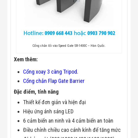
Flycam
Robot Tự Hành
Robot AI
THIẾT BỊ KIỂM
SOÁT RA VÀO
Cổng Dò Kim
Loại
Máy Soi Hành
Cổng chắn lối vào Speed Gate SR-1400C – Hàn Quốc.
Lý (X-Ray)
Cổng Phân Làn
Xem thêm:
Tự Động
Nhận Diện
Cổng xoay 3 càng Tripod.
Khuôn Mặt
Hệ Thống Điện
Cổng chắn Flap Gate Barrier
Nhẹ
Đặc điểm, tính năng
Thiết Bị Theo
Ngành
Thiết kế đơn giản và hiện đại
Thiết Bị Ngành
Thực Phẩm
Hiệu ứng ánh sáng LED
Thiết Bị Ngành
6 cảm biến an ninh và 4 cảm biến an toàn
Thực Phẩm
Matrixcope
Điều chỉnh chiều cao cánh kính để tăng mức
Thiết Bị Ngành