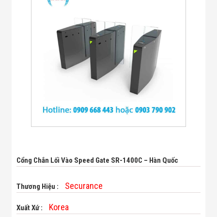
Bị Ngành Thủy
Sản - Đông
Lạnh
Giải Pháp Thiết
Bị Ngành Thực
Phẩm Đóng Gói
Giải Pháp Thiết
Bị Ngành May
Mặc - Giày Da
Giải Pháp Thiết
Bị Ngành Linh
Kiện Điện Tử
Giải Pháp Thiết
Bị Ngành Giáo
Dục
Giải Pháp Thiết
Bị Ngành Bán
Lẻ - Retail
Cổng Chắn Lối Vào Speed Gate SR-1400C – Hàn Quốc
Giải Pháp
Chuyên Dụng
Securance
Thương Hiệu :
Ngành Công An
- Quân Đội
Giải Pháp Bãi
Korea
Xuất Xứ :
Giữ Xe Thông