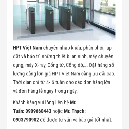
Đội
Dự Án Khối Nhà
Máy
Dự Án Kho
Xưởng -
Logistics
Tin Tức
Tin Công Nghệ
Tin Khuyến Mãi
HPT Việt Nam
chuyên nhập khẩu, phân phối, lắp
Tin Tuyển Dụng
đặt và bảo trì những thiết bị an ninh, máy chuyên
Liên Hệ
dụng, máy X-ray, Cổng từ, Cổng dò,…. Đặt hàng số
lượng càng lớn giá HPT Việt Nam càng ưu đãi cao.
Thời gian chỉ từ 4- 6 tuần cho các đơn hàng lớn
và đơn hàng lẻ ngay trong ngày.
Khách hàng vui lòng liên hệ
Mr.
Tuấn: 0909668443
hoặc
Mr. Thạch:
0903790902
để được tư vấn và báo giá tốt nhất.