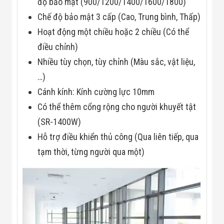
Công Nghiệp
độ bảo mật (900/1200/1400/1600/1800)
Thiết Bị Ngành
Chế độ bảo mật 3 cấp (Cao, Trung bình, Thấp)
Giáo Dục
Thiết Bị Ngành
Hoạt động một chiều hoặc 2 chiều (Có thể
Thủy Sản
điều chỉnh)
Thiết Bị Ngành
Giày Da, Túi
Nhiều tùy chọn, tùy chỉnh (Màu sắc, vật liệu,
Xách
…)
Dự Án Triển
Khai
Cánh kính: Kính cường lực 10mm
Dự Án Ngành
Thủy Sản
Có thể thêm cổng rộng cho người khuyết tật
Dự Án Ngành
(SR-1400W)
Thực Phẩm
Dự Án Ngành
Hỗ trợ điều khiển thủ công (Qua liên tiếp, qua
Siêu Thị - Ngân
tạm thời, từng người qua một)
Hàng
Dự Án Ngành
Giáo Dục -
Trường Học
Dự Án Ngành
Điện Tử
Dự Án Ngành
Công An - Quân