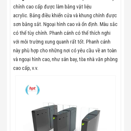
Màn Hình LED
chỉnh cao cấp được làm bằng vật liệu
Thiết Bị Chống
Ghi Âm
acrylic. Bảng điều khiển cửa và khung chính được
Máy X-Ray
Thực Phẩm
sơn bằng sắt. Ngoại hình cao và ổn định. Màu sắc
Máy Dò Kim
có thể tùy chỉnh. Phanh cánh có thể thích nghi
Loại Công
Nghiệp
với môi trường xung quanh rất tốt. Phanh cánh
Thiết Bị Công
này phù hợp cho những nơi có yêu cầu về an toàn
Nghệ Cao
Ống Nhòm
và ngoại hình cao, như sân bay, tòa nhà văn phòng
Chuyên Dụng
cao cấp, v.v.
Đo Lực - Sức
Căng - Sức
Nén
Máy Kiểm Tra
Khuyết Tật
Máy Kiểm Tra
Vết Nứt Sản
Phẩm
Máy Kiểm Tra
Bo Mạch Điện
Tử
Súng Bắn