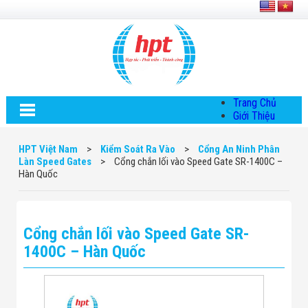
Trang Chủ
Giới Thiệu
Về HPT Việt
Nam
HPT Việt Nam
>
Kiểm Soát Ra Vào
>
Cổng An Ninh Phân
Hội Đồng Quản
Làn Speed Gates
>
Cổng chắn lối vào Speed Gate SR-1400C –
Trị
Hàn Quốc
Chính Sách Quy
Định Chung
Chính Sách Bảo
Mật Thông Tin
Cổng chắn lối vào Speed Gate SR-
Chiến Lược
Phát Triển
1400C – Hàn Quốc
Thông Tin
Chuyển Khoản
Giải Pháp
Giải Pháp Thiết