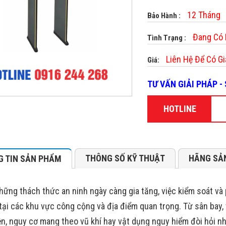
12 Tháng
Bảo Hành :
Đang Có
Tình Trạng :
Liên Hệ Để Có Gi
Giá:
TƯ VẤN GIẢI PHÁP 
HOTLINE
THÔNG SỐ KỸ THUẬT
HÃNG SẢ
 TIN SẢN PHẨM
hững thách thức an ninh ngày càng gia tăng, việc kiểm soát và
 tại các khu vực công cộng và địa điểm quan trọng. Từ sân bay
ện, nguy cơ mang theo vũ khí hay vật dụng nguy hiểm đòi hỏi n