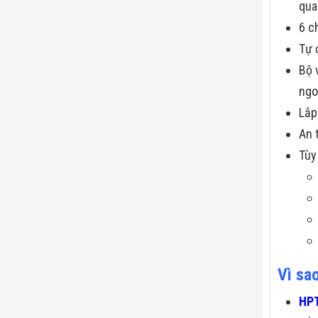
qua
6 c
Tự 
Bộ 
ngo
Lắp
An 
Tùy
Vì sa
HPT