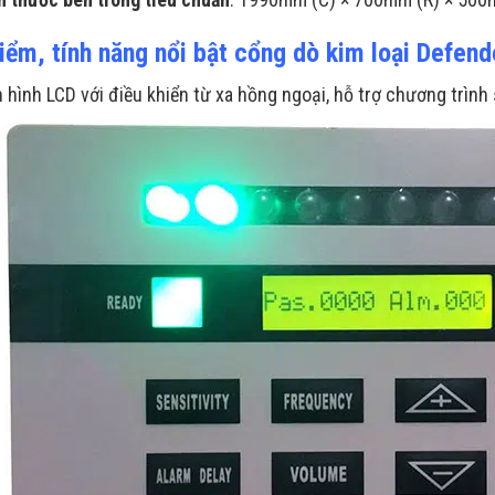
iểm, tính năng nổi bật cổng dò kim loại Defen
 hình LCD với điều khiển từ xa hồng ngoại, hỗ trợ chương trình