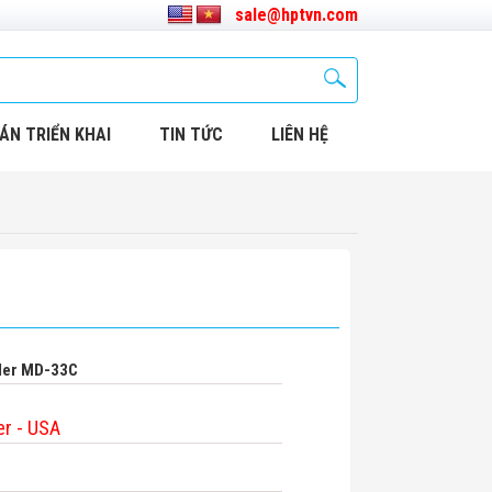
sale@hptvn.com
ÁN TRIỂN KHAI
TIN TỨC
LIÊN HỆ
nder MD-33C
r - USA