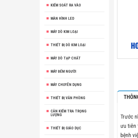
KIỂM SOÁT RA VÀO
MÀN HÌNH LED
MÁY DÒ KIM LOẠI
THIẾT BỊ DÒ KIM LOẠI
MÁY DÒ TẠP CHẤT
MÁY ĐẾM NGƯỜI
MÁY CHUYÊN DỤNG
THÔNG
THIẾT BỊ VĂN PHÒNG
CÂN KIỂM TRA TRỌNG
LƯỢNG
Trước n
ưu tiên
THIẾT BỊ GIÁO DỤC
bệnh vi