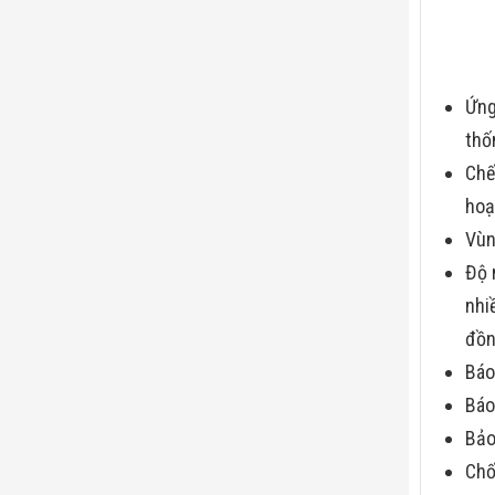
Ứng
thố
Chế
hoạ
Vùn
Độ 
nhi
đồn
Báo
Báo
Bảo
Chố