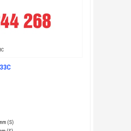
3C
-33C
mm (S)
mm (S)