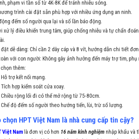
nh, phạm vi tần số từ 4K-8K để tránh nhiễu sóng.
hương trình cài đặt sẵn phù hợp với nhiều ứng dụng an ninh.
động đếm số người qua lại và số lần báo động.
vi xử lý điều khiển trung tâm, giúp chống nhiễu và tự chẩn đoá
ài.
 đặt dễ dàng: Chỉ cần 2 dây cáp và 8 vít, hướng dẫn chi tiết đơn
toàn với con người: Không gây ảnh hưởng đến máy trợ tim, phụ nữ
 chọn thêm:
Hỗ trợ kết nối mạng.
Tích hợp kiểm soát cửa xoay.
Chiều rộng lối đi có thể mở rộng từ 75-80cm.
Chế độ đếm số người theo hướng tiến, lùi, trừ số lượng.
o chọn HPT Việt Nam là nhà cung cấp tin cậy?
 Việt Nam
là đơn vị có hơn
16 năm kinh nghiệm
nhập khẩu và t