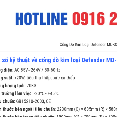
Cổng Dò Kim Loại Defender MD-3
 số kỹ thuật về cổng dò kim loại Defender MD
g điện
: AC 85V~264V / 50-60Hz
g suất
: <20W, tiêu thụ thấp, bức xạ thấp
ng lượng tịnh
: 70KG
 trường làm việc
: -20℃~+45℃
u chuẩn
: GB15210-2003, CE
h thước bên ngoài tiêu chuẩn
: 2230mm (C) × 835mm (R) × 580
h thước bên trong tiêu chuẩn
: 1990mm (C) × 700mm (R) × 500