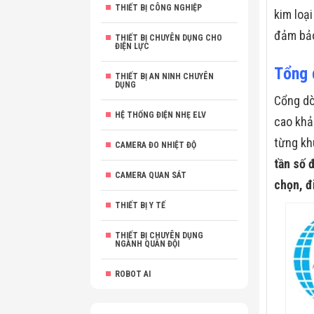
THIẾT BỊ CÔNG NGHIỆP
kim loạ
đảm bảo
THIẾT BỊ CHUYÊN DỤNG CHO
ĐIỆN LỰC
Tổng 
THIẾT BỊ AN NINH CHUYÊN
DỤNG
Cổng dò
HỆ THỐNG ĐIỆN NHẸ ELV
cao khả
từng khu
CAMERA ĐO NHIỆT ĐỘ
tần số 
CAMERA QUAN SÁT
chọn, đ
THIẾT BỊ Y TẾ
THIẾT BỊ CHUYÊN DỤNG
NGÀNH QUÂN ĐỘI
ROBOT AI