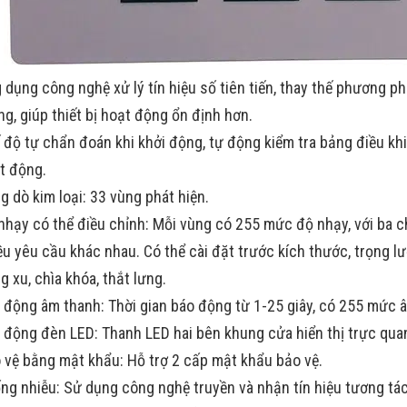
 dụng công nghệ xử lý tín hiệu số tiên tiến, thay thế phương ph
ng, giúp thiết bị hoạt động ổn định hơn.
 độ tự chẩn đoán khi khởi động, tự động kiểm tra bảng điều khiể
t động.
g dò kim loại: 33 vùng phát hiện.
nhạy có thể điều chỉnh: Mỗi vùng có 255 mức độ nhạy, với ba c
ều yêu cầu khác nhau. Có thể cài đặt trước kích thước, trọng lượng
g xu, chìa khóa, thắt lưng.
 động âm thanh: Thời gian báo động từ 1-25 giây, có 255 mức â
 động đèn LED: Thanh LED hai bên khung cửa hiển thị trực quan v
 vệ bằng mật khẩu: Hỗ trợ 2 cấp mật khẩu bảo vệ.
ng nhiễu: Sử dụng công nghệ truyền và nhận tín hiệu tương tác