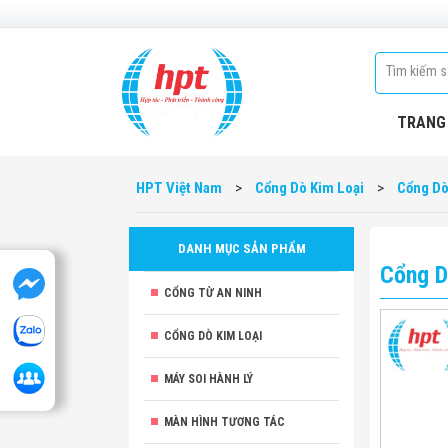
TRANG
HPT Việt Nam
>
Cổng Dò Kim Loại
>
Cổng Dò
DANH MỤC SẢN PHẨM
Cổng D
CỔNG TỪ AN NINH
CỔNG DÒ KIM LOẠI
MÁY SOI HÀNH LÝ
MÀN HÌNH TƯƠNG TÁC