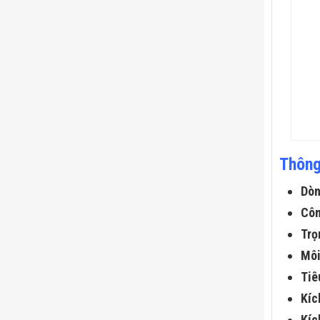
Thông
Dòn
Côn
Trọ
Môi
Tiê
Kíc
Kíc