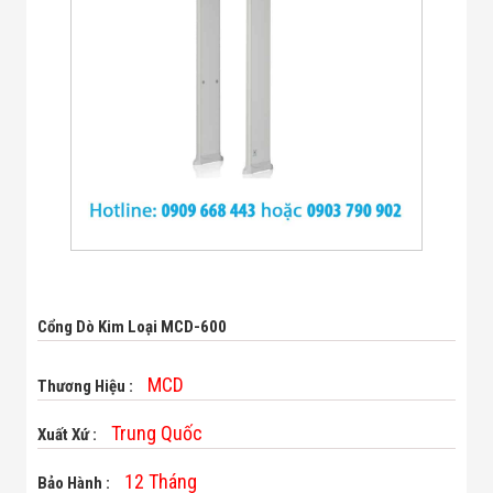
Bị Ngành Thủy
Sản - Đông
Lạnh
Giải Pháp Thiết
Bị Ngành Thực
Phẩm Đóng Gói
Giải Pháp Thiết
Bị Ngành May
Mặc - Giày Da
Giải Pháp Thiết
Bị Ngành Linh
Kiện Điện Tử
Giải Pháp Thiết
Bị Ngành Giáo
Dục
Giải Pháp Thiết
Cổng Dò Kim Loại MCD-600
Bị Ngành Bán
Lẻ - Retail
Giải Pháp
MCD
Thương Hiệu :
Chuyên Dụng
Ngành Công An
Trung Quốc
Xuất Xứ :
- Quân Đội
Giải Pháp Bãi
12 Tháng
Bảo Hành :
Giữ Xe Thông