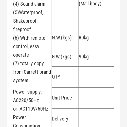
(Mail body)
(4) Sound alarm
Flycam
Robot Tự Hành
(5)Waterproof,
Robot AI
THIẾT BỊ KIỂM
Shakeproof,
SOÁT RA VÀO
fireproof
Cổng Dò Kim
Loại
N.W.(kgs):
80kg
(6) With remote
Máy Soi Hành
control, easy
Lý (X-Ray)
Cổng Phân Làn
operate
G.W.(kgs):
90kg
Tự Động
Nhận Diện
(7) totally copy
Khuôn Mặt
from Garrett brand
Hệ Thống Điện
QTY
Nhẹ
system
Thiết Bị Theo
Ngành
Power supply:
Thiết Bị Ngành
Unit Price
AC220/50Hz
Thực Phẩm
Thiết Bị Ngành
or AC110V/60Hz
Thực Phẩm
Matrixcope
Power
Delivery
Thiết Bị Ngành
Consumption: