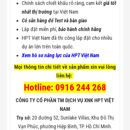
Chính sách chiết khấu rõ ràng, cam kết
giá tốt
Đội
Dự Án Khối Nhà
nhất thị trường
tại Việt Nam
Máy
Dự Án Kho
Có sẵn hàng để Test và bàn giao
Xưởng -
Lắp đặt miễn phí,
bảo hành chính hãng
Logistics
Tin Tức
HPT Việt Nam đã thi công lắp đặt cho nhiều
Tin Công Nghệ
dự án lớn trên toàn quốc.
Tin Khuyến Mãi
Tin Tuyển Dụng
Xem hồ sơ năng lực của HPT Việt Nam
Liên Hệ
Mọi thông tin chi tiết về sản phẩm xin vui lòng
liên hệ:
Hotline: 0916 244 268
CÔNG TY CỔ PHẦN TM DỊCH VỤ XNK HPT VIỆT
NAM
Trụ sở:
20 đường 52, Sunlake Villas, Khu Đô Thị
Vạn Phúc, phường Hiệp Bình, TP. Hồ Chí Minh.