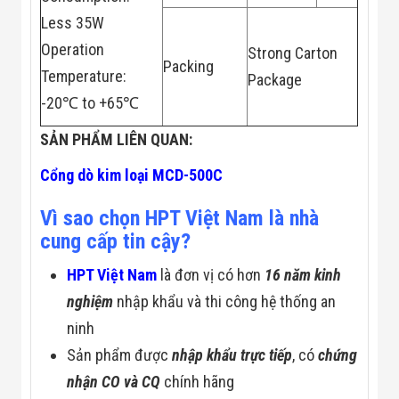
Công Nghiệp
Thiết Bị Ngành
Less 35W
Giáo Dục
Operation
Strong Carton
Thiết Bị Ngành
Packing
Thủy Sản
Temperature:
Package
Thiết Bị Ngành
-20℃ to +65℃
Giày Da, Túi
Xách
SẢN PHẨM LIÊN QUAN:
Dự Án Triển
Khai
Dự Án Ngành
Cổng dò kim loại MCD-500C
Thủy Sản
Dự Án Ngành
Vì sao chọn HPT Việt Nam là nhà
Thực Phẩm
cung cấp tin cậy?
Dự Án Ngành
Siêu Thị - Ngân
HPT Việt Nam
là đơn vị có hơn
16 năm kinh
Hàng
Dự Án Ngành
nghiệm
nhập khẩu và thi công hệ thống an
Giáo Dục -
Trường Học
ninh
Dự Án Ngành
Sản phẩm được
nhập khẩu trực tiếp
, có
chứng
Điện Tử
Dự Án Ngành
nhận CO và CQ
chính hãng
Công An - Quân