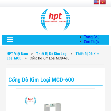
Trang Chủ
Giới Thiệu
Về HPT Việt
Nam
HPT Việt Nam
>
Thiết Bị Dò Kim Loại
>
Thiết Bị Dò Kim
Hội Đồng Quản
Loại MCD
>
Cổng Dò Kim Loại MCD-600
Trị
Chính Sách Quy
Định Chung
Chính Sách Bảo
Cổng Dò Kim Loại MCD-600
Mật Thông Tin
Chiến Lược
Phát Triển
Thông Tin
Chuyển Khoản
Giải Pháp
Giải Pháp Thiết