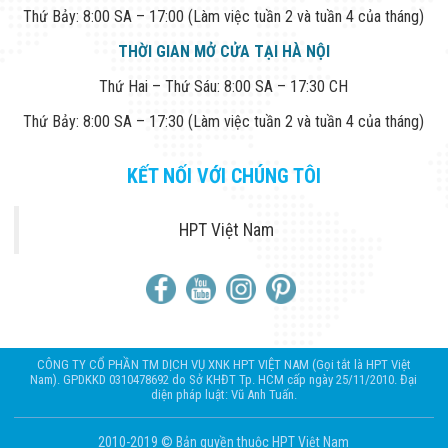
Thứ Bảy: 8:00 SA – 17:00 (Làm việc tuần 2 và tuần 4 của tháng)
THỜI GIAN MỞ CỬA TẠI HÀ NỘI
Thứ Hai – Thứ Sáu: 8:00 SA – 17:30 CH
Thứ Bảy: 8:00 SA – 17:30 (Làm việc tuần 2 và tuần 4 của tháng)
KẾT NỐI VỚI CHÚNG TÔI
HPT Việt Nam
CÔNG TY CỔ PHẦN TM DỊCH VỤ XNK HPT VIỆT NAM (Gọi tắt là HPT Việt
Nam). GPDKKD 0310478692 do Sở KHĐT Tp. HCM cấp ngày 25/11/2010. Đại
diện pháp luật: Vũ Anh Tuấn.
2010-2019 © Bản quyền thuộc HPT Việt Nam