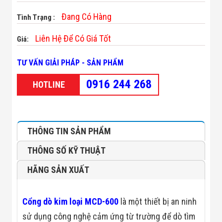
Minh
Đang Có Hàng
Sản Phẩm
Tình Trạng :
THIẾT BỊ AN
NINH
Liên Hệ Để Có Giá Tốt
Giá:
Camera Thông
Minh
TƯ VẤN GIẢI PHÁP - SẢN PHẨM
Cổng Từ Siêu
Thị
0916 244 268
Máy Đếm
HOTLINE
Người
Máy Dò Tìm
Thuốc Nổ
Phòng Chống
Khủng Bố
THÔNG TIN SẢN PHẨM
Camera Đo
Thân Nhiệt
THÔNG SỐ KỸ THUẬT
THIẾT BỊ
CHUYÊN
HÃNG SẢN XUẤT
DỤNG
Máy Dò Tạp
Chất
Cổng dò kim loại MCD-600
là một thiết bị an ninh
Màn Hình
Tương Tác
sử dụng công nghệ cảm ứng từ trường để dò tìm