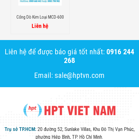
Cổng Dò Kim Loại MCD-600
Liên hệ
Liên hệ để được báo giá tốt nhất:
0916 244
268
Email: sale@hptvn.com
Trụ sở TP.HCM:
20 đường 52, Sunlake Villas, Khu Đô Thị Vạn Phúc,
phường Hiệp Bình, TP. Hồ Chí Minh.