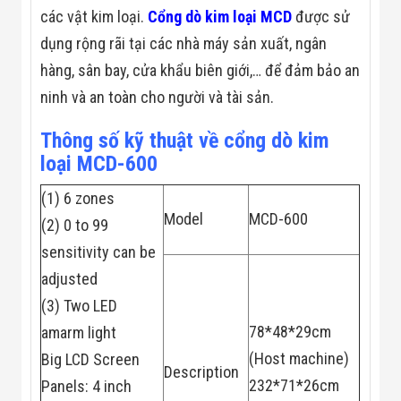
Màn Hình LED
các vật kim loại.
Cổng dò kim loại MCD
được sử
Thiết Bị Chống
Ghi Âm
dụng rộng rãi tại các nhà máy sản xuất, ngân
Máy X-Ray
hàng, sân bay, cửa khẩu biên giới,… để đảm bảo an
Thực Phẩm
Máy Dò Kim
ninh và an toàn cho người và tài sản.
Loại Công
Nghiệp
Thông số kỹ thuật về cổng dò kim
Thiết Bị Công
Nghệ Cao
loại MCD-600
Ống Nhòm
Chuyên Dụng
(1) 6 zones
Đo Lực - Sức
Model
MCD-600
(2) 0 to 99
Căng - Sức
Nén
sensitivity can be
Máy Kiểm Tra
Khuyết Tật
adjusted
Máy Kiểm Tra
(3) Two LED
Vết Nứt Sản
Phẩm
78*48*29cm
amarm light
Máy Kiểm Tra
(Host machine)
Big LCD Screen
Bo Mạch Điện
Description
Tử
232*71*26cm
Panels: 4 inch
Súng Bắn