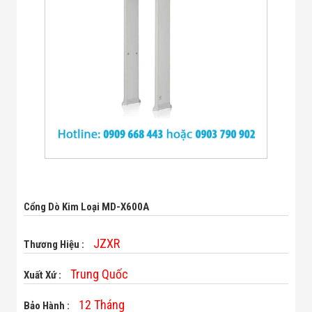
Bị Ngành Thủy
Sản - Đông
Lạnh
Giải Pháp Thiết
Bị Ngành Thực
Phẩm Đóng Gói
Giải Pháp Thiết
Bị Ngành May
Mặc - Giày Da
Giải Pháp Thiết
Bị Ngành Linh
Kiện Điện Tử
Giải Pháp Thiết
Bị Ngành Giáo
Dục
Giải Pháp Thiết
Cổng Dò Kim Loại MD-X600A
Bị Ngành Bán
Lẻ - Retail
Giải Pháp
JZXR
Thương Hiệu :
Chuyên Dụng
Ngành Công An
Trung Quốc
Xuất Xứ :
- Quân Đội
Giải Pháp Bãi
12 Tháng
Bảo Hành :
Giữ Xe Thông