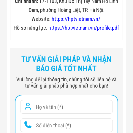
Chi nhánh:
17-TT03, Khu Đô Thị Tây Nam Hồ Linh
Đàm, phường Hoàng Liệt, TP. Hà Nội.
Website:
https://hptvietnam.vn/
Hồ sơ năng lực:
https://hptvietnam.vn/profile.pdf
AC90V～240V 50／60Hz
Thiết bị dò kim loại JZXR
Vôn
20W
Năng lượng tiêu thụ
TƯ VẤN GIẢI PHÁP VÀ NHẬN
BÁO GIÁ TỐT NHẤT
Dải tần hoạt động
1-50 spectrum
-20℃～65℃
Môi trường làm việc
Vui lòng để lại thông tin, chúng tôi sẽ liên hệ và
tư vấn giải pháp phù hợp nhất cho bạn!
100cm (W)* 200cm (L) Phạm
Môi trường lắp đặt
vi tối thiểu không có kim loại
Phạm vi chính xác
của các vật kim loại
Độ nhạy tối đa >= 10g kim loại
được phát hiện theo