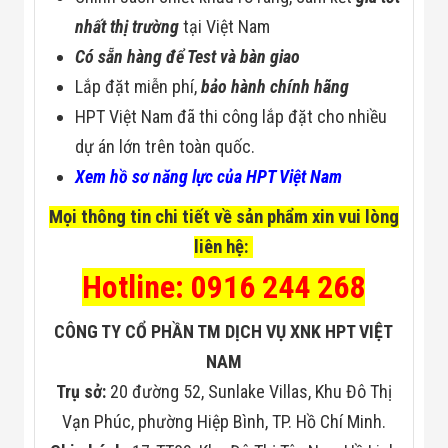
nhất thị trường
tại Việt Nam
Có sẵn hàng để Test và bàn giao
Lắp đặt miễn phí,
bảo hành chính hãng
HPT Việt Nam đã thi công lắp đặt cho nhiều
dự án lớn trên toàn quốc.
Xem hồ sơ năng lực của HPT Việt Nam
Mọi thông tin chi tiết về sản phẩm xin vui lòng
liên hệ:
Hotline: 0916 244 268
CÔNG TY CỔ PHẦN TM DỊCH VỤ XNK HPT VIỆT
NAM
Trụ sở:
20 đường 52, Sunlake Villas, Khu Đô Thị
Vạn Phúc, phường Hiệp Bình, TP. Hồ Chí Minh.