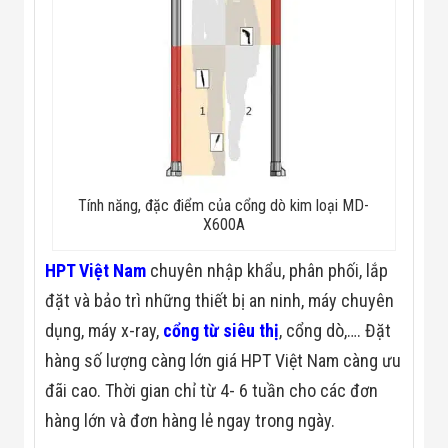
Công Nghiệp
Thiết Bị Ngành
Giáo Dục
Thiết Bị Ngành
Thủy Sản
Thiết Bị Ngành
Giày Da, Túi
Xách
Dự Án Triển
Khai
Dự Án Ngành
Tính năng, đặc điểm của cổng dò kim loại MD-
Thủy Sản
X600A
Dự Án Ngành
Thực Phẩm
Dự Án Ngành
HPT Việt Nam
chuyên nhập khẩu, phân phối, lắp
Siêu Thị - Ngân
đặt và bảo trì những thiết bị an ninh, máy chuyên
Hàng
Dự Án Ngành
dụng, máy x-ray,
cổng từ siêu thị
, cổng dò,…. Đặt
Giáo Dục -
hàng số lượng càng lớn giá HPT Việt Nam càng ưu
Trường Học
Dự Án Ngành
đãi cao. Thời gian chỉ từ 4- 6 tuần cho các đơn
Điện Tử
hàng lớn và đơn hàng lẻ ngay trong ngày.
Dự Án Ngành
Công An - Quân