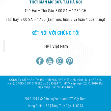
THỜI GIAN MỞ CỬA TẠI HÀ NỘI
Thứ Hai – Thứ Sáu: 8:00 SA – 17:30 CH
Thứ Bảy: 8:00 SA – 17:30 (Làm việc tuần 2 và tuần 4 của tháng)
KẾT NỐI VỚI CHÚNG TÔI
HPT Việt Nam
CÔNG TY CỔ PHẦN TM DỊCH VỤ XNK HPT VIỆT NAM (Gọi tắt là HPT Việt
Nam). GPDKKD 0310478692 do Sở KHĐT Tp. HCM cấp ngày 25/11/2010. Đại
diện pháp luật: Vũ Anh Tuấn.
2010-2019 © Bản quyền thuộc HPT Việt Nam
Đang Online: 52
|
Tổng Truy Cập: 118073