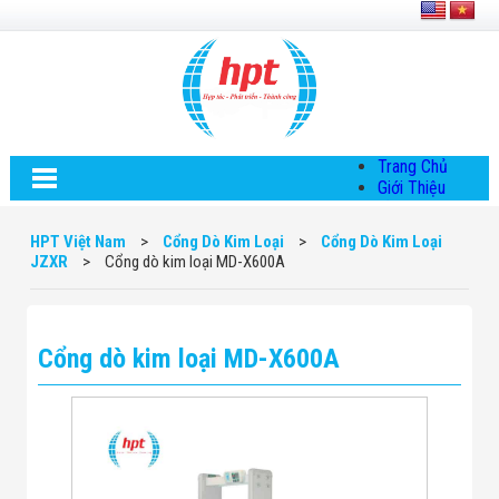
Trang Chủ
Giới Thiệu
Về HPT Việt
Nam
HPT Việt Nam
>
Cổng Dò Kim Loại
>
Cổng Dò Kim Loại
Hội Đồng Quản
JZXR
>
Cổng dò kim loại MD-X600A
Trị
Chính Sách Quy
Định Chung
Chính Sách Bảo
Cổng dò kim loại MD-X600A
Mật Thông Tin
Chiến Lược
Phát Triển
Thông Tin
Chuyển Khoản
Giải Pháp
Giải Pháp Thiết