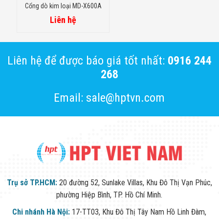
Cổng dò kim loại MD-X600A
Liên hệ
Liên hệ để được báo giá tốt nhất:
0916 244
268
Email: sale@hptvn.com
Trụ sở TP.HCM:
20 đường 52, Sunlake Villas, Khu Đô Thị Vạn Phúc,
phường Hiệp Bình, TP. Hồ Chí Minh.
Chi nhánh Hà Nội:
17-TT03, Khu Đô Thị Tây Nam Hồ Linh Đàm,