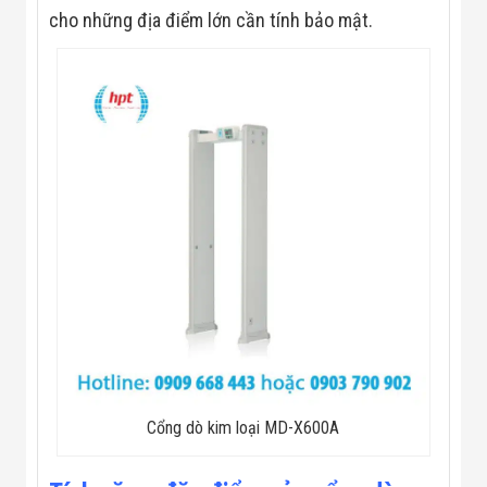
Màn Hình LED
cho những địa điểm lớn cần tính bảo mật.
Thiết Bị Chống
Ghi Âm
Máy X-Ray
Thực Phẩm
Máy Dò Kim
Loại Công
Nghiệp
Thiết Bị Công
Nghệ Cao
Ống Nhòm
Chuyên Dụng
Đo Lực - Sức
Căng - Sức
Nén
Máy Kiểm Tra
Khuyết Tật
Máy Kiểm Tra
Vết Nứt Sản
Phẩm
Máy Kiểm Tra
Cổng dò kim loại MD-X600A
Bo Mạch Điện
Tử
Súng Bắn