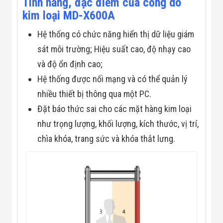
Tính năng, đặc điểm của cổng dò
Flycam
kim loại MD-X600A
Robot Tự Hành
Robot AI
Hệ thống có chức năng hiển thị dữ liệu giám
THIẾT BỊ KIỂM
SOÁT RA VÀO
sát môi trường; Hiệu suất cao, độ nhạy cao
Cổng Dò Kim
Loại
và độ ổn định cao;
Máy Soi Hành
Hệ thống được nối mạng và có thể quản lý
Lý (X-Ray)
Cổng Phân Làn
nhiều thiết bị thông qua một PC.
Tự Động
Đặt báo thức sai cho các mặt hàng kim loại
Nhận Diện
Khuôn Mặt
như trọng lượng, khối lượng, kích thước, vị trí,
Hệ Thống Điện
chìa khóa, trang sức và khóa thắt lưng.
Nhẹ
Thiết Bị Theo
Ngành
Thiết Bị Ngành
Thực Phẩm
Thiết Bị Ngành
Thực Phẩm
Matrixcope
Thiết Bị Ngành