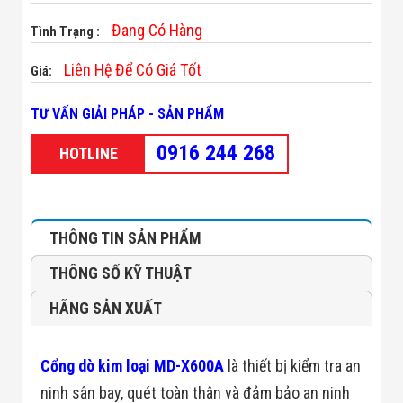
Minh
Đang Có Hàng
Sản Phẩm
Tình Trạng :
THIẾT BỊ AN
NINH
Liên Hệ Để Có Giá Tốt
Giá:
Camera Thông
Minh
TƯ VẤN GIẢI PHÁP - SẢN PHẨM
Cổng Từ Siêu
Thị
0916 244 268
Máy Đếm
HOTLINE
Người
Máy Dò Tìm
Thuốc Nổ
Phòng Chống
Khủng Bố
THÔNG TIN SẢN PHẨM
Camera Đo
Thân Nhiệt
THÔNG SỐ KỸ THUẬT
THIẾT BỊ
CHUYÊN
HÃNG SẢN XUẤT
DỤNG
Máy Dò Tạp
Chất
Cổng dò kim loại MD-X600A
là thiết bị kiểm tra an
Màn Hình
Tương Tác
ninh sân bay, quét toàn thân và đảm bảo an ninh