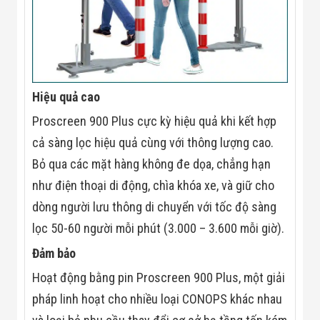
Đội
Dự Án Khối Nhà
Máy
Dự Án Kho
Xưởng -
Logistics
Tin Tức
Hiệu quả cao
Tin Công Nghệ
Tin Khuyến Mãi
Proscreen 900 Plus cực kỳ hiệu quả khi kết hợp
Tin Tuyển Dụng
cả sàng lọc hiệu quả cùng với thông lượng cao.
Liên Hệ
Bỏ qua các mặt hàng không đe dọa, chẳng hạn
như điện thoại di động, chìa khóa xe, và giữ cho
dòng người lưu thông di chuyển với tốc độ sàng
lọc 50-60 người mỗi phút (3.000 – 3.600 mỗi giờ).
Đảm bảo
Hoạt động bằng pin Proscreen 900 Plus, một giải
pháp linh hoạt cho nhiều loại CONOPS khác nhau