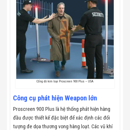
Flycam
Robot Tự Hành
Robot AI
THIẾT BỊ KIỂM
SOÁT RA VÀO
Cổng Dò Kim
Loại
Máy Soi Hành
Lý (X-Ray)
Cổng Phân Làn
Tự Động
Nhận Diện
Khuôn Mặt
Hệ Thống Điện
Nhẹ
Cổng dò kim loại Proscreen 900 Plus – USA
Thiết Bị Theo
Ngành
Công cụ phát hiện Weapon lớn
Thiết Bị Ngành
Thực Phẩm
Thiết Bị Ngành
Proscreen 900 Plus là hệ thống phát hiện hàng
Thực Phẩm
đầu được thiết kế đặc biệt để xác định các đối
Matrixcope
Thiết Bị Ngành
tượng đe dọa thương vong hàng loạt. Các vũ khí