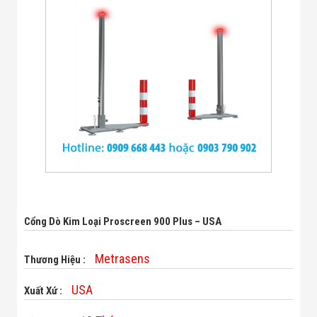
Bị Ngành Thủy
Sản - Đông
Lạnh
Giải Pháp Thiết
Bị Ngành Thực
Phẩm Đóng Gói
Giải Pháp Thiết
Bị Ngành May
Mặc - Giày Da
Giải Pháp Thiết
Bị Ngành Linh
Kiện Điện Tử
Giải Pháp Thiết
Bị Ngành Giáo
Dục
Giải Pháp Thiết
Bị Ngành Bán
Cổng Dò Kim Loại Proscreen 900 Plus – USA
Lẻ - Retail
Giải Pháp
Metrasens
Chuyên Dụng
Thương Hiệu :
Ngành Công An
- Quân Đội
USA
Xuất Xứ :
Giải Pháp Bãi
Giữ Xe Thông