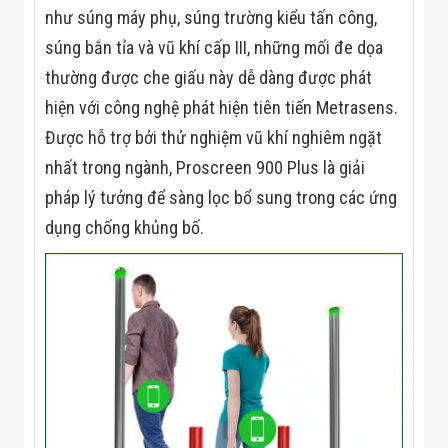
Công Nghiệp
như súng máy phụ, súng trường kiểu tấn công,
Thiết Bị Ngành
Giáo Dục
súng bắn tỉa và vũ khí cấp III, những mối đe dọa
Thiết Bị Ngành
thường được che giấu này dễ dàng được phát
Thủy Sản
Thiết Bị Ngành
hiện với công nghệ phát hiện tiên tiến Metrasens.
Giày Da, Túi
Xách
Được hỗ trợ bởi thử nghiệm vũ khí nghiêm ngặt
Dự Án Triển
nhất trong ngành, Proscreen 900 Plus là giải
Khai
Dự Án Ngành
pháp lý tưởng để sàng lọc bổ sung trong các ứng
Thủy Sản
dụng chống khủng bố.
Dự Án Ngành
Thực Phẩm
Dự Án Ngành
Siêu Thị - Ngân
Hàng
Dự Án Ngành
Giáo Dục -
Trường Học
Dự Án Ngành
Điện Tử
Dự Án Ngành
Công An - Quân