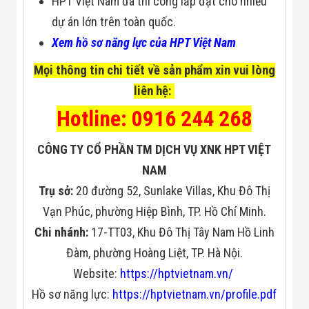
HPT Việt Nam đã thi công lắp đặt cho nhiều
dự án lớn trên toàn quốc.
Xem hồ sơ năng lực của HPT Việt Nam
Mọi thông tin chi tiết về sản phẩm xin vui lòng
liên hệ:
Hotline: 0916 244 268
CÔNG TY CỔ PHẦN TM DỊCH VỤ XNK HPT VIỆT
NAM
Trụ sở:
20 đường 52, Sunlake Villas, Khu Đô Thị
Vạn Phúc, phường Hiệp Bình, TP. Hồ Chí Minh.
Chi nhánh:
17-TT03, Khu Đô Thị Tây Nam Hồ Linh
Đàm, phường Hoàng Liệt, TP. Hà Nội.
Website:
https://hptvietnam.vn/
Hồ sơ năng lực:
https://hptvietnam.vn/profile.pdf