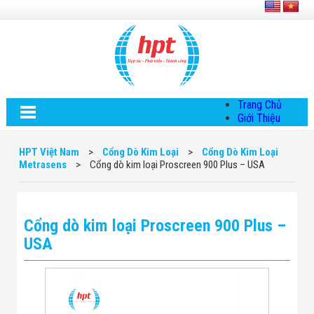
Trang Chủ
Giới Thiệu
Về HPT Việt
Nam
HPT Việt Nam
>
Cổng Dò Kim Loại
>
Cổng Dò Kim Loại
Hội Đồng Quản
Metrasens
>
Cổng dò kim loại Proscreen 900 Plus – USA
Trị
Chính Sách Quy
Định Chung
Chính Sách Bảo
Cổng dò kim loại Proscreen 900 Plus –
Mật Thông Tin
Chiến Lược
USA
Phát Triển
Thông Tin
Chuyển Khoản
Giải Pháp
Giải Pháp Thiết