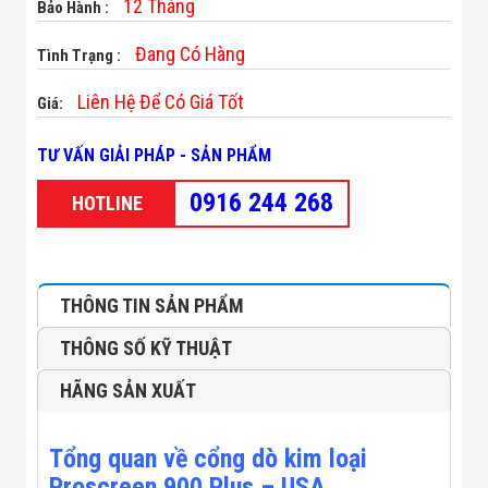
12 Tháng
Bảo Hành :
Minh
Sản Phẩm
Đang Có Hàng
Tình Trạng :
THIẾT BỊ AN
NINH
Camera Thông
Liên Hệ Để Có Giá Tốt
Giá:
Minh
Cổng Từ Siêu
TƯ VẤN GIẢI PHÁP - SẢN PHẨM
Thị
Máy Đếm
0916 244 268
HOTLINE
Người
Máy Dò Tìm
Thuốc Nổ
Phòng Chống
Khủng Bố
THÔNG TIN SẢN PHẨM
Camera Đo
Thân Nhiệt
THÔNG SỐ KỸ THUẬT
THIẾT BỊ
CHUYÊN
HÃNG SẢN XUẤT
DỤNG
Máy Dò Tạp
Chất
Màn Hình
Tổng quan về cổng dò kim loại
Tương Tác
Proscreen 900 Plus – USA