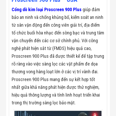
Màn Hình LED
Thiết Bị Chống
Cổng dò kim loại Proscreen 900 Plus
giúp đảm
Ghi Âm
Máy X-Ray
bảo an ninh và chống khủng bố, kiểm soát an ninh
Thực Phẩm
từ sân vận động đến công viên giải trí, địa điểm
Máy Dò Kim
Loại Công
tổ chức buổi hòa nhạc đến sòng bạc và trung tâm
Nghiệp
vận chuyển đến các cơ sở chính phủ. Với công
Thiết Bị Công
Nghệ Cao
nghệ phát hiện sắt từ (FMDS) hiệu quả cao,
Ống Nhòm
Chuyên Dụng
Proscreen 900 Plus đã được thiết kế để tập trung
Đo Lực - Sức
rõ ràng vào việc sàng lọc các vật phẩm đe dọa
Căng - Sức
Nén
thương vong hàng loạt lớn ở các vị trí vành đai.
Máy Kiểm Tra
Proscreen 900 Plus mang đến sự kết hợp tốt
Khuyết Tật
Máy Kiểm Tra
nhất giữa khả năng phát hiện được thử nghiệm,
Vết Nứt Sản
hiệu quả thông lượng và tính linh hoạt triển khai
Phẩm
Máy Kiểm Tra
trong thị trường sàng lọc bảo mật.
Bo Mạch Điện
Tử
Súng Bắn