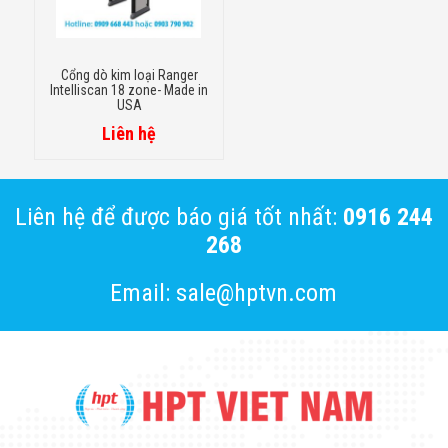
Cổng dò kim loại Ranger
Intelliscan 18 zone- Made in
USA
Liên hệ
Liên hệ để được báo giá tốt nhất:
0916 244
268
Email: sale@hptvn.com