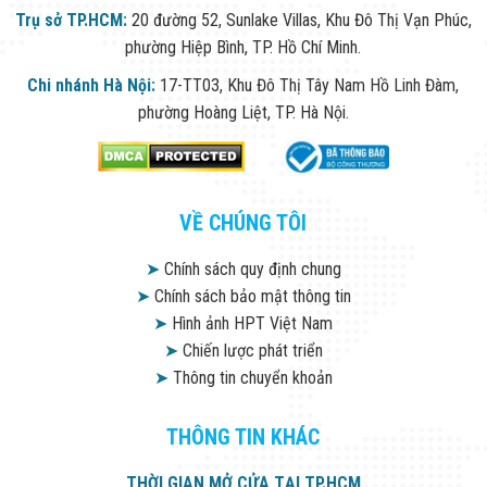
Trụ sở TP.HCM:
20 đường 52, Sunlake Villas, Khu Đô Thị Vạn Phúc,
phường Hiệp Bình, TP. Hồ Chí Minh.
Chi nhánh Hà Nội:
17-TT03, Khu Đô Thị Tây Nam Hồ Linh Đàm,
phường Hoàng Liệt, TP. Hà Nội.
VỀ CHÚNG TÔI
➤
Chính sách quy định chung
➤
Chính sách bảo mật thông tin
➤
Hình ảnh HPT Việt Nam
➤
Chiến lược phát triển
➤
Thông tin chuyển khoản
THÔNG TIN KHÁC
THỜI GIAN MỞ CỬA TẠI TP.HCM