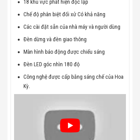
Công Nghiệp
18 khu vực phát hiện độc lập
Thiết Bị Ngành
Giáo Dục
Chế độ phân biệt đối xử Có khả năng
Thiết Bị Ngành
Thủy Sản
Các cài đặt sẵn của nhà máy và người dùng
Thiết Bị Ngành
Giày Da, Túi
Đèn dừng và đèn giao thông
Xách
Dự Án Triển
Màn hình báo động được chiếu sáng
Khai
Dự Án Ngành
Đèn LED góc nhìn 180 độ
Thủy Sản
Dự Án Ngành
Công nghệ được cấp bằng sáng chế của Hoa
Thực Phẩm
Dự Án Ngành
Kỳ.
Siêu Thị - Ngân
Hàng
Dự Án Ngành
Giáo Dục -
Trường Học
Dự Án Ngành
Điện Tử
Dự Án Ngành
Công An - Quân