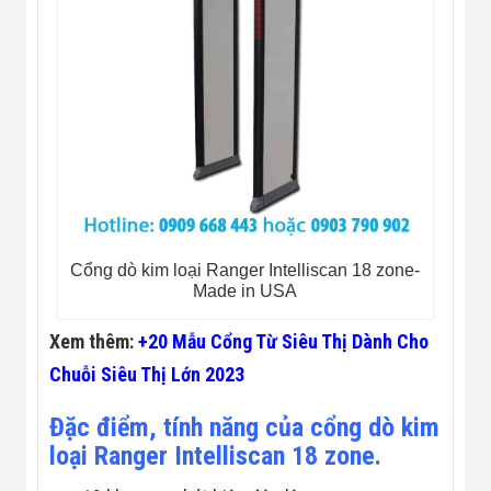
Flycam
Robot Tự Hành
Robot AI
THIẾT BỊ KIỂM
SOÁT RA VÀO
Cổng Dò Kim
Loại
Máy Soi Hành
Lý (X-Ray)
Cổng Phân Làn
Tự Động
Nhận Diện
Khuôn Mặt
Cổng dò kim loại Ranger Intelliscan 18 zone-
Hệ Thống Điện
Made in USA
Nhẹ
Thiết Bị Theo
Xem thêm:
+20 Mẫu Cổng Từ Siêu Thị Dành Cho
Ngành
Thiết Bị Ngành
Chuỗi Siêu Thị Lớn 2023
Thực Phẩm
Thiết Bị Ngành
Đặc điểm, tính năng của cổng dò kim
Thực Phẩm
Matrixcope
loại Ranger Intelliscan 18 zone.
Thiết Bị Ngành