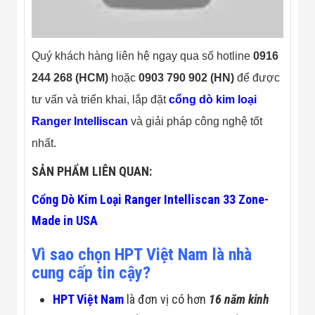
Đội
Dự Án Khối Nhà
Máy
Dự Án Kho
Quý khách hàng liên hệ ngay qua số hotline
0916
Xưởng -
Logistics
244 268 (HCM)
hoặc
0903 790 902 (HN)
để được
Tin Tức
tư vấn và triển khai, lắp đặt
cổng dò kim loại
Tin Công Nghệ
Tin Khuyến Mãi
Ranger Intelliscan
và giải pháp công nghệ tốt
Tin Tuyển Dụng
Liên Hệ
nhất.
SẢN PHẨM LIÊN QUAN:
Cổng Dò Kim Loại Ranger Intelliscan 33 Zone-
Made in USA
Vì sao chọn HPT Việt Nam là nhà
cung cấp tin cậy?
HPT Việt Nam
là đơn vị có hơn
16 năm kinh