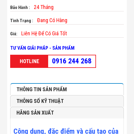
Minh
24 Tháng
Bảo Hành :
Sản Phẩm
THIẾT BỊ AN
Đang Có Hàng
Tình Trạng :
NINH
Camera Thông
Liên Hệ Để Có Giá Tốt
Minh
Giá:
Cổng Từ Siêu
Thị
TƯ VẤN GIẢI PHÁP - SẢN PHẨM
Máy Đếm
Người
0916 244 268
HOTLINE
Máy Dò Tìm
Thuốc Nổ
Phòng Chống
Khủng Bố
Camera Đo
THÔNG TIN SẢN PHẨM
Thân Nhiệt
THIẾT BỊ
THÔNG SỐ KỸ THUẬT
CHUYÊN
DỤNG
HÃNG SẢN XUẤT
Máy Dò Tạp
Chất
Màn Hình
Tương Tác
Công dụng, đặc điểm và cấu tạo của