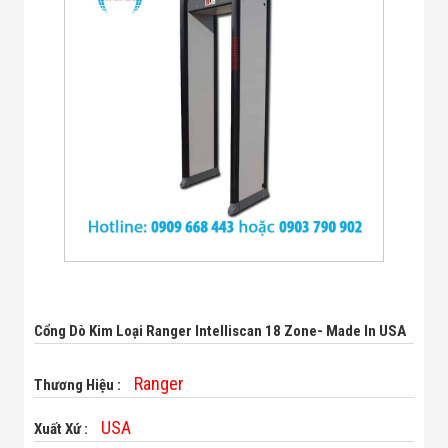
Bị Ngành Thủy
Sản - Đông
Lạnh
Giải Pháp Thiết
Bị Ngành Thực
Phẩm Đóng Gói
Giải Pháp Thiết
Bị Ngành May
Mặc - Giày Da
Giải Pháp Thiết
Bị Ngành Linh
Kiện Điện Tử
Giải Pháp Thiết
Bị Ngành Giáo
Dục
Giải Pháp Thiết
Bị Ngành Bán
Lẻ - Retail
Cổng Dò Kim Loại Ranger Intelliscan 18 Zone- Made In USA
Giải Pháp
Chuyên Dụng
Ranger
Thương Hiệu :
Ngành Công An
- Quân Đội
Giải Pháp Bãi
USA
Xuất Xứ :
Giữ Xe Thông