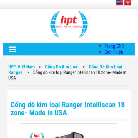
Trang Chủ
Giới Thiệu
Về HPT Việt
Nam
HPT Việt Nam
>
Cổng Dò Kim Loại
>
Cổng Dò Kim Loại
Hội Đồng Quản
Ranger
>
Cổng dò kim loại Ranger Intelliscan 18 zone- Made in
Trị
USA
Chính Sách Quy
Định Chung
Chính Sách Bảo
Mật Thông Tin
Cổng dò kim loại Ranger Intelliscan 18
Chiến Lược
Phát Triển
zone- Made in USA
Thông Tin
Chuyển Khoản
Giải Pháp
Giải Pháp Thiết