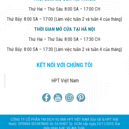
Thứ Hai – Thứ Sáu: 8:00 SA – 17:00 CH
Thứ Bảy: 8:00 SA – 17:00 (Làm việc tuần 2 và tuần 4 của tháng)
THỜI GIAN MỞ CỬA TẠI HÀ NỘI
Thứ Hai – Thứ Sáu: 8:00 SA – 17:30 CH
Thứ Bảy: 8:00 SA – 17:30 (Làm việc tuần 2 và tuần 4 của tháng)
KẾT NỐI VỚI CHÚNG TÔI
HPT Việt Nam
CÔNG TY CỔ PHẦN TM DỊCH VỤ XNK HPT VIỆT NAM (Gọi tắt là HPT Việt
Nam). GPDKKD 0310478692 do Sở KHĐT Tp. HCM cấp ngày 25/11/2010. Đại
diện pháp luật: Vũ Anh Tuấn.