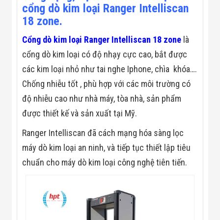
Màn Hình LED
cổng dò kim loại Ranger Intelliscan
Thiết Bị Chống
18 zone.
Ghi Âm
Máy X-Ray
Cổng dò kim loại Ranger Intelliscan 18 zone
là
Thực Phẩm
Máy Dò Kim
cổng dò kim loại có độ nhạy cực cao, bắt được
Loại Công
Nghiệp
các kim loại nhỏ như tai nghe Iphone, chìa khóa….
Thiết Bị Công
Chống nhiễu tốt , phù hợp với các môi trường có
Nghệ Cao
Ống Nhòm
độ nhiễu cao như nhà máy, tòa nhà, sản phẩm
Chuyên Dụng
được thiết kế và sản xuất tại Mỹ.
Đo Lực - Sức
Căng - Sức
Ranger Intelliscan đã cách mạng hóa sàng lọc
Nén
Máy Kiểm Tra
máy dò kim loại an ninh, và tiếp tục thiết lập tiêu
Khuyết Tật
Máy Kiểm Tra
chuẩn cho máy dò kim loại công nghệ tiên tiến.
Vết Nứt Sản
Phẩm
Máy Kiểm Tra
Bo Mạch Điện
Tử
Súng Bắn