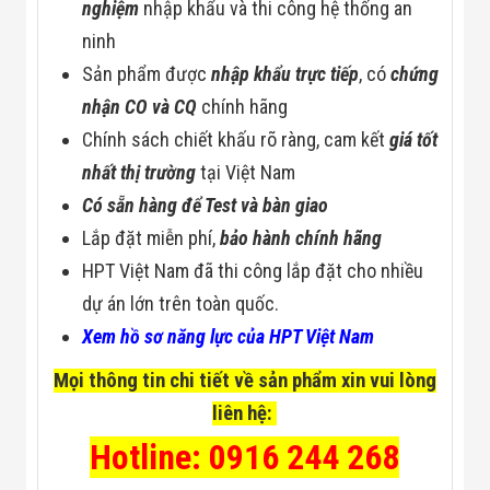
nghiệm
nhập khẩu và thi công hệ thống an
ninh
Sản phẩm được
nhập khẩu trực tiếp
, có
chứng
nhận CO và CQ
chính hãng
Chính sách chiết khấu rõ ràng, cam kết
giá tốt
nhất thị trường
tại Việt Nam
Có sẵn hàng để Test và bàn giao
Lắp đặt miễn phí,
bảo hành chính hãng
HPT Việt Nam đã thi công lắp đặt cho nhiều
dự án lớn trên toàn quốc.
Xem hồ sơ năng lực của HPT Việt Nam
Mọi thông tin chi tiết về sản phẩm xin vui lòng
liên hệ:
Hotline: 0916 244 268