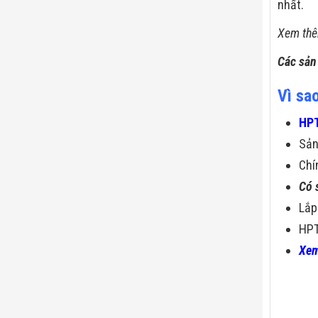
nhất.
Xem thê
Các sản
Vì sa
HPT
Sả
Chí
Có 
Lắp
HPT
Xem