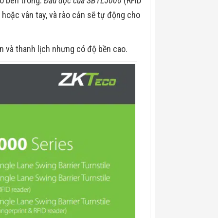
o bên trong.
Đầu đọc của SBTL5000
(RFID
 hoặc vân tay, và rào cản sẽ tự động cho
n và thanh lịch nhưng có độ bền cao.