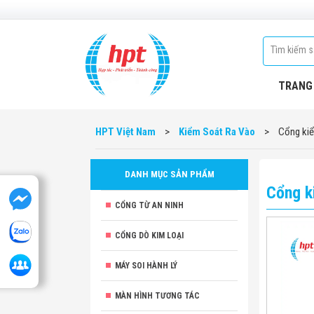
TRANG
HPT Việt Nam
>
Kiểm Soát Ra Vào
>
Cổng kiể
DANH MỤC SẢN PHẨM
Cổng k
CỔNG TỪ AN NINH
CỔNG DÒ KIM LOẠI
MÁY SOI HÀNH LÝ
MÀN HÌNH TƯƠNG TÁC