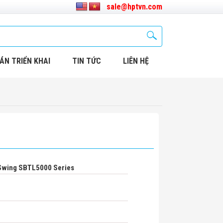
sale@hptvn.com
ÁN TRIỂN KHAI
TIN TỨC
LIÊN HỆ
 Swing SBTL5000 Series