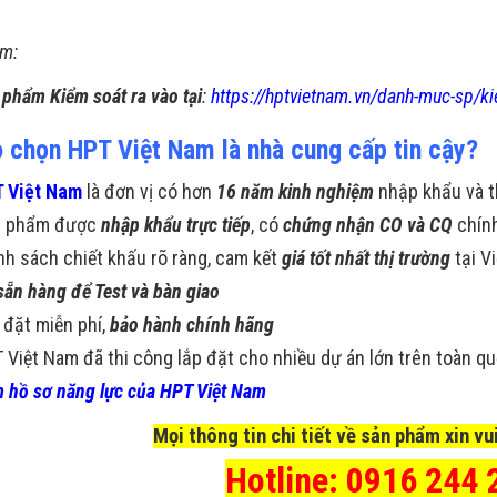
m:
 phẩm Kiểm soát ra vào tại
:
https://hptvietnam.vn/danh-muc-sp/ki
o chọn HPT Việt Nam là nhà cung cấp tin cậy?
 Việt Nam
là đơn vị có hơn
16 năm kinh nghiệm
nhập khẩu và t
n phẩm được
nhập khẩu trực tiếp
, có
chứng nhận CO và CQ
chín
nh sách chiết khấu rõ ràng, cam kết
giá tốt nhất thị trường
tại V
sẵn hàng để Test và bàn giao
 đặt miễn phí,
bảo hành chính hãng
 Việt Nam đã thi công lắp đặt cho nhiều dự án lớn trên toàn q
 hồ sơ năng lực của HPT Việt Nam
Mọi thông tin chi tiết về sản phẩm xin vui
Hotline: 0916 244 