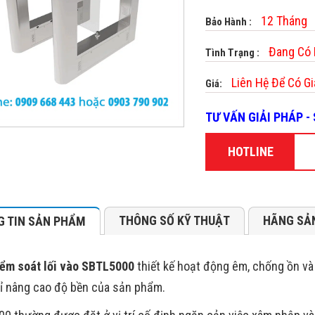
12 Tháng
Bảo Hành :
Đang Có
Tình Trạng :
Liên Hệ Để Có Gi
Giá:
TƯ VẤN GIẢI PHÁP 
HOTLINE
THÔNG SỐ KỸ THUẬT
HÃNG SẢ
 TIN SẢN PHẨM
ểm soát lối vào SBTL5000
thiết kế hoạt động êm, chống ồn và 
ỉ nâng cao độ bền của sản phẩm.