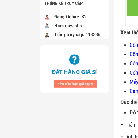
THỐNG KÊ TRUY CẬP
Đang Online:
82
Hôm nay:
505
Xem th
Tổng truy cập:
118386
Cổn
Cổn
Cổn
Cổn
Máy
Cam
Đặc điể
Độ 
+ Thân 
+ Linh 