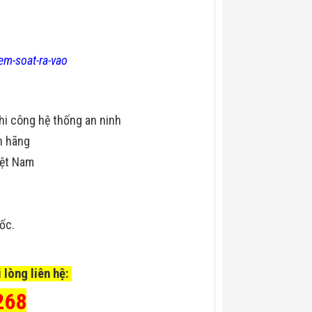
em-soat-ra-vao
hi công hệ thống an ninh
h hãng
iệt Nam
uốc.
 lòng liên hệ:
268