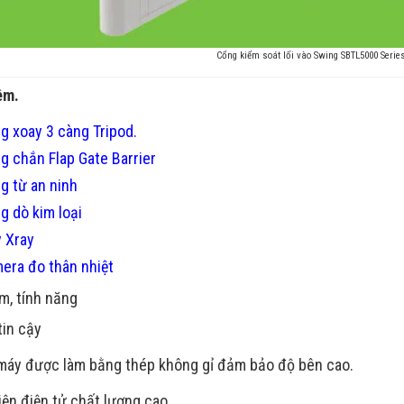
Cổng kiểm soát lối vào Swing SBTL5000 Serie
êm.
g xoay 3 càng Tripod.
g chắn Flap Gate Barrier
g từ an ninh
g dò kim loại
 Xray
era đo thân nhiệt
m, tính năng
tin cậy
máy được làm bằng thép không gỉ đảm bảo độ bên cao.
kiện điện tử chất lượng cao