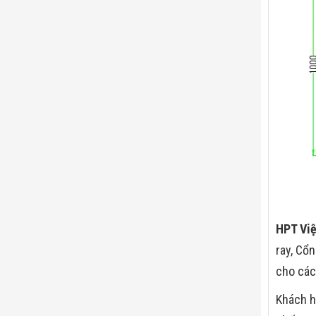
HPT Vi
ray, Cổ
cho các
Khách h