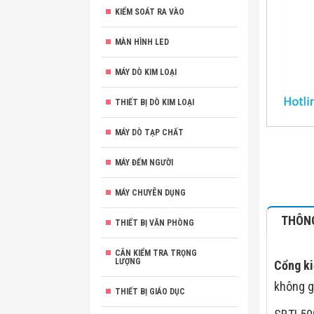
KIỂM SOÁT RA VÀO
MÀN HÌNH LED
MÁY DÒ KIM LOẠI
THIẾT BỊ DÒ KIM LOẠI
MÁY DÒ TẠP CHẤT
MÁY ĐẾM NGƯỜI
MÁY CHUYÊN DỤNG
THÔNG
THIẾT BỊ VĂN PHÒNG
CÂN KIỂM TRA TRỌNG
LƯỢNG
Cổng ki
không g
THIẾT BỊ GIÁO DỤC