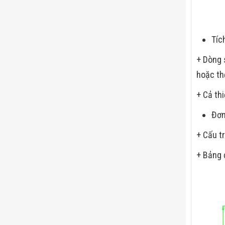
Tíc
+ Dòng 
hoặc thẻ
+ Cả th
Đơn
+ Cấu t
+ Bảng 