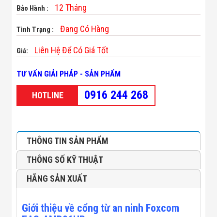
Minh
12 Tháng
Bảo Hành :
Sản Phẩm
THIẾT BỊ AN
Đang Có Hàng
Tình Trạng :
NINH
Camera Thông
Liên Hệ Để Có Giá Tốt
Giá:
Minh
Cổng Từ Siêu
Thị
TƯ VẤN GIẢI PHÁP - SẢN PHẨM
Máy Đếm
Người
0916 244 268
HOTLINE
Máy Dò Tìm
Thuốc Nổ
Phòng Chống
Khủng Bố
Camera Đo
THÔNG TIN SẢN PHẨM
Thân Nhiệt
THIẾT BỊ
THÔNG SỐ KỸ THUẬT
CHUYÊN
DỤNG
HÃNG SẢN XUẤT
Máy Dò Tạp
Chất
Màn Hình
Giới thiệu về cổng từ an ninh Foxcom
Tương Tác