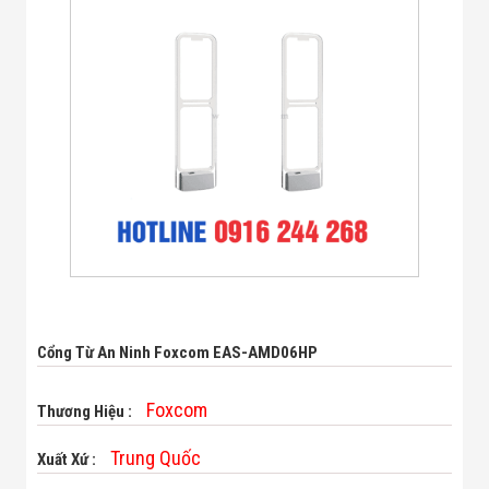
Bị Ngành Thủy
Sản - Đông
Lạnh
Giải Pháp Thiết
Bị Ngành Thực
Phẩm Đóng Gói
Giải Pháp Thiết
Bị Ngành May
Mặc - Giày Da
Giải Pháp Thiết
Bị Ngành Linh
Kiện Điện Tử
Giải Pháp Thiết
Bị Ngành Giáo
Dục
Giải Pháp Thiết
Bị Ngành Bán
Cổng Từ An Ninh Foxcom EAS-AMD06HP
Lẻ - Retail
Giải Pháp
Chuyên Dụng
Foxcom
Thương Hiệu :
Ngành Công An
- Quân Đội
Trung Quốc
Xuất Xứ :
Giải Pháp Bãi
Giữ Xe Thông