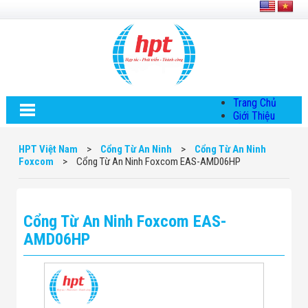
Trang Chủ
Giới Thiệu
Về HPT Việt
Nam
HPT Việt Nam
>
Cổng Từ An Ninh
>
Cổng Từ An Ninh
Hội Đồng Quản
Foxcom
>
Cổng Từ An Ninh Foxcom EAS-AMD06HP
Trị
Chính Sách Quy
Định Chung
Chính Sách Bảo
Cổng Từ An Ninh Foxcom EAS-
Mật Thông Tin
Chiến Lược
AMD06HP
Phát Triển
Thông Tin
Chuyển Khoản
Giải Pháp
Giải Pháp Thiết