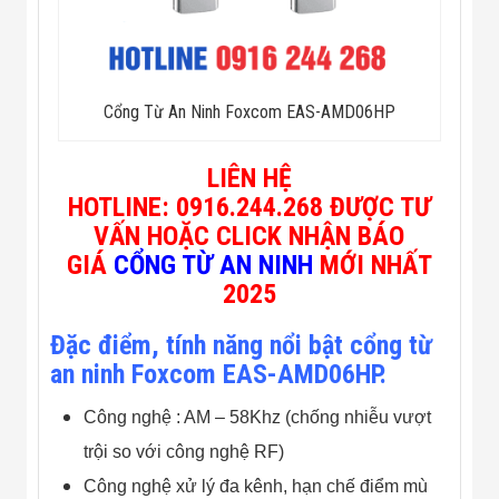
Công Nghiệp
Thiết Bị Ngành
Giáo Dục
Thiết Bị Ngành
Thủy Sản
Thiết Bị Ngành
Cổng Từ An Ninh Foxcom EAS-AMD06HP
Giày Da, Túi
Xách
Dự Án Triển
LIÊN HỆ
Khai
HOTLINE:
0916.244.268
ĐƯỢC TƯ
Dự Án Ngành
VẤN HOẶC CLICK NHẬN BÁO
Thủy Sản
Dự Án Ngành
GIÁ
CỔNG TỪ AN NINH
MỚI NHẤT
Thực Phẩm
2025
Dự Án Ngành
Siêu Thị - Ngân
Đặc điểm, tính năng nổi bật cổng từ
Hàng
Dự Án Ngành
an ninh Foxcom EAS-AMD06HP.
Giáo Dục -
Trường Học
Công nghệ : AM – 58Khz (chống nhiễu vượt
Dự Án Ngành
Điện Tử
trội so với công nghệ RF)
Dự Án Ngành
Công nghệ xử lý đa kênh, hạn chế điểm mù
Công An - Quân