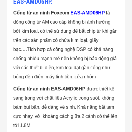
EAS-AMD06HP.
Màn Hình LED
Thiết Bị Chống
Ghi Âm
Cổng từ an ninh Foxcom
EAS-AMD06HP
là
Máy X-Ray
dòng cổng từ AM cao cấp không bị ảnh hưởng
Thực Phẩm
Máy Dò Kim
bởi kim loại, có thể sử dụng để bắt chip từ khi gắn
Loại Công
trên các sản phẩm có chứa kim loại, giấy
Nghiệp
Thiết Bị Công
bạc….Tích hợp cả công nghệ DSP có khả năng
Nghệ Cao
Ống Nhòm
chống nhiễu mạnh mẽ nên không bị báo động giả
Chuyên Dụng
với các thiết bị điện, kim loại đặt gần cổng như
Đo Lực - Sức
Căng - Sức
bóng đèn điện, máy tính tiền, cửa nhôm
Nén
Máy Kiểm Tra
Cổng từ an ninh
EAS-AMD06HP
được thiết kế
Khuyết Tật
Máy Kiểm Tra
sang trọng với chất liệu Acrylic trong suốt, không
Vết Nứt Sản
bám bụi bẩn, dễ dàng vệ sinh. Khả năng bắt tem
Phẩm
Máy Kiểm Tra
cực nhạy, với khoảng cách giữa 2 cánh có thể lên
Bo Mạch Điện
Tử
tới 1.8M
Súng Bắn