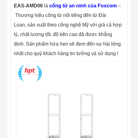
Flycam
EAS-AMD06
là
cổng từ an ninh của Foxcom
–
Robot Tự Hành
Thương hiệu cổng từ nổi tiếng đến từ Đài
Robot AI
THIẾT BỊ KIỂM
Loan, sản xuất theo công nghệ Mỹ với giá cả hợp
SOÁT RA VÀO
Cổng Dò Kim
lý, chất lượng tốt, độ bền cao đã được khẳng
Loại
định. Sản phẩm hứa hẹn sẽ đem đến sự hài lòng
Máy Soi Hành
Lý (X-Ray)
nhất cho quý khách hàng tin tưởng và sử dụng !
Cổng Phân Làn
Tự Động
Nhận Diện
Khuôn Mặt
Hệ Thống Điện
Nhẹ
Thiết Bị Theo
Ngành
Thiết Bị Ngành
Thực Phẩm
Thiết Bị Ngành
Thực Phẩm
Matrixcope
Thiết Bị Ngành