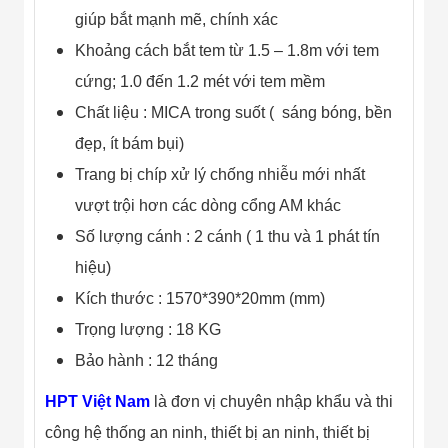
Đội
giúp bắt mạnh mẽ, chính xác
Dự Án Khối Nhà
Máy
Khoảng cách bắt tem từ 1.5 – 1.8m với tem
Dự Án Kho
cứng; 1.0 đến 1.2 mét với tem mềm
Xưởng -
Logistics
Chất liệu : MICA trong suốt ( sáng bóng, bền
Tin Tức
Tin Công Nghệ
đẹp, ít bám bụi)
Tin Khuyến Mãi
Trang bị chíp xử lý chống nhiễu mới nhất
Tin Tuyển Dụng
Liên Hệ
vượt trội hơn các dòng cổng AM khác
Số lượng cánh : 2 cánh ( 1 thu và 1 phát tín
hiệu)
Kích thước : 1570*390*20mm (mm)
Trọng lượng : 18 KG
Bảo hành : 12 tháng
HPT Việt Nam
là đơn vị chuyên nhập khẩu và thi
công hệ thống an ninh, thiết bị an ninh, thiết bị