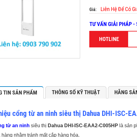
Liên Hệ Để Có Gi
Giá:
TƯ VẤN GIẢI PHÁP 
HOTLINE
THÔNG SỐ KỸ THUẬT
HÃNG SẢ
 TIN SẢN PHẨM
thiệu cổng từ an ninh siêu thị Dahua DHI-ISC-
g từ an ninh
siêu thị
Dahua DHI-ISC-EAA2-C005HP
là sản p
 hàng nhằm tránh mất cắp hàng hóa.