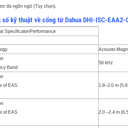
trợ đa ngôn ngữ (Tùy chọn).
 số kỹ thuật về cổng từ Dahua DHI-ISC-EAA2-
al Specificaton
Performance
logy
Acousto-Magn
on
58 kHz
ncy Band
on
e of EAS
1.8–2.0 m (5.9
on
e of EAS
2.0 –2.4 m (6.5