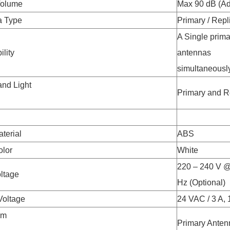
Volume
Max 90 dB (Ad
a Type
Primary / Rep
A Single prima
lity
antennas
simultaneousl
nd Light
Primary and R
l
terial
ABS
olor
White
220 – 240 V @
oltage
Hz (Optional)
Voltage
24 VAC / 3 A, 
um
Primary Anten