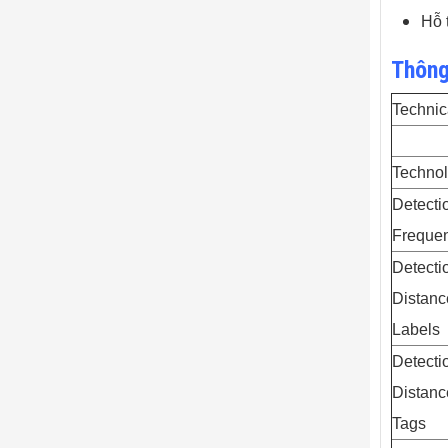
Hỗ 
Thông
Technic
Techno
Detecti
Freque
Detecti
Distanc
Labels
Detecti
Distanc
Tags