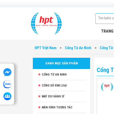
TRANG
HPT Việt Nam
>
Cổng Từ An Ninh
>
Cổng Từ 
DANH MỤC SẢN PHẨM
Cổng T
CỔNG TỪ AN NINH
CỔNG DÒ KIM LOẠI
MÁY SOI HÀNH LÝ
MÀN HÌNH TƯƠNG TÁC