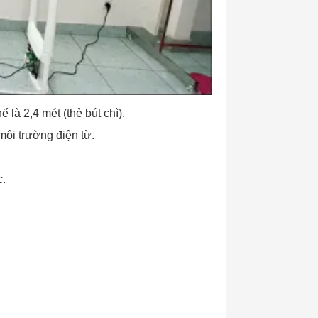
 là 2,4 mét (thẻ bút chì).
môi trường điện từ.
c.