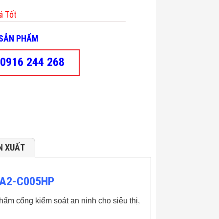
á Tốt
- SẢN PHẨM
0916 244 268
N XUẤT
EAA2-C005HP
hẩm cổng kiểm soát an ninh cho siêu thị,