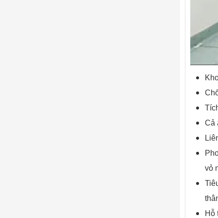
Kho
Chố
Tíc
Cả 
Liê
Pho
vỏ 
Tiê
thâ
Hỗ 