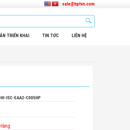
sale@hptvn.com
ÁN TRIỂN KHAI
TIN TỨC
LIÊN HỆ
 DHI-ISC-EAA2-C005HP
 Hàng