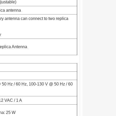
justable)
lica antenna
ry antenna can connect to two replica
y
eplica Antenna
 50 Hz / 60 Hz, 100-130 V @ 50 Hz / 60
12 VAC / 1 A
na: 25 W