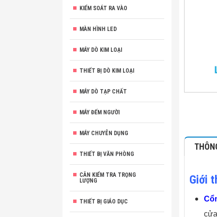
KIỂM SOÁT RA VÀO
MÀN HÌNH LED
MÁY DÒ KIM LOẠI
THIẾT BỊ DÒ KIM LOẠI
MÁY DÒ TẠP CHẤT
MÁY ĐẾM NGƯỜI
MÁY CHUYÊN DỤNG
THÔNG
THIẾT BỊ VĂN PHÒNG
CÂN KIỂM TRA TRỌNG
Giới 
LƯỢNG
Cổn
THIẾT BỊ GIÁO DỤC
cửa