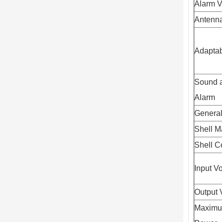
Alarm 
Antenn
Adaptabi
Sound a
Alarm
Genera
Shell Ma
Shell C
Input V
Output 
Maxim