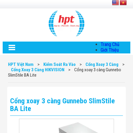
Trang Chủ
Giới Thiệu
Về HPT Việt
Nam
HPT Việt Nam
>
Kiểm Soát Ra Vào
>
Cổng Xoay 3 Càng
>
Hội Đồng Quản
Cổng Xoay 3 Càng HIKVISION
>
Cổng xoay 3 càng Gunnebo
Trị
SlimStile BA Lite
Chính Sách Quy
Định Chung
Chính Sách Bảo
Mật Thông Tin
Cổng xoay 3 càng Gunnebo SlimStile
Chiến Lược
Phát Triển
BA Lite
Thông Tin
Chuyển Khoản
Giải Pháp
Giải Pháp Thiết