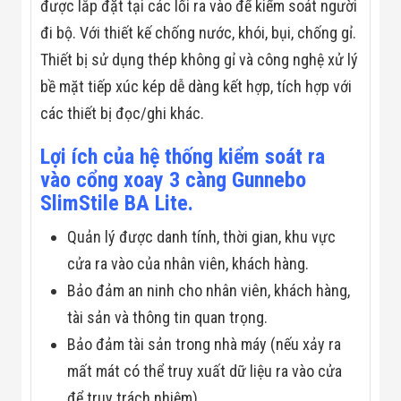
Màn Hình LED
được lắp đặt tại các lối ra vào để kiểm soát người
Thiết Bị Chống
đi bộ. Với thiết kế chống nước, khói, bụi, chống gỉ.
Ghi Âm
Máy X-Ray
Thiết bị sử dụng thép không gỉ và công nghệ xử lý
Thực Phẩm
bề mặt tiếp xúc kép dễ dàng kết hợp, tích hợp với
Máy Dò Kim
Loại Công
các thiết bị đọc/ghi khác.
Nghiệp
Thiết Bị Công
Lợi ích của hệ thống kiểm soát ra
Nghệ Cao
Ống Nhòm
vào cổng xoay 3 càng Gunnebo
Chuyên Dụng
SlimStile BA Lite.
Đo Lực - Sức
Căng - Sức
Quản lý được danh tính, thời gian, khu vực
Nén
Máy Kiểm Tra
cửa ra vào của nhân viên, khách hàng.
Khuyết Tật
Bảo đảm an ninh cho nhân viên, khách hàng,
Máy Kiểm Tra
Vết Nứt Sản
tài sản và thông tin quan trọng.
Phẩm
Bảo đảm tài sản trong nhà máy (nếu xảy ra
Máy Kiểm Tra
Bo Mạch Điện
mất mát có thể truy xuất dữ liệu ra vào cửa
Tử
Súng Bắn
để truy trách nhiệm).