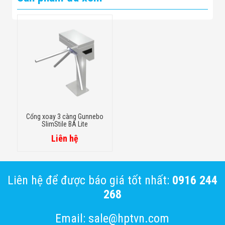
Cổng xoay 3 càng Gunnebo
SlimStile BA Lite
Liên hệ
Liên hệ để được báo giá tốt nhất:
0916 244
268
Email: sale@hptvn.com