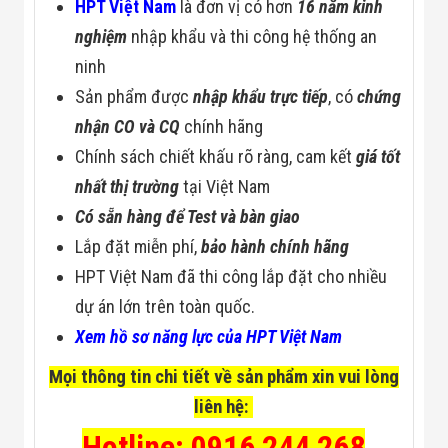
HPT Việt Nam
là đơn vị có hơn
16 năm kinh
nghiệm
nhập khẩu và thi công hệ thống an
ninh
Sản phẩm được
nhập khẩu trực tiếp
, có
chứng
nhận CO và CQ
chính hãng
Chính sách chiết khấu rõ ràng, cam kết
giá tốt
nhất thị trường
tại Việt Nam
Có sẵn hàng để Test và bàn giao
Lắp đặt miễn phí,
bảo hành chính hãng
HPT Việt Nam đã thi công lắp đặt cho nhiều
dự án lớn trên toàn quốc.
Xem hồ sơ năng lực của HPT Việt Nam
Mọi thông tin chi tiết về sản phẩm xin vui lòng
liên hệ:
Hotline: 0916 244 268