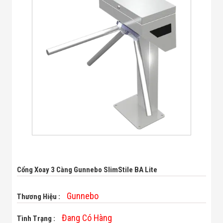
Bị Ngành Thủy
Sản - Đông
Lạnh
Giải Pháp Thiết
Bị Ngành Thực
Phẩm Đóng Gói
Giải Pháp Thiết
Bị Ngành May
Mặc - Giày Da
Giải Pháp Thiết
Bị Ngành Linh
Kiện Điện Tử
Giải Pháp Thiết
Bị Ngành Giáo
Dục
Giải Pháp Thiết
Bị Ngành Bán
Lẻ - Retail
Cổng Xoay 3 Càng Gunnebo SlimStile BA Lite
Giải Pháp
Chuyên Dụng
Ngành Công An
Gunnebo
Thương Hiệu :
- Quân Đội
Giải Pháp Bãi
Đang Có Hàng
Tình Trạng :
Giữ Xe Thông