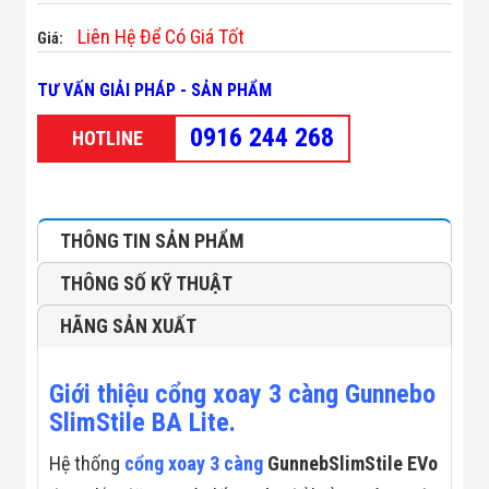
Minh
Liên Hệ Để Có Giá Tốt
Sản Phẩm
Giá:
THIẾT BỊ AN
NINH
TƯ VẤN GIẢI PHÁP - SẢN PHẨM
Camera Thông
Minh
0916 244 268
HOTLINE
Cổng Từ Siêu
Thị
Máy Đếm
Người
Máy Dò Tìm
THÔNG TIN SẢN PHẨM
Thuốc Nổ
Phòng Chống
THÔNG SỐ KỸ THUẬT
Khủng Bố
Camera Đo
HÃNG SẢN XUẤT
Thân Nhiệt
THIẾT BỊ
CHUYÊN
Giới thiệu cổng xoay 3 càng Gunnebo
DỤNG
Máy Dò Tạp
SlimStile BA Lite.
Chất
Màn Hình
Hệ thống
cổng xoay 3 càng
GunnebSlimStile EVo
Tương Tác