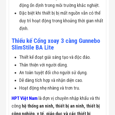
Công Nghiệp
động ổn định trong môi trường khắc nghiệt.
Thiết Bị Ngành
Giáo Dục
Đặc biệt khi thiết bị bị mất nguồn vẫn có thể
Thiết Bị Ngành
Thủy Sản
duy trì hoạt động trong khoảng thời gian nhất
Thiết Bị Ngành
định.
Giày Da, Túi
Xách
Thiếu kế Cổng xoay 3 càng Gunnebo
Dự Án Triển
Khai
SlimStile BA Lite
Dự Án Ngành
Thủy Sản
Thiết kế đoạt giải sáng tạo và độc đáo.
Dự Án Ngành
Thực Phẩm
Thân thiện với người dùng.
Dự Án Ngành
An toàn tuyệt đối cho người sử dụng.
Siêu Thị - Ngân
Hàng
Dễ dàng tích hợp và nhận diện cao.
Dự Án Ngành
Hoạt động nhẹ nhàng và trơn tru.
Giáo Dục -
Trường Học
HPT Việt Nam
là đợn vị chuyên nhập khẩu và thi
Dự Án Ngành
Điện Tử
công
hệ thống an ninh, thiết bị an ninh, thiết bị
Dự Án Ngành
Công An - Quân
công nghiệp, y tế, giáo dục và các thiết bị