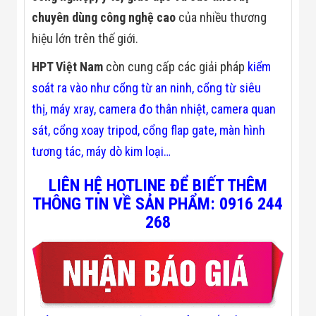
Đội
chuyên dùng công nghệ cao
của nhiều thương
Dự Án Khối Nhà
Máy
hiệu lớn trên thế giới.
Dự Án Kho
Xưởng -
HPT Việt Nam
còn cung cấp các giải pháp
kiểm
Logistics
soát ra vào
như
cổng từ an ninh
,
cổng từ siêu
Tin Tức
Tin Công Nghệ
thị
,
máy xray
,
camera đo thân nhiệt
,
camera quan
Tin Khuyến Mãi
Tin Tuyển Dụng
sát
,
cổng xoay tripod
,
cổng flap gate,
màn hình
Liên Hệ
tương tác
,
máy dò kim loại
…
LIÊN HỆ HOTLINE ĐỂ BIẾT THÊM
THÔNG TIN VỀ SẢN PHẨM: 0916 244
268