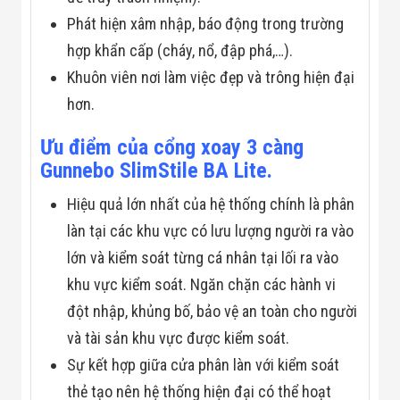
Flycam
Phát hiện xâm nhập, báo động trong trường
Robot Tự Hành
Robot AI
hợp khẩn cấp (cháy, nổ, đập phá,…).
THIẾT BỊ KIỂM
Khuôn viên nơi làm việc đẹp và trông hiện đại
SOÁT RA VÀO
Cổng Dò Kim
hơn.
Loại
Máy Soi Hành
Ưu điểm của cổng xoay 3 càng
Lý (X-Ray)
Cổng Phân Làn
Gunnebo SlimStile BA Lite.
Tự Động
Nhận Diện
Hiệu quả lớn nhất của hệ thống chính là phân
Khuôn Mặt
làn tại các khu vực có lưu lượng người ra vào
Hệ Thống Điện
Nhẹ
lớn và kiểm soát từng cá nhân tại lối ra vào
Thiết Bị Theo
Ngành
khu vực kiểm soát. Ngăn chặn các hành vi
Thiết Bị Ngành
đột nhập, khủng bố, bảo vệ an toàn cho người
Thực Phẩm
Thiết Bị Ngành
và tài sản khu vực được kiểm soát.
Thực Phẩm
Sự kết hợp giữa cửa phân làn với kiểm soát
Matrixcope
Thiết Bị Ngành
thẻ tạo nên hệ thống hiện đại có thể hoạt