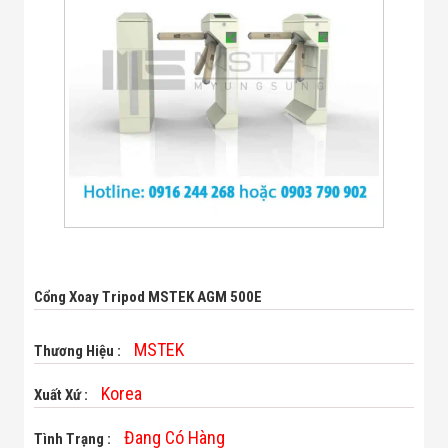
Bị Ngành Thủy
Sản - Đông
Lạnh
Giải Pháp Thiết
Bị Ngành Thực
Phẩm Đóng Gói
Giải Pháp Thiết
Bị Ngành May
Mặc - Giày Da
Giải Pháp Thiết
Bị Ngành Linh
Kiện Điện Tử
Giải Pháp Thiết
Bị Ngành Giáo
Dục
Giải Pháp Thiết
Cổng Xoay Tripod MSTEK AGM 500E
Bị Ngành Bán
Lẻ - Retail
Giải Pháp
MSTEK
Thương Hiệu :
Chuyên Dụng
Ngành Công An
Korea
Xuất Xứ :
- Quân Đội
Giải Pháp Bãi
Đang Có Hàng
Tình Trạng :
Giữ Xe Thông