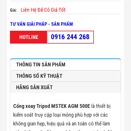
Minh
Liên Hệ Để Có Giá Tốt
Sản Phẩm
Giá:
THIẾT BỊ AN
NINH
TƯ VẤN GIẢI PHÁP - SẢN PHẨM
Camera Thông
Minh
0916 244 268
HOTLINE
Cổng Từ Siêu
Thị
Máy Đếm
Người
Máy Dò Tìm
THÔNG TIN SẢN PHẨM
Thuốc Nổ
Phòng Chống
THÔNG SỐ KỸ THUẬT
Khủng Bố
Camera Đo
HÃNG SẢN XUẤT
Thân Nhiệt
THIẾT BỊ
CHUYÊN
DỤNG
Cổng xoay Tripod MSTEK AGM 500E
là thiết bị
Máy Dò Tạp
kiểm soát truy cập loại mỏng phù hợp với các
Chất
Màn Hình
không gian hẹp, hiệu quả và an toàn có thể làm
Tương Tác