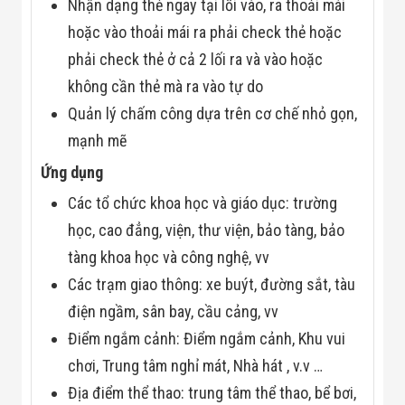
Nhận dạng thẻ ngay tại lối vào, ra thoải mái
Flycam
Robot Tự Hành
hoặc vào thoải mái ra phải check thẻ hoặc
Robot AI
phải check thẻ ở cả 2 lối ra và vào hoặc
THIẾT BỊ KIỂM
SOÁT RA VÀO
không cần thẻ mà ra vào tự do
Cổng Dò Kim
Quản lý chấm công dựa trên cơ chế nhỏ gọn,
Loại
Máy Soi Hành
mạnh mẽ
Lý (X-Ray)
Cổng Phân Làn
Ứng dụng
Tự Động
Nhận Diện
Các tổ chức khoa học và giáo dục: trường
Khuôn Mặt
học, cao đẳng, viện, thư viện, bảo tàng, bảo
Hệ Thống Điện
Nhẹ
tàng khoa học và công nghệ, vv
Thiết Bị Theo
Các trạm giao thông: xe buýt, đường sắt, tàu
Ngành
Thiết Bị Ngành
điện ngầm, sân bay, cầu cảng, vv
Thực Phẩm
Điểm ngắm cảnh: Điểm ngắm cảnh, Khu vui
Thiết Bị Ngành
Thực Phẩm
chơi, Trung tâm nghỉ mát, Nhà hát , v.v …
Matrixcope
Thiết Bị Ngành
Địa điểm thể thao: trung tâm thể thao, bể bơi,