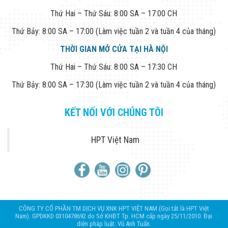
Thứ Hai – Thứ Sáu: 8:00 SA – 17:00 CH
Thứ Bảy: 8:00 SA – 17:00 (Làm việc tuần 2 và tuần 4 của tháng)
THỜI GIAN MỞ CỬA TẠI HÀ NỘI
Thứ Hai – Thứ Sáu: 8:00 SA – 17:30 CH
Thứ Bảy: 8:00 SA – 17:30 (Làm việc tuần 2 và tuần 4 của tháng)
KẾT NỐI VỚI CHÚNG TÔI
HPT Việt Nam
CÔNG TY CỔ PHẦN TM DỊCH VỤ XNK HPT VIỆT NAM (Gọi tắt là HPT Việt
Nam). GPDKKD 0310478692 do Sở KHĐT Tp. HCM cấp ngày 25/11/2010. Đại
diện pháp luật: Vũ Anh Tuấn.