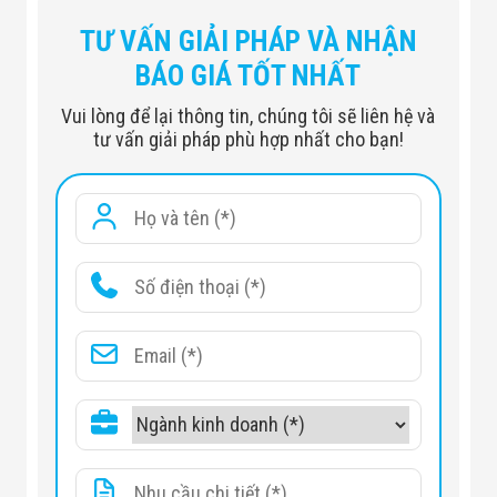
TƯ VẤN GIẢI PHÁP VÀ NHẬN
Chiều cao 1.050mm
Kích thước bên ngoài
BÁO GIÁ TỐT NHẤT
Chiều rộng 260mm
Vui lòng để lại thông tin, chúng tôi sẽ liên hệ và
Đường dẫn 480 - 550mm
tư vấn giải pháp phù hợp nhất cho bạn!
Thép chống gỉ và sơn tĩnh
Vật liệu
điện
Tắt nguồn
Ra vào tự do khi mất điện
Tự động chuyển sang chế
Chuông báo cháy
độ mở cửa tự do khi nhập
tín hiệu báo cháy
Nguồn điện
AC 220V 50-60HZ
Chế độ chờ: 25W
Tiêu thụ năng lượng
Đang hoạt động: 170W