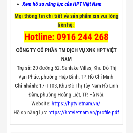
Xem hồ sơ năng lực của HPT Việt Nam
Mọi thông tin chi tiết về sản phẩm xin vui lòng
liên hệ:
Hotline: 0916 244 268
CÔNG TY CỔ PHẦN TM DỊCH VỤ XNK HPT VIỆT
NAM
Trụ sở:
20 đường 52, Sunlake Villas, Khu Đô Thị
Vạn Phúc, phường Hiệp Bình, TP. Hồ Chí Minh.
Chi nhánh:
17-TT03, Khu Đô Thị Tây Nam Hồ Linh
Đàm, phường Hoàng Liệt, TP. Hà Nội.
Website:
https://hptvietnam.vn/
Hồ sơ năng lực:
https://hptvietnam.vn/profile.pdf
Chiều dài 550mm