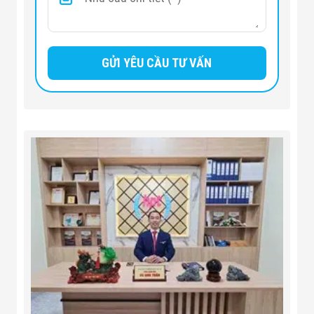
Cân nặng
60Kg