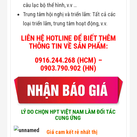
Công Nghiệp
câu lạc bộ thể hình, v.v …
Thiết Bị Ngành
Giáo Dục
Trung tâm hội nghị và triển lãm: Tất cả các
Thiết Bị Ngành
loại triển lãm, trung tâm hoạt động, v.v.
Thủy Sản
Thiết Bị Ngành
Giày Da, Túi
LIÊN HỆ HOTLINE ĐỂ BIẾT THÊM
Xách
THÔNG TIN VỀ SẢN PHẨM:
Dự Án Triển
Khai
0916.244.268 (HCM) –
Dự Án Ngành
Thủy Sản
0903.790.902 (HN)
Dự Án Ngành
Thực Phẩm
Dự Án Ngành
Siêu Thị - Ngân
Hàng
Dự Án Ngành
Giáo Dục -
LÝ DO CHỌN HPT VIỆT NAM LÀM ĐỐI TÁC
Trường Học
Dự Án Ngành
CUNG ỨNG
Điện Tử
Dự Án Ngành
Giá cam kết rẻ nhất thị
Công An - Quân