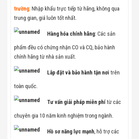
Đội
trường
:
Nhập khẩu trực tiếp từ hãng, không qua
Dự Án Khối Nhà
Máy
trung gian, giá luôn tốt nhất.
Dự Án Kho
Xưởng -
Logistics
Hàng hóa chính hãng
: Các sản
Tin Tức
Tin Công Nghệ
phẩm đều có chứng nhận CO và CQ, bảo hành
Tin Khuyến Mãi
chính hãng từ nhà sản xuất.
Tin Tuyển Dụng
Liên Hệ
Lắp đặt và bảo hành tận
nơi
trên
toàn quốc.
Tư vấn giải pháp miễn phí
từ các
chuyên gia 10 năm kinh nghiệm trong ngành.
Hồ sơ năng lực mạnh
, hỗ trợ các