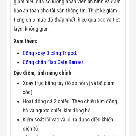
giảm hiệu quả số lượng nhân viên an ninh và đảm
Màn Hình LED
Thiết Bị Chống
bảo an toàn cho tài sản thông tin. Thiết kế giảm
Ghi Âm
Máy X-Ray
tiếng ồn ở mức độ thấp nhất, hiệu quả cao và tiết
Thực Phẩm
kiệm không gian.
Máy Dò Kim
Loại Công
Xem thêm:
Nghiệp
Thiết Bị Công
Cổng xoay 3 càng Tripod.
Nghệ Cao
Ống Nhòm
Cổng chắn Flap Gate Barrier
Chuyên Dụng
Đo Lực - Sức
Đặc điểm, tính năng chính
Căng - Sức
Nén
Xoay trục bằng tay (lò xo hồi vị và bộ giảm
Máy Kiểm Tra
xóc)
Khuyết Tật
Máy Kiểm Tra
Hoạt động cả 2 chiều: Theo chiều kim đồng
Vết Nứt Sản
hồ và ngược chiều kim đồng hồ
Phẩm
Máy Kiểm Tra
Kiểm soát lối vào và lối ra được điều khiển
Bo Mạch Điện
điện tử
Tử
Súng Bắn