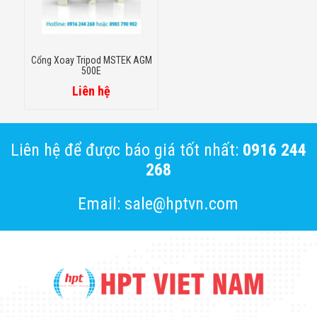
Cổng Xoay Tripod MSTEK AGM
500E
Liên hệ
Liên hệ để được báo giá tốt nhất:
0916 244
268
Email: sale@hptvn.com