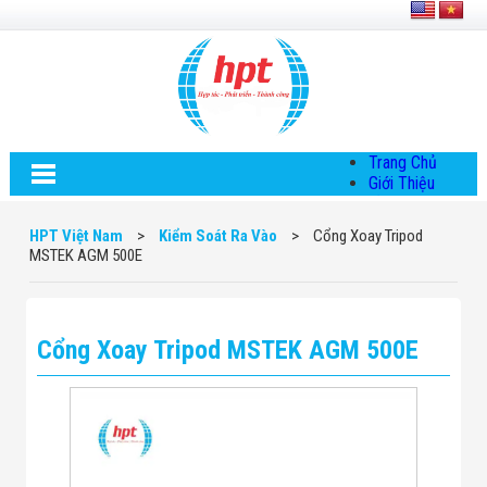
Trang Chủ
Giới Thiệu
Về HPT Việt
Nam
HPT Việt Nam
>
Kiểm Soát Ra Vào
>
Cổng Xoay Tripod
Hội Đồng Quản
MSTEK AGM 500E
Trị
Chính Sách Quy
Định Chung
Chính Sách Bảo
Cổng Xoay Tripod MSTEK AGM 500E
Mật Thông Tin
Chiến Lược
Phát Triển
Thông Tin
Chuyển Khoản
Giải Pháp
Giải Pháp Thiết