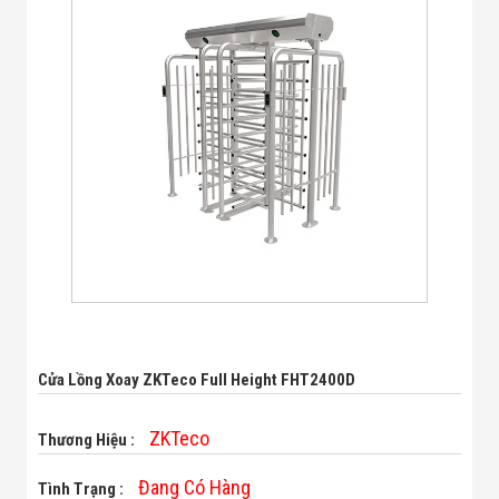
Bị Ngành Thủy
Sản - Đông
Lạnh
Giải Pháp Thiết
Bị Ngành Thực
Phẩm Đóng Gói
Giải Pháp Thiết
Bị Ngành May
Mặc - Giày Da
Giải Pháp Thiết
Bị Ngành Linh
Kiện Điện Tử
Giải Pháp Thiết
Bị Ngành Giáo
Dục
Giải Pháp Thiết
Bị Ngành Bán
Lẻ - Retail
Cửa Lồng Xoay ZKTeco Full Height FHT2400D
Giải Pháp
Chuyên Dụng
Ngành Công An
ZKTeco
Thương Hiệu :
- Quân Đội
Giải Pháp Bãi
Đang Có Hàng
Tình Trạng :
Giữ Xe Thông