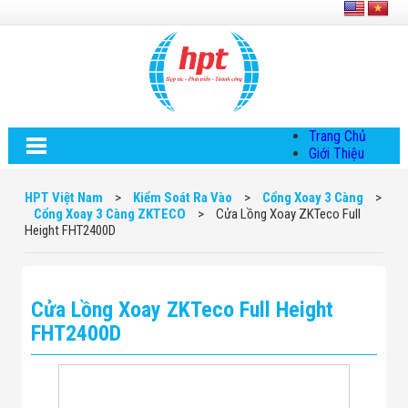
Trang Chủ
Giới Thiệu
Về HPT Việt
Nam
HPT Việt Nam
>
Kiểm Soát Ra Vào
>
Cổng Xoay 3 Càng
>
Hội Đồng Quản
Cổng Xoay 3 Càng ZKTECO
>
Cửa Lồng Xoay ZKTeco Full
Trị
Height FHT2400D
Chính Sách Quy
Định Chung
Chính Sách Bảo
Mật Thông Tin
Cửa Lồng Xoay ZKTeco Full Height
Chiến Lược
Phát Triển
FHT2400D
Thông Tin
Chuyển Khoản
Giải Pháp
Giải Pháp Thiết