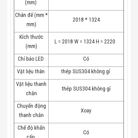
(mm)
Đội
Dự Án Khối Nhà
Chân đế (mm *
Máy
2018 * 1324
Dự Án Kho
mm)
Xưởng -
Logistics
Kích thước
Tin Tức
L = 2018 W = 1324 H = 2220
Tin Công Nghệ
(mm)
Tin Khuyến Mãi
Tin Tuyển Dụng
Chỉ báo LED
Có
Liên Hệ
Vật liệu thân
thép SUS304 không gỉ
Vật liệu thanh
thép SUS304 không gỉ
chắn
Chuyển động
Xoay
thanh chắn
Chế độ khẩn
Có
cấp