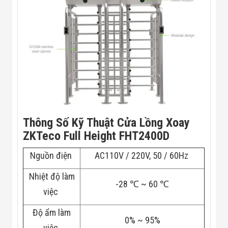
Flycam
Robot Tự Hành
Robot AI
THIẾT BỊ KIỂM
SOÁT RA VÀO
Cổng Dò Kim
Loại
Máy Soi Hành
Lý (X-Ray)
Cổng Phân Làn
Tự Động
Nhận Diện
Thông Số Kỹ Thuật Cửa Lồng Xoay
Khuôn Mặt
Hệ Thống Điện
ZKTeco Full Height FHT2400D
Nhẹ
Thiết Bị Theo
Nguồn điện
AC110V / 220V, 50 / 60Hz
Ngành
Thiết Bị Ngành
Nhiệt độ làm
Thực Phẩm
-28 ℃ ~ 60 ℃
Thiết Bị Ngành
việc
Thực Phẩm
Matrixcope
Độ ẩm làm
Thiết Bị Ngành
0% ~ 95%
việc