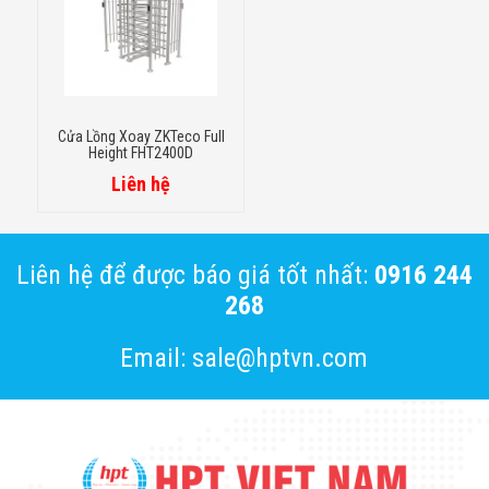
Cửa Lồng Xoay ZKTeco Full
Height FHT2400D
Liên hệ
Liên hệ để được báo giá tốt nhất:
0916 244
268
Email: sale@hptvn.com