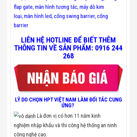
flap gate,
màn hình tương tác
,
máy dò kim
loại
,
màn hình led,
cổng swing barrier
,
cổng
barrier
LIÊN HỆ HOTLINE ĐỂ BIẾT THÊM
THÔNG TIN VỀ SẢN PHẨM: 0916 244
268
LÝ DO CHỌN HPT VIỆT NAM LÀM ĐỐI TÁC CUNG
ỨNG?
Là đơn vị có hơn 11 năm kinh
nghiệm nhập khẩu và thi công hệ thống an ninh
công nghệ cao.