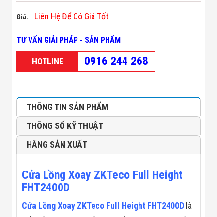
Minh
Liên Hệ Để Có Giá Tốt
Sản Phẩm
Giá:
THIẾT BỊ AN
NINH
TƯ VẤN GIẢI PHÁP - SẢN PHẨM
Camera Thông
Minh
0916 244 268
HOTLINE
Cổng Từ Siêu
Thị
Máy Đếm
Người
Máy Dò Tìm
THÔNG TIN SẢN PHẨM
Thuốc Nổ
Phòng Chống
THÔNG SỐ KỸ THUẬT
Khủng Bố
Camera Đo
HÃNG SẢN XUẤT
Thân Nhiệt
THIẾT BỊ
CHUYÊN
Cửa Lồng Xoay ZKTeco Full Height
DỤNG
Máy Dò Tạp
FHT2400D
Chất
Màn Hình
Cửa Lồng Xoay ZKTeco Full Height FHT2400D
là
Tương Tác