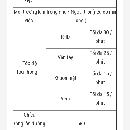
Công Nghiệp
Thiết Bị Ngành
Môi trường làm
Trong nhà / Ngoài trời (nếu có mái
Giáo Dục
Thiết Bị Ngành
việc
che )
Thủy Sản
Thiết Bị Ngành
Tối đa 30 /
Giày Da, Túi
RFID
Xách
phút
Dự Án Triển
Khai
Tối đa 25 /
Dự Án Ngành
Vân tay
phút
Thủy Sản
Tốc độ
Dự Án Ngành
lưu thông
Thực Phẩm
Tối đa 15 /
Khuôn mặt
Dự Án Ngành
phút
Siêu Thị - Ngân
Hàng
Tối đa 15 /
Dự Án Ngành
Vein
Giáo Dục -
phút
Trường Học
Dự Án Ngành
Chiều
Điện Tử
Dự Án Ngành
rộng làn đường
580
Công An - Quân