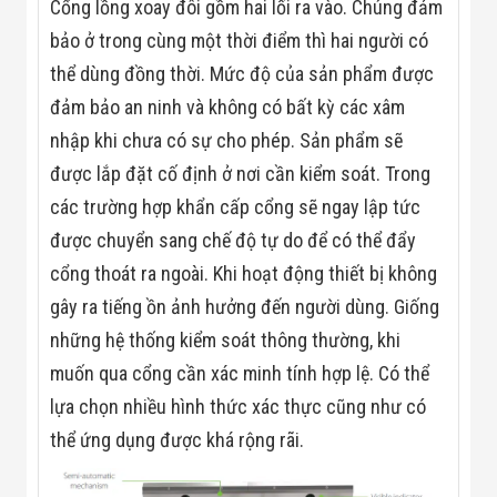
Màn Hình LED
Cổng lồng xoay đôi gồm hai lối ra vào. Chúng đảm
Thiết Bị Chống
bảo ở trong cùng một thời điểm thì hai người có
Ghi Âm
Máy X-Ray
thể dùng đồng thời. Mức độ của sản phẩm được
Thực Phẩm
đảm bảo an ninh và không có bất kỳ các xâm
Máy Dò Kim
Loại Công
nhập khi chưa có sự cho phép. Sản phẩm sẽ
Nghiệp
được lắp đặt cố định ở nơi cần kiểm soát. Trong
Thiết Bị Công
Nghệ Cao
các trường hợp khẩn cấp cổng sẽ ngay lập tức
Ống Nhòm
Chuyên Dụng
được chuyển sang chế độ tự do để có thể đẩy
Đo Lực - Sức
cổng thoát ra ngoài. Khi hoạt động thiết bị không
Căng - Sức
Nén
gây ra tiếng ồn ảnh hưởng đến người dùng. Giống
Máy Kiểm Tra
những hệ thống kiểm soát thông thường, khi
Khuyết Tật
Máy Kiểm Tra
muốn qua cổng cần xác minh tính hợp lệ. Có thể
Vết Nứt Sản
lựa chọn nhiều hình thức xác thực cũng như có
Phẩm
Máy Kiểm Tra
thể ứng dụng được khá rộng rãi.
Bo Mạch Điện
Tử
Súng Bắn