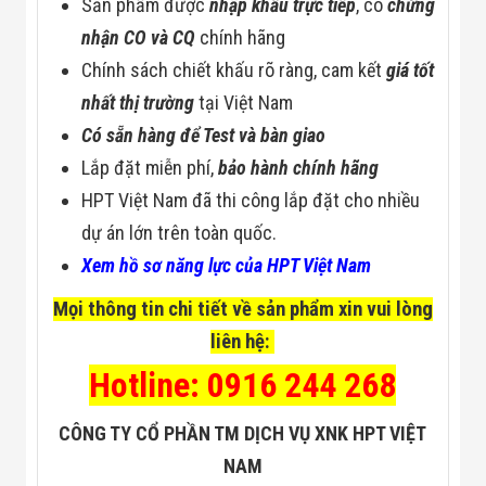
Sản phẩm được
nhập khẩu trực tiếp
, có
chứng
nhận CO và CQ
chính hãng
Chính sách chiết khấu rõ ràng, cam kết
giá tốt
nhất thị trường
tại Việt Nam
Có sẵn hàng để Test và bàn giao
Lắp đặt miễn phí,
bảo hành chính hãng
HPT Việt Nam đã thi công lắp đặt cho nhiều
dự án lớn trên toàn quốc.
Xem hồ sơ năng lực của HPT Việt Nam
Mọi thông tin chi tiết về sản phẩm xin vui lòng
liên hệ:
Hotline: 0916 244 268
CÔNG TY CỔ PHẦN TM DỊCH VỤ XNK HPT VIỆT
NAM