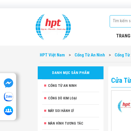
TRANG
HPT Việt Nam
>
Cổng Từ An Ninh
>
Cổng Từ 
DANH MỤC SẢN PHẨM
Cửa Từ
CỔNG TỪ AN NINH
CỔNG DÒ KIM LOẠI
MÁY SOI HÀNH LÝ
MÀN HÌNH TƯƠNG TÁC