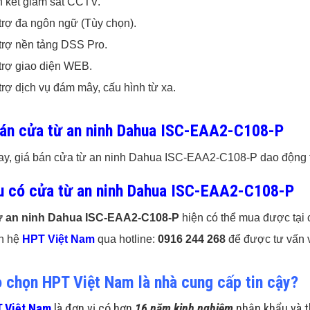
n kết giám sát CCTV.
trợ đa ngôn ngữ (Tùy chọn).
trợ nền tảng DSS Pro.
trợ giao diện WEB.
trợ dịch vụ đám mây, cấu hình từ xa.
bán cửa từ an ninh Dahua ISC-EAA2-C108-P
ay, giá bán cửa từ an ninh Dahua ISC-EAA2-C108-P dao động từ
u có cửa từ an ninh Dahua ISC-EAA2-C108-P
ừ an ninh Dahua ISC-EAA2-C108-P
hiện có thể mua được tại 
ên hệ
HPT Việt Nam
qua hotline:
0916 244 268
để được tư vấn v
o chọn HPT Việt Nam là nhà cung cấp tin cậy?
 Việt Nam
là đơn vị có hơn
16 năm kinh nghiệm
nhập khẩu và t