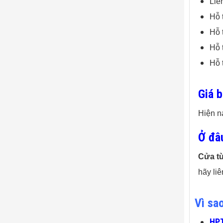
Liê
Hỗ 
Hỗ 
Hỗ 
Hỗ 
Giá 
Hiện n
Ở đâ
Cửa t
hãy li
Vì sa
HPT