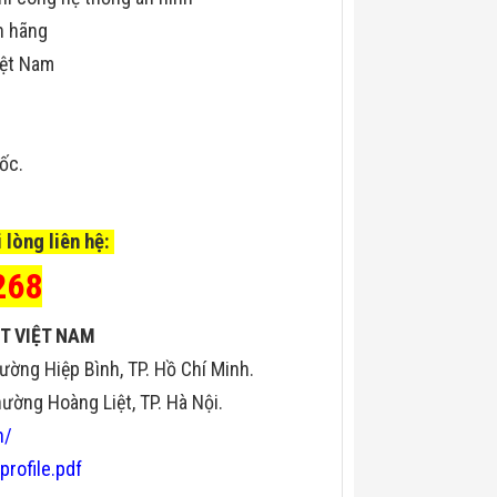
h hãng
iệt Nam
uốc.
 lòng liên hệ:
268
T VIỆT NAM
ường Hiệp Bình, TP. Hồ Chí Minh.
ờng Hoàng Liệt, TP. Hà Nội.
n/
profile.pdf