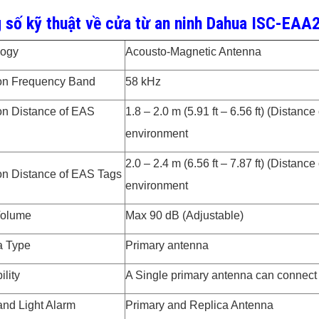
 số kỹ thuật về cửa từ an ninh Dahua ISC-EA
logy
Acousto-Magnetic Antenna
on Frequency Band
58 kHz
on Distance of EAS
1.8 – 2.0 m (5.91 ft – 6.56 ft) (Distan
environment
2.0 – 2.4 m (6.56 ft – 7.87 ft) (Distan
on Distance of EAS Tags
environment
Volume
Max 90 dB (Adjustable)
a Type
Primary antenna
lity
A Single primary antenna can connect 
nd Light Alarm
Primary and Replica Antenna