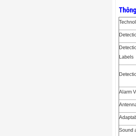
Thông
Techno
Detecti
Detecti
Labels
Detecti
Alarm 
Antenn
Adaptabi
Sound a