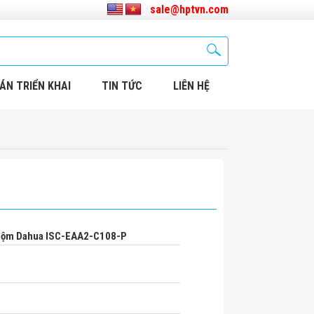
sale@hptvn.com
ÁN TRIỂN KHAI
TIN TỨC
LIÊN HỆ
Trộm Dahua ISC-EAA2-C108-P