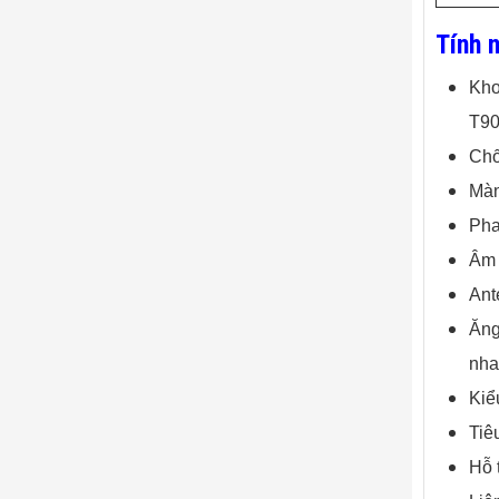
Tính 
Kho
T90
Chố
Màn
Pha
Âm 
Ant
Ăng
nha
Kiể
Tiê
Hỗ 