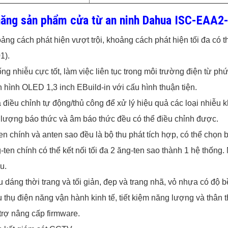
năng sản phẩm cửa từ an ninh Dahua ISC-EAA2
ảng cách phát hiện vượt trội, khoảng cách phát hiện tối đa có t
1).
ng nhiễu cực tốt, làm việc liên tục trong môi trường điện từ phứ
 hình OLED 1,3 inch EBuild-in với cấu hình thuận tiện.
 điều chỉnh tự động/thủ công để xử lý hiệu quả các loại nhiễu 
lượng báo thức và âm báo thức đều có thể điều chỉnh được.
en chính và anten sao đều là bộ thu phát tích hợp, có thể chọn 
-ten chính có thể kết nối tối đa 2 ăng-ten sao thành 1 hệ thống.
u.
u dáng thời trang và tối giản, đẹp và trang nhã, vỏ nhựa có độ b
u thụ điện năng vận hành kinh tế, tiết kiệm năng lượng và thân 
trợ nâng cấp firmware.