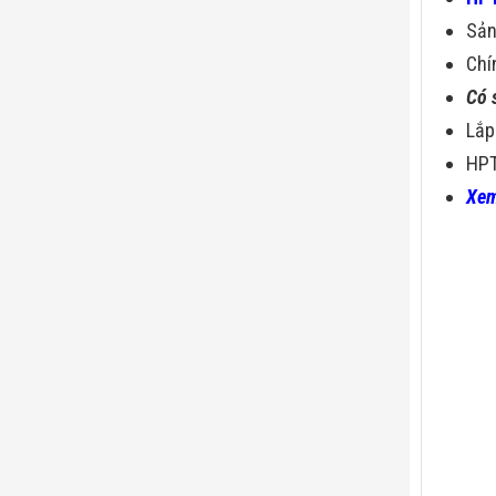
Sả
Chí
Có 
Lắp
HPT
Xem