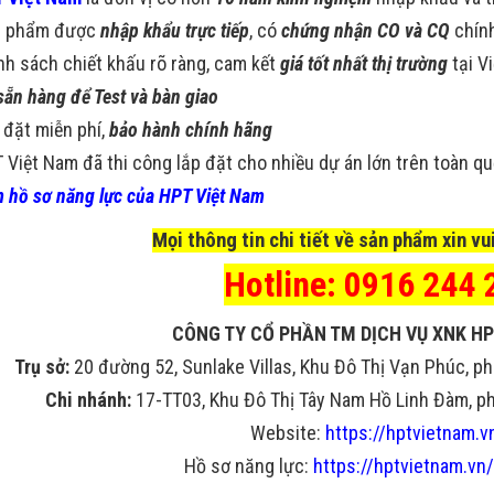
n phẩm được
nhập khẩu trực tiếp
, có
chứng nhận CO và CQ
chín
nh sách chiết khấu rõ ràng, cam kết
giá tốt nhất thị trường
tại V
sẵn hàng để Test và bàn giao
 đặt miễn phí,
bảo hành chính hãng
 Việt Nam đã thi công lắp đặt cho nhiều dự án lớn trên toàn q
 hồ sơ năng lực của HPT Việt Nam
Mọi thông tin chi tiết về sản phẩm xin vui
Hotline: 0916 244 
CÔNG TY CỔ PHẦN TM DỊCH VỤ XNK HP
Trụ sở:
20 đường 52, Sunlake Villas, Khu Đô Thị Vạn Phúc, ph
Chi nhánh:
17-TT03, Khu Đô Thị Tây Nam Hồ Linh Đàm, phư
Website:
https://hptvietnam.v
Hồ sơ năng lực:
https://hptvietnam.vn/