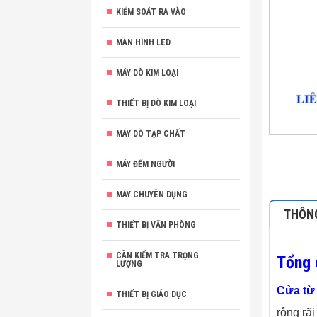
KIỂM SOÁT RA VÀO
MÀN HÌNH LED
MÁY DÒ KIM LOẠI
THIẾT BỊ DÒ KIM LOẠI
MÁY DÒ TẠP CHẤT
MÁY ĐẾM NGƯỜI
MÁY CHUYÊN DỤNG
THÔNG
THIẾT BỊ VĂN PHÒNG
CÂN KIỂM TRA TRỌNG
Tổng 
LƯỢNG
Cửa từ
THIẾT BỊ GIÁO DỤC
rộng rã