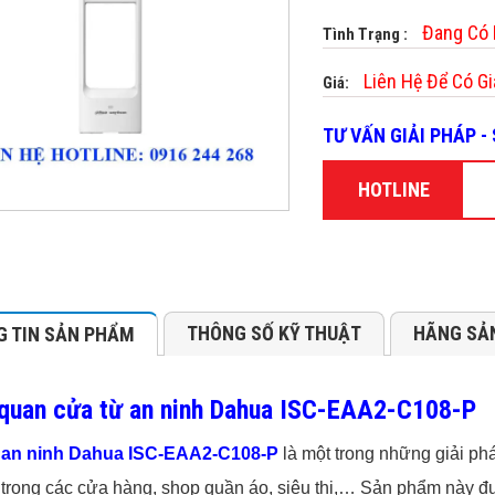
Đang Có
Tình Trạng :
Liên Hệ Để Có Gi
Giá:
TƯ VẤN GIẢI PHÁP 
HOTLINE
THÔNG SỐ KỸ THUẬT
HÃNG SẢ
 TIN SẢN PHẨM
quan cửa từ an ninh Dahua ISC-EAA2-C108-P
 an ninh Dahua ISC-EAA2-C108-P
là một trong những giải ph
i trong các cửa hàng, shop quần áo, siêu thị,… Sản phẩm này đ