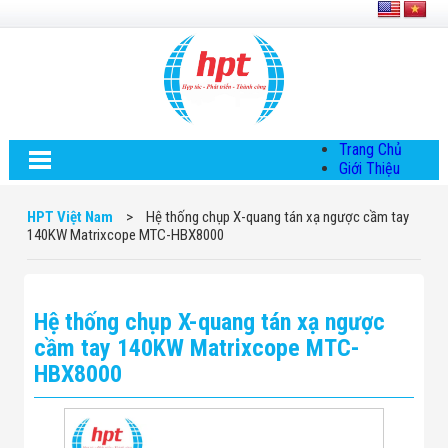
Trang Chủ
Giới Thiệu
Về HPT Việt
Nam
HPT Việt Nam
>
Hệ thống chụp X-quang tán xạ ngược cầm tay
Hội Đồng Quản
140KW Matrixcope MTC-HBX8000
Trị
Chính Sách Quy
Định Chung
Chính Sách Bảo
Hệ thống chụp X-quang tán xạ ngược
Mật Thông Tin
Chiến Lược
cầm tay 140KW Matrixcope MTC-
Phát Triển
HBX8000
Thông Tin
Chuyển Khoản
Giải Pháp
Giải Pháp Thiết