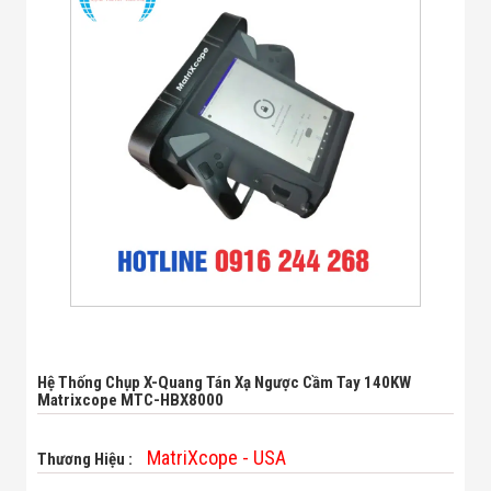
Bị Ngành Thủy
Sản - Đông
Lạnh
Giải Pháp Thiết
Bị Ngành Thực
Phẩm Đóng Gói
Giải Pháp Thiết
Bị Ngành May
Mặc - Giày Da
Giải Pháp Thiết
Bị Ngành Linh
Kiện Điện Tử
Giải Pháp Thiết
Bị Ngành Giáo
Dục
Giải Pháp Thiết
Bị Ngành Bán
Lẻ - Retail
Giải Pháp
Hệ Thống Chụp X-Quang Tán Xạ Ngược Cầm Tay 140KW
Matrixcope MTC-HBX8000
Chuyên Dụng
Ngành Công An
- Quân Đội
MatriXcope - USA
Thương Hiệu :
Giải Pháp Bãi
Giữ Xe Thông