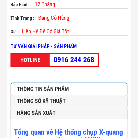
12 Tháng
Minh
Bảo Hành :
Sản Phẩm
THIẾT BỊ AN
Đang Có Hàng
Tình Trạng :
NINH
Camera Thông
Liên Hệ Để Có Giá Tốt
Giá:
Minh
Cổng Từ Siêu
Thị
TƯ VẤN GIẢI PHÁP - SẢN PHẨM
Máy Đếm
Người
0916 244 268
HOTLINE
Máy Dò Tìm
Thuốc Nổ
Phòng Chống
Khủng Bố
Camera Đo
THÔNG TIN SẢN PHẨM
Thân Nhiệt
THIẾT BỊ
THÔNG SỐ KỸ THUẬT
CHUYÊN
DỤNG
HÃNG SẢN XUẤT
Máy Dò Tạp
Chất
Màn Hình
Tổng quan về Hệ thống chụp X-quang
Tương Tác