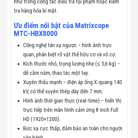
Công Nghiệp
như trong công tác điều tra tội phạm hoặc kiểm
Thiết Bị Ngành
tra hàng hóa bí mật.
Giáo Dục
Thiết Bị Ngành
Thủy Sản
Ưu điểm nổi bật của Matrixcope
Thiết Bị Ngành
MTC-HBX8000
Giày Da, Túi
Xách
Công nghệ tán xạ ngược – hình ảnh trực
Dự Án Triển
Khai
quan, phân biệt rõ vật thể hữu cơ và vô cơ.
Dự Án Ngành
Kích thước nhỏ, trọng lượng nhẹ (≤ 5,6 kg) –
Thủy Sản
Dự Án Ngành
dễ cầm nắm, thao tác một tay.
Thực Phẩm
Xuyên thấu mạnh – điện áp ống X-quang 140
Dự Án Ngành
Siêu Thị - Ngân
kV, có thể xuyên thép dày đến 7 mm.
Hàng
Hình ảnh thời gian thực (real-time) – hiển thị
Dự Án Ngành
Giáo Dục -
trực tiếp trên màn hình cảm ứng 8 inch Full
Trường Học
Dự Án Ngành
HD (1920×1200).
Điện Tử
Bức xạ cực thấp, đảm bảo an toàn cho người
Dự Án Ngành
Công An - Quân
vận hành.