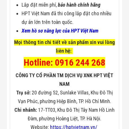
Lắp đặt miễn phí,
bảo hành chính hãng
HPT Việt Nam đã thi công lắp đặt cho nhiều
dự án lớn trên toàn quốc.
Xem hồ sơ năng lực của HPT Việt Nam
Mọi thông tin chi tiết về sản phẩm xin vui lòng
liên hệ:
Hotline: 0916 244 268
CÔNG TY CỔ PHẦN TM DỊCH VỤ XNK HPT VIỆT
NAM
Trụ sở:
20 đường 52, Sunlake Villas, Khu Đô Thị
Vạn Phúc, phường Hiệp Bình, TP. Hồ Chí Minh.
Chi nhánh:
17-TT03, Khu Đô Thị Tây Nam Hồ Linh
Đàm, phường Hoàng Liệt, TP. Hà Nội.
Website:
https://hptvietnam.vn/