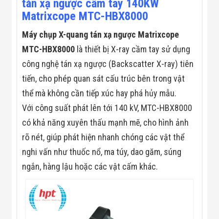
tán xạ ngược cầm tay 140KW
Màn Hình LED
Thiết Bị Chống
Matrixcope MTC-HBX8000
Ghi Âm
Máy X-Ray
Máy chụp X-quang tán xạ ngược Matrixcope
Thực Phẩm
MTC-HBX8000
là thiết bị X-ray cầm tay sử dụng
Máy Dò Kim
Loại Công
công nghệ tán xạ ngược (Backscatter X-ray) tiên
Nghiệp
Thiết Bị Công
tiến, cho phép quan sát cấu trúc bên trong vật
Nghệ Cao
thể mà không cần tiếp xúc hay phá hủy mẫu.
Ống Nhòm
Chuyên Dụng
Với công suất phát lên tới 140 kV, MTC-HBX8000
Đo Lực - Sức
có khả năng xuyên thấu mạnh mẽ, cho hình ảnh
Căng - Sức
Nén
rõ nét, giúp phát hiện nhanh chóng các vật thể
Máy Kiểm Tra
Khuyết Tật
nghi vấn như thuốc nổ, ma túy, dao găm, súng
Máy Kiểm Tra
ngắn, hàng lậu hoặc các vật cấm khác.
Vết Nứt Sản
Phẩm
Máy Kiểm Tra
Bo Mạch Điện
Tử
Súng Bắn