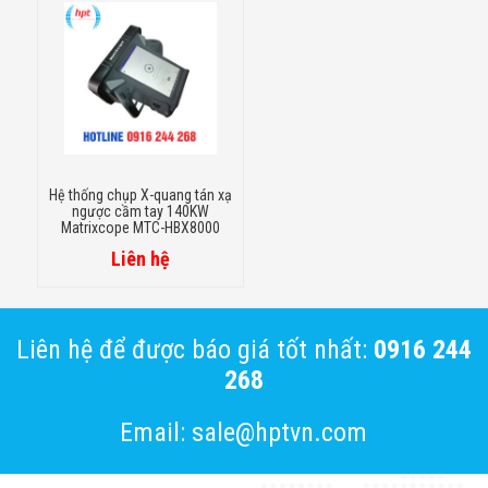
Hệ thống chụp X-quang tán xạ
ngược cầm tay 140KW
Matrixcope MTC-HBX8000
Liên hệ
Liên hệ để được báo giá tốt nhất:
0916 244
268
Email: sale@hptvn.com