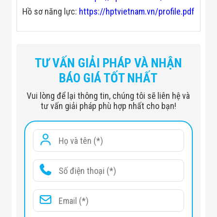
Hồ sơ năng lực:
https://hptvietnam.vn/profile.pdf
Hạng mục
Thông số
Model
Matrixcope MTC-HBX8000
TƯ VẤN GIẢI PHÁP VÀ NHẬN
Chụp X-quang tán xạ ngược
BÁO GIÁ TỐT NHẤT
Công nghệ
(Backscatter)
Vui lòng để lại thông tin, chúng tôi sẽ liên hệ và
Điện áp ống X-ray
140 kV / 10 W
tư vấn giải pháp phù hợp nhất cho bạn!
Khả năng xuyên
Thép đồng nhất ≤ 5 mm (hiển
thấu
thị rõ vật hữu cơ)
Tốc độ quét
≥ 15 cm/s
Phương thức hiển
Hình ảnh thời gian thực
thị
8 inch LCD cảm ứng màu, độ
Màn hình hiển thị
phân giải 1920×1200