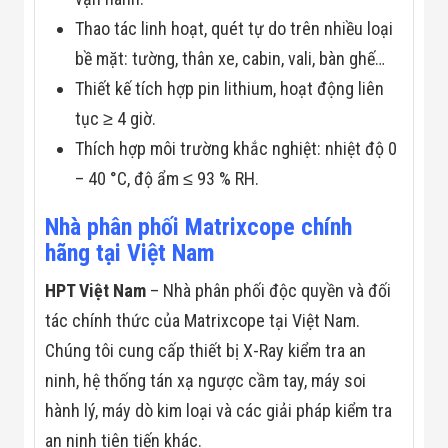
Đội
Thao tác linh hoạt, quét tự do trên nhiều loại
Dự Án Khối Nhà
Máy
bề mặt: tường, thân xe, cabin, vali, bàn ghế…
Dự Án Kho
Xưởng -
Thiết kế tích hợp pin lithium, hoạt động liên
Logistics
tục ≥ 4 giờ.
Tin Tức
Tin Công Nghệ
Thích hợp môi trường khắc nghiệt: nhiệt độ 0
Tin Khuyến Mãi
– 40 °C, độ ẩm ≤ 93 % RH.
Tin Tuyển Dụng
Liên Hệ
Nhà phân phối Matrixcope chính
hãng tại Việt Nam
HPT Việt Nam
– Nhà phân phối độc quyền và đối
tác chính thức của Matrixcope tại Việt Nam.
Chúng tôi cung cấp thiết bị X-Ray kiểm tra an
ninh, hệ thống tán xạ ngược cầm tay, máy soi
hành lý, máy dò kim loại và các giải pháp kiểm tra
an ninh tiên tiến khác.