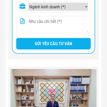
Thời gian quét tối
30 giây
đa
Trọng lượng
≤ 5,6 kg (kể cả tay cầm)
Kích thước tổng
288 × 185 × 246,7 mm
thể
Nguồn pin / Thời
≥ 4 giờ liên tục
gian hoạt động
≤ 0,2 μSv/h (tại 5 cm sau thiết
Liều bức xạ rò rỉ
bị)
Môi trường làm
Nhiệt độ 0 – 40 °C, Độ ẩm ≤ 93
việc
% RH
Khả năng phát
Thuốc nổ, IED, ma túy, chất
hiện
lỏng, vật hữu cơ, hàng cấm