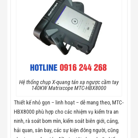
Flycam
Robot Tự Hành
Robot AI
THIẾT BỊ KIỂM
SOÁT RA VÀO
Cổng Dò Kim
Loại
Máy Soi Hành
Lý (X-Ray)
Cổng Phân Làn
Tự Động
Nhận Diện
Khuôn Mặt
Hệ Thống Điện
Hệ thống chụp X-quang tán xạ ngược cầm tay
Nhẹ
140KW Matrixcope MTC-HBX8000
Thiết Bị Theo
Ngành
Thiết kế nhỏ gọn – linh hoạt – dễ mang theo, MTC-
Thiết Bị Ngành
Thực Phẩm
HBX8000 phù hợp cho các nhiệm vụ kiểm tra an
Thiết Bị Ngành
ninh, rà soát bom mìn, kiểm soát biên giới, cảng,
Thực Phẩm
Matrixcope
hải quan, sân bay, các sự kiện đông người, cũng
Thiết Bị Ngành