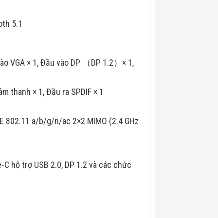
oth 5.1
ào VGA × 1, Đầu vào DP （DP 1.2）× 1,
 thanh × 1, Đầu ra SPDIF × 1
E 802.11 a/b/g/n/ac 2×2 MIMO (2.4 GHz
pe-C hỗ trợ USB 2.0, DP 1.2 và các chức