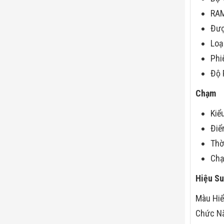
RAM
Đượ
Loạ
Phi
Độ 
Chạm
Kiể
Điể
Thờ
Chạ
Hiệu Su
Màu Hiể
Chức N