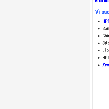
Màn hìn
Vì sa
HPT
Sả
Chí
Có 
Lắp
HPT
Xem