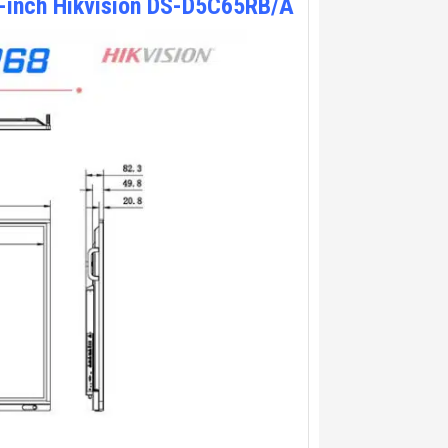
5-inch Hikvision DS-D5C65RB/A