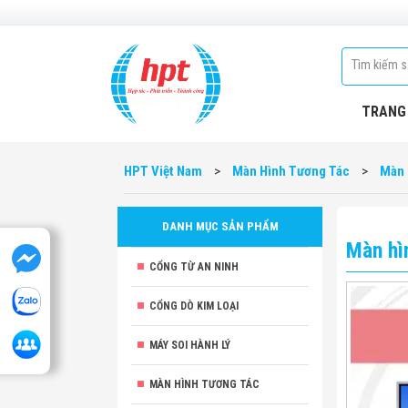
TRANG
HPT Việt Nam
>
Màn Hình Tương Tác
>
Màn 
DANH MỤC SẢN PHẨM
Màn hì
CỔNG TỪ AN NINH
CỔNG DÒ KIM LOẠI
MÁY SOI HÀNH LÝ
MÀN HÌNH TƯƠNG TÁC