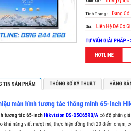
Trung Quốc
Xuất Xứ :
Đang Có
Tình Trạng :
Liên Hệ Để Có Gi
Giá:
TƯ VẤN GIẢI PHÁP 
HOTLINE
THÔNG SỐ KỸ THUẬT
HÃNG SẢ
 TIN SẢN PHẨM
thiệu màn hình tương tác thông minh 65-inch 
h tương tác 65-inch
Hikvision DS-D5C65RB/A
có độ phân giả
 khả năng viết mượt mà, thực hiện đồng thời 20 điểm chạm, có