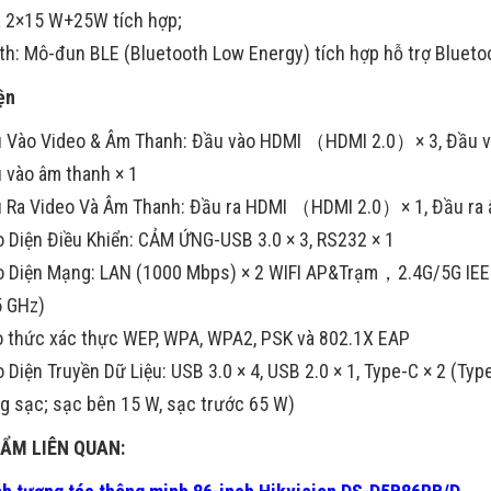
a 2×15 W+25W tích hợp;
th: Mô-đun BLE (Bluetooth Low Energy) tích hợp hỗ trợ Blueto
ện
 Vào Video & Âm Thanh: Đầu vào HDMI （HDMI 2.0）× 3, Đầu v
 vào âm thanh × 1
 Ra Video Và Âm Thanh: Đầu ra HDMI （HDMI 2.0）× 1, Đầu ra âm
o Diện Điều Khiển: CẢM ỨNG-USB 3.0 × 3, RS232 × 1
o Diện Mạng: LAN (1000 Mbps) × 2 WIFI AP&Trạm，2.4G/5G IEE
5 GHz)
o thức xác thực WEP, WPA, WPA2, PSK và 802.1X EAP
o Diện Truyền Dữ Liệu: USB 3.0 × 4, USB 2.0 × 1, Type-C × 2 (Ty
g sạc; sạc bên 15 W, sạc trước 65 W)
ẨM LIÊN QUAN: