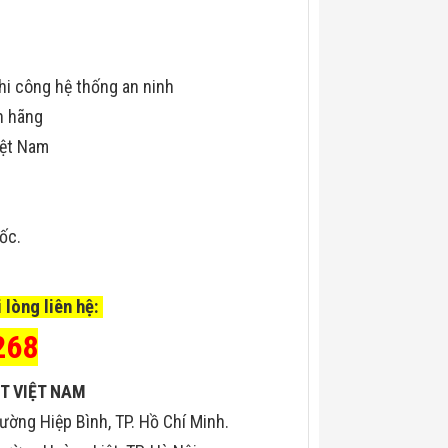
hi công hệ thống an ninh
h hãng
iệt Nam
uốc.
 lòng liên hệ:
268
T VIỆT NAM
ường Hiệp Bình, TP. Hồ Chí Minh.