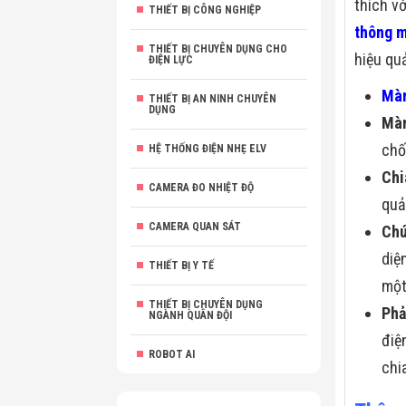
thích v
THIẾT BỊ CÔNG NGHIỆP
thông 
THIẾT BỊ CHUYÊN DỤNG CHO
hiệu qu
ĐIỆN LỰC
Màn
THIẾT BỊ AN NINH CHUYÊN
DỤNG
Màn
chố
HỆ THỐNG ĐIỆN NHẸ ELV
Chi
CAMERA ĐO NHIỆT ĐỘ
quả
CAMERA QUAN SÁT
Chú
diệ
THIẾT BỊ Y TẾ
một
THIẾT BỊ CHUYÊN DỤNG
Phả
NGÀNH QUÂN ĐỘI
điệ
ROBOT AI
chi