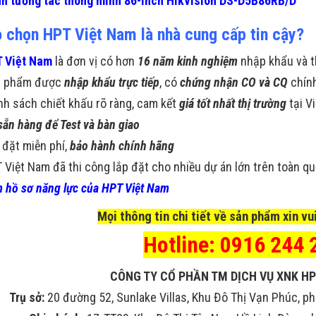
h tương tác thông minh 86-inch Hikvision DS-D5B86RB/D
o chọn HPT Việt Nam là nhà cung cấp tin cậy?
 Việt Nam
là đơn vị có hơn
16 năm kinh nghiệm
nhập khẩu và t
n phẩm được
nhập khẩu trực tiếp
, có
chứng nhận CO và CQ
chín
nh sách chiết khấu rõ ràng, cam kết
giá tốt nhất thị trường
tại V
sẵn hàng để Test và bàn giao
 đặt miễn phí,
bảo hành chính hãng
 Việt Nam đã thi công lắp đặt cho nhiều dự án lớn trên toàn q
 hồ sơ năng lực của HPT Việt Nam
Mọi thông tin chi tiết về sản phẩm xin vui
Hotline: 0916 244 
CÔNG TY CỔ PHẦN TM DỊCH VỤ XNK HP
Trụ sở:
20 đường 52, Sunlake Villas, Khu Đô Thị Vạn Phúc, ph