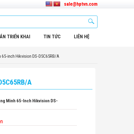
sale@hptvn.com
ÁN TRIỂN KHAI
TIN TỨC
LIÊN HỆ
h 65-inch Hikvision DS-D5C65RB/A
S-D5C65RB/A
ng Minh 65-Inch Hikvision DS-
on