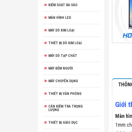
KIỂM SOÁT RA VÀO
MÀN HÌNH LED
MÁY DÒ KIM LOẠI
THIẾT BỊ DÒ KIM LOẠI
MÁY DÒ TẠP CHẤT
MÁY ĐẾM NGƯỜI
MÁY CHUYÊN DỤNG
THÔNG
THIẾT BỊ VĂN PHÒNG
Giới 
CÂN KIỂM TRA TRỌNG
LƯỢNG
Màn hìn
THIẾT BỊ GIÁO DỤC
1mm cho