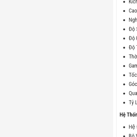
Kíc
Ca
Ngh
Độ 
Độ 
Độ 
Thờ
Gam
Tốc
Góc
Qua
Tỷ 
Hệ Thốn
Hệ
Bộ 