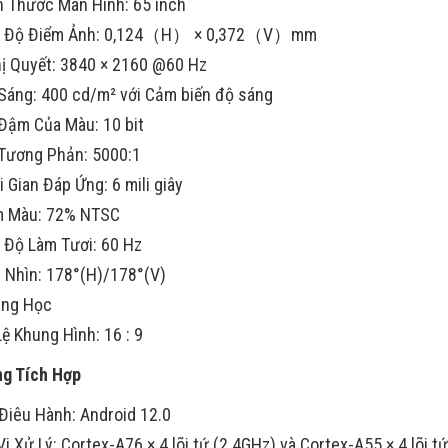
h Thước Màn Hình: 65 inch
o Độ Điểm Ảnh: 0,124（H） × 0,372（V）mm
ị Quyết: 3840 × 2160 @60 Hz
Sáng: 400 cd/m² với Cảm biến độ sáng
Đậm Của Màu: 10 bit
Tương Phản: 5000:1
i Gian Đáp Ứng: 6 mili giây
 Màu: 72% NTSC
 Độ Làm Tươi: 60 Hz
 Nhìn: 178°(H)/178°(V)
ng Học
Lệ Khung Hình: 16 : 9
g Tích Hợp
 Điêu Hành: Android 12.0
Vi Xử Lý: Cortex-A76 × 4 lõi tứ (2.4GHz) và Cortex-A55 × 4 lõi t