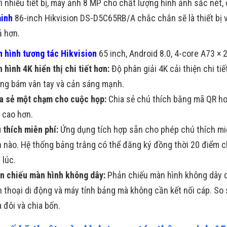
ới nhiều tiết bị, máy ảnh 8 MP cho chất lượng hình ảnh sắc nét,
minh
86-inch Hikvision DS-D5C65RB/A chắc chắn sẽ là thiết bị 
ả hơn.
 hình tương tác Hikvision
65 inch, Android 8.0, 4-core A73 × 2
 hình 4K hiển thị chi tiết hơn:
Độ phân giải 4K cải thiện chi tiế
ng bám vân tay và cản sáng mạnh.
a sẻ một chạm cho cuộc họp:
Chia sẻ chú thích bằng mã QR ho
 cao hơn.
 thích miễn phí:
Ứng dụng tích hợp sẵn cho phép chú thích miễn
n nào. Hệ thống bảng trắng có thể đăng ký đồng thời 20 điểm ch
 lúc.
n chiếu màn hình không dây:
Phản chiếu màn hình không dây qu
n thoại di động và máy tính bảng mà không cần kết nối cáp. So
a đôi và chia bốn.