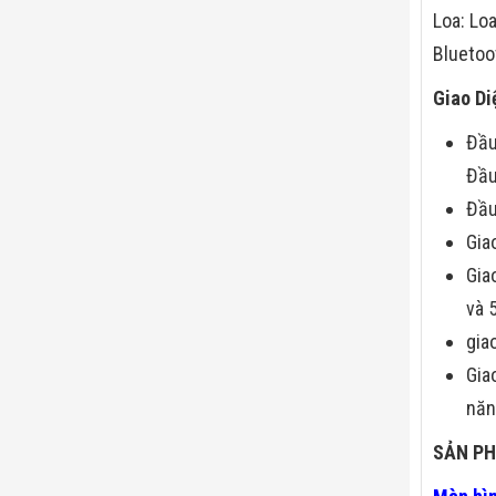
Loa: Lo
Bluetoo
Giao Di
Đầu
Đầu
Đầu
Gia
Gia
và 
gia
Gia
năn
SẢN PH