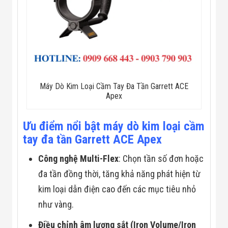
Flycam
Robot Tự Hành
Robot AI
THIẾT BỊ KIỂM
SOÁT RA VÀO
Cổng Dò Kim
Loại
Máy Soi Hành
Lý (X-Ray)
Máy Dò Kim Loại Cầm Tay Đa Tần Garrett ACE
Cổng Phân Làn
Apex
Tự Động
Nhận Diện
Khuôn Mặt
Ưu điểm nổi bật máy dò kim loại cầm
Hệ Thống Điện
tay đa tần Garrett ACE Apex
Nhẹ
Thiết Bị Theo
Công nghệ Multi-Flex
: Chọn tần số đơn hoặc
Ngành
Thiết Bị Ngành
đa tần đồng thời, tăng khả năng phát hiện từ
Thực Phẩm
kim loại dẫn điện cao đến các mục tiêu nhỏ
Thiết Bị Ngành
Thực Phẩm
như vàng.
Matrixcope
Thiết Bị Ngành
Điều chỉnh âm lượng sắt (Iron Volume/Iron