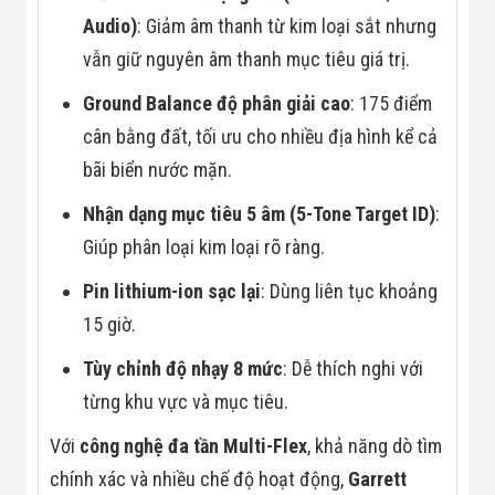
Công Nghiệp
Thiết Bị Ngành
Audio)
: Giảm âm thanh từ kim loại sắt nhưng
Giáo Dục
vẫn giữ nguyên âm thanh mục tiêu giá trị.
Thiết Bị Ngành
Thủy Sản
Ground Balance độ phân giải cao
: 175 điểm
Thiết Bị Ngành
Giày Da, Túi
cân bằng đất, tối ưu cho nhiều địa hình kể cả
Xách
bãi biển nước mặn.
Dự Án Triển
Khai
Nhận dạng mục tiêu 5 âm (5-Tone Target ID)
:
Dự Án Ngành
Thủy Sản
Giúp phân loại kim loại rõ ràng.
Dự Án Ngành
Thực Phẩm
Pin lithium-ion sạc lại
: Dùng liên tục khoảng
Dự Án Ngành
Siêu Thị - Ngân
15 giờ.
Hàng
Dự Án Ngành
Tùy chỉnh độ nhạy 8 mức
: Dễ thích nghi với
Giáo Dục -
từng khu vực và mục tiêu.
Trường Học
Dự Án Ngành
Điện Tử
Với
công nghệ đa tần Multi-Flex
, khả năng dò tìm
Dự Án Ngành
chính xác và nhiều chế độ hoạt động,
Garrett
Công An - Quân