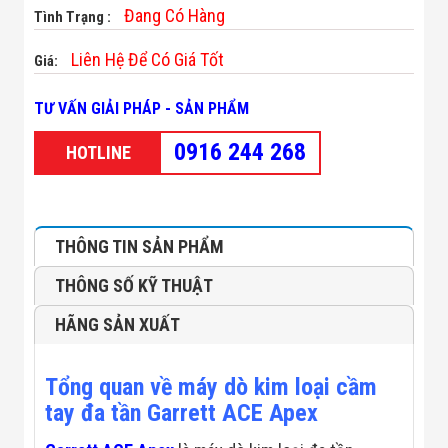
Minh
Đang Có Hàng
Tình Trạng :
Sản Phẩm
THIẾT BỊ AN
Liên Hệ Để Có Giá Tốt
Giá:
NINH
Camera Thông
TƯ VẤN GIẢI PHÁP - SẢN PHẨM
Minh
Cổng Từ Siêu
0916 244 268
Thị
HOTLINE
Máy Đếm
Người
Máy Dò Tìm
Thuốc Nổ
Phòng Chống
THÔNG TIN SẢN PHẨM
Khủng Bố
Camera Đo
THÔNG SỐ KỸ THUẬT
Thân Nhiệt
THIẾT BỊ
HÃNG SẢN XUẤT
CHUYÊN
DỤNG
Máy Dò Tạp
Tổng quan về máy dò kim loại cầm
Chất
tay đa tần Garrett ACE Apex
Màn Hình
Tương Tác