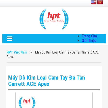
Trang Chủ
Giới Thiệu
Về HPT Việt
Nam
HPT Việt Nam
>
Máy Dò Kim Loại Cầm Tay Đa Tần Garrett ACE
Hội Đồng Quản
Apex
Trị
Chính Sách Quy
Định Chung
Chính Sách Bảo
Máy Dò Kim Loại Cầm Tay Đa Tần
Mật Thông Tin
Chiến Lược
Garrett ACE Apex
Phát Triển
Thông Tin
Chuyển Khoản
Giải Pháp
Giải Pháp Thiết