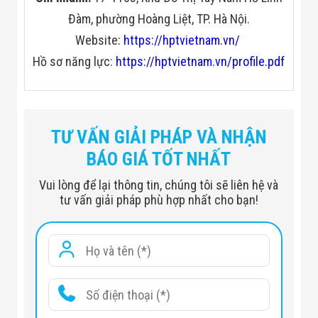
Đàm, phường Hoàng Liệt, TP. Hà Nội.
Website:
https://hptvietnam.vn/
Hồ sơ năng lực:
https://hptvietnam.vn/profile.pdf
Thông số
Chi tiết
6" x 11" DD Multi-Flex Viper –
TƯ VẤN GIẢI PHÁP VÀ NHẬN
Cuộn dò (Search
nhẹ, độ sâu tốt, tách mục tiêu
Coil)
BÁO GIÁ TỐT NHẤT
xuất sắc
Vui lòng để lại thông tin, chúng tôi sẽ liên hệ và
5, 10, 15, 20 kHz hoặc đa tần
tư vấn giải pháp phù hợp nhất cho bạn!
Tần số hoạt động
đồng thời (Multi-Flex, Multi-
Salt)
6 chế độ + Pinpoint: Zero,
Chế độ dò
Coins, US Coins, Jewelry,
Relics, Custom
Cân bằng đất
175 mức phân giải, phù hợp cả