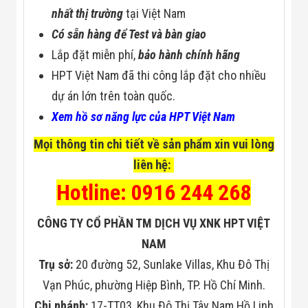
nhất thị trường
tại Việt Nam
Có sẵn hàng để Test và bàn giao
Lắp đặt miễn phí,
bảo hành chính hãng
HPT Việt Nam đã thi công lắp đặt cho nhiều
dự án lớn trên toàn quốc.
Xem hồ sơ năng lực của HPT Việt Nam
Mọi thông tin chi tiết về sản phẩm xin vui lòng
liên hệ:
Hotline: 0916 244 268
CÔNG TY CỔ PHẦN TM DỊCH VỤ XNK HPT VIỆT
NAM
Trụ sở:
20 đường 52, Sunlake Villas, Khu Đô Thị
Vạn Phúc, phường Hiệp Bình, TP. Hồ Chí Minh.
Chi nhánh:
17-TT03, Khu Đô Thị Tây Nam Hồ Linh