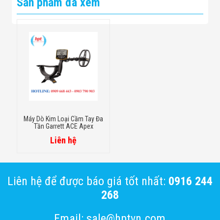
Sản phẩm đã xem
Máy Dò Kim Loại Cầm Tay Đa
Tần Garrett ACE Apex
Liên hệ
Liên hệ để được báo giá tốt nhất:
0916 244
268
Email: sale@hptvn.com