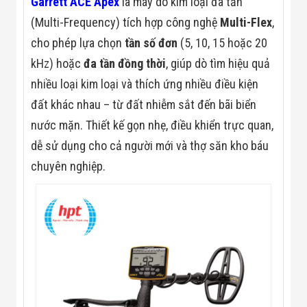
Garrett ACE Apex
là máy dò kim loại đa tần
Màn Hình LED
Thiết Bị Chống
(Multi-Frequency) tích hợp công nghệ
Multi-Flex
,
Ghi Âm
cho phép lựa chọn
tần số đơn
(5, 10, 15 hoặc 20
Máy X-Ray
Thực Phẩm
kHz) hoặc
đa tần đồng thời
, giúp dò tìm hiệu quả
Máy Dò Kim
Loại Công
nhiều loại kim loại và thích ứng nhiều điều kiện
Nghiệp
đất khác nhau – từ đất nhiễm sắt đến bãi biển
Thiết Bị Công
Nghệ Cao
nước mặn. Thiết kế gọn nhẹ, điều khiển trực quan,
Ống Nhòm
dễ sử dụng cho cả người mới và thợ săn kho báu
Chuyên Dụng
Đo Lực - Sức
chuyên nghiệp.
Căng - Sức
Nén
Máy Kiểm Tra
Khuyết Tật
Máy Kiểm Tra
Vết Nứt Sản
Phẩm
Máy Kiểm Tra
Bo Mạch Điện
Tử
Súng Bắn