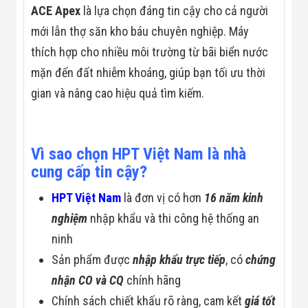
Đội
ACE Apex
là lựa chọn đáng tin cậy cho cả người
Dự Án Khối Nhà
mới lẫn thợ săn kho báu chuyên nghiệp. Máy
Máy
Dự Án Kho
thích hợp cho nhiều môi trường từ bãi biển nước
Xưởng -
mặn đến đất nhiễm khoáng, giúp bạn tối ưu thời
Logistics
Tin Tức
gian và nâng cao hiệu quả tìm kiếm.
Tin Công Nghệ
Tin Khuyến Mãi
Tin Tuyển Dụng
Liên Hệ
Vì sao chọn HPT Việt Nam là nhà
cung cấp tin cậy?
HPT Việt Nam
là đơn vị có hơn
16 năm kinh
nghiệm
nhập khẩu và thi công hệ thống an
ninh
Sản phẩm được
nhập khẩu trực tiếp
, có
chứng
nhận CO và CQ
chính hãng
Chính sách chiết khấu rõ ràng, cam kết
giá tốt