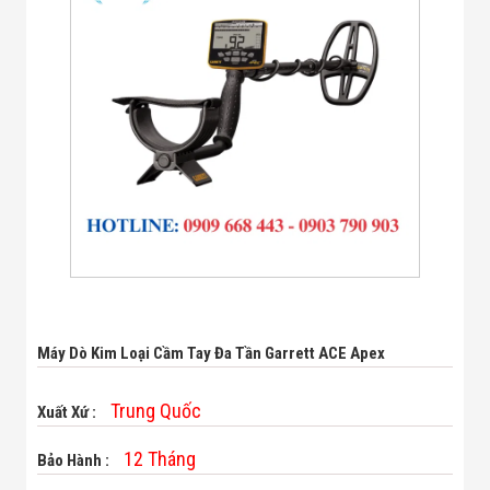
Bị Ngành Thủy
Sản - Đông
Lạnh
Giải Pháp Thiết
Bị Ngành Thực
Phẩm Đóng Gói
Giải Pháp Thiết
Bị Ngành May
Mặc - Giày Da
Giải Pháp Thiết
Bị Ngành Linh
Kiện Điện Tử
Giải Pháp Thiết
Bị Ngành Giáo
Dục
Giải Pháp Thiết
Bị Ngành Bán
Máy Dò Kim Loại Cầm Tay Đa Tần Garrett ACE Apex
Lẻ - Retail
Giải Pháp
Chuyên Dụng
Trung Quốc
Xuất Xứ :
Ngành Công An
- Quân Đội
12 Tháng
Bảo Hành :
Giải Pháp Bãi
Giữ Xe Thông