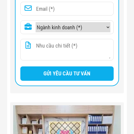
(Ground Balance)
đất nhiễm sắt và bãi biển mặn
Hệ thống Hybrid Audio (Binary +
Âm thanh
Proportional)
Độ phân giải loại bỏ
(Notch
20 pixel (8 pixel dành cho sắt)
Discrimination)
5 tông (5-Tone Audible Target
Âm thanh mục tiêu
ID)
Tùy chọn Garrett MS-3 Z-Lynk
Tai nghe không dây
(tốc độ nhanh gấp 6 lần
Bluetooth)
Pin lithium-ion sạc lại, thời
Nguồn pin
lượng ~15 giờ