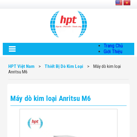
Trang Chủ
Giới Thiệu
Về HPT Việt
Nam
HPT Việt Nam
>
Thiết Bị Dò Kim Loại
>
Máy dò kim loại
Hội Đồng Quản
Anritsu M6
Trị
Chính Sách Quy
Định Chung
Chính Sách Bảo
Máy dò kim loại Anritsu M6
Mật Thông Tin
Chiến Lược
Phát Triển
Thông Tin
Chuyển Khoản
Giải Pháp
Giải Pháp Thiết