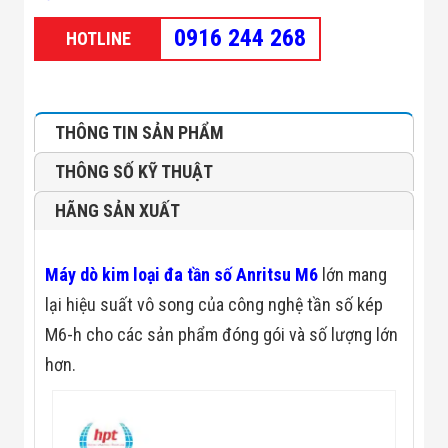
Minh
Sản Phẩm
0916 244 268
HOTLINE
THIẾT BỊ AN
NINH
Camera Thông
Minh
Cổng Từ Siêu
THÔNG TIN SẢN PHẨM
Thị
Máy Đếm
THÔNG SỐ KỸ THUẬT
Người
Máy Dò Tìm
HÃNG SẢN XUẤT
Thuốc Nổ
Phòng Chống
Khủng Bố
Máy dò kim loại đa tần số Anritsu M6
lớn mang
Camera Đo
Thân Nhiệt
lại hiệu suất vô song của công nghệ tần số kép
THIẾT BỊ
M6-h cho các sản phẩm đóng gói và số lượng lớn
CHUYÊN
DỤNG
hơn.
Máy Dò Tạp
Chất
Màn Hình
Tương Tác