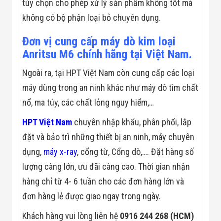
tùy chọn cho phép xử lý sản phẩm không tốt mà
Đội
Dự Án Khối Nhà
không có bộ phận loại bỏ chuyên dụng.
Máy
Dự Án Kho
Đơn vị cung cấp máy dò kim loại
Xưởng -
Anritsu M6 chính hãng tại Việt Nam.
Logistics
Tin Tức
Tin Công Nghệ
Ngoài ra, tại HPT Việt Nam còn cung cấp các loại
Tin Khuyến Mãi
máy dùng trong an ninh khác như máy dò tìm chất
Tin Tuyển Dụng
Liên Hệ
nổ, ma túy, các chất lỏng nguy hiểm,…
HPT Việt Nam
chuyên nhập khẩu, phân phối, lắp
đặt và bảo trì những thiết bị an ninh, máy chuyên
dụng,
máy x-ray
, cổng từ, Cổng dò,…. Đặt hàng số
lượng càng lớn, ưu đãi càng cao. Thời gian nhận
hàng chỉ từ 4- 6 tuần cho các đơn hàng lớn và
đơn hàng lẻ được giao ngay trong ngày.
Khách hàng vui lòng liên hệ
0916 244 268 (HCM)