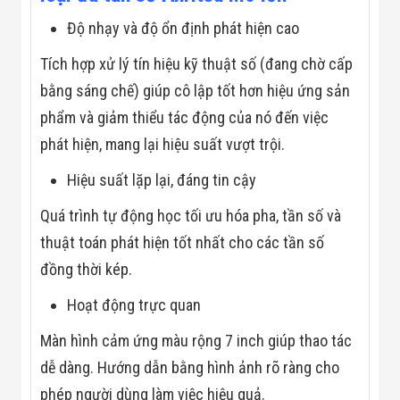
Flycam
Độ nhạy và độ ổn định phát hiện cao
Robot Tự Hành
Robot AI
THIẾT BỊ KIỂM
Tích hợp xử lý tín hiệu kỹ thuật số (đang chờ cấp
SOÁT RA VÀO
bằng sáng chế) giúp cô lập tốt hơn hiệu ứng sản
Cổng Dò Kim
Loại
phẩm và giảm thiểu tác động của nó đến việc
Máy Soi Hành
phát hiện, mang lại hiệu suất vượt trội.
Lý (X-Ray)
Cổng Phân Làn
Hiệu suất lặp lại, đáng tin cậy
Tự Động
Nhận Diện
Khuôn Mặt
Quá trình tự động học tối ưu hóa pha, tần số và
Hệ Thống Điện
thuật toán phát hiện tốt nhất cho các tần số
Nhẹ
Thiết Bị Theo
đồng thời kép.
Ngành
Thiết Bị Ngành
Hoạt động trực quan
Thực Phẩm
Thiết Bị Ngành
Màn hình cảm ứng màu rộng 7 inch giúp thao tác
Thực Phẩm
dễ dàng. Hướng dẫn bằng hình ảnh rõ ràng cho
Matrixcope
Thiết Bị Ngành
phép người dùng làm việc hiệu quả.