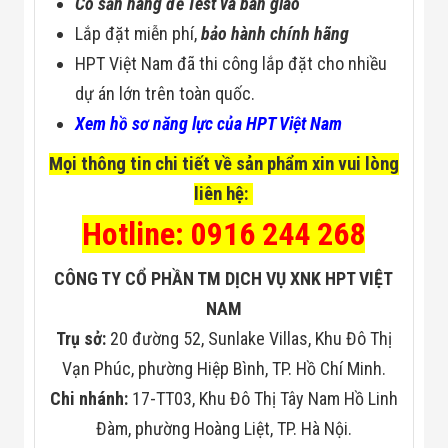
Có sẵn hàng để Test và bàn giao
Lắp đặt miễn phí,
bảo hành chính hãng
HPT Việt Nam đã thi công lắp đặt cho nhiều
dự án lớn trên toàn quốc.
Xem hồ sơ năng lực của HPT Việt Nam
Mọi thông tin chi tiết về sản phẩm xin vui lòng
liên hệ:
Hotline: 0916 244 268
CÔNG TY CỔ PHẦN TM DỊCH VỤ XNK HPT VIỆT
NAM
Trụ sở:
20 đường 52, Sunlake Villas, Khu Đô Thị
Vạn Phúc, phường Hiệp Bình, TP. Hồ Chí Minh.
Chi nhánh:
17-TT03, Khu Đô Thị Tây Nam Hồ Linh
Đàm, phường Hoàng Liệt, TP. Hà Nội.