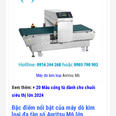
Màn Hình LED
Thiết Bị Chống
Ghi Âm
Máy X-Ray
Thực Phẩm
Máy Dò Kim
Loại Công
Nghiệp
Thiết Bị Công
Nghệ Cao
Ống Nhòm
Chuyên Dụng
Đo Lực - Sức
Căng - Sức
Nén
Máy Kiểm Tra
Máy dò kim loại
Anritsu M6
Khuyết Tật
Máy Kiểm Tra
Xem thêm:
+ 20 Mẫu cổng từ dành cho chuỗi
Vết Nứt Sản
Phẩm
siêu thị lớn 2024
Máy Kiểm Tra
Bo Mạch Điện
Đặc điểm nổi bật của máy dò kim
Tử
loại đa tần số Anritsu M6 lớn
Súng Bắn