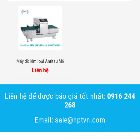
Máy dò kim loại Anritsu M6
Liên hệ
Liên hệ để được báo giá tốt nhất:
0916 244
268
Email: sale@hptvn.com