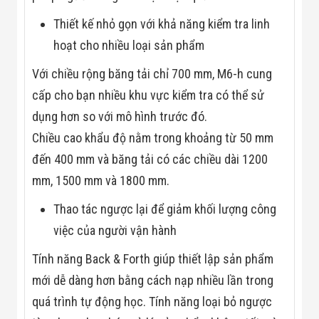
Công Nghiệp
Thiết Bị Ngành
Thiết kế nhỏ gọn với khả năng kiểm tra linh
Giáo Dục
Thiết Bị Ngành
hoạt cho nhiều loại sản phẩm
Thủy Sản
Thiết Bị Ngành
Với chiều rộng băng tải chỉ 700 mm, M6-h cung
Giày Da, Túi
cấp cho bạn nhiều khu vực kiểm tra có thể sử
Xách
Dự Án Triển
dụng hơn so với mô hình trước đó.
Khai
Chiều cao khẩu độ nằm trong khoảng từ 50 mm
Dự Án Ngành
Thủy Sản
đến 400 mm và băng tải có các chiều dài 1200
Dự Án Ngành
Thực Phẩm
mm, 1500 mm và 1800 mm.
Dự Án Ngành
Siêu Thị - Ngân
Thao tác ngược lại để giảm khối lượng công
Hàng
việc của người vận hành
Dự Án Ngành
Giáo Dục -
Tính năng Back & Forth giúp thiết lập sản phẩm
Trường Học
Dự Án Ngành
mới dễ dàng hơn bằng cách nạp nhiều lần trong
Điện Tử
Dự Án Ngành
quá trình tự động học. Tính năng loại bỏ ngược
Công An - Quân