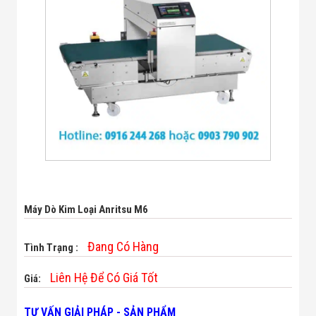
Bị Ngành Thủy
Sản - Đông
Lạnh
Giải Pháp Thiết
Bị Ngành Thực
Phẩm Đóng Gói
Giải Pháp Thiết
Bị Ngành May
Mặc - Giày Da
Giải Pháp Thiết
Bị Ngành Linh
Kiện Điện Tử
Giải Pháp Thiết
Bị Ngành Giáo
Dục
Giải Pháp Thiết
Máy Dò Kim Loại Anritsu M6
Bị Ngành Bán
Lẻ - Retail
Giải Pháp
Đang Có Hàng
Tình Trạng :
Chuyên Dụng
Ngành Công An
Liên Hệ Để Có Giá Tốt
Giá:
- Quân Đội
Giải Pháp Bãi
TƯ VẤN GIẢI PHÁP - SẢN PHẨM
Giữ Xe Thông