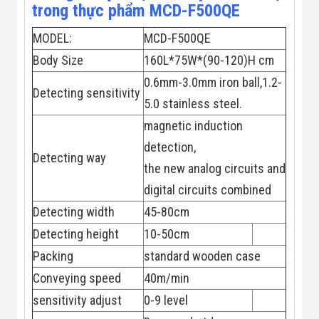
Màn Hình LED
trong thực phẩm MCD-F500QE
Thiết Bị Chống
Ghi Âm
MODEL:
MCD-F500QE
Máy X-Ray
Thực Phẩm
Body Size
160L*75W*(90-120)H cm
Máy Dò Kim
0.6mm-3.0mm iron ball,1.2-
Loại Công
Detecting sensitivity
Nghiệp
5.0 stainless steel.
Thiết Bị Công
magnetic induction
Nghệ Cao
Ống Nhòm
detection,
Chuyên Dụng
Detecting way
Đo Lực - Sức
the new analog circuits and
Căng - Sức
digital circuits combined
Nén
Máy Kiểm Tra
Detecting width
45-80cm
Khuyết Tật
Detecting height
10-50cm
Máy Kiểm Tra
Vết Nứt Sản
Packing
standard wooden case
Phẩm
Máy Kiểm Tra
Conveying speed
40m/min
Bo Mạch Điện
sensitivity adjust
0-9 level
Tử
Súng Bắn