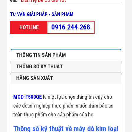
Giá:
Minh
Sản Phẩm
TƯ VẤN GIẢI PHÁP - SẢN PHẨM
THIẾT BỊ AN
NINH
0916 244 268
HOTLINE
Camera Thông
Minh
Cổng Từ Siêu
Thị
Máy Đếm
THÔNG TIN SẢN PHẨM
Người
Máy Dò Tìm
THÔNG SỐ KỸ THUẬT
Thuốc Nổ
Phòng Chống
Khủng Bố
HÃNG SẢN XUẤT
Camera Đo
Thân Nhiệt
THIẾT BỊ
MCD-F500QE
là một lựa chọn đáng tin cậy cho
CHUYÊN
các doanh nghiệp thực phẩm muốn đảm bảo an
DỤNG
Máy Dò Tạp
toàn thực phẩm cho sản phẩm của họ.
Chất
Màn Hình
Thông số kỹ thuật về máy dò kim loại
Tương Tác