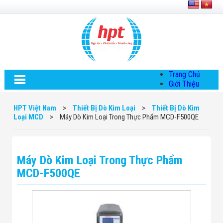
Trang Chủ
Giới Thiệu
Về HPT Việt
Nam
HPT Việt Nam
>
Thiết Bị Dò Kim Loại
>
Thiết Bị Dò Kim
Hội Đồng Quản
Loại MCD
>
Máy Dò Kim Loại Trong Thực Phẩm MCD-F500QE
Trị
Chính Sách Quy
Định Chung
Chính Sách Bảo
Máy Dò Kim Loại Trong Thực Phẩm
Mật Thông Tin
Chiến Lược
MCD-F500QE
Phát Triển
Thông Tin
Chuyển Khoản
Giải Pháp
Giải Pháp Thiết