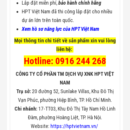
Công Nghiệp
Lắp đặt miễn phí,
bảo hành chính hãng
Thiết Bị Ngành
HPT Việt Nam đã thi công lắp đặt cho nhiều
Giáo Dục
Thiết Bị Ngành
dự án lớn trên toàn quốc.
Thủy Sản
Thiết Bị Ngành
Xem hồ sơ năng lực của HPT Việt Nam
Giày Da, Túi
Xách
Mọi thông tin chi tiết về sản phẩm xin vui lòng
Dự Án Triển
liên hệ:
Khai
Dự Án Ngành
Hotline: 0916 244 268
Thủy Sản
Dự Án Ngành
Thực Phẩm
CÔNG TY CỔ PHẦN TM DỊCH VỤ XNK HPT VIỆT
Dự Án Ngành
NAM
Siêu Thị - Ngân
Hàng
Trụ sở:
20 đường 52, Sunlake Villas, Khu Đô Thị
Dự Án Ngành
Vạn Phúc, phường Hiệp Bình, TP. Hồ Chí Minh.
Giáo Dục -
Trường Học
Chi nhánh:
17-TT03, Khu Đô Thị Tây Nam Hồ Linh
Dự Án Ngành
Điện Tử
Đàm, phường Hoàng Liệt, TP. Hà Nội.
Dự Án Ngành
Website:
https://hptvietnam.vn/
Công An - Quân