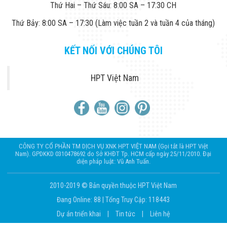
Thứ Hai – Thứ Sáu: 8:00 SA – 17:30 CH
Thứ Bảy: 8:00 SA – 17:30 (Làm việc tuần 2 và tuần 4 của tháng)
KẾT NỐI VỚI CHÚNG TÔI
HPT Việt Nam
CÔNG TY CỔ PHẦN TM DỊCH VỤ XNK HPT VIỆT NAM (Gọi tắt là HPT Việt
Nam). GPDKKD 0310478692 do Sở KHĐT Tp. HCM cấp ngày 25/11/2010. Đại
diện pháp luật: Vũ Anh Tuấn.
2010-2019 © Bản quyền thuộc HPT Việt Nam
Đang Online: 88
|
Tổng Truy Cập: 118443
Dự án triển khai
|
Tin tức
|
Liên hệ