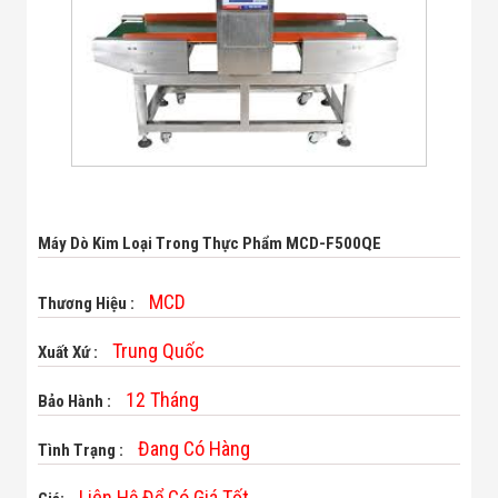
Bị Ngành Thủy
Sản - Đông
Lạnh
Giải Pháp Thiết
Bị Ngành Thực
Phẩm Đóng Gói
Giải Pháp Thiết
Bị Ngành May
Mặc - Giày Da
Giải Pháp Thiết
Bị Ngành Linh
Kiện Điện Tử
Máy Dò Kim Loại Trong Thực Phẩm MCD-F500QE
Giải Pháp Thiết
Bị Ngành Giáo
MCD
Dục
Thương Hiệu :
Giải Pháp Thiết
Bị Ngành Bán
Trung Quốc
Xuất Xứ :
Lẻ - Retail
Giải Pháp
12 Tháng
Bảo Hành :
Chuyên Dụng
Ngành Công An
Đang Có Hàng
- Quân Đội
Tình Trạng :
Giải Pháp Bãi
Giữ Xe Thông
Liên Hệ Để Có Giá Tốt