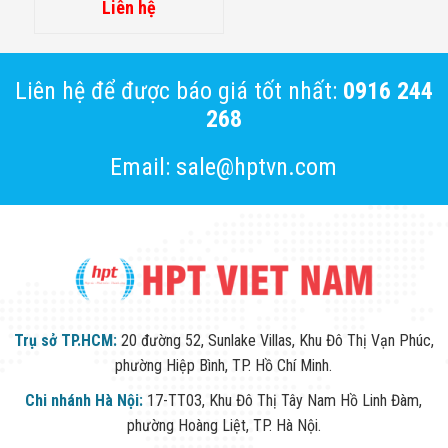
Liên hệ
Liên hệ để được báo giá tốt nhất:
0916 244
268
Email: sale@hptvn.com
Trụ sở TP.HCM:
20 đường 52, Sunlake Villas, Khu Đô Thị Vạn Phúc,
phường Hiệp Bình, TP. Hồ Chí Minh.
Chi nhánh Hà Nội:
17-TT03, Khu Đô Thị Tây Nam Hồ Linh Đàm,
phường Hoàng Liệt, TP. Hà Nội.