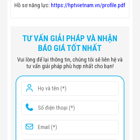
Đội
Hồ sơ năng lực:
https://hptvietnam.vn/profile.pdf
Dự Án Khối Nhà
Máy
Dự Án Kho
Xưởng -
Logistics
TƯ VẤN GIẢI PHÁP VÀ NHẬN
Tin Tức
Tin Công Nghệ
BÁO GIÁ TỐT NHẤT
Tin Khuyến Mãi
Tin Tuyển Dụng
Vui lòng để lại thông tin, chúng tôi sẽ liên hệ và
Liên Hệ
tư vấn giải pháp phù hợp nhất cho bạn!