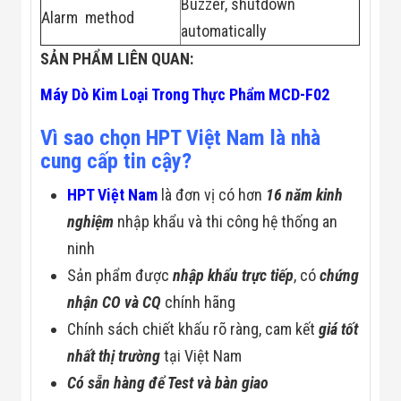
Buzzer, shutdown
Flycam
Alarm method
Robot Tự Hành
automatically
Robot AI
SẢN PHẨM LIÊN QUAN:
THIẾT BỊ KIỂM
SOÁT RA VÀO
Máy Dò Kim Loại Trong Thực Phẩm MCD-F02
Cổng Dò Kim
Loại
Máy Soi Hành
Vì sao chọn HPT Việt Nam là nhà
Lý (X-Ray)
cung cấp tin cậy?
Cổng Phân Làn
Tự Động
HPT Việt Nam
là đơn vị có hơn
16 năm kinh
Nhận Diện
Khuôn Mặt
nghiệm
nhập khẩu và thi công hệ thống an
Hệ Thống Điện
ninh
Nhẹ
Thiết Bị Theo
Sản phẩm được
nhập khẩu trực tiếp
, có
chứng
Ngành
Thiết Bị Ngành
nhận CO và CQ
chính hãng
Thực Phẩm
Chính sách chiết khấu rõ ràng, cam kết
giá tốt
Thiết Bị Ngành
Thực Phẩm
nhất thị trường
tại Việt Nam
Matrixcope
Có sẵn hàng để Test và bàn giao
Thiết Bị Ngành