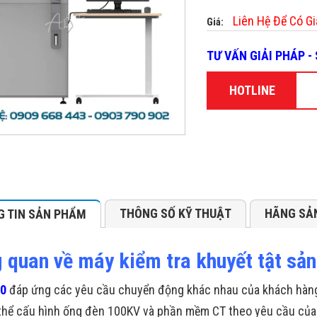
Liên Hệ Để Có Gi
Giá:
TƯ VẤN GIẢI PHÁP 
HOTLINE
THÔNG SỐ KỸ THUẬT
HÃNG SẢ
 TIN SẢN PHẨM
 quan về máy kiểm tra khuyết tật sả
00
đáp ứng các yêu cầu chuyển động khác nhau của khách hàng 
thể cấu hình ống đèn 100KV và phần mềm CT theo yêu cầu của 