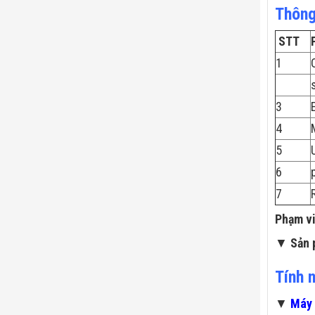
Thông
STT
1
3
4
5
6
7
Phạm vi
▼
Sản 
Tính 
▼
Máy 