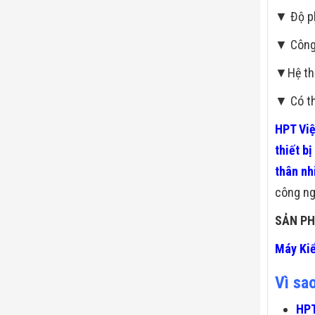
▼ Độ ph
▼ Công 
▼Hệ thố
▼ Có th
HPT Vi
thiết bị
thân nh
công ngh
SẢN PH
Máy Kiể
Vì sa
HPT