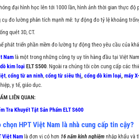
óng đại hình học lên tới 1000 lần, hình ảnh thời gian thực độ p
cụ đo lường phân tích mạnh mẽ: tự động đo tỷ lệ khoảng trốn
ng quét 3D, CT.
ể phát triển phần mềm đo lường tự động theo yêu cầu của khá
ệt Nam
là một trong những công ty uy tín hàng đầu tại Việt Na
 dò kim loại
ELT S500
. Ngoài ra chúng tôi còn cung cấp các thi
iệt
,
cổng từ an ninh
,
cổng từ siêu thị
,
cổng dò kim loại
,
máy X-
iệp, y tế, giáo dục.
ẨM LIÊN QUAN:
m Tra Khuyết Tật Sản Phẩm ELT S600
o chọn HPT Việt Nam là nhà cung cấp tin cậy?
 Việt Nam
là đơn vị có hơn
16 năm kinh nghiệm
nhập khẩu và t