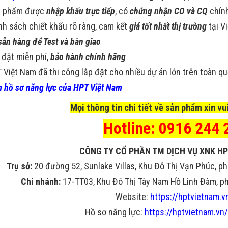
n phẩm được
nhập khẩu trực tiếp
, có
chứng nhận CO và CQ
chín
nh sách chiết khấu rõ ràng, cam kết
giá tốt nhất thị trường
tại V
sẵn hàng để Test và bàn giao
 đặt miễn phí,
bảo hành chính hãng
 Việt Nam đã thi công lắp đặt cho nhiều dự án lớn trên toàn q
 hồ sơ năng lực của HPT Việt Nam
Mọi thông tin chi tiết về sản phẩm xin vui
Hotline: 0916 244 
CÔNG TY CỔ PHẦN TM DỊCH VỤ XNK HP
Trụ sở:
20 đường 52, Sunlake Villas, Khu Đô Thị Vạn Phúc, ph
Chi nhánh:
17-TT03, Khu Đô Thị Tây Nam Hồ Linh Đàm, phư
Website:
https://hptvietnam.v
Hồ sơ năng lực:
https://hptvietnam.vn/