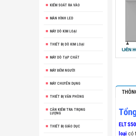
KIỂM SOÁT RA VÀO
MÀN HÌNH LED
MÁY DÒ KIM LOẠI
THIẾT BỊ DÒ KIM LOẠI
MÁY DÒ TẠP CHẤT
MÁY ĐẾM NGƯỜI
MÁY CHUYÊN DỤNG
THÔNG
THIẾT BỊ VĂN PHÒNG
Tổng
CÂN KIỂM TRA TRỌNG
LƯỢNG
ELT S5
THIẾT BỊ GIÁO DỤC
loại
có 