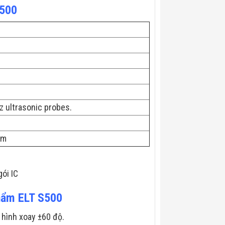
S500
 ultrasonic probes.
mm
ói IC
phẩm ELT S500
hình xoay ±60 độ.