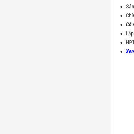
Sả
Chí
Có 
Lắp
HPT
Xem