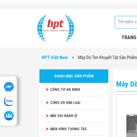
TRANG
HPT Việt Nam
>
Máy Dò Tìm Khuyết Tật Sản Phẩm
DANH MỤC SẢN PHẨM
Máy Dò
CỔNG TỪ AN NINH
CỔNG DÒ KIM LOẠI
MÁY SOI HÀNH LÝ
MÀN HÌNH TƯƠNG TÁC