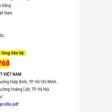
h hãng
iệt Nam
uốc.
 lòng liên hệ:
268
T VIỆT NAM
ường Hiệp Bình, TP. Hồ Chí Minh.
ờng Hoàng Liệt, TP. Hà Nội.
n/
profile.pdf