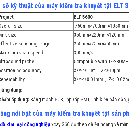
 số kỹ thuật của máy kiểm tra khuyết tật ELT 
Project
ELT S600
Overall size
750mm×700mm×1350mm
sink size
350mm×220mm×120mm
Effective scanning range
260mm×25mm×50mm
Maximum scan speed
300mm/s
Ultrasound probe
Compatible with 1~230MHz
positioning accuracy
X/Y≤±1μm，Z≤±10μm
Repeatability
X/Y≤±0.01mm，Z≤±0.02
 ứng dụng:
phẩm áp dụng:
Bảng mạch PCB, lắp ráp SMT, linh kiện bán dẫn, g
năng nổi bật của máy kiểm tra khuyết tật sản 
dò kim loại công nghiệp
xoay 360 độ theo chiều ngang và màn 