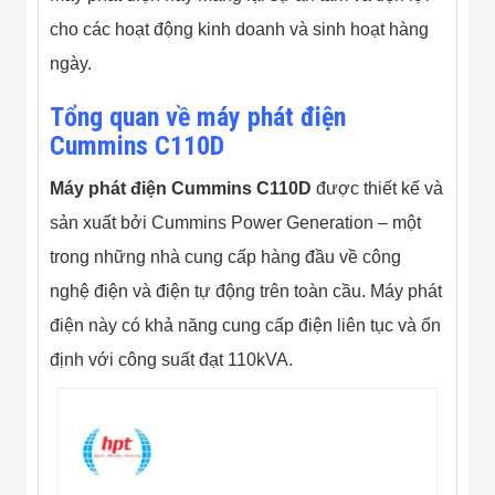
Màn Hình LED
Thiết Bị Chống
cho các hoạt động kinh doanh và sinh hoạt hàng
Ghi Âm
ngày.
Máy X-Ray
Thực Phẩm
Máy Dò Kim
Tổng quan về máy phát điện
Loại Công
Cummins C110D
Nghiệp
Thiết Bị Công
Máy phát điện Cummins C110D
được thiết kế và
Nghệ Cao
Ống Nhòm
sản xuất bởi Cummins Power Generation – một
Chuyên Dụng
Đo Lực - Sức
trong những nhà cung cấp hàng đầu về công
Căng - Sức
nghệ điện và điện tự động trên toàn cầu. Máy phát
Nén
Máy Kiểm Tra
điện này có khả năng cung cấp điện liên tục và ổn
Khuyết Tật
định với công suất đạt 110kVA.
Máy Kiểm Tra
Vết Nứt Sản
Phẩm
Máy Kiểm Tra
Bo Mạch Điện
Tử
Súng Bắn