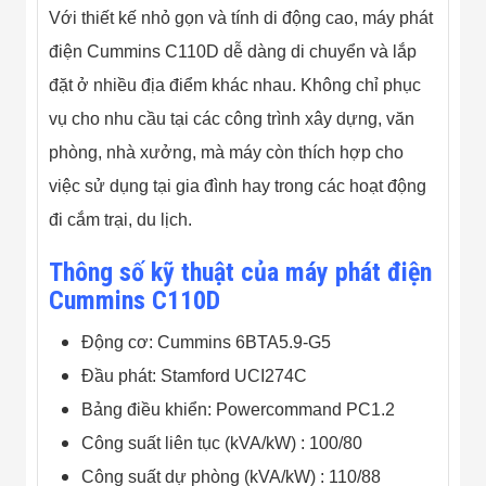
Công Nghiệp
Với thiết kế nhỏ gọn và tính di động cao, máy phát
Thiết Bị Ngành
Giáo Dục
điện Cummins C110D dễ dàng di chuyển và lắp
Thiết Bị Ngành
Thủy Sản
đặt ở nhiều địa điểm khác nhau. Không chỉ phục
Thiết Bị Ngành
vụ cho nhu cầu tại các công trình xây dựng, văn
Giày Da, Túi
Xách
phòng, nhà xưởng, mà máy còn thích hợp cho
Dự Án Triển
việc sử dụng tại gia đình hay trong các hoạt động
Khai
Dự Án Ngành
đi cắm trại, du lịch.
Thủy Sản
Dự Án Ngành
Thông số kỹ thuật của máy phát điện
Thực Phẩm
Dự Án Ngành
Cummins C110D
Siêu Thị - Ngân
Hàng
Động cơ: Cummins 6BTA5.9-G5
Dự Án Ngành
Giáo Dục -
Đầu phát: Stamford UCI274C
Trường Học
Bảng điều khiển: Powercommand PC1.2
Dự Án Ngành
Điện Tử
Công suất liên tục (kVA/kW) : 100/80
Dự Án Ngành
Công An - Quân
Công suất dự phòng (kVA/kW) : 110/88