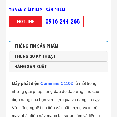
Minh
Sản Phẩm
TƯ VẤN GIẢI PHÁP - SẢN PHẨM
THIẾT BỊ AN
NINH
0916 244 268
HOTLINE
Camera Thông
Minh
Cổng Từ Siêu
Thị
Máy Đếm
THÔNG TIN SẢN PHẨM
Người
Máy Dò Tìm
THÔNG SỐ KỸ THUẬT
Thuốc Nổ
Phòng Chống
HÃNG SẢN XUẤT
Khủng Bố
Camera Đo
Thân Nhiệt
THIẾT BỊ
Máy phát điện
Cummins C110D
là một trong
CHUYÊN
những giải pháp hàng đầu để đáp ứng nhu cầu
DỤNG
Máy Dò Tạp
điện năng của bạn với hiệu quả và đáng tin cậy.
Chất
Với công nghệ tiên tiến và chất lượng vượt trội,
Màn Hình
Tương Tác
máy phát điện này mang lại sự an tâm và tiện lợi