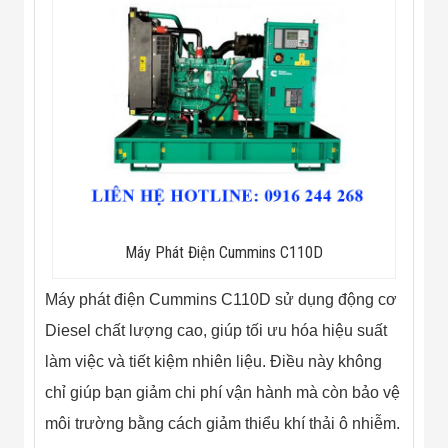
Flycam
Robot Tự Hành
Robot AI
THIẾT BỊ KIỂM
SOÁT RA VÀO
Cổng Dò Kim
Loại
Máy Soi Hành
Lý (X-Ray)
Cổng Phân Làn
Tự Động
Nhận Diện
Khuôn Mặt
Máy Phát Điện Cummins C110D
Hệ Thống Điện
Nhẹ
Thiết Bị Theo
Máy phát điện Cummins C110D sử dụng động cơ
Ngành
Diesel chất lượng cao, giúp tối ưu hóa hiệu suất
Thiết Bị Ngành
Thực Phẩm
làm việc và tiết kiệm nhiên liệu. Điều này không
Thiết Bị Ngành
Thực Phẩm
chỉ giúp bạn giảm chi phí vận hành mà còn bảo vệ
Matrixcope
môi trường bằng cách giảm thiểu khí thải ô nhiễm.
Thiết Bị Ngành