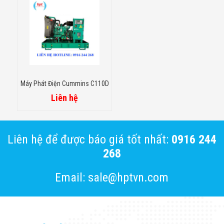
Máy Phát Điện Cummins C110D
Liên hệ
Liên hệ để được báo giá tốt nhất:
0916 244
268
Email: sale@hptvn.com