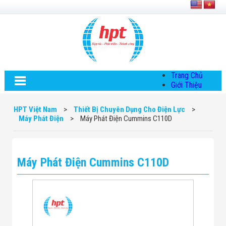
Trang Chủ
Giới Thiệu
Về HPT Việt
Nam
HPT Việt Nam
>
Thiết Bị Chuyên Dụng Cho Điện Lực
>
Hội Đồng Quản
Máy Phát Điện
>
Máy Phát Điện Cummins C110D
Trị
Chính Sách Quy
Định Chung
Chính Sách Bảo
Máy Phát Điện Cummins C110D
Mật Thông Tin
Chiến Lược
Phát Triển
Thông Tin
Chuyển Khoản
Giải Pháp
Giải Pháp Thiết