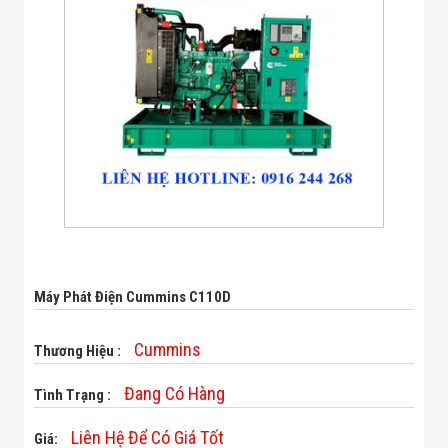
Bị Ngành Thủy
Sản - Đông
Lạnh
Giải Pháp Thiết
Bị Ngành Thực
Phẩm Đóng Gói
Giải Pháp Thiết
Bị Ngành May
Mặc - Giày Da
Giải Pháp Thiết
Bị Ngành Linh
Kiện Điện Tử
Giải Pháp Thiết
Bị Ngành Giáo
Dục
Giải Pháp Thiết
Máy Phát Điện Cummins C110D
Bị Ngành Bán
Lẻ - Retail
Giải Pháp
Cummins
Thương Hiệu :
Chuyên Dụng
Ngành Công An
Đang Có Hàng
Tình Trạng :
- Quân Đội
Giải Pháp Bãi
Liên Hệ Để Có Giá Tốt
Giá:
Giữ Xe Thông