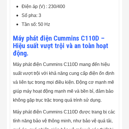
Đội
Điện áp (V) : 230/400
Dự Án Khối Nhà
Máy
Số pha: 3
Dự Án Kho
Tần số: 50 Hz
Xưởng -
Logistics
Tin Tức
Máy phát điện Cummins C110D –
Tin Công Nghệ
Hiệu suất vượt trội và an toàn hoạt
Tin Khuyến Mãi
động.
Tin Tuyển Dụng
Liên Hệ
Máy phát điện Cummins C110D mang đến hiệu
suất vượt trội với khả năng cung cấp điện ổn định
và liên tục trong mọi điều kiện. Động cơ mạnh mẽ
giúp máy hoạt động mạnh mẽ và bền bỉ, đảm bảo
không gặp trục trặc trong quá trình sử dụng.
Máy phát điện Cummins C110D được trang bị các
tính năng bảo vệ thông minh, như bảo vệ quá tải,