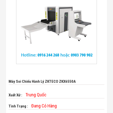
Bị Ngành Thủy
Sản - Đông
Lạnh
Giải Pháp Thiết
Bị Ngành Thực
Phẩm Đóng Gói
Giải Pháp Thiết
Bị Ngành May
Mặc - Giày Da
Giải Pháp Thiết
Bị Ngành Linh
Kiện Điện Tử
Giải Pháp Thiết
Bị Ngành Giáo
Dục
Giải Pháp Thiết
Bị Ngành Bán
Máy Soi Chiếu Hành Lý ZKTECO ZKX6550A
Lẻ - Retail
Giải Pháp
Chuyên Dụng
Trung Quốc
Xuất Xứ :
Ngành Công An
- Quân Đội
Đang Có Hàng
Tình Trạng :
Giải Pháp Bãi
Giữ Xe Thông