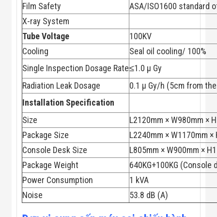
Đội
Film Safety
ASA/ISO1600 standard of
Dự Án Khối Nhà
X-ray System
Máy
Dự Án Kho
Tube
Voltage
100KV
Xưởng -
Cooling
Seal oil cooling/ 100%
Logistics
Tin Tức
Single Inspection Dosage Rate
≤1.0 μ Gy
Tin Công Nghệ
Tin Khuyến Mãi
Radiation Leak Dosage
0.1 μ Gy/h (5cm from the
Tin Tuyển Dụng
Liên Hệ
Installation
Specification
Size
L2120mm × W980mm × 
Package Size
L2240mm × W1170mm ×
Console Desk Size
L805mm × W900mm × H
Package Weight
640KG+100KG (Console 
Power Consumption
1 kVA
Noise
53.8 dB (A)