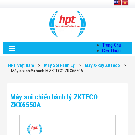
Trang Chủ
Giới Thiệu
Về HPT Việt
Nam
HPT Việt Nam
>
Máy Soi Hành Lý
>
Máy X-Ray ZKTeco
>
Hội Đồng Quản
Máy soi chiếu hành lý ZKTECO ZKX6550A
Trị
Chính Sách Quy
Định Chung
Chính Sách Bảo
Máy soi chiếu hành lý ZKTECO
Mật Thông Tin
Chiến Lược
ZKX6550A
Phát Triển
Thông Tin
Chuyển Khoản
Giải Pháp
Giải Pháp Thiết