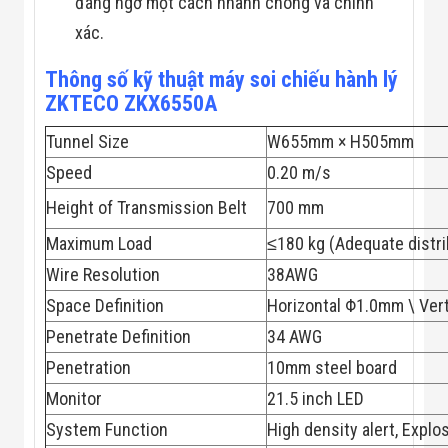
Công Nghiệp
đáng ngờ một cách nhanh chóng và chính
Thiết Bị Ngành
xác.
Giáo Dục
Thiết Bị Ngành
Thông số kỹ thuật máy soi chiếu hành lý
Thủy Sản
Thiết Bị Ngành
ZKTECO ZKX6550A
Giày Da, Túi
Xách
Tunnel Size
W655mm × H505mm
Dự Án Triển
Speed
0.20 m/s
Khai
Dự Án Ngành
Height of Transmission Belt
700 mm
Thủy Sản
Dự Án Ngành
Maximum Load
≤180 kg (Adequate distri
Thực Phẩm
Dự Án Ngành
Wire Resolution
38AWG
Siêu Thị - Ngân
Space Definition
Horizontal Φ1.0mm \ Ver
Hàng
Dự Án Ngành
Penetrate Definition
34 AWG
Giáo Dục -
Trường Học
Penetration
10mm steel board
Dự Án Ngành
Monitor
21.5 inch LED
Điện Tử
Dự Án Ngành
System Function
High density alert, Explo
Công An - Quân