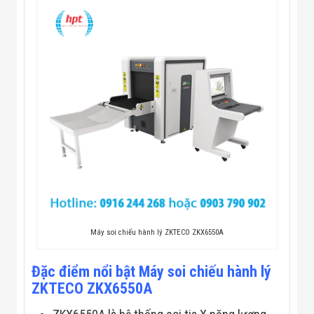
Màn Hình LED
Thiết Bị Chống
Ghi Âm
Máy X-Ray
Thực Phẩm
Máy Dò Kim
Loại Công
Nghiệp
Thiết Bị Công
Nghệ Cao
Ống Nhòm
Chuyên Dụng
Đo Lực - Sức
Căng - Sức
Nén
Máy Kiểm Tra
Khuyết Tật
Máy Kiểm Tra
Máy soi chiếu hành lý ZKTECO ZKX6550A
Vết Nứt Sản
Phẩm
Máy Kiểm Tra
Đặc điểm nổi bật
Máy soi chiếu hành lý
Bo Mạch Điện
ZKTECO ZKX6550A
Tử
Súng Bắn