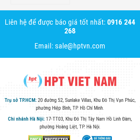
Liên hệ để được báo giá tốt nhất:
0916 244
268
Email: sale@hptvn.com
Trụ sở TP.HCM:
20 đường 52, Sunlake Villas, Khu Đô Thị Vạn Phúc,
phường Hiệp Bình, TP. Hồ Chí Minh.
Chi nhánh Hà Nội:
17-TT03, Khu Đô Thị Tây Nam Hồ Linh Đàm,
phường Hoàng Liệt, TP. Hà Nội.