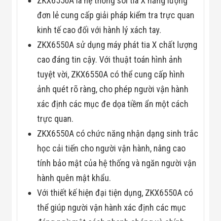
ZKX6550A là hệ thống soi tia X năng lượng
Flycam
đơn lẻ cung cấp giải pháp kiểm tra trực quan
Robot Tự Hành
Robot AI
kinh tế cao đối với hành lý xách tay.
THIẾT BỊ KIỂM
SOÁT RA VÀO
ZKX6550A sử dụng máy phát tia X chất lượng
Cổng Dò Kim
cao đáng tin cậy. Với thuật toán hình ảnh
Loại
Máy Soi Hành
tuyệt vời, ZKX6550A có thể cung cấp hình
Lý (X-Ray)
ảnh quét rõ ràng, cho phép người vận hành
Cổng Phân Làn
Tự Động
xác định các mục đe dọa tiềm ẩn một cách
Nhận Diện
trực quan.
Khuôn Mặt
Hệ Thống Điện
ZKX6550A có chức năng nhận dạng sinh trắc
Nhẹ
Thiết Bị Theo
học cải tiến cho người vận hành, nâng cao
Ngành
tính bảo mật của hệ thống và ngăn người vận
Thiết Bị Ngành
Thực Phẩm
hành quên mật khẩu.
Thiết Bị Ngành
Với thiết kế hiện đại tiện dụng, ZKX6550A có
Thực Phẩm
Matrixcope
thể giúp người vận hành xác định các mục
Thiết Bị Ngành