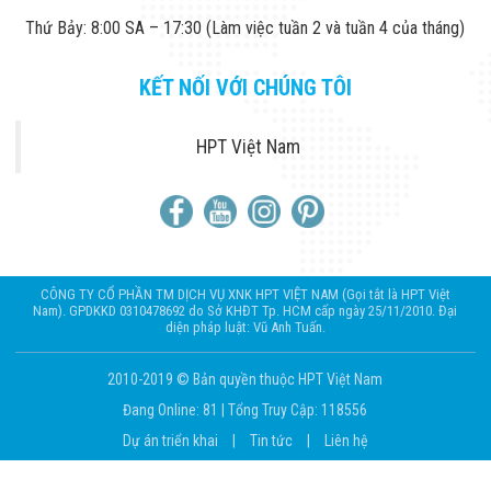
Thứ Bảy: 8:00 SA – 17:30 (Làm việc tuần 2 và tuần 4 của tháng)
KẾT NỐI VỚI CHÚNG TÔI
HPT Việt Nam
CÔNG TY CỔ PHẦN TM DỊCH VỤ XNK HPT VIỆT NAM (Gọi tắt là HPT Việt
Nam). GPDKKD 0310478692 do Sở KHĐT Tp. HCM cấp ngày 25/11/2010. Đại
diện pháp luật: Vũ Anh Tuấn.
2010-2019 © Bản quyền thuộc HPT Việt Nam
Đang Online: 81
|
Tổng Truy Cập: 118556
Dự án triển khai
|
Tin tức
|
Liên hệ