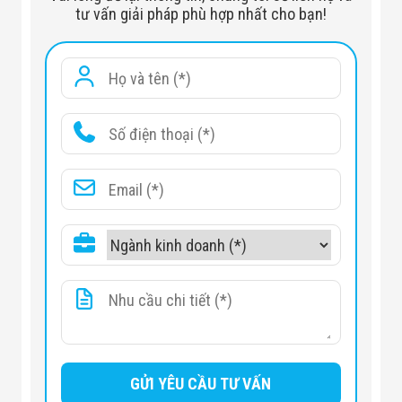
Wire Resolution
38AWG
tư vấn giải pháp phù hợp nhất cho bạn!
Space Definition
Horizontal Φ1.0mm \ Vert
Penetrate Definition
34 AWG
Penetration
10mm steel board
Monitor
21.5 inch LED
System Function
High density alert, Explosi
Film Safety
ASA/ISO1600 standard of f
X-ray System
Tube
Voltage
100KV
Cooling
Seal oil cooling/ 100%
Single Inspection Dosage Rate
≤1.0 μ Gy
Radiation Leak Dosage
0.1 μ Gy/h (5cm from the 
Installation
Specification
Size
L2120mm × W980mm × H
Package Size
L2240mm × W1170mm × 