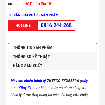
Minh
Liên Hệ Để Có Giá Tốt
Giá:
Sản Phẩm
THIẾT BỊ AN
TƯ VẤN GIẢI PHÁP - SẢN PHẨM
NINH
Camera Thông
0916 244 268
HOTLINE
Minh
Cổng Từ Siêu
Thị
Máy Đếm
Người
THÔNG TIN SẢN PHẨM
Máy Dò Tìm
Thuốc Nổ
THÔNG SỐ KỸ THUẬT
Phòng Chống
Khủng Bố
HÃNG SẢN XUẤT
Camera Đo
Thân Nhiệt
THIẾT BỊ
CHUYÊN
Máy soi chiếu hành lý
ZKTECO ZKX6550A
(
máy
DỤNG
quét XRay Zkteco
) là loại máy có chức năng soi
Máy Dò Tạp
Chất
hành lý được ứng dụng tại các sân bay, cửa khẩu,…
Màn Hình
Tương Tác