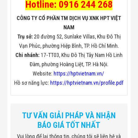
Hotline: 0916 244 268
CÔNG TY CỔ PHẦN TM DỊCH VỤ XNK HPT VIỆT
NAM
Trụ sở:
20 đường 52, Sunlake Villas, Khu Đô Thị
Vạn Phúc, phường Hiệp Bình, TP. Hồ Chí Minh.
Chi nhánh:
17-TT03, Khu Đô Thị Tây Nam Hồ Linh
Đàm, phường Hoàng Liệt, TP. Hà Nội.
Website:
https://hptvietnam.vn/
Hồ sơ năng lực:
https://hptvietnam.vn/profile.pdf
Tunnel Size
W655mm × H505mm
Speed
0.20 m/s
TƯ VẤN GIẢI PHÁP VÀ NHẬN
Height of Transmission Belt
700 mm
BÁO GIÁ TỐT NHẤT
Maximum Load
≤180 kg (Adequate distrib
Vui lòng để lại thông tin, chúng tôi sẽ liên hệ và