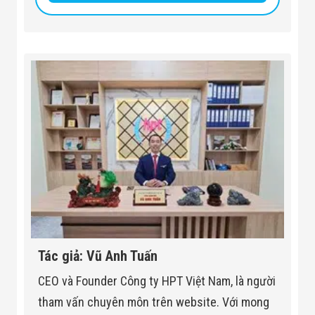
Console Desk Size
L805mm × W900mm × H1
Package Weight
640KG+100KG (Console de
Power Consumption
1 kVA
Noise
53.8 dB (A)
Tác giả: Vũ Anh Tuấn
CEO và Founder Công ty HPT Việt Nam, là người
tham vấn chuyên môn trên website. Với mong