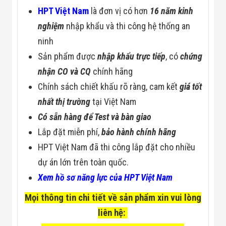
HPT Việt Nam
là đơn vị có hơn
16 năm kinh
nghiệm
nhập khẩu và thi công hệ thống an
ninh
Sản phẩm được
nhập khẩu trực tiếp
, có
chứng
nhận CO và CQ
chính hãng
Chính sách chiết khấu rõ ràng, cam kết
giá tốt
nhất thị trường
tại Việt Nam
Có sẵn hàng để Test và bàn giao
Lắp đặt miễn phí,
bảo hành chính hãng
HPT Việt Nam đã thi công lắp đặt cho nhiều
dự án lớn trên toàn quốc.
Xem hồ sơ năng lực của HPT Việt Nam
Mọi thông tin chi tiết về sản phẩm xin vui lòng
liên hệ: