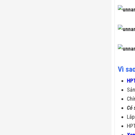
Vì sa
HPT
Sả
Chí
Có 
Lắp
HPT
Xem