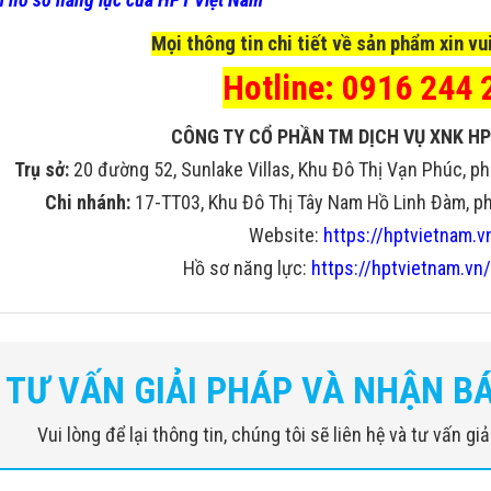
Mọi thông tin chi tiết về sản phẩm xin vui
Hotline: 0916 244 
CÔNG TY CỔ PHẦN TM DỊCH VỤ XNK HP
Trụ sở:
20 đường 52, Sunlake Villas, Khu Đô Thị Vạn Phúc, ph
Chi nhánh:
17-TT03, Khu Đô Thị Tây Nam Hồ Linh Đàm, phư
Website:
https://hptvietnam.v
Hồ sơ năng lực:
https://hptvietnam.vn/
s
2,340 (L) x 1,314 (W) x 1,372 (H)
[mm]
TƯ VẤN GIẢI PHÁP VÀ NHẬN B
92.0 (L) x 51.7 (W) x 54.0 (H) [in]
(H)*Without monitors on top of
Vui lòng để lại thông tin, chúng tôi sẽ liên hệ và tư vấn g
the unit