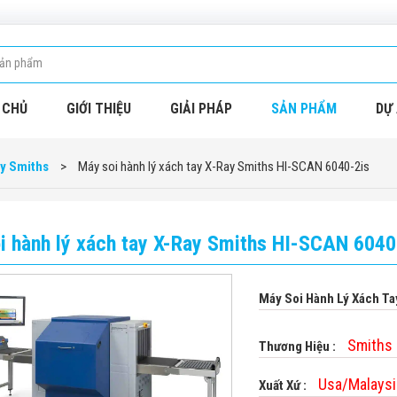
 CHỦ
GIỚI THIỆU
GIẢI PHÁP
SẢN PHẨM
DỰ 
y Smiths
>
Máy soi hành lý xách tay X-Ray Smiths HI-SCAN 6040-2is
i hành lý xách tay X-Ray Smiths HI-SCAN 6040
Máy Soi Hành Lý Xách Ta
Smiths
Thương Hiệu :
Usa/Malaysi
Xuất Xứ :