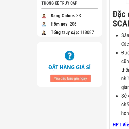
THỐNG KÊ TRUY CẬP
Đặc 
Đang Online:
33
SCA
Hôm nay:
206
Tổng truy cập:
118087
Sản
Các
Đượ
cũn
thố
nhi
gia
Sử 
chấ
hơn
HPT Vi