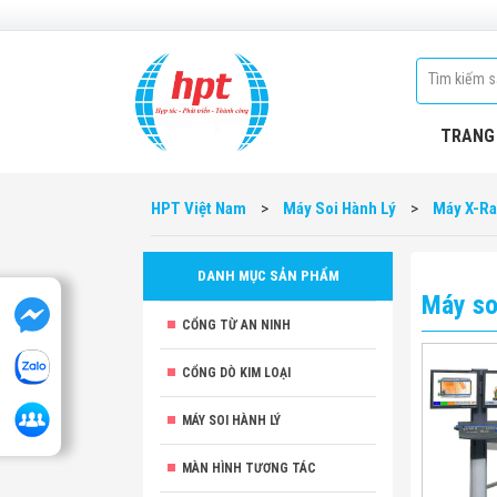
TRANG
HPT Việt Nam
>
Máy Soi Hành Lý
>
Máy X-Ra
DANH MỤC SẢN PHẨM
Máy so
CỔNG TỪ AN NINH
CỔNG DÒ KIM LOẠI
MÁY SOI HÀNH LÝ
MÀN HÌNH TƯƠNG TÁC