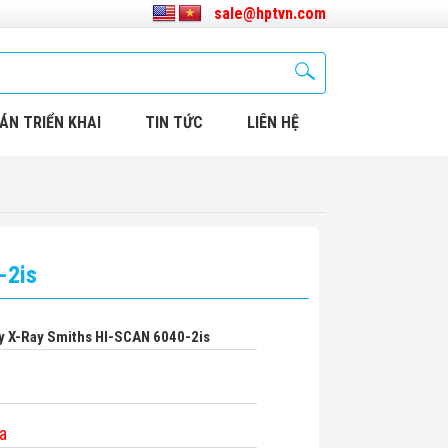
sale@hptvn.com
ÁN TRIỂN KHAI
TIN TỨC
LIÊN HỆ
-2is
y X-Ray Smiths HI-SCAN 6040-2is
a