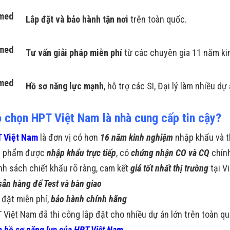
Lắp đặt và bảo hành tận
nơi
trên toàn quốc.
Tư vấn giải pháp miễn phí
từ các chuyên gia 11 năm ki
Hồ sơ năng lực mạnh
, hỗ trợ các SI, Đại lý làm nhiều dự
o chọn HPT Việt Nam là nhà cung cấp tin cậy?
 Việt Nam
là đơn vị có hơn
16 năm kinh nghiệm
nhập khẩu và t
n phẩm được
nhập khẩu trực tiếp
, có
chứng nhận CO và CQ
chín
nh sách chiết khấu rõ ràng, cam kết
giá tốt nhất thị trường
tại V
sẵn hàng để Test và bàn giao
 đặt miễn phí,
bảo hành chính hãng
 Việt Nam đã thi công lắp đặt cho nhiều dự án lớn trên toàn q
 hồ sơ năng lực của HPT Việt Nam