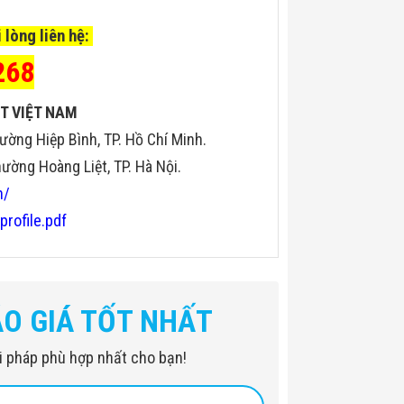
 lòng liên hệ:
268
T VIỆT NAM
ường Hiệp Bình, TP. Hồ Chí Minh.
ờng Hoàng Liệt, TP. Hà Nội.
n/
profile.pdf
ÁO GIÁ TỐT NHẤT
iải pháp phù hợp nhất cho bạn!