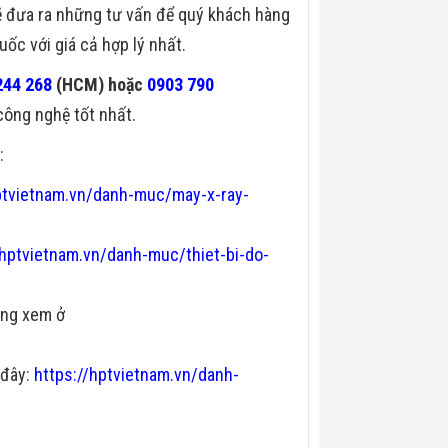
sẽ đưa ra những tư vấn để quý khách hàng
ốc với giá cả hợp lý nhất.
244 268
(HCM) hoặc
0903 790
 công nghệ tốt nhất.
:
ptvietnam.vn/danh-muc/may-x-ray-
/hptvietnam.vn/danh-muc/thiet-bi-do-
òng xem ở
 đây:
https://hptvietnam.vn/danh-