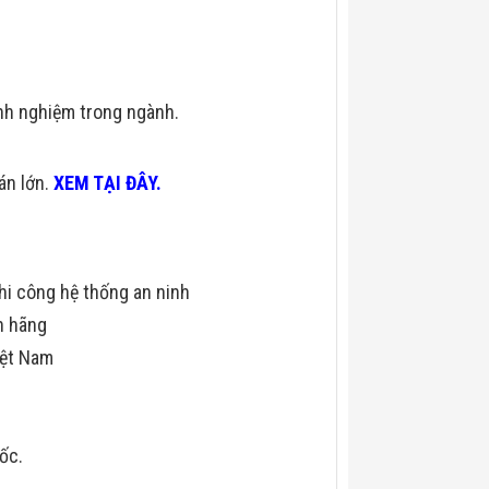
nh nghiệm trong ngành.
 án lớn.
XEM TẠI ĐÂY.
hi công hệ thống an ninh
h hãng
iệt Nam
uốc.