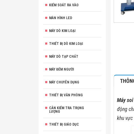
KIỂM SOÁT RA VÀO
MÀN HÌNH LED
MÁY DÒ KIM LOẠI
THIẾT BỊ DÒ KIM LOẠI
MÁY DÒ TẠP CHẤT
MÁY ĐẾM NGƯỜI
THÔNG
MÁY CHUYÊN DỤNG
THIẾT BỊ VĂN PHÒNG
Máy soi
CÂN KIỂM TRA TRỌNG
động chấ
LƯỢNG
khu vực 
THIẾT BỊ GIÁO DỤC