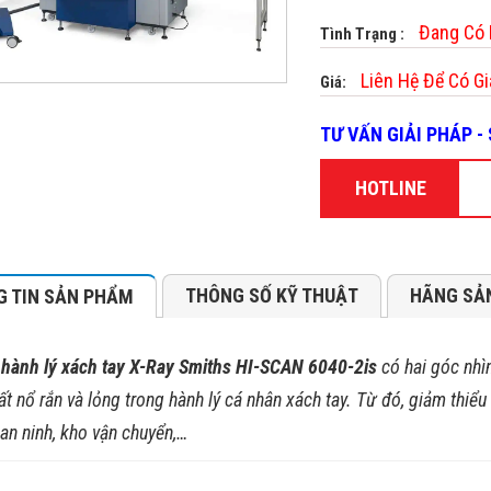
Đang Có
Tình Trạng :
Liên Hệ Để Có Gi
Giá:
TƯ VẤN GIẢI PHÁP 
HOTLINE
THÔNG SỐ KỸ THUẬT
HÃNG SẢ
 TIN SẢN PHẨM
 hành lý xách tay X-Ray Smiths HI-SCAN
6040-2is
có hai góc nhìn
t nổ rắn và lỏng trong hành lý cá nhân xách tay. Từ đó, giảm thiểu 
an ninh, kho vận chuyển,…