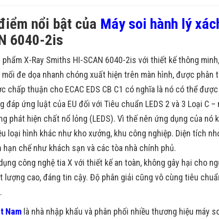
điểm nổi bật của
Máy soi hành lý xác
N 6040-2is
 phẩm X-Ray Smiths HI-SCAN 6040-2is với thiết kế thông minh,
 mối
đe dọa nhanh chóng xuất hiện trên màn hình, được phân tíc
c chấp thuận cho ECAC EDS CB C1 có nghĩa là nó có thể được s
g đáp ứng luật của EU đối với Tiêu chuẩn LEDS
2 và
3 Loại C –
ng phát hiện chất nổ lỏng (LEDS). Vì thế nên ứng dụng của nó k
ều loại hình khác như kho xưởng, khu công nghiệp. Diện tích n
n hạn chế như khách sạn và các tòa nhà chính phủ.
dụng công nghệ tia X với thiết kế an toàn, không gây hại cho n
t lượng cao, đáng tin cậy. Độ phân giải cũng vô cùng tiêu chuẩn
.
ệt Nam
là nhà nhập khẩu và phân phối nhiều thương hiệu máy soi