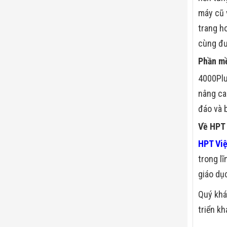
máy cũ 
trang h
cùng đư
Phần m
4000Plu
nâng ca
đáo và b
Về HPT
HPT Vi
trong l
giáo dụ
Quý khá
triển kh