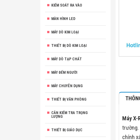
KIỂM SOÁT RA VÀO
MÀN HÌNH LED
MÁY DÒ KIM LOẠI
THIẾT BỊ DÒ KIM LOẠI
MÁY DÒ TẠP CHẤT
MÁY ĐẾM NGƯỜI
MÁY CHUYÊN DỤNG
THÔNG
THIẾT BỊ VĂN PHÒNG
CÂN KIỂM TRA TRỌNG
LƯỢNG
Máy X-R
trường.
THIẾT BỊ GIÁO DỤC
chính xá