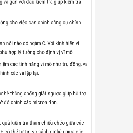
 và gần với đầu kiểm tra giúp kiểm tra
ưởng cho việc căn chỉnh công cụ chính
h nổi nào có ngàm C. Với kính hiển vi
phù hợp lý tưởng cho định vị vĩ mô.
iệm các tính năng vi mô như trụ đồng, va
ính xác và lặp lại.
ư hệ thống chống giật ngược giúp hỗ trợ
ì ở độ chính xác micron đơn.
t quả kiểm tra tham chiếu chéo giữa các
 có thể tự tin so sánh dữ liệu giữa các