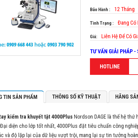
12 Tháng
Bảo Hành :
Đang Có
Tình Trạng :
Liên Hệ Để Có Gi
Giá:
TƯ VẤN GIẢI PHÁP 
HOTLINE
THÔNG SỐ KỸ THUẬT
HÃNG SẢ
 TIN SẢN PHẨM
ay kiểm tra khuyết tật 4000Plus
Nordson DAGE là thế hệ thứ ha
 Đại diện cho lớp tốt nhất, 4000Plus đặt tiêu chuẩn công nghiệp
c và độ lặp lại của dữ liệu vượt trội, mang lại sự tin tưởng hoà