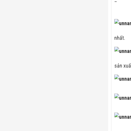
–
nhất.
sản xuấ