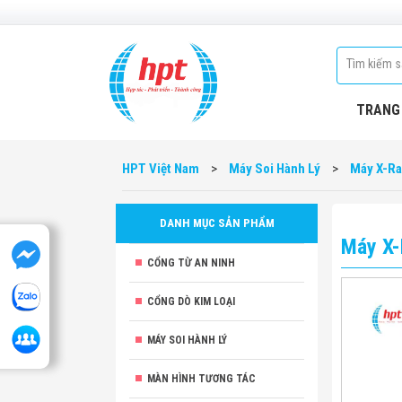
TRANG
HPT Việt Nam
>
Máy Soi Hành Lý
>
Máy X-Ra
DANH MỤC SẢN PHẨM
Máy X-
CỔNG TỪ AN NINH
CỔNG DÒ KIM LOẠI
MÁY SOI HÀNH LÝ
MÀN HÌNH TƯƠNG TÁC