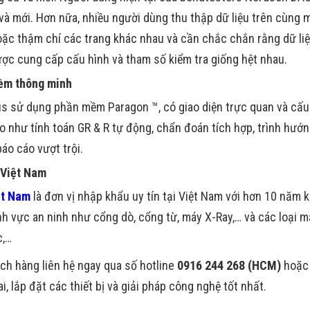
và mới. Hơn nữa, nhiều người dùng thu thập dữ liệu trên cùng 
oặc thậm chí các trang khác nhau và cần chắc chắn rằng dữ liệ
ợc cung cấp cấu hình và tham số kiểm tra giống hệt nhau.
ềm thông minh
s sử dụng phần mềm Paragon ™, có giao diện trực quan và cấu
o như tính toán GR & R tự động, chẩn đoán tích hợp, trình hướ
áo cáo vượt trội.
 Việt Nam
ệt Nam
là đơn vị nhập khẩu uy tín tại Việt Nam với hơn 10 năm 
ĩnh vực an ninh như cổng dò, cổng từ, máy X-Ray,… và các loại 
c,…
ch hàng liên hệ ngay qua số hotline
0916 244 268 (HCM)
hoặc
ai, lắp đặt các thiết bị và giải pháp công nghệ tốt nhất.