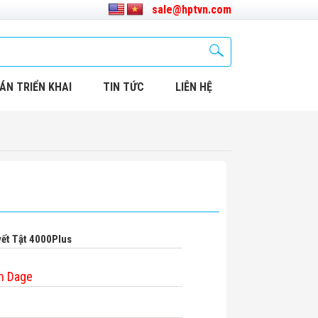
sale@hptvn.com
ÁN TRIỂN KHAI
TIN TỨC
LIÊN HỆ
ết Tật 4000Plus
n Dage