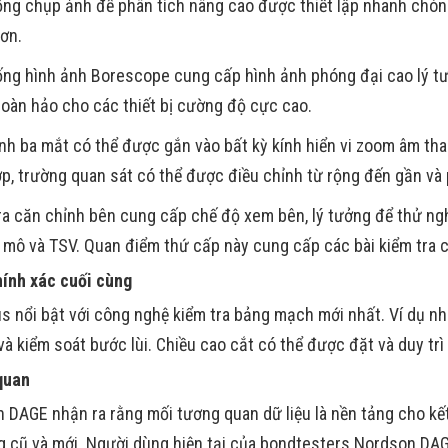
ống chụp ảnh để phân tích nâng cao được thiết lập nhanh chóng
ơn.
ống hình ảnh Borescope cung cấp hình ảnh phóng đại cao lý t
hoàn hảo cho các thiết bị cường độ cực cao.
nh ba mắt có thể được gắn vào bất kỳ kính hiển vi zoom âm than
ợp, trường quan sát có thể được điều chỉnh từ rộng đến gần và 
a căn chỉnh bên cung cấp chế độ xem bên, lý tưởng để thử ngh
 mô và TSV. Quan điểm thứ cấp này cung cấp các bài kiểm tra ch
ính xác cuối cùng
s nổi bật với công nghệ kiểm tra bảng mạch mới nhất. Ví dụ nh
 và kiểm soát bước lùi. Chiều cao cắt có thể được đặt và duy tr
quan
 DAGE nhận ra rằng mối tương quan dữ liệu là nền tảng cho kế
g cũ và mới. Người dùng hiện tại của bondtesters Nordson DAGE