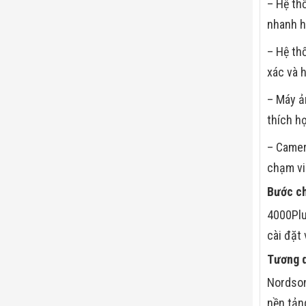
– Hệ th
nhanh h
– Hệ th
xác và 
– Máy ả
thích h
– Camer
chạm vi
Bước ch
4000Plu
cài đặt
Tương 
Nordson
nền tản