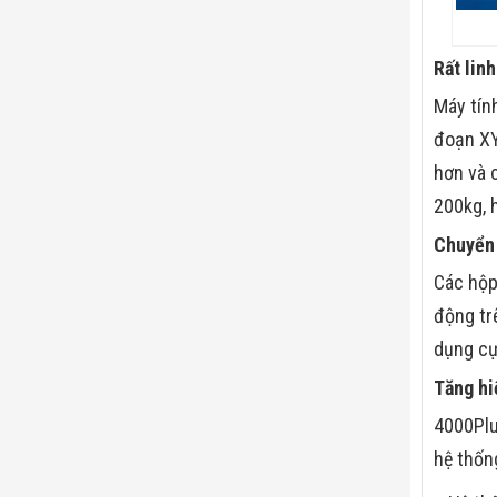
Rất linh
Máy tín
đoạn XY
hơn và 
200kg, 
Chuyển 
Các hộp
động tr
dụng cự
Tăng hi
4000Plu
hệ thống