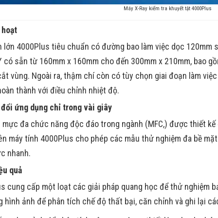
Máy X-Ray kiểm tra khuyết tật 4000Plus
 hoạt
h lớn 4000Plus tiêu chuẩn có đường bao làm việc dọc 120mm s
 có sẵn từ 160mm x 160mm cho đến 300mm x 210mm, bao gồm 
cắt vùng. Ngoài ra, thậm chí còn có tùy chọn giai đoạn làm việc
hoàn thành với điều chỉnh nhiệt độ.
đổi ứng dụng chỉ trong vài giây
 mực đa chức năng độc đáo trong ngành (MFC,) được thiết kế đ
ên máy tính 4000Plus cho phép các mẫu thử nghiệm đa bề mặt c
c nhanh.
ệu quả
s cung cấp một loạt các giải pháp quang học để thử nghiệm bả
 hình ảnh để phân tích chế độ thất bại, căn chỉnh và ghi lại cá