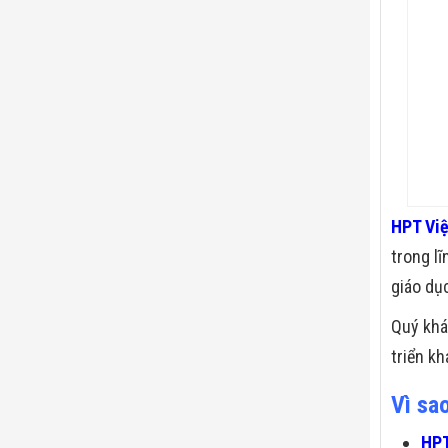
HPT Vi
trong l
giáo dụ
Quý khá
triển kh
Vì sa
HPT