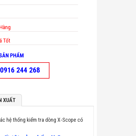
 Hàng
á Tốt
- SẢN PHẨM
0916 244 268
N XUẤT
ác hệ thống kiểm tra dòng X-Scope có