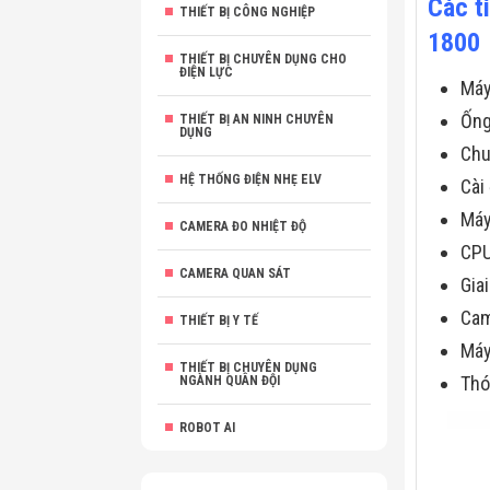
Các t
THIẾT BỊ CÔNG NGHIỆP
1800
THIẾT BỊ CHUYÊN DỤNG CHO
ĐIỆN LỰC
Máy
Ống
THIẾT BỊ AN NINH CHUYÊN
DỤNG
Chu
HỆ THỐNG ĐIỆN NHẸ ELV
Cài
Máy
CAMERA ĐO NHIỆT ĐỘ
CPU
CAMERA QUAN SÁT
Gia
Cam
THIẾT BỊ Y TẾ
Máy
THIẾT BỊ CHUYÊN DỤNG
Thó
NGÀNH QUÂN ĐỘI
ROBOT AI