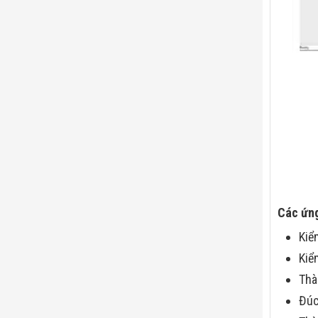
Các ứng
Kiể
Kiể
Thà
Đú