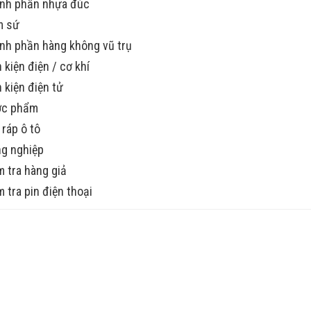
nh phần nhựa đúc
m sứ
nh phần hàng không vũ trụ
h kiện điện / cơ khí
h kiện điện tử
ợc phẩm
 ráp ô tô
g nghiệp
m tra hàng giả
m tra pin điện thoại