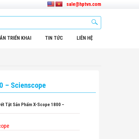
sale@hptvn.com
ÁN TRIỂN KHAI
TIN TỨC
LIÊN HỆ
00 – Scienscope
yết Tật Sản Phẩm X-Scope 1800 –
cope