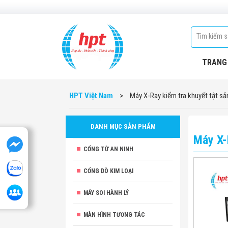
TRANG
HPT Việt Nam
>
Máy X-Ray kiểm tra khuyết tật s
DANH MỤC SẢN PHẨM
Máy X-
CỔNG TỪ AN NINH
CỔNG DÒ KIM LOẠI
MÁY SOI HÀNH LÝ
MÀN HÌNH TƯƠNG TÁC