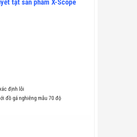
uyết tật sản phẩm X-Scope
xác định lỗi
 với đồ gá nghiêng mẫu 70 độ