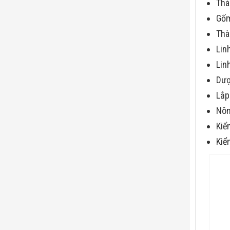
Thà
Gố
Thà
Lin
Lin
Dư
Lắp
Nôn
Kiể
Kiể