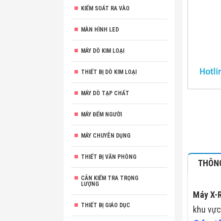
KIỂM SOÁT RA VÀO
MÀN HÌNH LED
MÁY DÒ KIM LOẠI
THIẾT BỊ DÒ KIM LOẠI
MÁY DÒ TẠP CHẤT
MÁY ĐẾM NGƯỜI
MÁY CHUYÊN DỤNG
THIẾT BỊ VĂN PHÒNG
THÔNG
CÂN KIỂM TRA TRỌNG
LƯỢNG
Máy X-R
THIẾT BỊ GIÁO DỤC
khu vực