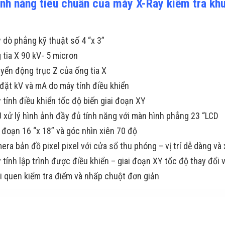
ính năng tiêu chuẩn của máy X-Ray kiểm tra kh
 dò phẳng kỹ thuật số 4 “x 3”
 tia X 90 kV- 5 micron
yển động trục Z của ống tia X
 đặt kV và mA do máy tính điều khiển
 tính điều khiển tốc độ biến giai đoạn XY
 xử lý hình ảnh đầy đủ tính năng với màn hình phẳng 23 “LCD
i đoạn 16 “x 18” và góc nhìn xiên 70 độ
era bản đồ pixel pixel với cửa sổ thu phóng – vị trí dễ dàng và 
 tính lập trình được điều khiển – giai đoạn XY tốc độ thay đổi
i quen kiểm tra điểm và nhấp chuột đơn giản