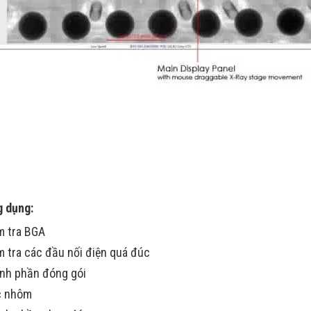
 dụng:
m tra BGA
m tra các đầu nối điện quá đúc
nh phần đóng gói
c nhôm