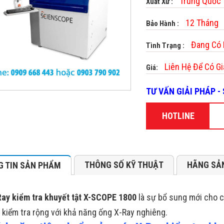
Trung Quốc
Xuất Xứ :
12 Tháng
Bảo Hành :
Đang Có
Tình Trạng :
Liên Hệ Để Có Gi
Giá:
TƯ VẤN GIẢI PHÁP 
HOTLINE
THÔNG SỐ KỸ THUẬT
HÃNG SẢ
 TIN SẢN PHẨM
ay kiểm tra khuyết tật X-SCOPE 1800
là sự bổ sung mới cho c
 kiểm tra rộng với khả năng ống X-Ray nghiêng.