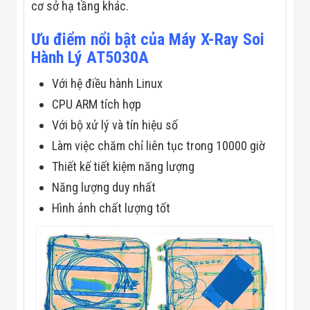
cơ sở hạ tầng khác.
Flycam
Robot Tự Hành
Robot AI
Ưu điểm nổi bật của Máy X-Ray Soi
THIẾT BỊ KIỂM
Hành Lý AT5030A
SOÁT RA VÀO
Cổng Dò Kim
Với hệ điều hành Linux
Loại
Máy Soi Hành
CPU ARM tích hợp
Lý (X-Ray)
Với bộ xử lý và tín hiệu số
Cổng Phân Làn
Tự Động
Làm việc chăm chỉ liên tục trong 10000 giờ
Nhận Diện
Thiết kế tiết kiệm năng lượng
Khuôn Mặt
Hệ Thống Điện
Năng lượng duy nhất
Nhẹ
Thiết Bị Theo
Hình ảnh chất lượng tốt
Ngành
Thiết Bị Ngành
Thực Phẩm
Thiết Bị Ngành
Thực Phẩm
Matrixcope
Thiết Bị Ngành