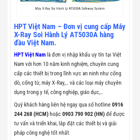
Công Nghiệp
Thiết Bị Ngành
Máy X-Ray Soi Hành Lý AT5030A Safeway System
Giáo Dục
Thiết Bị Ngành
Thủy Sản
HPT Việt Nam – Đơn vị cung cấp Máy
Thiết Bị Ngành
X-Ray Soi Hành Lý AT5030A hàng
Giày Da, Túi
đầu Việt Nam.
Xách
Dự Án Triển
HPT Việt Nam
là đơn vị nhập khẩu uy tín tại Việt
Khai
Dự Án Ngành
Nam với hơn 10 năm kinh nghiệm, chuyên cung
Thủy Sản
Dự Án Ngành
cấp các thiết bị trong lĩnh vực an ninh như cổng
Thực Phẩm
dò, cổng từ, máy X-Ray,… và các loại máy chuyên
Dự Án Ngành
Siêu Thị - Ngân
dụng trong y tế, công nghiệp, giáo dục,…
Hàng
Dự Án Ngành
Quý khách hàng liên hệ ngay qua số hotline
0916
Giáo Dục -
244 268 (HCM)
hoặc
0903 790 902 (HN)
để được
Trường Học
Dự Án Ngành
tư vấn và triển khai, lắp đặt các thiết bị và giải
Điện Tử
Dự Án Ngành
pháp công nghệ tốt nhất.
Công An - Quân