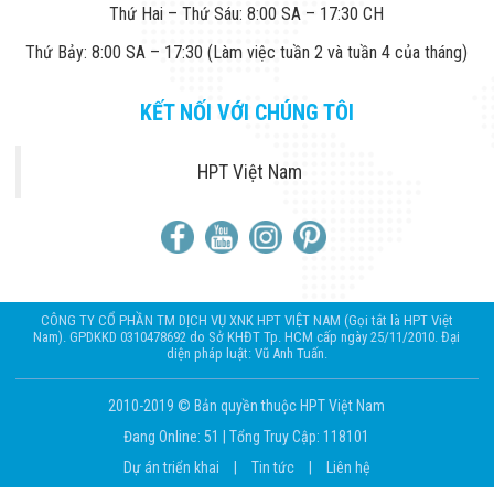
Thứ Hai – Thứ Sáu: 8:00 SA – 17:30 CH
Thứ Bảy: 8:00 SA – 17:30 (Làm việc tuần 2 và tuần 4 của tháng)
KẾT NỐI VỚI CHÚNG TÔI
HPT Việt Nam
CÔNG TY CỔ PHẦN TM DỊCH VỤ XNK HPT VIỆT NAM (Gọi tắt là HPT Việt
Nam). GPDKKD 0310478692 do Sở KHĐT Tp. HCM cấp ngày 25/11/2010. Đại
diện pháp luật: Vũ Anh Tuấn.
2010-2019 © Bản quyền thuộc HPT Việt Nam
Đang Online: 51
|
Tổng Truy Cập: 118101
Dự án triển khai
|
Tin tức
|
Liên hệ