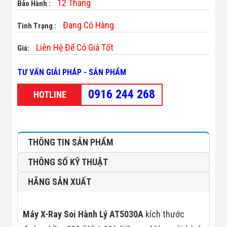
12 Tháng
Bảo Hành :
Minh
Sản Phẩm
Đang Có Hàng
Tình Trạng :
THIẾT BỊ AN
NINH
Camera Thông
Liên Hệ Để Có Giá Tốt
Giá:
Minh
Cổng Từ Siêu
TƯ VẤN GIẢI PHÁP - SẢN PHẨM
Thị
Máy Đếm
0916 244 268
HOTLINE
Người
Máy Dò Tìm
Thuốc Nổ
Phòng Chống
Khủng Bố
THÔNG TIN SẢN PHẨM
Camera Đo
Thân Nhiệt
THÔNG SỐ KỸ THUẬT
THIẾT BỊ
CHUYÊN
HÃNG SẢN XUẤT
DỤNG
Máy Dò Tạp
Chất
Màn Hình
Máy X-Ray Soi Hành Lý AT5030A
kích thước
Tương Tác