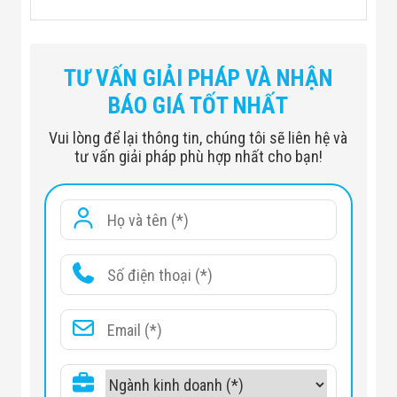
Kích thước
Máy X-Ray Safeway System
503 (L) * 301 (W) mm
đường hầm
TƯ VẤN GIẢI PHÁP VÀ NHẬN
Đơn vị trọng
250kg
BÁO GIÁ TỐT NHẤT
lượng
Vui lòng để lại thông tin, chúng tôi sẽ liên hệ và
Kích thước
2178 (L) * 746 (W) * 1165 (H) mm
tư vấn giải pháp phù hợp nhất cho bạn!
đơn vị
Thép 6 mm điển hình, đảm bảo thép
Thâm nhập
4mm
Độ phân giải
AWG38 điển hình, đảm bảo AWG36
dây
Máy phát
80KV, làm mát dầu, từ dưới lên trên
điện X-Ray
Tốc độ băng
0,2
tải (m / s)