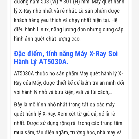
đường hầm 503 (W) * 301 (H) mm. Máy quét hành
Màn Hình LED
Thiết Bị Chống
lý X-Ray nhỏ nhất và rẻ nhất. Là sản phẩm được
Ghi Âm
Máy X-Ray
khách hàng yêu thích và chạy nhất hiện tại. Hệ
Thực Phẩm
điều hành Linux, năng lượng đơn nhưng cung cấp
Máy Dò Kim
Loại Công
hình ảnh quét chất lượng cao.
Nghiệp
Thiết Bị Công
Đặc điểm, tính năng Máy X-Ray Soi
Nghệ Cao
Hành Lý AT5030A.
Ống Nhòm
Chuyên Dụng
Đo Lực - Sức
AT5030A thuộc họ sản phẩm Máy quét hành lý X-
Căng - Sức
Ray của Máy, được thiết kế để kiểm tra an ninh đối
Nén
Máy Kiểm Tra
với hành lý nhỏ và bưu kiện, vali và túi xách,…
Khuyết Tật
Máy Kiểm Tra
Đây là mô hình nhỏ nhất trong tất cả các máy
Vết Nứt Sản
quét hành lý X-Ray. Xem xét từ giá cả, nó là rẻ
Phẩm
Máy Kiểm Tra
nhất. Được sử dụng rộng rãi trong các trung tâm
Bo Mạch Điện
Tử
mua sắm, tàu điện ngầm, trường học, nhà máy và
Súng Bắn