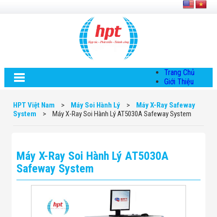
Trang Chủ
Giới Thiệu
Về HPT Việt
Nam
HPT Việt Nam
>
Máy Soi Hành Lý
>
Máy X-Ray Safeway
Hội Đồng Quản
System
>
Máy X-Ray Soi Hành Lý AT5030A Safeway System
Trị
Chính Sách Quy
Định Chung
Chính Sách Bảo
Máy X-Ray Soi Hành Lý AT5030A
Mật Thông Tin
Chiến Lược
Safeway System
Phát Triển
Thông Tin
Chuyển Khoản
Giải Pháp
Giải Pháp Thiết