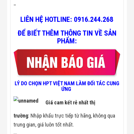
Đội
–
Dự Án Khối Nhà
Máy
LIÊN HỆ HOTLINE:
0916.244.268
Dự Án Kho
Xưởng -
ĐỂ BIẾT THÊM THÔNG TIN
VỀ SẢN
Logistics
Tin Tức
PHẨM:
Tin Công Nghệ
Tin Khuyến Mãi
Tin Tuyển Dụng
Liên Hệ
LÝ DO CHỌN HPT VIỆT NAM LÀM ĐỐI TÁC CUNG
ỨNG
Giá cam kết rẻ nhất thị
trường
: Nhập khẩu trực tiếp từ hãng, không qua
trung gian, giá luôn tốt nhất.