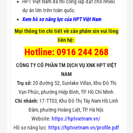
HPT Việt Nam đã thi công lắp đặt cho nhiều
dự án lớn trên toàn quốc.
Xem hồ sơ năng lực của HPT Việt Nam
Mọi thông tin chi tiết về sản phẩm xin vui lòng
liên hệ:
Hotline: 0916 244 268
CÔNG TY CỔ PHẦN TM DỊCH VỤ XNK HPT VIỆT
NAM
Trụ sở:
20 đường 52, Sunlake Villas, Khu Đô Thị
Vạn Phúc, phường Hiệp Bình, TP. Hồ Chí Minh.
Chi nhánh:
17-TT03, Khu Đô Thị Tây Nam Hồ Linh
Đàm, phường Hoàng Liệt, TP. Hà Nội.
Website:
https://hptvietnam.vn/
Hồ sơ năng lực:
https://hptvietnam.vn/profile.pdf