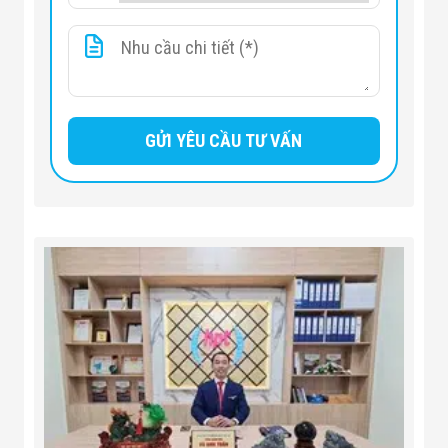
Băng tải tối
60
đa (kg)
Chiều cao
668,5
băng tải
(mm)
Chẩn đoán lỗi, cài đặt thời gian hệ
thống, xóa điểm mù phát hiện, cài đặt
nguồn tia x (tương tự hoặc kỹ thuật
số), cài đặt báo thức, cài đặt hình ảnh,
Cac chưc
đăng ký phần mềm, quản lý người dùng,
năng khác
báo cáo TIP cài đặt dữ liệu (thời gian
làm việc của máy, làm việc với nguồn tia
X thời gian, quầy hành lý,...)