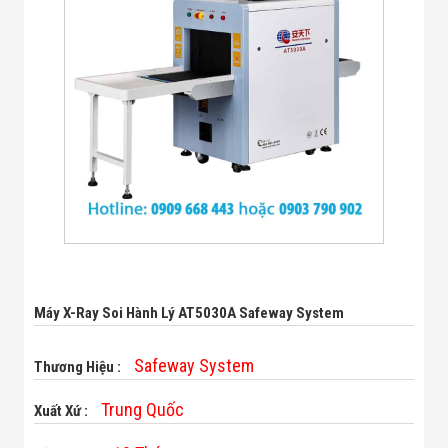
Bị Ngành Thủy
Sản - Đông
Lạnh
Giải Pháp Thiết
Bị Ngành Thực
Phẩm Đóng Gói
Giải Pháp Thiết
Bị Ngành May
Mặc - Giày Da
Giải Pháp Thiết
Bị Ngành Linh
Kiện Điện Tử
Giải Pháp Thiết
Bị Ngành Giáo
Dục
Giải Pháp Thiết
Bị Ngành Bán
Máy X-Ray Soi Hành Lý AT5030A Safeway System
Lẻ - Retail
Giải Pháp
Safeway System
Chuyên Dụng
Thương Hiệu :
Ngành Công An
- Quân Đội
Trung Quốc
Xuất Xứ :
Giải Pháp Bãi
Giữ Xe Thông