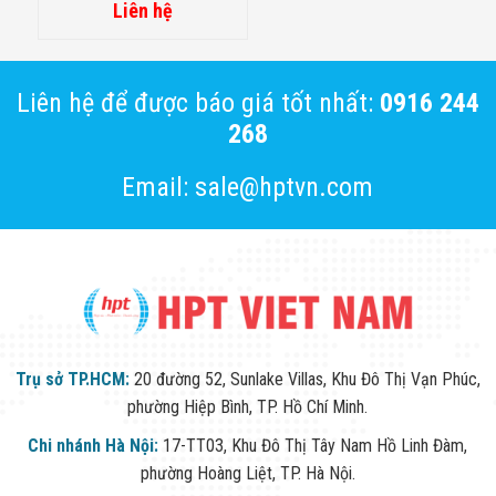
Liên hệ
Liên hệ để được báo giá tốt nhất:
0916 244
268
Email: sale@hptvn.com
Trụ sở TP.HCM:
20 đường 52, Sunlake Villas, Khu Đô Thị Vạn Phúc,
phường Hiệp Bình, TP. Hồ Chí Minh.
Chi nhánh Hà Nội:
17-TT03, Khu Đô Thị Tây Nam Hồ Linh Đàm,
phường Hoàng Liệt, TP. Hà Nội.