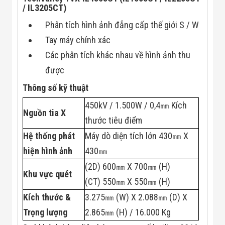
Công Nghiệp
/ IL3205CT)
Thiết Bị Ngành
Giáo Dục
Phân tích hình ảnh đẳng cấp thế giới S / W
Thiết Bị Ngành
Thủy Sản
Tay máy chính xác
Thiết Bị Ngành
Các phân tích khác nhau về hình ảnh thu
Giày Da, Túi
Xách
được
Dự Án Triển
Thông số kỹ thuật
Khai
Dự Án Ngành
450kV / 1.500W / 0,4㎜ Kích
Thủy Sản
Nguồn tia X
Dự Án Ngành
thước tiêu điểm
Thực Phẩm
Dự Án Ngành
Hệ thống phát
Máy dò diện tích lớn 430㎜ X
Siêu Thị - Ngân
hiện hình ảnh
430㎜
Hàng
Dự Án Ngành
(2D) 600㎜ X 700㎜ (H)
Giáo Dục -
Khu vực quét
(CT) 550㎜ X 550㎜ (H)
Trường Học
Dự Án Ngành
Kích thước &
3.275㎜ (W) X 2.088㎜ (D) X
Điện Tử
Dự Án Ngành
Trọng lượng
2.865㎜ (H) / 16.000 Kg
Công An - Quân