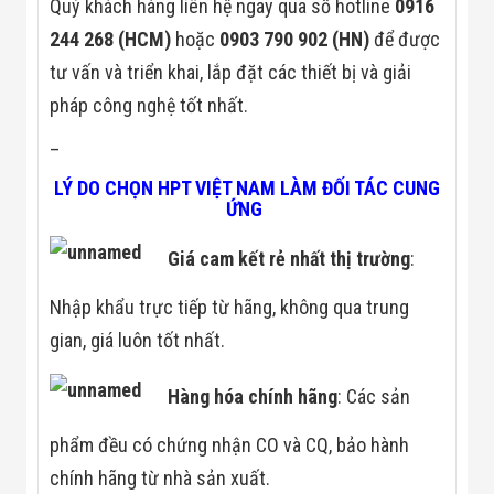
Quý khách hàng liên hệ ngay qua số hotline
0916
Đội
Dự Án Khối Nhà
244 268 (HCM)
hoặc
0903 790 902 (HN)
để được
Máy
tư vấn và triển khai, lắp đặt các thiết bị và giải
Dự Án Kho
Xưởng -
pháp công nghệ tốt nhất.
Logistics
Tin Tức
–
Tin Công Nghệ
Tin Khuyến Mãi
LÝ DO CHỌN HPT VIỆT NAM LÀM ĐỐI TÁC CUNG
Tin Tuyển Dụng
ỨNG
Liên Hệ
Giá cam kết rẻ nhất thị trường
:
Nhập khẩu trực tiếp từ hãng, không qua trung
gian, giá luôn tốt nhất.
Hàng hóa chính hãng
: Các sản
phẩm đều có chứng nhận CO và CQ, bảo hành
chính hãng từ nhà sản xuất.