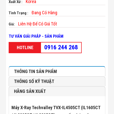
Korea
Xuất Xứ :
Minh
Sản Phẩm
Đang Có Hàng
Tình Trạng :
THIẾT BỊ AN
NINH
Camera Thông
Liên Hệ Để Có Giá Tốt
Giá:
Minh
Cổng Từ Siêu
TƯ VẤN GIẢI PHÁP - SẢN PHẨM
Thị
Máy Đếm
0916 244 268
HOTLINE
Người
Máy Dò Tìm
Thuốc Nổ
Phòng Chống
Khủng Bố
THÔNG TIN SẢN PHẨM
Camera Đo
Thân Nhiệt
THÔNG SỐ KỸ THUẬT
THIẾT BỊ
CHUYÊN
HÃNG SẢN XUẤT
DỤNG
Máy Dò Tạp
Chất
Màn Hình
Máy X-Ray Techvalley TVX-IL4505CT (IL1605CT
Tương Tác