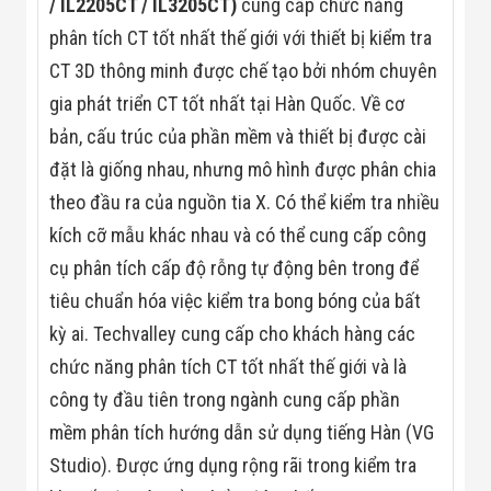
/ IL2205CT / IL3205CT)
cung cấp chức năng
Màn Hình LED
Thiết Bị Chống
phân tích CT tốt nhất thế giới với thiết bị kiểm tra
Ghi Âm
Máy X-Ray
CT 3D thông minh được chế tạo bởi nhóm chuyên
Thực Phẩm
gia phát triển CT tốt nhất tại Hàn Quốc. Về cơ
Máy Dò Kim
Loại Công
bản, cấu trúc của phần mềm và thiết bị được cài
Nghiệp
đặt là giống nhau, nhưng mô hình được phân chia
Thiết Bị Công
Nghệ Cao
theo đầu ra của nguồn tia X. Có thể kiểm tra nhiều
Ống Nhòm
kích cỡ mẫu khác nhau và có thể cung cấp công
Chuyên Dụng
Đo Lực - Sức
cụ phân tích cấp độ rỗng tự động bên trong để
Căng - Sức
Nén
tiêu chuẩn hóa việc kiểm tra bong bóng của bất
Máy Kiểm Tra
kỳ ai. Techvalley cung cấp cho khách hàng các
Khuyết Tật
Máy Kiểm Tra
chức năng phân tích CT tốt nhất thế giới và là
Vết Nứt Sản
công ty đầu tiên trong ngành cung cấp phần
Phẩm
Máy Kiểm Tra
mềm phân tích hướng dẫn sử dụng tiếng Hàn (VG
Bo Mạch Điện
Tử
Studio). Được ứng dụng rộng rãi trong kiểm tra
Súng Bắn