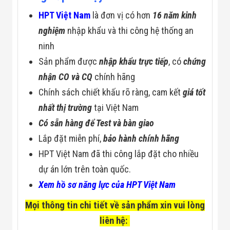
HPT Việt Nam
là đơn vị có hơn
16 năm kinh
nghiệm
nhập khẩu và thi công hệ thống an
ninh
Sản phẩm được
nhập khẩu trực tiếp
, có
chứng
nhận CO và CQ
chính hãng
Chính sách chiết khấu rõ ràng, cam kết
giá tốt
nhất thị trường
tại Việt Nam
Có sẵn hàng để Test và bàn giao
Lắp đặt miễn phí,
bảo hành chính hãng
HPT Việt Nam đã thi công lắp đặt cho nhiều
dự án lớn trên toàn quốc.
Xem hồ sơ năng lực của HPT Việt Nam
Mọi thông tin chi tiết về sản phẩm xin vui lòng
liên hệ: