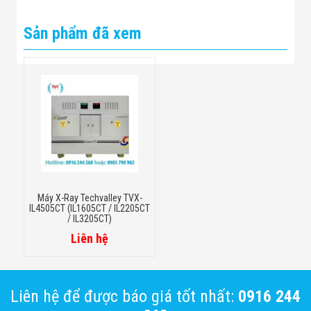
Sản phẩm đã xem
Máy X-Ray Techvalley TVX-
IL4505CT (IL1605CT / IL2205CT
/ IL3205CT)
Liên hệ
Liên hệ để được báo giá tốt nhất:
0916 244