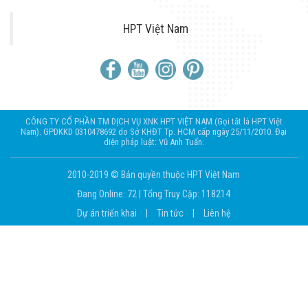
HPT Việt Nam
CÔNG TY CỔ PHẦN TM DỊCH VỤ XNK HPT VIỆT NAM (Gọi tắt là HPT Việt
Nam). GPDKKD 0310478692 do Sở KHĐT Tp. HCM cấp ngày 25/11/2010. Đại
diện pháp luật: Vũ Anh Tuấn.
2010-2019 © Bản quyền thuộc HPT Việt Nam
Đang Online: 72
|
Tổng Truy Cập: 118214
Dự án triển khai
|
Tin tức
|
Liên hệ