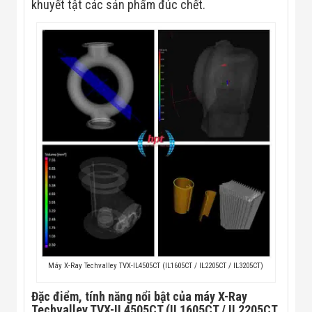
khuyết tật các sản phẩm đúc chết.
Flycam
Robot Tự Hành
Robot AI
THIẾT BỊ KIỂM
SOÁT RA VÀO
Cổng Dò Kim
Loại
Máy Soi Hành
Lý (X-Ray)
Cổng Phân Làn
Tự Động
Nhận Diện
Khuôn Mặt
Hệ Thống Điện
Nhẹ
Thiết Bị Theo
Ngành
Thiết Bị Ngành
Thực Phẩm
Thiết Bị Ngành
Máy X-Ray Techvalley TVX-IL4505CT (IL1605CT / IL2205CT / IL3205CT)
Thực Phẩm
Matrixcope
Đặc điểm, tính năng nổi bật của máy X-Ray
Thiết Bị Ngành
Techvalley TVX-IL4505CT (IL1605CT / IL2205CT