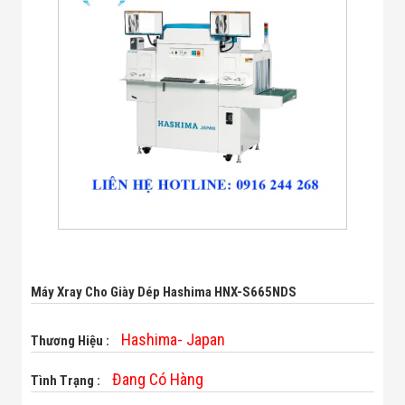
Bị Ngành Thủy
Sản - Đông
Lạnh
Giải Pháp Thiết
Bị Ngành Thực
Phẩm Đóng Gói
Giải Pháp Thiết
Bị Ngành May
Mặc - Giày Da
Giải Pháp Thiết
Bị Ngành Linh
Kiện Điện Tử
Giải Pháp Thiết
Bị Ngành Giáo
Dục
Giải Pháp Thiết
Bị Ngành Bán
Máy Xray Cho Giày Dép Hashima HNX-S665NDS
Lẻ - Retail
Giải Pháp
Chuyên Dụng
Hashima- Japan
Thương Hiệu :
Ngành Công An
- Quân Đội
Đang Có Hàng
Tình Trạng :
Giải Pháp Bãi
Giữ Xe Thông