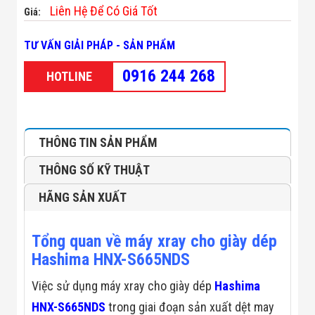
Minh
Liên Hệ Để Có Giá Tốt
Giá:
Sản Phẩm
THIẾT BỊ AN
TƯ VẤN GIẢI PHÁP - SẢN PHẨM
NINH
Camera Thông
0916 244 268
HOTLINE
Minh
Cổng Từ Siêu
Thị
Máy Đếm
Người
THÔNG TIN SẢN PHẨM
Máy Dò Tìm
Thuốc Nổ
THÔNG SỐ KỸ THUẬT
Phòng Chống
Khủng Bố
HÃNG SẢN XUẤT
Camera Đo
Thân Nhiệt
THIẾT BỊ
Tổng quan về máy xray cho giày dép
CHUYÊN
DỤNG
Hashima HNX-S665NDS
Máy Dò Tạp
Chất
Việc sử dụng máy xray cho giày dép
Hashima
Màn Hình
Tương Tác
HNX-S665NDS
trong giai đoạn sản xuất dệt may