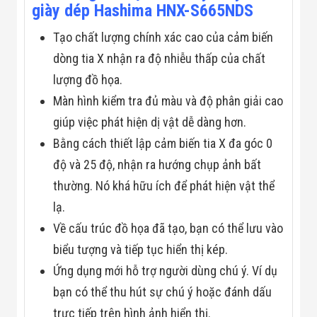
Công Nghiệp
giày dép Hashima HNX-S665NDS
Thiết Bị Ngành
Giáo Dục
Tạo chất lượng chính xác cao của cảm biến
Thiết Bị Ngành
Thủy Sản
dòng tia X nhận ra độ nhiễu thấp của chất
Thiết Bị Ngành
lượng đồ họa.
Giày Da, Túi
Xách
Màn hình kiểm tra đủ màu và độ phân giải cao
Dự Án Triển
giúp việc phát hiện dị vật dễ dàng hơn.
Khai
Dự Án Ngành
Bằng cách thiết lập cảm biến tia X đa góc 0
Thủy Sản
Dự Án Ngành
độ và 25 độ, nhận ra hướng chụp ảnh bất
Thực Phẩm
thường. Nó khá hữu ích để phát hiện vật thể
Dự Án Ngành
Siêu Thị - Ngân
lạ.
Hàng
Về cấu trúc đồ họa đã tạo, bạn có thể lưu vào
Dự Án Ngành
Giáo Dục -
biểu tượng và tiếp tục hiển thị kép.
Trường Học
Ứng dụng mới hỗ trợ người dùng chú ý. Ví dụ
Dự Án Ngành
Điện Tử
bạn có thể thu hút sự chú ý hoặc đánh dấu
Dự Án Ngành
Công An - Quân
trực tiếp trên hình ảnh hiển thị.