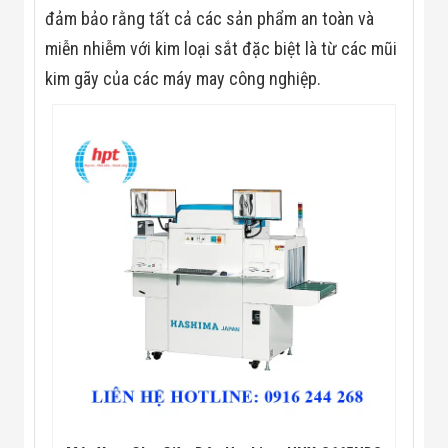
Màn Hình LED
đảm bảo rằng tất cả các sản phẩm an toàn và
Thiết Bị Chống
Ghi Âm
miễn nhiễm với kim loại sắt đặc biệt là từ các mũi
Máy X-Ray
kim gãy của các máy may công nghiệp.
Thực Phẩm
Máy Dò Kim
Loại Công
Nghiệp
Thiết Bị Công
Nghệ Cao
Ống Nhòm
Chuyên Dụng
Đo Lực - Sức
Căng - Sức
Nén
Máy Kiểm Tra
Khuyết Tật
Máy Kiểm Tra
Vết Nứt Sản
Phẩm
Máy Kiểm Tra
Bo Mạch Điện
Tử
Súng Bắn