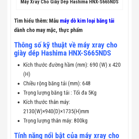
Máy Xray Cho Giày Dép Hashima HNX-S665NDS
Flycam
Robot Tự Hành
Robot AI
Tìm hiểu thêm: Mẫu
máy dò kim loại băng tải
THIẾT BỊ KIỂM
SOÁT RA VÀO
dành cho may mặc, thực phẩm
Cổng Dò Kim
Loại
Thông số kỹ thuật về máy xray cho
Máy Soi Hành
Lý (X-Ray)
giày dép Hashima HNX-S665NDS
Cổng Phân Làn
Tự Động
Kích thước đường hầm (mm): 690 (W) x 420
Nhận Diện
(H)
Khuôn Mặt
Hệ Thống Điện
Chiều rộng băng tải (mm): 648
Nhẹ
Thiết Bị Theo
Trọng lượng băng tải : Tối đa 5Kg
Ngành
Kích thước thân máy:
Thiết Bị Ngành
Thực Phẩm
2130(W)×940(D)×1735(H)mm
Thiết Bị Ngành
Trọng lượng thân máy: 800kg
Thực Phẩm
Matrixcope
Thiết Bị Ngành
Tính năng nổi bật của máy xray cho