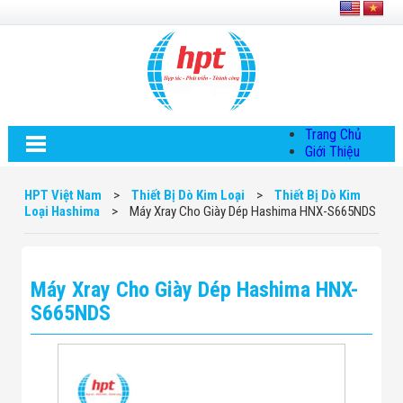
Trang Chủ
Giới Thiệu
Về HPT Việt
Nam
HPT Việt Nam
>
Thiết Bị Dò Kim Loại
>
Thiết Bị Dò Kim
Hội Đồng Quản
Loại Hashima
>
Máy Xray Cho Giày Dép Hashima HNX-S665NDS
Trị
Chính Sách Quy
Định Chung
Chính Sách Bảo
Máy Xray Cho Giày Dép Hashima HNX-
Mật Thông Tin
Chiến Lược
S665NDS
Phát Triển
Thông Tin
Chuyển Khoản
Giải Pháp
Giải Pháp Thiết