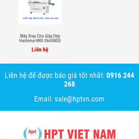
Máy Xray Cho Giày Dép
Hashima HNX-S665NDS
Liên hệ
Liên hệ để được báo giá tốt nhất:
0916 244
268
Email: sale@hptvn.com