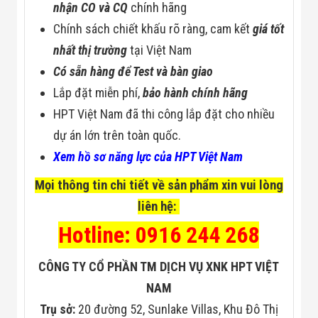
nhận CO và CQ
chính hãng
Chính sách chiết khấu rõ ràng, cam kết
giá tốt
nhất thị trường
tại Việt Nam
Có sẵn hàng để Test và bàn giao
Lắp đặt miễn phí,
bảo hành chính hãng
HPT Việt Nam đã thi công lắp đặt cho nhiều
dự án lớn trên toàn quốc.
Xem hồ sơ năng lực của HPT Việt Nam
Mọi thông tin chi tiết về sản phẩm xin vui lòng
liên hệ:
Hotline: 0916 244 268
CÔNG TY CỔ PHẦN TM DỊCH VỤ XNK HPT VIỆT
NAM
Trụ sở:
20 đường 52, Sunlake Villas, Khu Đô Thị