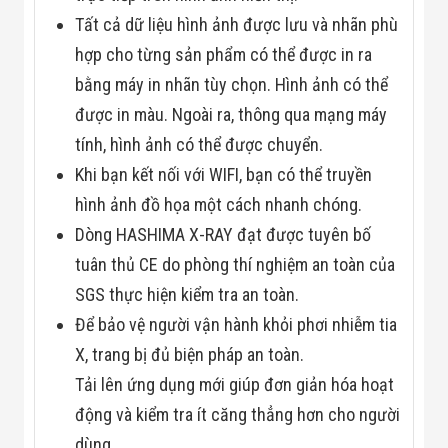
Đội
Tất cả dữ liệu hình ảnh được lưu và nhãn phù
Dự Án Khối Nhà
Máy
hợp cho từng sản phẩm có thể được in ra
Dự Án Kho
bằng máy in nhãn tùy chọn. Hình ảnh có thể
Xưởng -
Logistics
được in màu. Ngoài ra, thông qua mạng máy
Tin Tức
tính, hình ảnh có thể được chuyển.
Tin Công Nghệ
Tin Khuyến Mãi
Khi bạn kết nối với WIFI, bạn có thể truyền
Tin Tuyển Dụng
Liên Hệ
hình ảnh đồ họa một cách nhanh chóng.
Dòng HASHIMA X-RAY đạt được tuyên bố
tuân thủ CE do phòng thí nghiệm an toàn của
SGS thực hiện kiểm tra an toàn.
Để bảo vệ người vận hành khỏi phơi nhiễm tia
X, trang bị đủ biện pháp an toàn.
Tải lên ứng dụng mới giúp đơn giản hóa hoạt
động và kiểm tra ít căng thẳng hơn cho người
dùng.