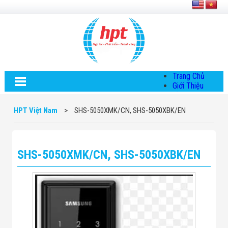
Trang Chủ
Giới Thiệu
Về HPT Việt
Nam
HPT Việt Nam
>
SHS-5050XMK/CN, SHS-5050XBK/EN
Hội Đồng Quản
Trị
Chính Sách Quy
Định Chung
SHS-5050XMK/CN, SHS-5050XBK/EN
Chính Sách Bảo
Mật Thông Tin
Chiến Lược
Phát Triển
Thông Tin
Chuyển Khoản
Giải Pháp
Giải Pháp Thiết