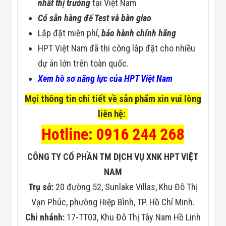
Công Nghiệp
nhất thị trường
tại Việt Nam
Thiết Bị Ngành
Có sẵn hàng để Test và bàn giao
Giáo Dục
Thiết Bị Ngành
Lắp đặt miễn phí,
bảo hành chính hãng
Thủy Sản
HPT Việt Nam đã thi công lắp đặt cho nhiều
Thiết Bị Ngành
Giày Da, Túi
dự án lớn trên toàn quốc.
Xách
Xem hồ sơ năng lực của HPT Việt Nam
Dự Án Triển
Khai
Dự Án Ngành
Mọi thông tin chi tiết về sản phẩm xin vui lòng
Thủy Sản
liên hệ:
Dự Án Ngành
Thực Phẩm
Hotline: 0916 244 268
Dự Án Ngành
Siêu Thị - Ngân
Hàng
CÔNG TY CỔ PHẦN TM DỊCH VỤ XNK HPT VIỆT
Dự Án Ngành
NAM
Giáo Dục -
Trường Học
Trụ sở:
20 đường 52, Sunlake Villas, Khu Đô Thị
Dự Án Ngành
Vạn Phúc, phường Hiệp Bình, TP. Hồ Chí Minh.
Điện Tử
Dự Án Ngành
Chi nhánh:
17-TT03, Khu Đô Thị Tây Nam Hồ Linh
Công An - Quân