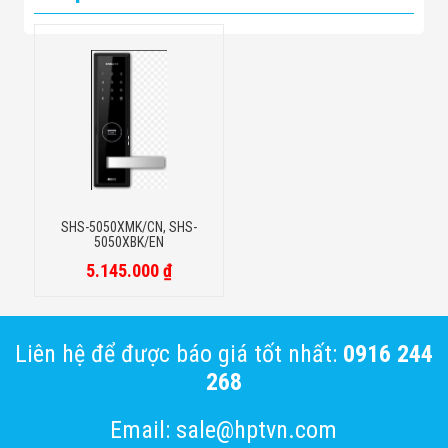
SHS-5050XMK/CN, SHS-
5050XBK/EN
5.145.000 ₫
Liên hệ để được báo giá tốt nhất:
0916 244
268
Email: sale@hptvn.com