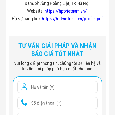
Đàm, phường Hoàng Liệt, TP. Hà Nội.
Đội
Dự Án Khối Nhà
Website:
https://hptvietnam.vn/
Máy
Dự Án Kho
Hồ sơ năng lực:
https://hptvietnam.vn/profile.pdf
Xưởng -
Logistics
Tin Tức
Tin Công Nghệ
Tin Khuyến Mãi
TƯ VẤN GIẢI PHÁP VÀ NHẬN
Tin Tuyển Dụng
Liên Hệ
BÁO GIÁ TỐT NHẤT
Vui lòng để lại thông tin, chúng tôi sẽ liên hệ và
tư vấn giải pháp phù hợp nhất cho bạn!