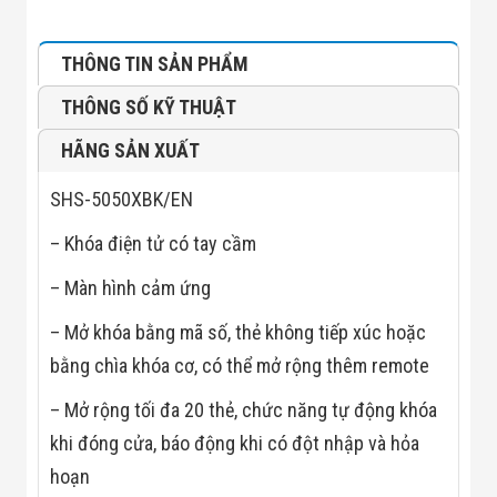
Màn Hình LED
Thiết Bị Chống
Ghi Âm
THÔNG TIN SẢN PHẨM
Máy X-Ray
Thực Phẩm
THÔNG SỐ KỸ THUẬT
Máy Dò Kim
Loại Công
HÃNG SẢN XUẤT
Nghiệp
Thiết Bị Công
Nghệ Cao
SHS-5050XBK/EN
Ống Nhòm
Chuyên Dụng
– Khóa điện tử có tay cầm
Đo Lực - Sức
Căng - Sức
– Màn hình cảm ứng
Nén
Máy Kiểm Tra
– Mở khóa bằng mã số, thẻ không tiếp xúc hoặc
Khuyết Tật
Máy Kiểm Tra
bằng chìa khóa cơ, có thể mở rộng thêm remote
Vết Nứt Sản
Phẩm
– Mở rộng tối đa 20 thẻ, chức năng tự động khóa
Máy Kiểm Tra
khi đóng cửa, báo động khi có đột nhập và hỏa
Bo Mạch Điện
Tử
hoạn
Súng Bắn