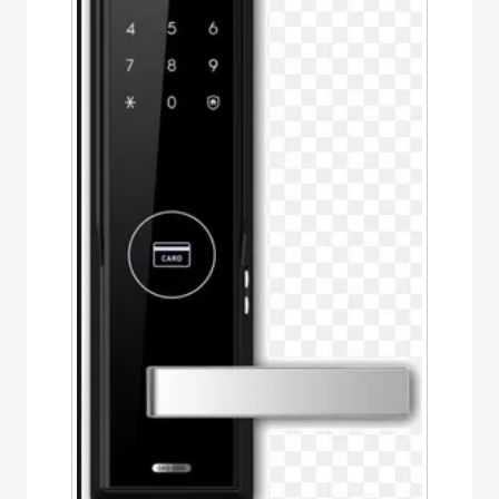
Bị Ngành Thủy
Sản - Đông
Lạnh
Giải Pháp Thiết
Bị Ngành Thực
Phẩm Đóng Gói
Giải Pháp Thiết
Bị Ngành May
Mặc - Giày Da
Giải Pháp Thiết
Bị Ngành Linh
Kiện Điện Tử
Giải Pháp Thiết
Bị Ngành Giáo
Dục
Giải Pháp Thiết
Bị Ngành Bán
Lẻ - Retail
Giải Pháp
Chuyên Dụng
Ngành Công An
- Quân Đội
Giải Pháp Bãi
Giữ Xe Thông