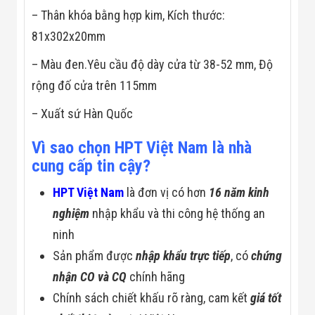
Flycam
– Thân khóa bằng hợp kim, Kích thước:
Robot Tự Hành
81x302x20mm
Robot AI
THIẾT BỊ KIỂM
SOÁT RA VÀO
– Màu đen.Yêu cầu độ dày cửa từ 38-52 mm, Độ
Cổng Dò Kim
rộng đố cửa trên 115mm
Loại
Máy Soi Hành
– Xuất sứ Hàn Quốc
Lý (X-Ray)
Cổng Phân Làn
Tự Động
Vì sao chọn HPT Việt Nam là nhà
Nhận Diện
cung cấp tin cậy?
Khuôn Mặt
Hệ Thống Điện
HPT Việt Nam
là đơn vị có hơn
16 năm kinh
Nhẹ
Thiết Bị Theo
nghiệm
nhập khẩu và thi công hệ thống an
Ngành
ninh
Thiết Bị Ngành
Thực Phẩm
Sản phẩm được
nhập khẩu trực tiếp
, có
chứng
Thiết Bị Ngành
nhận CO và CQ
chính hãng
Thực Phẩm
Matrixcope
Chính sách chiết khấu rõ ràng, cam kết
giá tốt
Thiết Bị Ngành