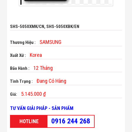
Minh
Sản Phẩm
THIẾT BỊ AN
NINH
SHS-5050XMK/CN, SHS-5050XBK/EN
Camera Thông
Minh
Cổng Từ Siêu
SAMSUNG
Thương Hiệu :
Thị
Máy Đếm
Korea
Người
Xuất Xứ :
Máy Dò Tìm
Thuốc Nổ
12 Tháng
Bảo Hành :
Phòng Chống
Khủng Bố
Đang Có Hàng
Tình Trạng :
Camera Đo
Thân Nhiệt
5.145.000 ₫
THIẾT BỊ
Giá:
CHUYÊN
DỤNG
TƯ VẤN GIẢI PHÁP - SẢN PHẨM
Máy Dò Tạp
Chất
0916 244 268
HOTLINE
Màn Hình
Tương Tác