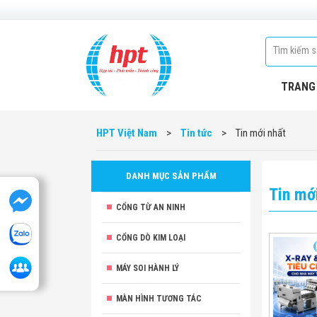
TRANG
HPT Việt Nam
>
Tin tức
>
Tin mới nhất
DANH MỤC SẢN PHẨM
Tin mớ
CỔNG TỪ AN NINH
CỔNG DÒ KIM LOẠI
MÁY SOI HÀNH LÝ
MÀN HÌNH TƯƠNG TÁC