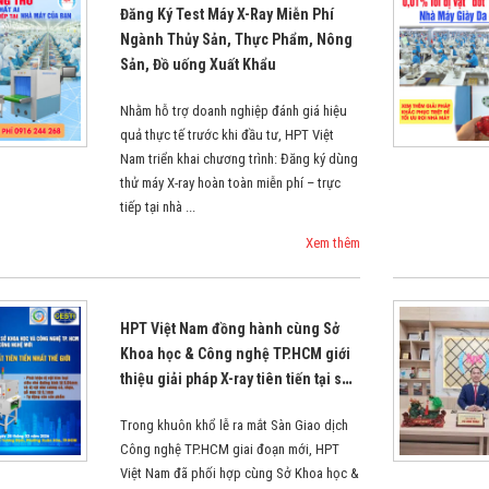
Đăng Ký Test Máy X-Ray Miễn Phí
Ngành Thủy Sản, Thực Phẩm, Nông
Sản, Đồ uống Xuất Khẩu
Nhằm hỗ trợ doanh nghiệp đánh giá hiệu
quả thực tế trước khi đầu tư, HPT Việt
Nam triển khai chương trình: Đăng ký dùng
thử máy X-ray hoàn toàn miễn phí – trực
tiếp tại nhà ...
Xem thêm
HPT Việt Nam đồng hành cùng Sở
Khoa học & Công nghệ TP.HCM giới
thiệu giải pháp X-ray tiên tiến tại sự
kiện ra mắt Sàn Giao dịch Công
Trong khuôn khổ lễ ra mắt Sàn Giao dịch
nghệ giai đoạn mới
Công nghệ TP.HCM giai đoạn mới, HPT
Việt Nam đã phối hợp cùng Sở Khoa học &