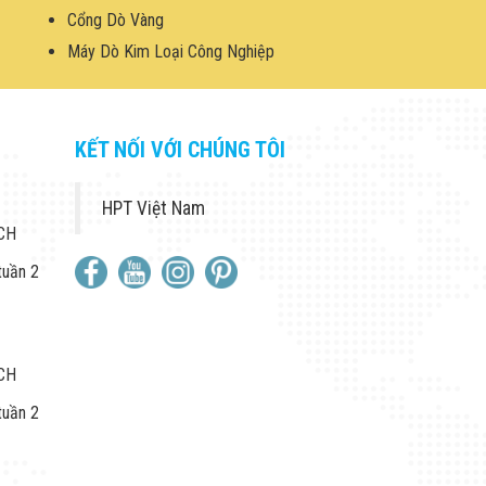
Cổng Dò Vàng
Máy Dò Kim Loại Công Nghiệp
KẾT NỐI VỚI CHÚNG TÔI
HPT Việt Nam
 CH
tuần 2
 CH
tuần 2