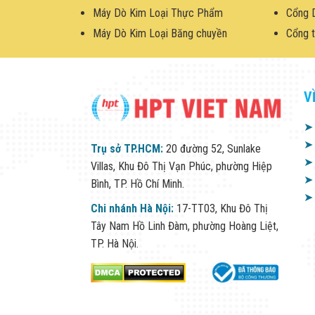
Máy Dò Kim Loại Thực Phẩm
Cổng 
Máy Dò Kim Loại Băng chuyền
Cổng t
V
➤
➤
Trụ sở TP.HCM:
20 đường 52, Sunlake
➤
Villas, Khu Đô Thị Vạn Phúc, phường Hiệp
➤
Bình, TP. Hồ Chí Minh.
➤
Chi nhánh Hà Nội:
17-TT03, Khu Đô Thị
Tây Nam Hồ Linh Đàm, phường Hoàng Liệt,
TP. Hà Nội.