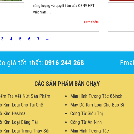
năng lượng và quyết tâm của CBNV HPT
Việt Nam. ...
Xem thêm
3
4
5
6
7
→
o giá tốt nhất:
0916 244 268
Emai
CÁC SẢN PHẨM BÁN CHẠY
iểm Tra Vết Nứt Sản Phẩm
Màn Hình Tương Tác 86inch
ò Kim Loại Cho Tái Chế
Máy Dò Kim Loại Cho Bao Bì
ò Kim Hasima
Cổng Từ Siêu Thị
ò Kim Loại Băng Tải
Cổng Từ An Ninh
ò Kim Loại Trong Thủy Sản
Màn Hình Tương Tác