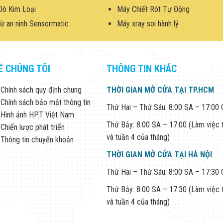
Dò Kim Loại
Máy Chiết Rót Tự Động
ừ an ninh Sensormatic
Máy xray soi hành lý
Ề CHÚNG TÔI
THÔNG TIN KHÁC
Chính sách quy định chung
THỜI GIAN MỞ CỬA TẠI TP.HCM
Chính sách bảo mật thông tin
Thứ Hai – Thứ Sáu: 8:00 SA – 17:00
Hình ảnh HPT Việt Nam
Thứ Bảy: 8:00 SA – 17:00 (Làm việc 
Chiến lược phát triển
và tuần 4 của tháng)
Thông tin chuyển khoản
THỜI GIAN MỞ CỬA TẠI HÀ NỘI
Thứ Hai – Thứ Sáu: 8:00 SA – 17:30
Thứ Bảy: 8:00 SA – 17:30 (Làm việc 
và tuần 4 của tháng)