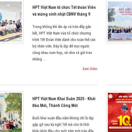
HPT Việt Nam tổ chức Tết Đoàn Viên
và mừng sinh nhật CBNV tháng 9
Trong không khí ấm áp và tràn đầy gắn
kết, HPT Việt Nam vừa tổ chức chương
trình Tết Đoàn Viên dành cho toàn thể cán
bộ nhân viên. Đây là dịp để mọi người
cùng nhau sum họp, sẻ chia và gửi trao
những ...
Xem thêm
HPT Việt Nam Khai Xuân 2025 - Khởi
Đầu Mới, Thành Công Mới
Buổi khai xuân đầu năm không chỉ là dịp
gặp gỡ sau kỳ nghỉ Tết mà còn là thời
khắc khởi đầu cho một năm mới tràn đầy