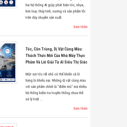
hai hệ thống AI giúp phát hiện tóc, nhựa,
kim loại, thủy tinh, xương và sản phẩm lỗi
trên dây chuyền sản xuất.
Xem thêm
Tóc, Côn Trùng, Dị Vật Cùng Màu:
Thách Thức Mới Của Nhà Máy Thực
Phẩm Và Lời Giải Từ AI Siêu Thị Giác
Một sợi tóc rất nhỏ có thể khiến cả lô
hàng bị khiếu nại. Những dị vật cùng màu
với sản phẩm chính là "điểm mù" mà nhiều
hệ thống kiểm tra truyền thống chưa thể
xử lý triệt ...
Xem thêm