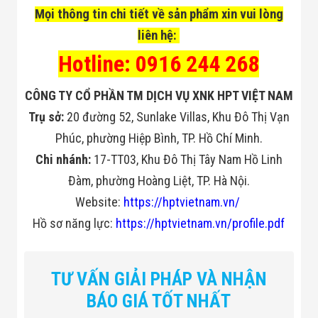
Flycam
Mọi thông tin chi tiết về sản phẩm xin vui lòng
Robot Tự Hành
liên hệ:
Robot AI
THIẾT BỊ KIỂM
Hotline: 0916 244 268
SOÁT RA VÀO
Cổng Dò Kim
Loại
CÔNG TY CỔ PHẦN TM DỊCH VỤ XNK HPT VIỆT NAM
Máy Soi Hành
Trụ sở:
20 đường 52, Sunlake Villas, Khu Đô Thị Vạn
Lý (X-Ray)
Cổng Phân Làn
Phúc, phường Hiệp Bình, TP. Hồ Chí Minh.
Tự Động
Nhận Diện
Chi nhánh:
17-TT03, Khu Đô Thị Tây Nam Hồ Linh
Khuôn Mặt
Đàm, phường Hoàng Liệt, TP. Hà Nội.
Hệ Thống Điện
Nhẹ
Website:
https://hptvietnam.vn/
Thiết Bị Theo
Hồ sơ năng lực:
https://hptvietnam.vn/profile.pdf
Ngành
Thiết Bị Ngành
Thực Phẩm
Thiết Bị Ngành
TƯ VẤN GIẢI PHÁP VÀ NHẬN
Thực Phẩm
Matrixcope
BÁO GIÁ TỐT NHẤT
Thiết Bị Ngành