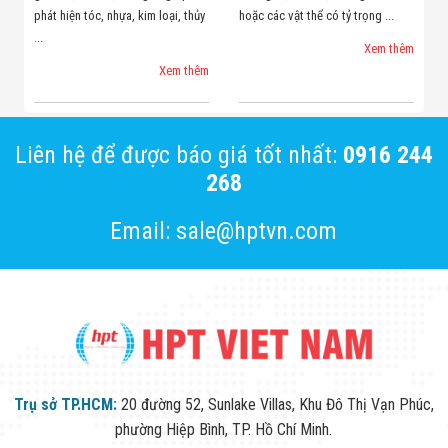
phát hiện tóc, nhựa, kim loại, thủy
hoặc các vật thể có tỷ trọng ...
...
Xem thêm
Xem thêm
Liên hệ để được báo giá tốt nhất:
0916 244
268
Email: sale@hptvn.com
Trụ sở TP.HCM:
20 đường 52, Sunlake Villas, Khu Đô Thị Vạn Phúc,
phường Hiệp Bình, TP. Hồ Chí Minh.