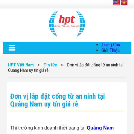
Trang Chủ
Giới Thiệu
Về HPT Việt
Nam
HPT Việt Nam
>
Tin tức
>
Đơn vị lắp đặt cổng từ an ninh tại
Hội Đồng Quản
Quảng Nam uy tín giá rẻ
Trị
Chính Sách Quy
Định Chung
Chính Sách Bảo
Đơn vị lắp đặt cổng từ an ninh tại
Mật Thông Tin
Chiến Lược
Quảng Nam uy tín giá rẻ
Phát Triển
Thông Tin
Chuyển Khoản
Giải Pháp
Thị trường kinh doanh thời trang tại
Quảng Nam
Giải Pháp Thiết