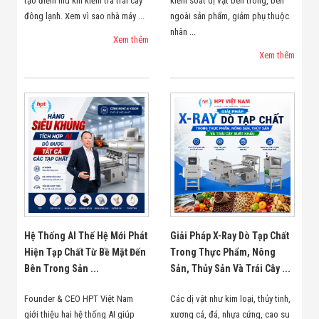
tạo điểm mù khi kiểm tra trái cây
kiểm soát dị vật bên trong, bên
đông lạnh. Xem vì sao nhà máy ...
ngoài sản phẩm, giảm phụ thuộc
nhân ...
Xem thêm
Xem thêm
Hệ Thống AI Thế Hệ Mới Phát
Giải Pháp X-Ray Dò Tạp Chất
Hiện Tạp Chất Từ Bề Mặt Đến
Trong Thực Phẩm, Nông
Bên Trong Sản ...
Sản, Thủy Sản Và Trái Cây ...
Founder & CEO HPT Việt Nam
Các dị vật như kim loại, thủy tinh,
giới thiệu hai hệ thống AI giúp
xương cá, đá, nhựa cứng, cao su