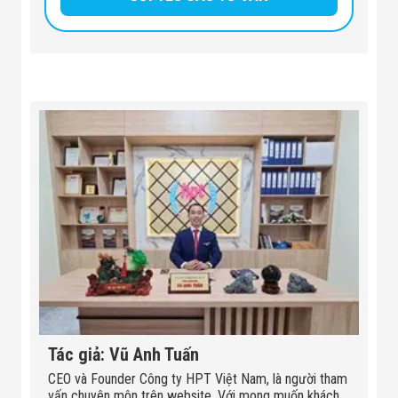
Đội
Dự Án Khối Nhà
Máy
Dự Án Kho
Xưởng -
Logistics
Tin Tức
Tin Công Nghệ
Tin Khuyến Mãi
Tin Tuyển Dụng
Liên Hệ
Tác giả: Vũ Anh Tuấn
CEO và Founder Công ty HPT Việt Nam, là người tham
vấn chuyên môn trên website. Với mong muốn khách