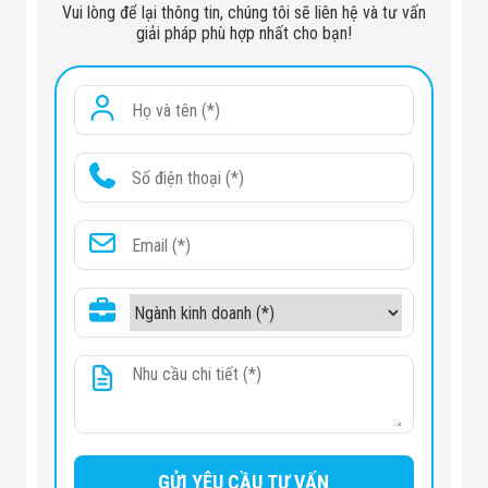
Công Nghiệp
Vui lòng để lại thông tin, chúng tôi sẽ liên hệ và tư vấn
Thiết Bị Ngành
giải pháp phù hợp nhất cho bạn!
Giáo Dục
Thiết Bị Ngành
Thủy Sản
Thiết Bị Ngành
Giày Da, Túi
Xách
Dự Án Triển
Khai
Dự Án Ngành
Thủy Sản
Dự Án Ngành
Thực Phẩm
Dự Án Ngành
Siêu Thị - Ngân
Hàng
Dự Án Ngành
Giáo Dục -
Trường Học
Dự Án Ngành
Điện Tử
Dự Án Ngành
Công An - Quân