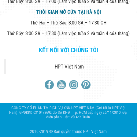
Thứ Bảy: 8:00 SA – 17:00 (Làm việc tuần 2 và tuần 4 của tháng)
THỜI GIAN MỞ CỬA TẠI HÀ NỘI
Thứ Hai – Thứ Sáu: 8:00 SA – 17:30 CH
Thứ Bảy: 8:00 SA – 17:30 (Làm việc tuần 2 và tuần 4 của tháng)
KẾT NỐI VỚI CHÚNG TÔI
HPT Việt Nam
CÔNG TY CỔ PHẦN TM DỊCH VỤ XNK HPT VIỆT NAM (Gọi tắt là HPT Việt
Nam). GPDKKD 0310478692 do Sở KHĐT Tp. HCM cấp ngày 25/11/2010. Đại
diện pháp luật: Vũ Anh Tuấn.
2010-2019 © Bản quyền thuộc HPT Việt Nam