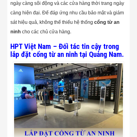
Bị Ngành Thủy
ngày càng sôi động và các cửa hàng thời trang ngày
Sản - Đông
càng hiện đại. Để đáp ứng nhu cầu bảo mật và giám
Lạnh
Giải Pháp Thiết
sát hiệu quả, không thể thiếu hệ thống
cổng từ an
Bị Ngành Thực
Phẩm Đóng Gói
ninh
cho các chủ cửa hàng.
Giải Pháp Thiết
Bị Ngành May
HPT Việt Nam – Đối tác tin cậy trong
Mặc - Giày Da
lắp đặt cổng từ an ninh tại Quảng Nam.
Giải Pháp Thiết
Bị Ngành Linh
Kiện Điện Tử
Giải Pháp Thiết
Bị Ngành Giáo
Dục
Giải Pháp Thiết
Bị Ngành Bán
Lẻ - Retail
Giải Pháp
Chuyên Dụng
Ngành Công An
- Quân Đội
Giải Pháp Bãi
Giữ Xe Thông