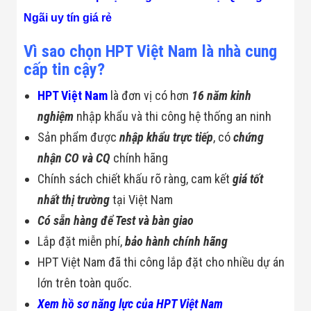
Màn Hình LED
Thiết Bị Chống
Ngãi uy tín giá rẻ
Ghi Âm
Máy X-Ray
Vì sao chọn HPT Việt Nam là nhà cung
Thực Phẩm
cấp tin cậy?
Máy Dò Kim
Loại Công
HPT Việt Nam
là đơn vị có hơn
16 năm kinh
Nghiệp
Thiết Bị Công
nghiệm
nhập khẩu và thi công hệ thống an ninh
Nghệ Cao
Ống Nhòm
Sản phẩm được
nhập khẩu trực tiếp
, có
chứng
Chuyên Dụng
nhận CO và CQ
chính hãng
Đo Lực - Sức
Căng - Sức
Chính sách chiết khấu rõ ràng, cam kết
giá tốt
Nén
nhất thị trường
tại Việt Nam
Máy Kiểm Tra
Khuyết Tật
Có sẵn hàng để Test và bàn giao
Máy Kiểm Tra
Vết Nứt Sản
Lắp đặt miễn phí,
bảo hành chính hãng
Phẩm
HPT Việt Nam đã thi công lắp đặt cho nhiều dự án
Máy Kiểm Tra
Bo Mạch Điện
lớn trên toàn quốc.
Tử
Xem hồ sơ năng lực của HPT Việt Nam
Súng Bắn