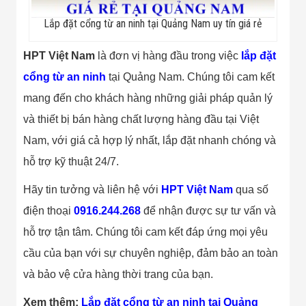
Minh
Sản Phẩm
Lắp đặt cổng từ an ninh tại Quảng Nam uy tín giá rẻ
THIẾT BỊ AN
NINH
HPT Việt Nam
là đơn vị hàng đầu trong việc
lắp đặt
Camera Thông
Minh
cổng từ an ninh
tại Quảng Nam. Chúng tôi cam kết
Cổng Từ Siêu
mang đến cho khách hàng những giải pháp quản lý
Thị
Máy Đếm
và thiết bị bán hàng chất lượng hàng đầu tại Việt
Người
Máy Dò Tìm
Nam, với giá cả hợp lý nhất, lắp đặt nhanh chóng và
Thuốc Nổ
hỗ trợ kỹ thuật 24/7.
Phòng Chống
Khủng Bố
Hãy tin tưởng và liên hệ với
HPT Việt Nam
qua số
Camera Đo
Thân Nhiệt
điện thoại
0916.244.268
để nhận được sự tư vấn và
THIẾT BỊ
CHUYÊN
hỗ trợ tận tâm. Chúng tôi cam kết đáp ứng mọi yêu
DỤNG
cầu của bạn với sự chuyên nghiệp, đảm bảo an toàn
Máy Dò Tạp
Chất
và bảo vệ cửa hàng thời trang của bạn.
Màn Hình
Tương Tác
Xem thêm:
Lắp đặt cổng từ an ninh tại Quảng