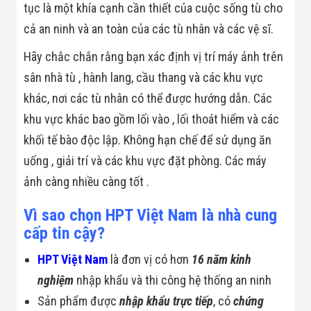
Công Nghiệp
tục là một khía cạnh cần thiết của cuộc sống tù cho
Thiết Bị Ngành
Giáo Dục
cả an ninh và an toàn của các tù nhân và các vệ sĩ.
Thiết Bị Ngành
Thủy Sản
Hãy chắc chắn rằng bạn xác định vị trí máy ảnh trên
Thiết Bị Ngành
sân nhà tù , hành lang, cầu thang và các khu vực
Giày Da, Túi
Xách
khác, nơi các tù nhân có thể được hướng dẫn. Các
Dự Án Triển
khu vực khác bao gồm lối vào , lối thoát hiểm và các
Khai
Dự Án Ngành
khối tế bào độc lập. Không hạn chế để sử dụng ăn
Thủy Sản
uống , giải trí và các khu vực đặt phòng. Các máy
Dự Án Ngành
Thực Phẩm
ảnh càng nhiều càng tốt .
Dự Án Ngành
Siêu Thị - Ngân
Vì sao chọn HPT Việt Nam là nhà cung
Hàng
Dự Án Ngành
cấp tin cậy?
Giáo Dục -
Trường Học
HPT Việt Nam
là đơn vị có hơn
16 năm kinh
Dự Án Ngành
nghiệm
nhập khẩu và thi công hệ thống an ninh
Điện Tử
Dự Án Ngành
Sản phẩm được
nhập khẩu trực tiếp
, có
chứng
Công An - Quân