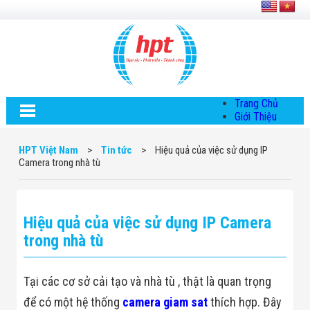
Trang Chủ
Giới Thiệu
Về HPT Việt
Nam
HPT Việt Nam
>
Tin tức
>
Hiệu quả của việc sử dụng IP
Hội Đồng Quản
Camera trong nhà tù
Trị
Chính Sách Quy
Định Chung
Chính Sách Bảo
Hiệu quả của việc sử dụng IP Camera
Mật Thông Tin
Chiến Lược
trong nhà tù
Phát Triển
Thông Tin
Chuyển Khoản
Tại các cơ sở cải tạo và nhà tù , thật là quan trọng
Giải Pháp
Giải Pháp Thiết
để có một hệ thống
camera giam sat
thích hợp. Đây