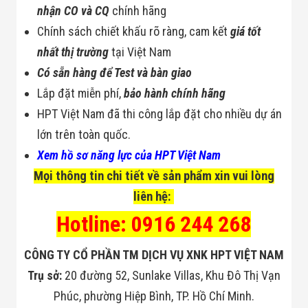
Đội
nhận CO và CQ
chính hãng
Dự Án Khối Nhà
Chính sách chiết khấu rõ ràng, cam kết
giá tốt
Máy
Dự Án Kho
nhất thị trường
tại Việt Nam
Xưởng -
Có sẵn hàng để Test và bàn giao
Logistics
Tin Tức
Lắp đặt miễn phí,
bảo hành chính hãng
Tin Công Nghệ
Tin Khuyến Mãi
HPT Việt Nam đã thi công lắp đặt cho nhiều dự án
Tin Tuyển Dụng
lớn trên toàn quốc.
Liên Hệ
Xem hồ sơ năng lực của HPT Việt Nam
Mọi thông tin chi tiết về sản phẩm xin vui lòng
liên hệ:
Hotline: 0916 244 268
CÔNG TY CỔ PHẦN TM DỊCH VỤ XNK HPT VIỆT NAM
Trụ sở:
20 đường 52, Sunlake Villas, Khu Đô Thị Vạn
Phúc, phường Hiệp Bình, TP. Hồ Chí Minh.