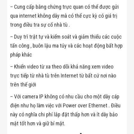
Màn Hình LED
– Cung cấp bằng chứng trực quan có thể được gửi
Thiết Bị Chống
Ghi Âm
qua internet không dây mà có thể cực kỳ có giá trị
Máy X-Ray
Thực Phẩm
trong điều tra sự cố nhà tù .
Máy Dò Kim
Loại Công
– Duy trì trật tự và kiểm soát và giảm thiểu các cuộc
Nghiệp
tấn công , buôn lậu ma túy và các hoạt động bất hợp
Thiết Bị Công
Nghệ Cao
pháp khác
Ống Nhòm
Chuyên Dụng
– Khiển video từ xa theo dõi khả năng xem video
Đo Lực - Sức
Căng - Sức
trực tiếp từ nhà tù trên Internet từ bất cứ nơi nào
Nén
trên thế giới
Máy Kiểm Tra
Khuyết Tật
– Với camera IP không có nhu cầu cho một dây cáp
Máy Kiểm Tra
Vết Nứt Sản
điện như họ làm việc với Power over Ethernet . Điều
Phẩm
này có nghĩa chi phí lắp đặt thấp hơn và ít dây bảo
Máy Kiểm Tra
Bo Mạch Điện
mật tốt hơn và giữ bí mật.
Tử
Súng Bắn