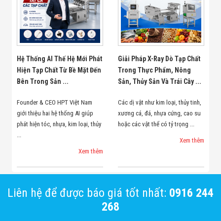
Hệ Thống AI Thế Hệ Mới Phát
Giải Pháp X-Ray Dò Tạp Chất
Hiện Tạp Chất Từ Bề Mặt Đến
Trong Thực Phẩm, Nông
Bên Trong Sản ...
Sản, Thủy Sản Và Trái Cây ...
Founder & CEO HPT Việt Nam
Các dị vật như kim loại, thủy tinh,
giới thiệu hai hệ thống AI giúp
xương cá, đá, nhựa cứng, cao su
phát hiện tóc, nhựa, kim loại, thủy
hoặc các vật thể có tỷ trọng ...
...
Xem thêm
Xem thêm
Liên hệ để được báo giá tốt nhất:
0916 244
268