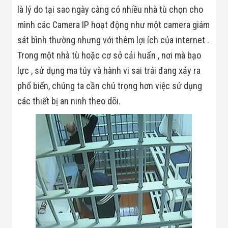
Bị Ngành Thủy
là lý do tại sao ngày càng có nhiều nhà tù chọn cho
Sản - Đông
Lạnh
mình các Camera IP hoạt động như một camera giám
Giải Pháp Thiết
sát bình thường nhưng với thêm lợi ích của internet .
Bị Ngành Thực
Phẩm Đóng Gói
Trong một nhà tù hoặc cơ sở cải huấn , nơi mà bạo
Giải Pháp Thiết
lực , sử dụng ma túy và hành vi sai trái đang xảy ra
Bị Ngành May
Mặc - Giày Da
phổ biến, chúng ta cần chú trọng hơn việc sử dụng
Giải Pháp Thiết
Bị Ngành Linh
các thiết bị an ninh theo dõi.
Kiện Điện Tử
Giải Pháp Thiết
Bị Ngành Giáo
Dục
Giải Pháp Thiết
Bị Ngành Bán
Lẻ - Retail
Giải Pháp
Chuyên Dụng
Ngành Công An
- Quân Đội
Giải Pháp Bãi
Giữ Xe Thông