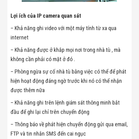
Minh
Sản Phẩm
Lợi ích của IP camera quan sát
THIẾT BỊ AN
NINH
– Khả năng ghi video với một máy tính từ xa qua
Camera Thông
Minh
internet
Cổng Từ Siêu
Thị
– Khả năng được ở khắp mọi nơi trong nhà tù , mà
Máy Đếm
Người
không cần phải có mặt ở đó .
Máy Dò Tìm
Thuốc Nổ
– Phòng ngừa sự cố nhà tù bằng việc có thể để phát
Phòng Chống
hiện hoạt động đáng ngờ trước khi nó có thể nhận
Khủng Bố
Camera Đo
được thêm nữa
Thân Nhiệt
THIẾT BỊ
– Khả năng ghi trên lệnh giám sát thông minh bắt
CHUYÊN
DỤNG
đầu để ghi lại chỉ trên chuyển động
Máy Dò Tạp
Chất
– Thông báo về phát hiện chuyển động gửi qua email,
Màn Hình
FTP và tin nhắn SMS đến cai ngục
Tương Tác