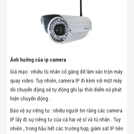
Flycam
Robot Tự Hành
Robot AI
THIẾT BỊ KIỂM
SOÁT RA VÀO
Cổng Dò Kim
Loại
Máy Soi Hành
Lý (X-Ray)
Cổng Phân Làn
Ảnh hưởng của ip camera
Tự Động
Nhận Diện
Giả mạo : nhiều tù nhân cố gắng để làm xáo trộn máy
Khuôn Mặt
Hệ Thống Điện
quay video. Tuy nhiên, camera IP đi kèm với một máy
Nhẹ
Thiết Bị Theo
dò chuyển động sẽ tự động ghi lại thời điểm nó phát
Ngành
hiện chuyển động .
Thiết Bị Ngành
Thực Phẩm
Bảo vệ sự riêng tư : nhiều người tin rằng các camera
Thiết Bị Ngành
Thực Phẩm
IP lấy đi sự riêng tư của cả hai vệ sĩ và tù nhân . Tuy
Matrixcope
nhiên , trong hầu hết các trường hợp, giám sát IP liên
Thiết Bị Ngành