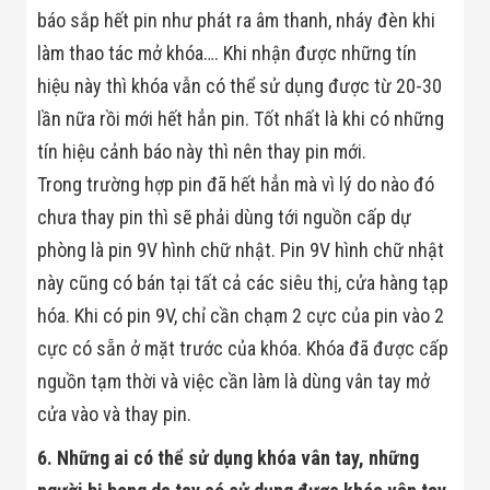
Màn Hình LED
báo sắp hết pin như phát ra âm thanh, nháy đèn khi
Thiết Bị Chống
Ghi Âm
làm thao tác mở khóa…. Khi nhận được những tín
Máy X-Ray
hiệu này thì khóa vẫn có thể sử dụng được từ 20-30
Thực Phẩm
Máy Dò Kim
lần nữa rồi mới hết hẳn pin. Tốt nhất là khi có những
Loại Công
tín hiệu cảnh báo này thì nên thay pin mới.
Nghiệp
Thiết Bị Công
Trong trường hợp pin đã hết hẳn mà vì lý do nào đó
Nghệ Cao
Ống Nhòm
chưa thay pin thì sẽ phải dùng tới nguồn cấp dự
Chuyên Dụng
phòng là pin 9V hình chữ nhật. Pin 9V hình chữ nhật
Đo Lực - Sức
Căng - Sức
này cũng có bán tại tất cả các siêu thị, cửa hàng tạp
Nén
hóa. Khi có pin 9V, chỉ cần chạm 2 cực của pin vào 2
Máy Kiểm Tra
Khuyết Tật
cực có sẵn ở mặt trước của khóa. Khóa đã được cấp
Máy Kiểm Tra
Vết Nứt Sản
nguồn tạm thời và việc cần làm là dùng vân tay mở
Phẩm
cửa vào và thay pin.
Máy Kiểm Tra
Bo Mạch Điện
6. Những ai có thể sử dụng khóa vân tay, những
Tử
Súng Bắn