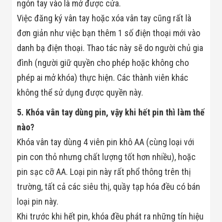
ngón tay vào là mở được cửa.
Minh
Sản Phẩm
Việc đăng ký vân tay hoặc xóa vân tay cũng rất là
THIẾT BỊ AN
đơn giản như việc bạn thêm 1 số điện thoại mới vào
NINH
Camera Thông
danh bạ điện thoại. Thao tác này sẽ do người chủ gia
Minh
đình (người giữ quyền cho phép hoặc không cho
Cổng Từ Siêu
Thị
phép ai mở khóa) thực hiện. Các thành viên khác
Máy Đếm
không thể sử dụng được quyền này.
Người
Máy Dò Tìm
Thuốc Nổ
5. Khóa vân tay dùng pin, vậy khi hết pin thì làm thế
Phòng Chống
nào?
Khủng Bố
Camera Đo
Khóa vân tay dùng 4 viên pin khô AA (cùng loại với
Thân Nhiệt
pin con thỏ nhưng chất lượng tốt hơn nhiều), hoặc
THIẾT BỊ
CHUYÊN
pin sạc cỡ AA. Loại pin này rất phổ thông trên thị
DỤNG
trường, tất cả các siêu thị, quầy tạp hóa đều có bán
Máy Dò Tạp
Chất
loại pin này.
Màn Hình
Tương Tác
Khi trước khi hết pin, khóa đều phát ra những tín hiệu