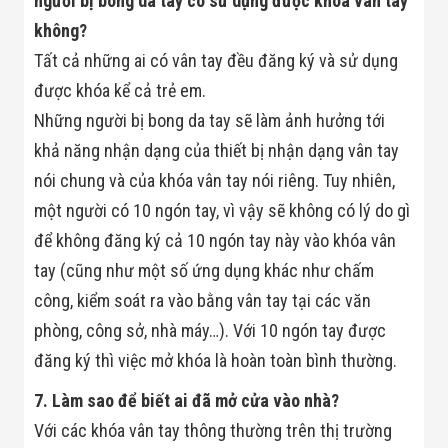
người bị bong da tay có sử dụng được khóa vân tay
Flycam
không?
Robot Tự Hành
Robot AI
Tất cả những ai có vân tay đều đăng ký và sử dụng
THIẾT BỊ KIỂM
SOÁT RA VÀO
được khóa kể cả trẻ em.
Cổng Dò Kim
Những người bị bong da tay sẽ làm ảnh hưởng tới
Loại
Máy Soi Hành
khả năng nhận dạng của thiết bị nhận dạng vân tay
Lý (X-Ray)
nói chung và của khóa vân tay nói riêng. Tuy nhiên,
Cổng Phân Làn
Tự Động
một người có 10 ngón tay, vì vậy sẽ không có lý do gì
Nhận Diện
để không đăng ký cả 10 ngón tay này vào khóa vân
Khuôn Mặt
Hệ Thống Điện
tay (cũng như một số ứng dụng khác như chấm
Nhẹ
Thiết Bị Theo
công, kiểm soát ra vào bằng vân tay tại các văn
Ngành
phòng, công sở, nhà máy…). Với 10 ngón tay được
Thiết Bị Ngành
Thực Phẩm
đăng ký thì việc mở khóa là hoàn toàn bình thường.
Thiết Bị Ngành
Thực Phẩm
7. Làm sao để biết ai đã mở cửa vào nhà?
Matrixcope
Với các khóa vân tay thông thường trên thị trường
Thiết Bị Ngành