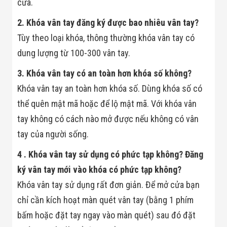
cửa.
Bị Ngành Thủy
Sản - Đông
2. Khóa vân tay đăng ký được bao nhiêu vân tay?
Lạnh
Giải Pháp Thiết
Tùy theo loại khóa, thông thường khóa vân tay có
Bị Ngành Thực
Phẩm Đóng Gói
dung lượng từ 100-300 vân tay.
Giải Pháp Thiết
Bị Ngành May
3. Khóa vân tay có an toàn hơn khóa số không?
Mặc - Giày Da
Khóa vân tay an toàn hơn khóa số. Dùng khóa số có
Giải Pháp Thiết
Bị Ngành Linh
thể quên mật mã hoặc để lộ mật mã. Với khóa vân
Kiện Điện Tử
tay không có cách nào mở được nếu không có vân
Giải Pháp Thiết
Bị Ngành Giáo
tay của người sống.
Dục
Giải Pháp Thiết
4
. Khóa vân tay sử dụng có phức tạp không? Đăng
Bị Ngành Bán
Lẻ - Retail
ký vân tay mới vào khóa có phức tạp không?
Giải Pháp
Khóa vân tay sử dụng rất đơn giản. Để mở cửa bạn
Chuyên Dụng
Ngành Công An
chỉ cần kích hoạt màn quét vân tay (bằng 1 phím
- Quân Đội
bấm hoặc đặt tay ngay vào màn quét) sau đó đặt
Giải Pháp Bãi
Giữ Xe Thông