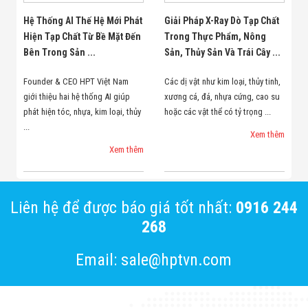
Hệ Thống AI Thế Hệ Mới Phát
Giải Pháp X-Ray Dò Tạp Chất
Hiện Tạp Chất Từ Bề Mặt Đến
Trong Thực Phẩm, Nông
Bên Trong Sản ...
Sản, Thủy Sản Và Trái Cây ...
Founder & CEO HPT Việt Nam
Các dị vật như kim loại, thủy tinh,
giới thiệu hai hệ thống AI giúp
xương cá, đá, nhựa cứng, cao su
phát hiện tóc, nhựa, kim loại, thủy
hoặc các vật thể có tỷ trọng ...
...
Xem thêm
Xem thêm
Liên hệ để được báo giá tốt nhất:
0916 244
268
Email: sale@hptvn.com