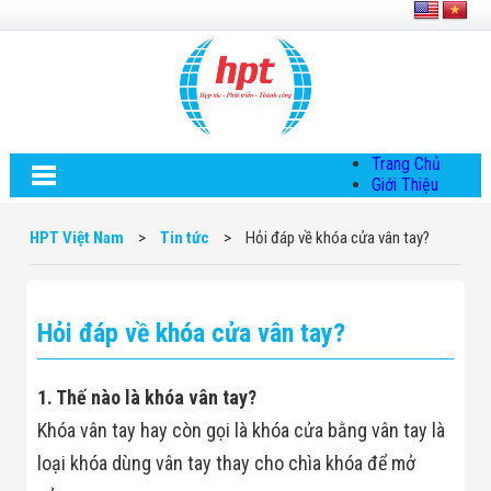
Trang Chủ
Giới Thiệu
Về HPT Việt
Nam
HPT Việt Nam
>
Tin tức
>
Hỏi đáp về khóa cửa vân tay?
Hội Đồng Quản
Trị
Chính Sách Quy
Định Chung
Hỏi đáp về khóa cửa vân tay?
Chính Sách Bảo
Mật Thông Tin
Chiến Lược
Phát Triển
1. Thế nào là khóa vân tay?
Thông Tin
Khóa vân tay hay còn gọi là khóa cửa bằng vân tay là
Chuyển Khoản
Giải Pháp
loại khóa dùng vân tay thay cho chìa khóa để mở
Giải Pháp Thiết