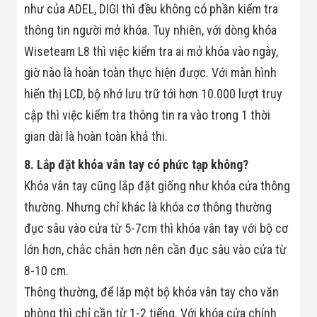
Công Nghiệp
như của ADEL, DIGI thì đều không có phần kiểm tra
Thiết Bị Ngành
Giáo Dục
thông tin người mở khóa. Tuy nhiên, với dòng khóa
Thiết Bị Ngành
Wiseteam L8 thì việc kiểm tra ai mở khóa vào ngày,
Thủy Sản
Thiết Bị Ngành
giờ nào là hoàn toàn thực hiện được. Với màn hình
Giày Da, Túi
hiển thị LCD, bộ nhớ lưu trữ tới hơn 10.000 lượt truy
Xách
Dự Án Triển
cập thì việc kiểm tra thông tin ra vào trong 1 thời
Khai
gian dài là hoàn toàn khả thi.
Dự Án Ngành
Thủy Sản
8. Lắp đặt khóa vân tay có phức tạp không?
Dự Án Ngành
Thực Phẩm
Khóa vân tay cũng lắp đặt giống như khóa cửa thông
Dự Án Ngành
Siêu Thị - Ngân
thường. Nhưng chỉ khác là khóa cơ thông thường
Hàng
đục sâu vào cửa từ 5-7cm thì khóa vân tay với bộ cơ
Dự Án Ngành
Giáo Dục -
lớn hơn, chắc chắn hơn nên cần đục sâu vào cửa từ
Trường Học
8-10 cm.
Dự Án Ngành
Điện Tử
Thông thường, để lắp một bộ khóa vân tay cho văn
Dự Án Ngành
Công An - Quân
phòng thì chỉ cần từ 1-2 tiếng. Với khóa cửa chính