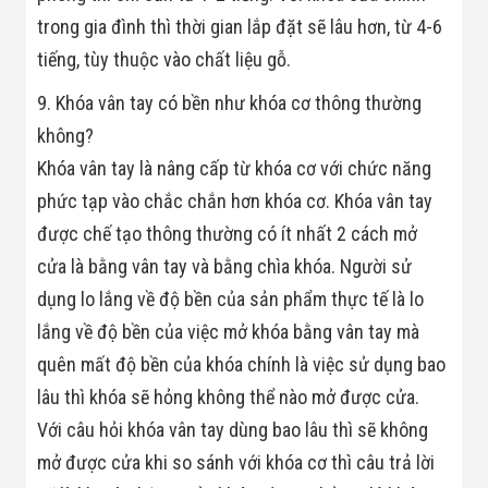
Đội
trong gia đình thì thời gian lắp đặt sẽ lâu hơn, từ 4-6
Dự Án Khối Nhà
Máy
tiếng, tùy thuộc vào chất liệu gỗ.
Dự Án Kho
Xưởng -
9. Khóa vân tay có bền như khóa cơ thông thường
Logistics
không?
Tin Tức
Tin Công Nghệ
Khóa vân tay là nâng cấp từ khóa cơ với chức năng
Tin Khuyến Mãi
Tin Tuyển Dụng
phức tạp vào chắc chắn hơn khóa cơ. Khóa vân tay
Liên Hệ
được chế tạo thông thường có ít nhất 2 cách mở
cửa là bằng vân tay và bằng chìa khóa. Người sử
dụng lo lắng về độ bền của sản phẩm thực tế là lo
lắng về độ bền của việc mở khóa bằng vân tay mà
quên mất độ bền của khóa chính là việc sử dụng bao
lâu thì khóa sẽ hỏng không thể nào mở được cửa.
Với câu hỏi khóa vân tay dùng bao lâu thì sẽ không
mở được cửa khi so sánh với khóa cơ thì câu trả lời