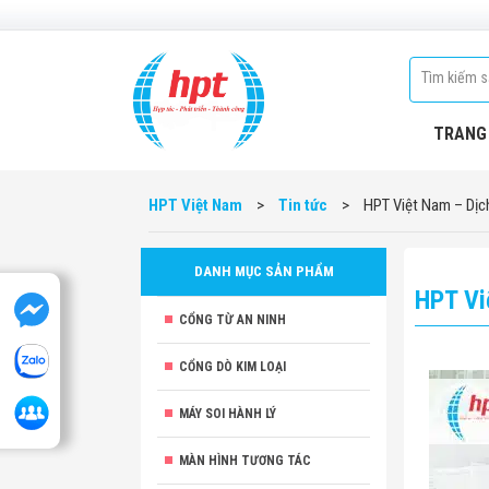
TRANG
HPT Việt Nam
>
Tin tức
>
HPT Việt Nam – Dịc
DANH MỤC SẢN PHẨM
HPT Vi
CỔNG TỪ AN NINH
CỔNG DÒ KIM LOẠI
MÁY SOI HÀNH LÝ
MÀN HÌNH TƯƠNG TÁC