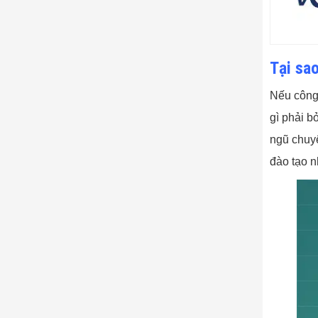
Tại sao
Nếu công 
gì phải b
ngũ chuyê
đào tạo n