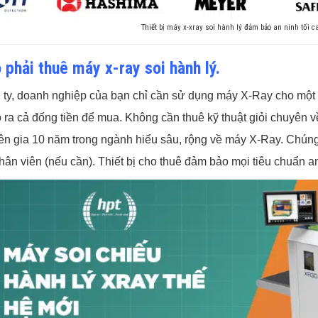
Thiết bị máy x-xray soi hành lý đảm bảo an ninh tối c
 phải thuê máy x-ray soi hành lý.
ty, doanh nghiệp của bạn chỉ cần sử dụng máy X-Ray cho một sự
ỏ ra cả đống tiền để mua. Không cần thuê kỹ thuật giỏi chuyên 
n gia 10 năm trong ngành hiểu sâu, rộng về máy X-Ray. Chúng 
hân viên (nếu cần). Thiết bị cho thuê đảm bảo mọi tiêu chuẩn an