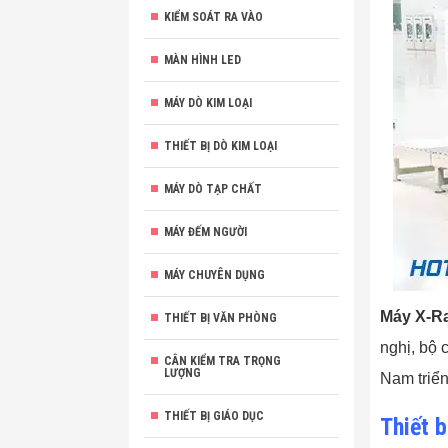
KIỂM SOÁT RA VÀO
MÀN HÌNH LED
MÁY DÒ KIM LOẠI
THIẾT BỊ DÒ KIM LOẠI
MÁY DÒ TẠP CHẤT
MÁY ĐẾM NGƯỜI
MÁY CHUYÊN DỤNG
Máy X-Ra
THIẾT BỊ VĂN PHÒNG
nghị, bộ 
CÂN KIỂM TRA TRỌNG
LƯỢNG
Nam triển
THIẾT BỊ GIÁO DỤC
Thiết b