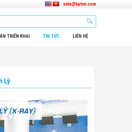
sale@hptvn.com
ÁN TRIỂN KHAI
TIN TỨC
LIÊN HỆ
h Lý