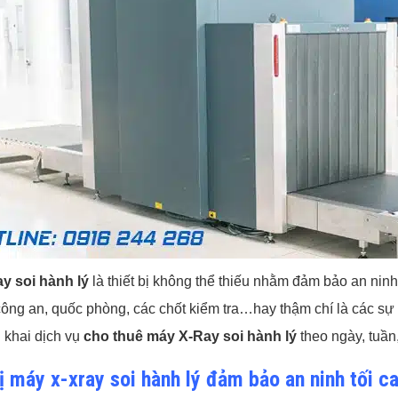
y soi hành lý
là thiết bị không thể thiếu nhằm đảm bảo an ninh
công an, quốc phòng, các chốt kiểm tra…hay thậm chí là các sự
 khai dịch vụ
cho thuê máy X-Ray soi hành lý
theo ngày, tuần
ị máy x-xray soi hành lý đảm bảo an ninh tối ca