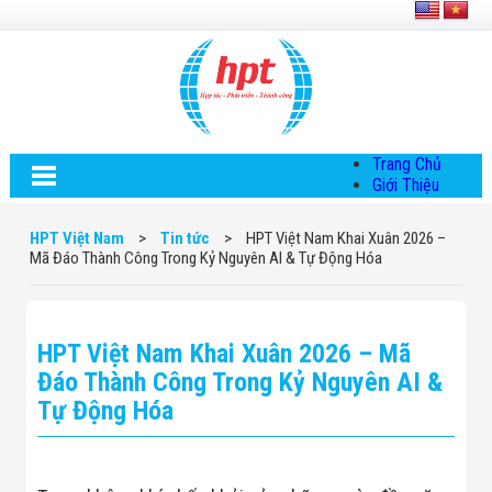
Trang Chủ
Giới Thiệu
Về HPT Việt
Nam
HPT Việt Nam
>
Tin tức
>
HPT Việt Nam Khai Xuân 2026 –
Hội Đồng Quản
Mã Đáo Thành Công Trong Kỷ Nguyên AI & Tự Động Hóa
Trị
Chính Sách Quy
Định Chung
Chính Sách Bảo
HPT Việt Nam Khai Xuân 2026 – Mã
Mật Thông Tin
Chiến Lược
Đáo Thành Công Trong Kỷ Nguyên AI &
Phát Triển
Tự Động Hóa
Thông Tin
Chuyển Khoản
Giải Pháp
Giải Pháp Thiết