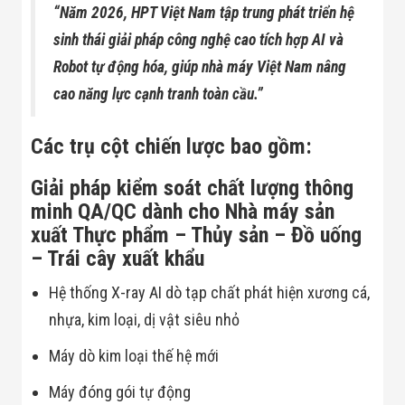
Flycam
“Năm 2026, HPT Việt Nam tập trung phát triển hệ
Robot Tự Hành
sinh thái giải pháp công nghệ cao tích hợp AI và
Robot AI
THIẾT BỊ KIỂM
Robot tự động hóa, giúp nhà máy Việt Nam nâng
SOÁT RA VÀO
cao năng lực cạnh tranh toàn cầu.”
Cổng Dò Kim
Loại
Máy Soi Hành
Các trụ cột chiến lược bao gồm:
Lý (X-Ray)
Cổng Phân Làn
Tự Động
Giải pháp kiểm soát chất lượng thông
Nhận Diện
minh QA/QC dành cho Nhà máy sản
Khuôn Mặt
xuất Thực phẩm – Thủy sản – Đồ uống
Hệ Thống Điện
Nhẹ
– Trái cây xuất khẩu
Thiết Bị Theo
Ngành
Hệ thống X-ray AI dò tạp chất phát hiện xương cá,
Thiết Bị Ngành
nhựa, kim loại, dị vật siêu nhỏ
Thực Phẩm
Thiết Bị Ngành
Máy dò kim loại thế hệ mới
Thực Phẩm
Matrixcope
Thiết Bị Ngành
Máy đóng gói tự động