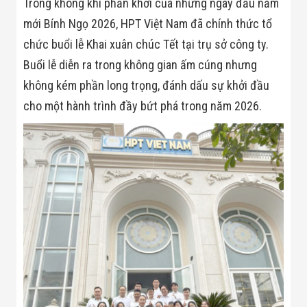
Trong không khí phấn khởi của những ngày đầu năm
Bị Ngành Thủy
Sản - Đông
mới Bính Ngọ 2026, HPT Việt Nam đã chính thức tổ
Lạnh
Giải Pháp Thiết
chức buổi lễ Khai xuân chúc Tết tại trụ sở công ty.
Bị Ngành Thực
Buổi lễ diễn ra trong không gian ấm cúng nhưng
Phẩm Đóng Gói
Giải Pháp Thiết
không kém phần long trọng, đánh dấu sự khởi đầu
Bị Ngành May
cho một hành trình đầy bứt phá trong năm 2026.
Mặc - Giày Da
Giải Pháp Thiết
Bị Ngành Linh
Kiện Điện Tử
Giải Pháp Thiết
Bị Ngành Giáo
Dục
Giải Pháp Thiết
Bị Ngành Bán
Lẻ - Retail
Giải Pháp
Chuyên Dụng
Ngành Công An
- Quân Đội
Giải Pháp Bãi
Giữ Xe Thông