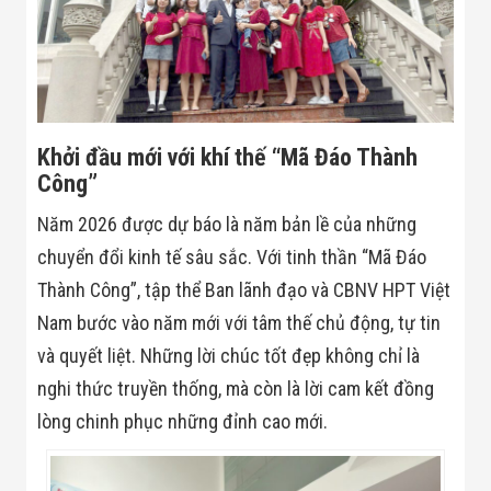
Minh
Sản Phẩm
THIẾT BỊ AN
NINH
Camera Thông
Minh
Cổng Từ Siêu
Khởi đầu mới với khí thế “Mã Đáo Thành
Thị
Công”
Máy Đếm
Người
Năm 2026 được dự báo là năm bản lề của những
Máy Dò Tìm
Thuốc Nổ
chuyển đổi kinh tế sâu sắc. Với tinh thần “Mã Đáo
Phòng Chống
Khủng Bố
Thành Công”, tập thể Ban lãnh đạo và CBNV HPT Việt
Camera Đo
Nam bước vào năm mới với tâm thế chủ động, tự tin
Thân Nhiệt
THIẾT BỊ
và quyết liệt. Những lời chúc tốt đẹp không chỉ là
CHUYÊN
nghi thức truyền thống, mà còn là lời cam kết đồng
DỤNG
Máy Dò Tạp
lòng chinh phục những đỉnh cao mới.
Chất
Màn Hình
Tương Tác