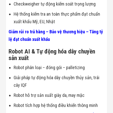
Công Nghiệp
Checkweigher tự động kiểm soát trọng lượng
Thiết Bị Ngành
Giáo Dục
Hệ thống kiểm tra an toàn thực phẩm đạt chuẩn
Thiết Bị Ngành
Thủy Sản
xuất khẩu Mỹ, EU, Nhật
Thiết Bị Ngành
Giày Da, Túi
Giảm rủi ro trả hàng – Bảo vệ thương hiệu – Tăng tỷ
Xách
lệ đạt chuẩn xuất khẩu
Dự Án Triển
Khai
Dự Án Ngành
Robot AI & Tự động hóa dây chuyền
Thủy Sản
sản xuất
Dự Án Ngành
Thực Phẩm
Robot phân loại – đóng gói – palletizing
Dự Án Ngành
Siêu Thị - Ngân
Giải pháp tự động hóa dây chuyền thủy sản, trái
Hàng
Dự Án Ngành
cây IQF
Giáo Dục -
Trường Học
Robot hỗ trợ sản xuất giày da, may mặc
Dự Án Ngành
Điện Tử
Robot tích hợp hệ thống điều khiển thông minh
Dự Án Ngành
Công An - Quân