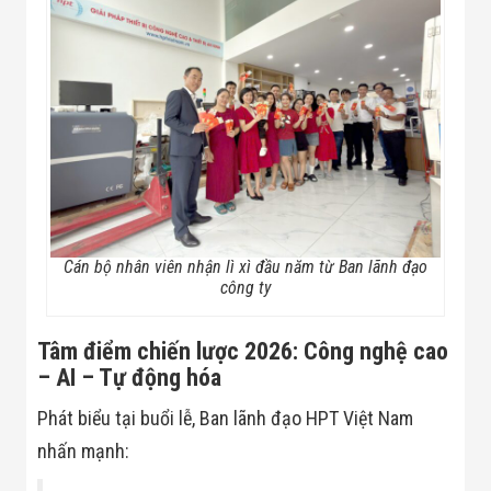
Màn Hình LED
Thiết Bị Chống
Ghi Âm
Máy X-Ray
Thực Phẩm
Máy Dò Kim
Loại Công
Nghiệp
Thiết Bị Công
Nghệ Cao
Ống Nhòm
Chuyên Dụng
Đo Lực - Sức
Cán bộ nhân viên nhận lì xì đầu năm từ Ban lãnh đạo
Căng - Sức
công ty
Nén
Máy Kiểm Tra
Khuyết Tật
Tâm điểm chiến lược 2026: Công nghệ cao
Máy Kiểm Tra
– AI – Tự động hóa
Vết Nứt Sản
Phẩm
Phát biểu tại buổi lễ, Ban lãnh đạo HPT Việt Nam
Máy Kiểm Tra
Bo Mạch Điện
nhấn mạnh:
Tử
Súng Bắn