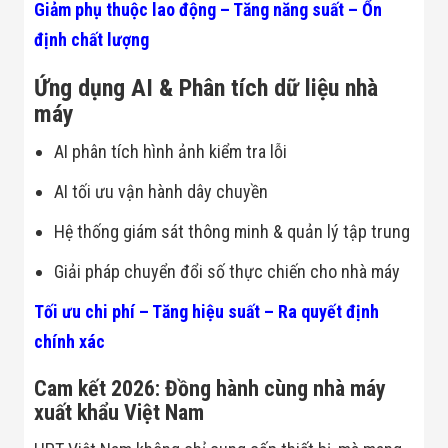
Giảm phụ thuộc lao động – Tăng năng suất – Ổn
Đội
Dự Án Khối Nhà
định chất lượng
Máy
Dự Án Kho
Ứng dụng AI & Phân tích dữ liệu nhà
Xưởng -
Logistics
máy
Tin Tức
Tin Công Nghệ
AI phân tích hình ảnh kiểm tra lỗi
Tin Khuyến Mãi
Tin Tuyển Dụng
AI tối ưu vận hành dây chuyền
Liên Hệ
Hệ thống giám sát thông minh & quản lý tập trung
Giải pháp chuyển đổi số thực chiến cho nhà máy
Tối ưu chi phí – Tăng hiệu suất – Ra quyết định
chính xác
Cam kết 2026: Đồng hành cùng nhà máy
xuất khẩu Việt Nam