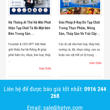
Hệ Thống AI Thế Hệ Mới Phát
Giải Pháp X-Ray Dò Tạp Chất
Hiện Tạp Chất Từ Bề Mặt Đến
Trong Thực Phẩm, Nông
Bên Trong Sản ...
Sản, Thủy Sản Và Trái Cây ...
Founder & CEO HPT Việt Nam
Các dị vật như kim loại, thủy tinh,
giới thiệu hai hệ thống AI giúp
xương cá, đá, nhựa cứng, cao su
phát hiện tóc, nhựa, kim loại, thủy
hoặc các vật thể có tỷ trọng ...
...
Xem thêm
Xem thêm
Liên hệ để được báo giá tốt nhất:
0916 244
268
Email: sale@hptvn.com