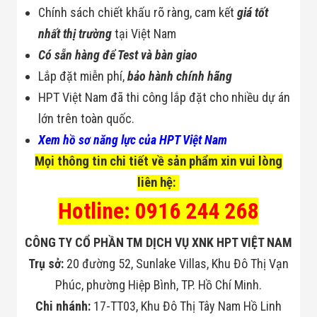
Chính sách chiết khấu rõ ràng, cam kết
giá tốt
nhất thị trường
tại Việt Nam
Có sẵn hàng để Test và bàn giao
Lắp đặt miễn phí,
bảo hành chính hãng
HPT Việt Nam đã thi công lắp đặt cho nhiều dự án
lớn trên toàn quốc.
Xem hồ sơ năng lực của HPT Việt Nam
Mọi thông tin chi tiết về sản phẩm xin vui lòng
liên hệ:
Hotline: 0916 244 268
CÔNG TY CỔ PHẦN TM DỊCH VỤ XNK HPT VIỆT NAM
Trụ sở:
20 đường 52, Sunlake Villas, Khu Đô Thị Vạn
Phúc, phường Hiệp Bình, TP. Hồ Chí Minh.
Chi nhánh:
17-TT03, Khu Đô Thị Tây Nam Hồ Linh