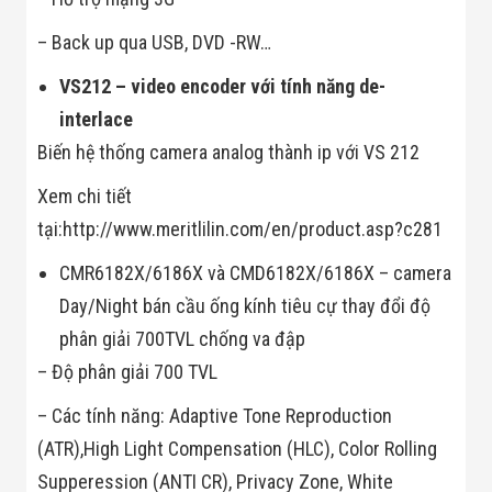
Màn Hình LED
Thiết Bị Chống
– Back up qua USB, DVD -RW…
Ghi Âm
Máy X-Ray
VS212 – video encoder với tính năng de-
Thực Phẩm
Máy Dò Kim
interlace
Loại Công
Biến hệ thống camera analog thành ip với VS 212
Nghiệp
Thiết Bị Công
Nghệ Cao
Xem chi tiết
Ống Nhòm
tại:http://www.meritlilin.com/en/product.asp?c281
Chuyên Dụng
Đo Lực - Sức
CMR6182X/6186X và CMD6182X/6186X – camera
Căng - Sức
Nén
Day/Night bán cầu ống kính tiêu cự thay đổi độ
Máy Kiểm Tra
phân giải 700TVL chống va đập
Khuyết Tật
Máy Kiểm Tra
– Độ phân giải 700 TVL
Vết Nứt Sản
Phẩm
– Các tính năng: Adaptive Tone Reproduction
Máy Kiểm Tra
Bo Mạch Điện
(ATR),High Light Compensation (HLC), Color Rolling
Tử
Supperession (ANTI CR), Privacy Zone, White
Súng Bắn