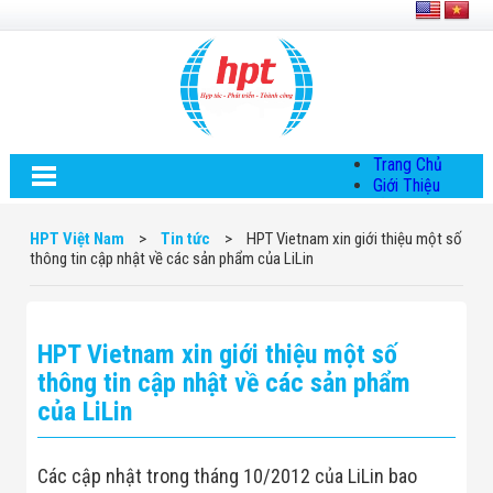
Trang Chủ
Giới Thiệu
Về HPT Việt
Nam
HPT Việt Nam
>
Tin tức
>
HPT Vietnam xin giới thiệu một số
Hội Đồng Quản
thông tin cập nhật về các sản phẩm của LiLin
Trị
Chính Sách Quy
Định Chung
Chính Sách Bảo
HPT Vietnam xin giới thiệu một số
Mật Thông Tin
Chiến Lược
thông tin cập nhật về các sản phẩm
Phát Triển
của LiLin
Thông Tin
Chuyển Khoản
Giải Pháp
Các cập nhật trong tháng 10/2012 của LiLin bao
Giải Pháp Thiết