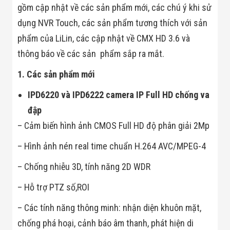
Bị Ngành Thủy
gồm cập nhật về các sản phẩm mới, các chú ý khi sử
Sản - Đông
dụng NVR Touch, các sản phẩm tương thích với sản
Lạnh
Giải Pháp Thiết
phẩm của LiLin, các cập nhật về CMX HD 3.6 và
Bị Ngành Thực
Phẩm Đóng Gói
thông báo về các sản phẩm sắp ra mắt.
Giải Pháp Thiết
Bị Ngành May
1. Các sản phẩm mới
Mặc - Giày Da
Giải Pháp Thiết
IPD6220 và IPD6222 camera IP Full HD chống va
Bị Ngành Linh
đập
Kiện Điện Tử
Giải Pháp Thiết
– Cảm biến hình ảnh CMOS Full HD độ phân giải 2Mp
Bị Ngành Giáo
Dục
– Hình ảnh nén real time chuẩn H.264 AVC/MPEG-4
Giải Pháp Thiết
Bị Ngành Bán
– Chống nhiễu 3D, tính năng 2D WDR
Lẻ - Retail
Giải Pháp
– Hỗ trợ PTZ số,ROI
Chuyên Dụng
Ngành Công An
– Các tính năng thông minh: nhận diện khuôn mặt,
- Quân Đội
Giải Pháp Bãi
chống phá hoại, cảnh báo âm thanh, phát hiện di
Giữ Xe Thông