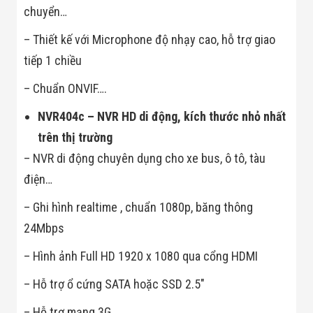
Minh
chuyển…
Sản Phẩm
THIẾT BỊ AN
– Thiết kế với Microphone độ nhạy cao, hỗ trợ giao
NINH
tiếp 1 chiều
Camera Thông
Minh
– Chuẩn ONVIF….
Cổng Từ Siêu
Thị
NVR404c – NVR HD di động, kích thước nhỏ nhất
Máy Đếm
Người
trên thị trường
Máy Dò Tìm
Thuốc Nổ
– NVR di động chuyên dụng cho xe bus, ô tô, tàu
Phòng Chống
điện…
Khủng Bố
Camera Đo
– Ghi hình realtime , chuẩn 1080p, băng thông
Thân Nhiệt
THIẾT BỊ
24Mbps
CHUYÊN
DỤNG
– Hình ảnh Full HD 1920 x 1080 qua cổng HDMI
Máy Dò Tạp
Chất
– Hỗ trợ ổ cứng SATA hoặc SSD 2.5″
Màn Hình
Tương Tác
– Hỗ trợ mạng 3G