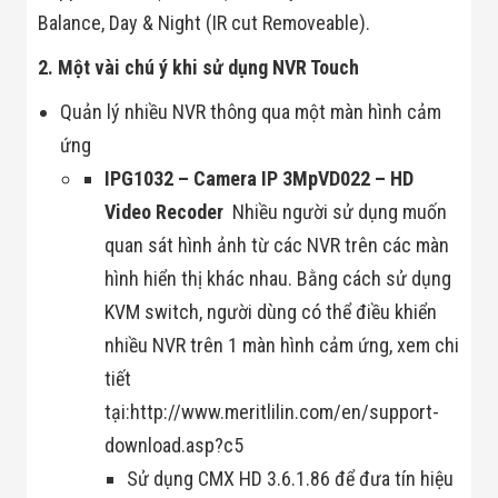
Flycam
Balance, Day & Night (IR cut Removeable).
Robot Tự Hành
Robot AI
2. Một vài chú ý khi sử dụng NVR Touch
THIẾT BỊ KIỂM
SOÁT RA VÀO
Quản lý nhiều NVR thông qua một màn hình cảm
Cổng Dò Kim
Loại
ứng
Máy Soi Hành
IPG1032 – Camera IP 3Mp
VD022 – HD
Lý (X-Ray)
Cổng Phân Làn
Video Recoder
Nhiều người sử dụng muốn
Tự Động
quan sát hình ảnh từ các NVR trên các màn
Nhận Diện
Khuôn Mặt
hình hiển thị khác nhau. Bằng cách sử dụng
Hệ Thống Điện
Nhẹ
KVM switch, người dùng có thể điều khiển
Thiết Bị Theo
nhiều NVR trên 1 màn hình cảm ứng, xem chi
Ngành
Thiết Bị Ngành
tiết
Thực Phẩm
tại:http://www.meritlilin.com/en/support-
Thiết Bị Ngành
Thực Phẩm
download.asp?c5
Matrixcope
Sử dụng CMX HD 3.6.1.86 để đưa tín hiệu
Thiết Bị Ngành