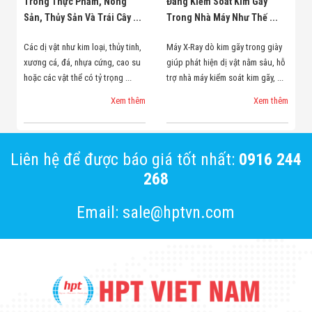
Trong Thực Phẩm, Nông
Đang Kiểm Soát Kim Gãy
Sản, Thủy Sản Và Trái Cây ...
Trong Nhà Máy Như Thế ...
Các dị vật như kim loại, thủy tinh,
Máy X-Ray dò kim gãy trong giày
xương cá, đá, nhựa cứng, cao su
giúp phát hiện dị vật nằm sâu, hỗ
hoặc các vật thể có tỷ trọng ...
trợ nhà máy kiểm soát kim gãy, ...
Xem thêm
Xem thêm
Liên hệ để được báo giá tốt nhất:
0916 244
268
Email: sale@hptvn.com