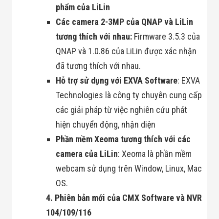
Đội
phẩm của LiLin
Dự Án Khối Nhà
Các camera 2-3MP của QNAP và LiLin
Máy
Dự Án Kho
tương thích với nhau:
Firmware 3.5.3 của
Xưởng -
QNAP và 1.0.86 của LiLin được xác nhận
Logistics
Tin Tức
đã tương thích với nhau.
Tin Công Nghệ
Hỗ trợ sử dụng với EXVA Software
Tin Khuyến Mãi
: EXVA
Tin Tuyển Dụng
Technologies là công ty chuyên cung cấp
Liên Hệ
các giải pháp từ việc nghiên cứu phát
hiện chuyển động, nhận diện
Phần mềm Xeoma tương thích với các
camera của LiLin
: Xeoma là phần mềm
webcam sử dụng trên Window, Linux, Mac
OS.
4. Phiên bản mới của CMX Software và NVR
104/109/116