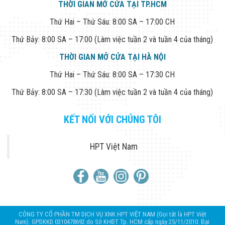
THỜI GIAN MỞ CỬA TẠI TP.HCM
Thứ Hai – Thứ Sáu: 8:00 SA – 17:00 CH
Thứ Bảy: 8:00 SA – 17:00 (Làm việc tuần 2 và tuần 4 của tháng)
THỜI GIAN MỞ CỬA TẠI HÀ NỘI
Thứ Hai – Thứ Sáu: 8:00 SA – 17:30 CH
Thứ Bảy: 8:00 SA – 17:30 (Làm việc tuần 2 và tuần 4 của tháng)
KẾT NỐI VỚI CHÚNG TÔI
HPT Việt Nam
CÔNG TY CỔ PHẦN TM DỊCH VỤ XNK HPT VIỆT NAM (Gọi tắt là HPT Việt
Nam). GPDKKD 0310478692 do Sở KHĐT Tp. HCM cấp ngày 25/11/2010. Đại