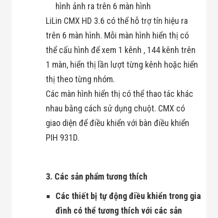
Công Nghiệp
hình ảnh ra trên 6 màn hình
Thiết Bị Ngành
Giáo Dục
LiLin CMX HD 3.6 có thể hỗ trợ tín hiệu ra
Thiết Bị Ngành
trên 6 màn hình. Mỗi màn hình hiển thị có
Thủy Sản
Thiết Bị Ngành
thể cấu hình để xem 1 kênh , 144 kênh trên
Giày Da, Túi
1 màn, hiển thị lần lượt từng kênh hoặc hiển
Xách
Dự Án Triển
thị theo từng nhóm.
Khai
Các màn hình hiển thị có thể thao tác khác
Dự Án Ngành
Thủy Sản
nhau bằng cách sử dụng chuột. CMX có
Dự Án Ngành
Thực Phẩm
giao diện để điều khiển với bàn điều khiển
Dự Án Ngành
PIH 931D.
Siêu Thị - Ngân
Hàng
Dự Án Ngành
Giáo Dục -
3. Các sản phẩm tương thích
Trường Học
Dự Án Ngành
Các thiết bị tự động điều khiển trong gia
Điện Tử
Dự Án Ngành
đình có thể tương thích với các sản
Công An - Quân