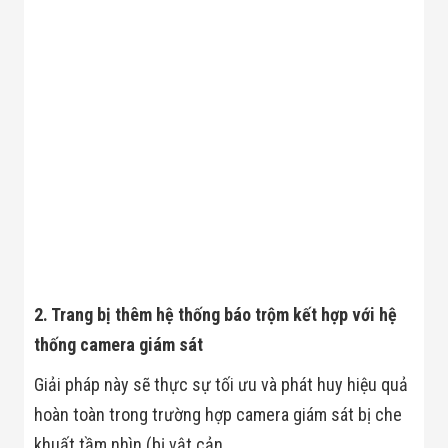
Flycam
Robot Tự Hành
Robot AI
THIẾT BỊ KIỂM
SOÁT RA VÀO
Cổng Dò Kim
Loại
Máy Soi Hành
Lý (X-Ray)
Cổng Phân Làn
Tự Động
Nhận Diện
Khuôn Mặt
Hệ Thống Điện
Nhẹ
Thiết Bị Theo
2. Trang bị thêm hệ thống báo trộm kết hợp với hệ
Ngành
Thiết Bị Ngành
thống camera giám sát
Thực Phẩm
Thiết Bị Ngành
Giải pháp này sẽ thực sự tối ưu và phát huy hiệu quả
Thực Phẩm
Matrixcope
hoàn toàn trong trường hợp camera giám sát bị che
Thiết Bị Ngành
khuất tầm nhìn (bị vật cản,