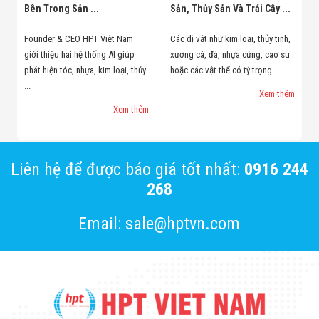
Bên Trong Sản ...
Sản, Thủy Sản Và Trái Cây ...
Founder & CEO HPT Việt Nam
Các dị vật như kim loại, thủy tinh,
giới thiệu hai hệ thống AI giúp
xương cá, đá, nhựa cứng, cao su
phát hiện tóc, nhựa, kim loại, thủy
hoặc các vật thể có tỷ trọng ...
...
Xem thêm
Xem thêm
Liên hệ để được báo giá tốt nhất:
0916 244
268
Email: sale@hptvn.com