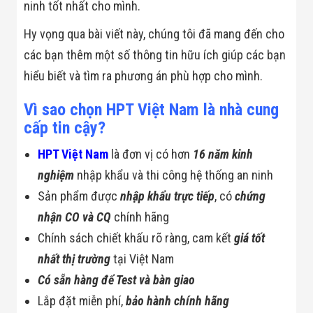
ninh tốt nhất cho mình.
Đội
Dự Án Khối Nhà
Hy vọng qua bài viết này, chúng tôi đã mang đến cho
Máy
Dự Án Kho
các bạn thêm một số thông tin hữu ích giúp các bạn
Xưởng -
Logistics
hiểu biết và tìm ra phương án phù hợp cho mình.
Tin Tức
Tin Công Nghệ
Vì sao chọn HPT Việt Nam là nhà cung
Tin Khuyến Mãi
cấp tin cậy?
Tin Tuyển Dụng
Liên Hệ
HPT Việt Nam
là đơn vị có hơn
16 năm kinh
nghiệm
nhập khẩu và thi công hệ thống an ninh
Sản phẩm được
nhập khẩu trực tiếp
, có
chứng
nhận CO và CQ
chính hãng
Chính sách chiết khấu rõ ràng, cam kết
giá tốt
nhất thị trường
tại Việt Nam
Có sẵn hàng để Test và bàn giao
Lắp đặt miễn phí,
bảo hành chính hãng