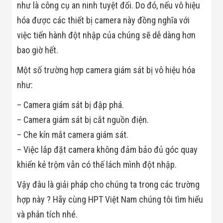
như là công cụ an ninh tuyệt đối. Do đó, nếu vô hiệu
Minh
Sản Phẩm
hóa được các thiết bị camera này đồng nghĩa với
THIẾT BỊ AN
việc tiến hành đột nhập của chúng sẽ dễ dàng hơn
NINH
Camera Thông
bao giờ hết.
Minh
Cổng Từ Siêu
Một số trường hợp camera giám sát bị vô hiệu hóa
Thị
Máy Đếm
như:
Người
Máy Dò Tìm
– Camera giám sát bị đập phá.
Thuốc Nổ
– Camera giám sát bị cắt nguồn điện.
Phòng Chống
Khủng Bố
– Che kín mắt camera giám sát.
Camera Đo
– Việc lắp đặt camera không đảm bảo đủ góc quay
Thân Nhiệt
THIẾT BỊ
khiến kẻ trộm vẫn có thế lách mình đột nhập.
CHUYÊN
DỤNG
Vậy đâu là giải pháp cho chúng ta trong các trường
Máy Dò Tạp
Chất
hợp này ? Hãy cùng HPT Việt Nam chúng tôi tìm hiểu
Màn Hình
và phân tích nhé.
Tương Tác