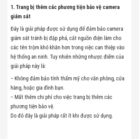
Màn Hình LED
1. Trang bị thêm các phương tiện bảo vệ camera
Thiết Bị Chống
Ghi Âm
giám sát
Máy X-Ray
Thực Phẩm
Đây là giải pháp được sử dụng để đảm bảo camera
Máy Dò Kim
Loại Công
giám sát tránh bị đập phá, cắt nguồn điện làm cho
Nghiệp
các tên trộm khó khăn hơn trong việc can thiệp vào
Thiết Bị Công
Nghệ Cao
hệ thống an ninh. Tuy nhiên những nhược điểm của
Ống Nhòm
giải pháp này là:
Chuyên Dụng
Đo Lực - Sức
– Không đảm bảo tính thẩm mỹ cho văn phòng, cửa
Căng - Sức
Nén
hàng, hoặc gia đình bạn.
Máy Kiểm Tra
Khuyết Tật
– Mất thêm chi phí cho việc trang bị thêm các
Máy Kiểm Tra
phương tiện bảo vệ.
Vết Nứt Sản
Phẩm
Do đó đây là giải pháp rất ít khi được sử dụng.
Máy Kiểm Tra
Bo Mạch Điện
Tử
Súng Bắn