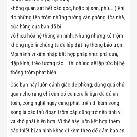
Công Nghiệp
Thiết Bị Ngành
không quan sát hết các góc, hoặc bị sơn, phủ…..) Khi
Giáo Dục
đó những tên trộm những tưởng văn phòng, tòa nhà,
Thiết Bị Ngành
Thủy Sản
cửa hàng của bạn đã bị
Thiết Bị Ngành
vô hiệu hóa hệ thống an ninh. Nhưng những kẻ trộm
Giày Da, Túi
Xách
không ngờ là chúng ta đã lắp đặt hệ thống báo trộm.
Dự Án Triển
Khai
Mọi hành vi xâm nhập bất hợp pháp như: phá cửa,
Dự Án Ngành
đập kính, trèo tường rào … thì chúng sẽ lập tức bị hệ
Thủy Sản
Dự Án Ngành
thống trộm phát hiện.
Thực Phẩm
Dự Án Ngành
Các bạn hãy luôn cảnh giác đề phòng, đừng quá chủ
Siêu Thị - Ngân
quan cho rằng chỉ cần có camera là bạn đã đủ an
Hàng
Dự Án Ngành
toàn, công nghệ ngày càng phát triển đi kèm song
Giáo Dục -
Trường Học
song là các thủ đoạn trộm cắp cũng trở nên tinh vi
Dự Án Ngành
và khó phát hiện hơn. Vì thế hãy luôn kết hợp thêm
Điện Tử
Dự Án Ngành
các thiết bị an ninh khác đi kèm theo để đảm bảo an
Công An - Quân