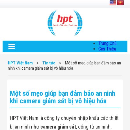
Trang Chủ
Giới Thiệu
Về HPT Việt
Nam
HPT Việt Nam
>
Tin tức
>
Một số mẹo giúp bạn đảm bảo an
Hội Đồng Quản
ninh khi camera giám sát bị vô hiệu hóa
Trị
Chính Sách Quy
Định Chung
Chính Sách Bảo
Một số mẹo giúp bạn đảm bảo an ninh
Mật Thông Tin
Chiến Lược
khi camera giám sát bị vô hiệu hóa
Phát Triển
Thông Tin
Chuyển Khoản
HPT Việt Nam là công ty chuyên nhập khẩu các thiết
Giải Pháp
Giải Pháp Thiết
bị an ninh như
camera giám sát
, cổng từ an ninh,