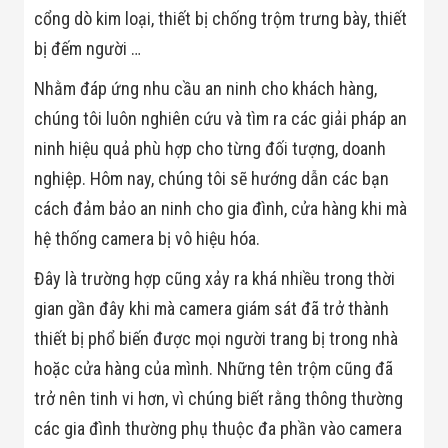
Bị Ngành Thủy
cổng dò kim loại, thiết bị chống trộm trưng bày, thiết
Sản - Đông
Lạnh
bị đếm người …
Giải Pháp Thiết
Bị Ngành Thực
Nhằm đáp ứng nhu cầu an ninh cho khách hàng,
Phẩm Đóng Gói
chúng tôi luôn nghiên cứu và tìm ra các giải pháp an
Giải Pháp Thiết
Bị Ngành May
ninh hiệu quả phù hợp cho từng đối tượng, doanh
Mặc - Giày Da
Giải Pháp Thiết
nghiệp. Hôm nay, chúng tôi sẽ hướng dẫn các bạn
Bị Ngành Linh
cách đảm bảo an ninh cho gia đình, cửa hàng khi mà
Kiện Điện Tử
Giải Pháp Thiết
hệ thống camera bị vô hiệu hóa.
Bị Ngành Giáo
Dục
Đây là trường hợp cũng xảy ra khá nhiều trong thời
Giải Pháp Thiết
gian gần đây khi mà camera giám sát đã trở thành
Bị Ngành Bán
Lẻ - Retail
thiết bị phổ biến được mọi người trang bị trong nhà
Giải Pháp
Chuyên Dụng
hoặc cửa hàng của mình. Những tên trộm cũng đã
Ngành Công An
trở nên tinh vi hơn, vì chúng biết rằng thông thường
- Quân Đội
Giải Pháp Bãi
các gia đình thường phụ thuộc đa phần vào camera
Giữ Xe Thông