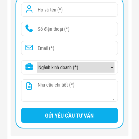
Công Nghiệp
Thiết Bị Ngành
Giáo Dục
Thiết Bị Ngành
Thủy Sản
Thiết Bị Ngành
Giày Da, Túi
Xách
Dự Án Triển
Khai
Dự Án Ngành
Thủy Sản
Dự Án Ngành
Thực Phẩm
Dự Án Ngành
Siêu Thị - Ngân
Hàng
Dự Án Ngành
Giáo Dục -
Trường Học
Dự Án Ngành
Điện Tử
Dự Án Ngành
Công An - Quân