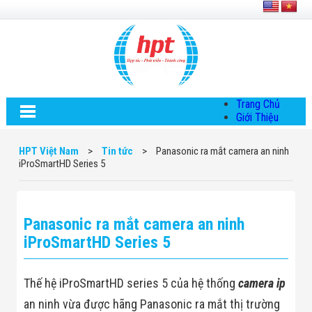
Trang Chủ
Giới Thiệu
Về HPT Việt
Nam
HPT Việt Nam
>
Tin tức
>
Panasonic ra mắt camera an ninh
Hội Đồng Quản
iProSmartHD Series 5
Trị
Chính Sách Quy
Định Chung
Chính Sách Bảo
Panasonic ra mắt camera an ninh
Mật Thông Tin
Chiến Lược
iProSmartHD Series 5
Phát Triển
Thông Tin
Chuyển Khoản
Thế hệ iProSmartHD series 5 của hệ thống
camera ip
Giải Pháp
Giải Pháp Thiết
an ninh vừa được hãng Panasonic ra mắt thị trường