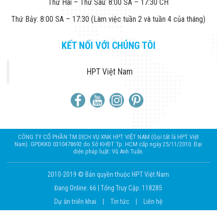
Thứ Hai – Thứ Sáu: 8:00 SA – 17:30 CH
Thứ Bảy: 8:00 SA – 17:30 (Làm việc tuần 2 và tuần 4 của tháng)
KẾT NỐI VỚI CHÚNG TÔI
HPT Việt Nam
CÔNG TY CỔ PHẦN TM DỊCH VỤ XNK HPT VIỆT NAM (Gọi tắt là HPT Việt
Nam). GPDKKD 0310478692 do Sở KHĐT Tp. HCM cấp ngày 25/11/2010. Đại
diện pháp luật: Vũ Anh Tuấn.
2010-2019 © Bản quyền thuộc HPT Việt Nam
Đang Online: 66
|
Tổng Truy Cập: 118285
Dự án triển khai
|
Tin tức
|
Liên hệ