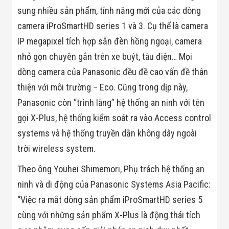
Minh
sung nhiều sản phẩm, tính năng mới của các dòng
Sản Phẩm
camera iProSmartHD series 1 và 3. Cụ thể là camera
THIẾT BỊ AN
NINH
IP megapixel tích hợp sẵn đèn hồng ngoại, camera
Camera Thông
nhỏ gọn chuyên gắn trên xe buýt, tàu điện… Mọi
Minh
Cổng Từ Siêu
dòng camera của Panasonic đều đề cao vấn đề thân
Thị
Máy Đếm
thiện với môi trường – Eco. Cũng trong dịp này,
Người
Panasonic còn “trình làng” hệ thống an ninh với tên
Máy Dò Tìm
Thuốc Nổ
gọi X-Plus, hệ thống kiểm soát ra vào Access control
Phòng Chống
systems và hệ thống truyền dẫn không dây ngoài
Khủng Bố
Camera Đo
trời wireless system.
Thân Nhiệt
THIẾT BỊ
Theo ông Youhei Shimemori, Phụ trách hệ thống an
CHUYÊN
DỤNG
ninh và di động của Panasonic Systems Asia Pacific:
Máy Dò Tạp
“Việc ra mắt dòng sản phẩm iProSmartHD series 5
Chất
Màn Hình
cùng với những sản phẩm X-Plus là động thái tích
Tương Tác