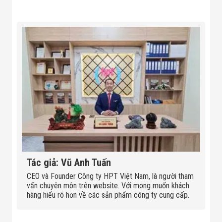
Đội
Dự Án Khối Nhà
Máy
Dự Án Kho
Xưởng -
Logistics
Tin Tức
Tin Công Nghệ
Tin Khuyến Mãi
Tin Tuyển Dụng
Liên Hệ
Tác giả: Vũ Anh Tuấn
CEO và Founder Công ty HPT Việt Nam, là người tham
vấn chuyên môn trên website. Với mong muốn khách
hàng hiểu rõ hơn về các sản phẩm công ty cung cấp.