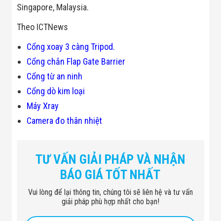
Flycam
Singapore, Malaysia.
Robot Tự Hành
Robot AI
Theo ICTNews
THIẾT BỊ KIỂM
SOÁT RA VÀO
Cổng xoay 3 càng Tripod.
Cổng Dò Kim
Cổng chắn Flap Gate Barrier
Loại
Máy Soi Hành
Cổng từ an ninh
Lý (X-Ray)
Cổng dò kim loại
Cổng Phân Làn
Tự Động
Máy Xray
Nhận Diện
Khuôn Mặt
Camera đo thân nhiệt
Hệ Thống Điện
Nhẹ
Thiết Bị Theo
Ngành
TƯ VẤN GIẢI PHÁP VÀ NHẬN
Thiết Bị Ngành
BÁO GIÁ TỐT NHẤT
Thực Phẩm
Thiết Bị Ngành
Vui lòng để lại thông tin, chúng tôi sẽ liên hệ và tư vấn
Thực Phẩm
giải pháp phù hợp nhất cho bạn!
Matrixcope
Thiết Bị Ngành