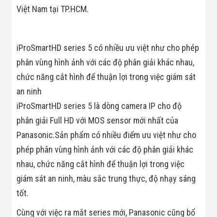
Bị Ngành Thủy
Việt Nam tại TP.HCM.
Sản - Đông
Lạnh
Giải Pháp Thiết
Bị Ngành Thực
iProSmartHD series 5 có nhiều ưu việt như cho phép
Phẩm Đóng Gói
Giải Pháp Thiết
phân vùng hình ảnh với các độ phân giải khác nhau,
Bị Ngành May
chức năng cắt hình để thuận lợi trong việc giám sát
Mặc - Giày Da
Giải Pháp Thiết
an ninh
Bị Ngành Linh
Kiện Điện Tử
iProSmartHD series 5 là dòng camera IP cho độ
Giải Pháp Thiết
phân giải Full HD với MOS sensor mới nhất của
Bị Ngành Giáo
Dục
Panasonic.Sản phẩm có nhiều điểm ưu việt như cho
Giải Pháp Thiết
phép phân vùng hình ảnh với các độ phân giải khác
Bị Ngành Bán
Lẻ - Retail
nhau, chức năng cắt hình để thuận lợi trong việc
Giải Pháp
Chuyên Dụng
giám sát an ninh, màu sắc trung thực, độ nhạy sáng
Ngành Công An
tốt.
- Quân Đội
Giải Pháp Bãi
Cùng với việc ra mắt series mới, Panasonic cũng bổ
Giữ Xe Thông