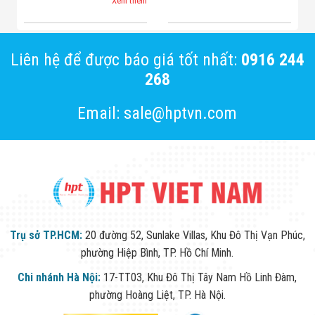
Xem thêm
Liên hệ để được báo giá tốt nhất:
0916 244
268
Email: sale@hptvn.com
Trụ sở TP.HCM:
20 đường 52, Sunlake Villas, Khu Đô Thị Vạn Phúc,
phường Hiệp Bình, TP. Hồ Chí Minh.
Chi nhánh Hà Nội:
17-TT03, Khu Đô Thị Tây Nam Hồ Linh Đàm,
phường Hoàng Liệt, TP. Hà Nội.