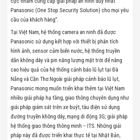
cực nhằm cung cấp giải pháp an ninh duy nhất
Màn Hình LED
Thiết Bị Chống
Panasonic (One Stop Security Solution) cho mọi yêu
Ghi Âm
cầu của khách hàng”.
Máy X-Ray
Thực Phẩm
Máy Dò Kim
Tại Việt Nam, hệ thống camera an ninh đã được
Loại Công
Panasonic sử dụng kết hợp với thiết bị phân tích
Nghiệp
Thiết Bị Công
hình ảnh, sensor cảm biến nước, hệ thống truyền
Nghệ Cao
dẫn không dây và pin năng lượng mặt trời để nâng
Ống Nhòm
Chuyên Dụng
cao hiệu quả của hệ thống cảnh báo lũ lụt tại Đà
Đo Lực - Sức
Nẵng và Cần Thơ.Ngoài giải pháp cảnh báo lũ lụt,
Căng - Sức
Nén
Panasonic mong muốn triển khai thêm tại Việt Nam
Máy Kiểm Tra
Khuyết Tật
nhiều giải pháp hạ tầng, giao thông chuyên dụng như
Máy Kiểm Tra
giải pháp giám sát trên xe buýt, tàu điện sử dụng
Vết Nứt Sản
Phẩm
đường truyền không dây, mạng di động 3G; giải pháp
Máy Kiểm Tra
hệ thống giao thông thông minh – ITS. Những giải
Bo Mạch Điện
Tử
pháp này đã được triển khai thực tế tại Nhật Bản,
Súng Bắn