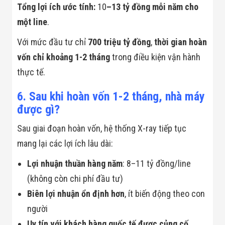
Tổng lợi ích ước tính:
10
–13 tỷ đồng mỗi năm cho
một line
.
Với mức đầu tư chỉ
700 triệu tỷ đồng
,
thời gian hoàn
vốn chỉ khoảng 1-2 tháng
trong điều kiện vận hành
thực tế.
6. Sau khi hoàn vốn 1-2 tháng, nhà máy
được gì?
Sau giai đoạn hoàn vốn, hệ thống X-ray tiếp tục
mang lại các lợi ích lâu dài:
Lợi nhuận thuần hàng năm
: 8–11 tỷ đồng/line
(không còn chi phí đầu tư)
Biên lợi nhuận ổn định hơn
, ít biến động theo con
người
Uy tín với khách hàng quốc tế được củng cố
,