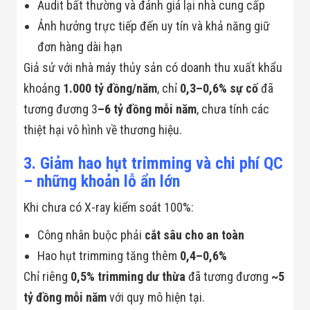
Audit bất thường và đánh giá lại nhà cung cấp
Ảnh hưởng trực tiếp đến uy tín và khả năng giữ
đơn hàng dài hạn
Giả sử với nhà máy thủy sản có doanh thu xuất khẩu
khoảng
1.000 tỷ đồng/năm
, chỉ
0,3–0,6% sự cố
đã
tương đương 3
–6 tỷ đồng mỗi năm
, chưa tính các
thiệt hại vô hình về thương hiệu.
3. Giảm hao hụt trimming và chi phí QC
– những khoản lỗ ẩn lớn
Khi chưa có X-ray kiểm soát 100%:
Công nhân buộc phải
cắt sâu cho an toàn
Hao hụt trimming tăng thêm
0,4–0,6%
Chỉ riêng
0,5% trimming dư thừa
đã tương đương
~5
tỷ đồng mỗi năm
với quy mô hiện tại.