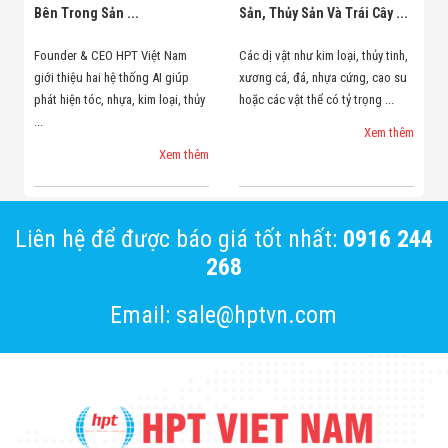
Bên Trong Sản ...
Sản, Thủy Sản Và Trái Cây ...
Founder & CEO HPT Việt Nam
Các dị vật như kim loại, thủy tinh,
giới thiệu hai hệ thống AI giúp
xương cá, đá, nhựa cứng, cao su
phát hiện tóc, nhựa, kim loại, thủy
hoặc các vật thể có tỷ trọng ...
...
Xem thêm
Xem thêm
Liên hệ để được báo giá tốt nhất:
0916 244
268
Email: sale@hptvn.com