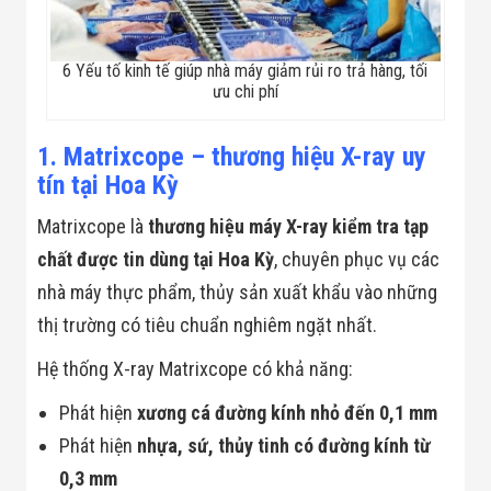
Minh
Sản Phẩm
THIẾT BỊ AN
6 Yếu tố kinh tế giúp nhà máy giảm rủi ro trả hàng, tối
NINH
ưu chi phí
Camera Thông
Minh
Cổng Từ Siêu
1. Matrixcope – thương hiệu X-ray uy
Thị
tín tại Hoa Kỳ
Máy Đếm
Người
Matrixcope là
thương hiệu máy X-ray kiểm tra tạp
Máy Dò Tìm
Thuốc Nổ
chất được tin dùng tại Hoa Kỳ
, chuyên phục vụ các
Phòng Chống
Khủng Bố
nhà máy thực phẩm, thủy sản xuất khẩu vào những
Camera Đo
thị trường có tiêu chuẩn nghiêm ngặt nhất.
Thân Nhiệt
THIẾT BỊ
Hệ thống X-ray Matrixcope có khả năng:
CHUYÊN
DỤNG
Phát hiện
xương cá đường kính nhỏ đến 0,1 mm
Máy Dò Tạp
Chất
Phát hiện
nhựa, sứ, thủy tinh có đường kính từ
Màn Hình
Tương Tác
0,3 mm