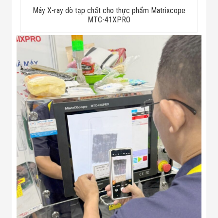
Flycam
Máy X-ray dò tạp chất cho thực phẩm Matrixcope
Robot Tự Hành
MTC-41XPRO
Robot AI
THIẾT BỊ KIỂM
SOÁT RA VÀO
Cổng Dò Kim
Loại
Máy Soi Hành
Lý (X-Ray)
Cổng Phân Làn
Tự Động
Nhận Diện
Khuôn Mặt
Hệ Thống Điện
Nhẹ
Thiết Bị Theo
Ngành
Thiết Bị Ngành
Thực Phẩm
Thiết Bị Ngành
Thực Phẩm
Matrixcope
Thiết Bị Ngành