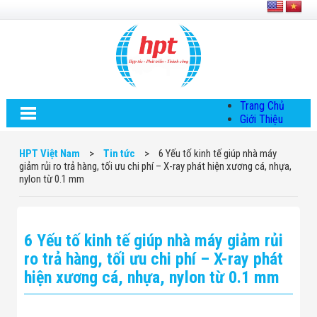
Trang Chủ
Giới Thiệu
Về HPT Việt
Nam
HPT Việt Nam
>
Tin tức
>
6 Yếu tố kinh tế giúp nhà máy
Hội Đồng Quản
giảm rủi ro trả hàng, tối ưu chi phí – X-ray phát hiện xương cá, nhựa,
Trị
nylon từ 0.1 mm
Chính Sách Quy
Định Chung
Chính Sách Bảo
Mật Thông Tin
6 Yếu tố kinh tế giúp nhà máy giảm rủi
Chiến Lược
Phát Triển
ro trả hàng, tối ưu chi phí – X-ray phát
Thông Tin
hiện xương cá, nhựa, nylon từ 0.1 mm
Chuyển Khoản
Giải Pháp
Giải Pháp Thiết