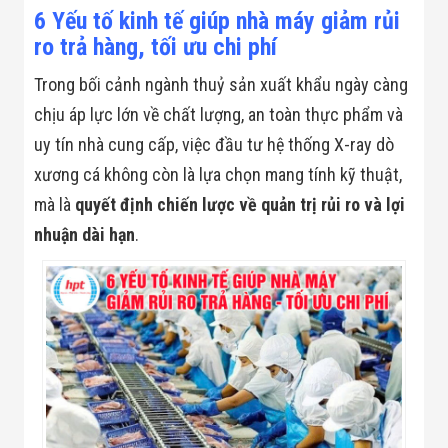
Bị Ngành Thủy
6 Yếu tố kinh tế giúp nhà máy giảm rủi
Sản - Đông
ro trả hàng, tối ưu chi phí
Lạnh
Giải Pháp Thiết
Bị Ngành Thực
Trong bối cảnh ngành thuỷ sản xuất khẩu ngày càng
Phẩm Đóng Gói
chịu áp lực lớn về chất lượng, an toàn thực phẩm và
Giải Pháp Thiết
Bị Ngành May
uy tín nhà cung cấp, việc đầu tư hệ thống X-ray dò
Mặc - Giày Da
xương cá không còn là lựa chọn mang tính kỹ thuật,
Giải Pháp Thiết
Bị Ngành Linh
mà là
quyết định chiến lược về quản trị rủi ro và lợi
Kiện Điện Tử
nhuận dài hạn
.
Giải Pháp Thiết
Bị Ngành Giáo
Dục
Giải Pháp Thiết
Bị Ngành Bán
Lẻ - Retail
Giải Pháp
Chuyên Dụng
Ngành Công An
- Quân Đội
Giải Pháp Bãi
Giữ Xe Thông