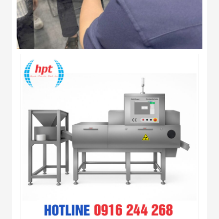
Công Nghiệp
Thiết Bị Ngành
Giáo Dục
Thiết Bị Ngành
Thủy Sản
Thiết Bị Ngành
Giày Da, Túi
Xách
Dự Án Triển
Khai
Dự Án Ngành
Thủy Sản
Dự Án Ngành
Thực Phẩm
Dự Án Ngành
Siêu Thị - Ngân
Hàng
Dự Án Ngành
Giáo Dục -
Trường Học
Dự Án Ngành
Điện Tử
Dự Án Ngành
Công An - Quân