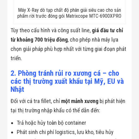
Đội
Dự Án Khối Nhà
Máy X-Ray dò tạp chất độ phân giải siêu cao cho sản
Máy
phẩm rời trước đóng gói Matrixcope MTC-6900XPRO
Dự Án Kho
Xưởng -
Tùy theo cấu hình và công suất line,
giá đầu tư chỉ
Logistics
Tin Tức
từ khoảng 700 triệu đồng
, cho phép nhà máy lựa
Tin Công Nghệ
chọn giải pháp phù hợp nhất với từng giai đoạn phát
Tin Khuyến Mãi
Tin Tuyển Dụng
triển.
Liên Hệ
2. Phòng tránh rủi ro xương cá – cho
các thị trường xuất khẩu tại Mỹ, EU và
Nhật
Đối với cá tra fillet, chỉ
một mảnh xương
bị phát hiện
tại thị trường nhập khẩu có thể dẫn đến:
Trả hoặc hủy toàn bộ container
Phát sinh chi phí logistics, lưu kho, tiêu hủy