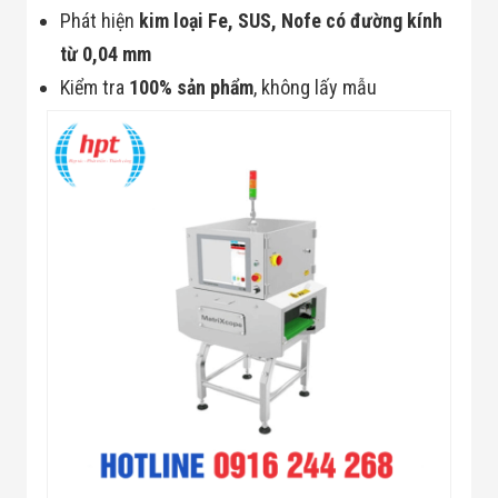
Màn Hình LED
Phát hiện
kim loại Fe, SUS, Nofe có đường kính
Thiết Bị Chống
Ghi Âm
từ 0,04 mm
Máy X-Ray
Kiểm tra
100% sản phẩm
, không lấy mẫu
Thực Phẩm
Máy Dò Kim
Loại Công
Nghiệp
Thiết Bị Công
Nghệ Cao
Ống Nhòm
Chuyên Dụng
Đo Lực - Sức
Căng - Sức
Nén
Máy Kiểm Tra
Khuyết Tật
Máy Kiểm Tra
Vết Nứt Sản
Phẩm
Máy Kiểm Tra
Bo Mạch Điện
Tử
Súng Bắn