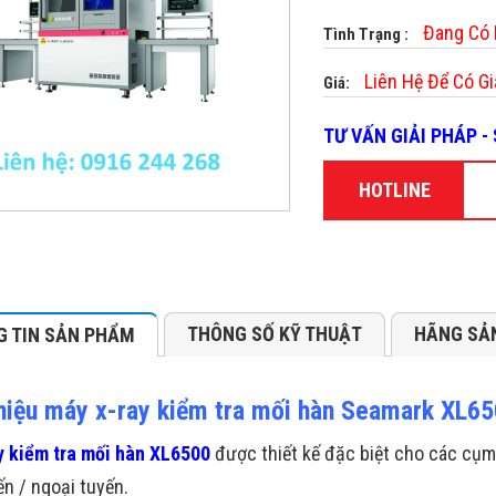
Đang Có
Tình Trạng :
Liên Hệ Để Có Gi
Giá:
TƯ VẤN GIẢI PHÁP 
HOTLINE
THÔNG SỐ KỸ THUẬT
HÃNG SẢ
 TIN SẢN PHẨM
thiệu máy x-ray kiểm tra mối hàn Seamark XL6
 kiểm tra mối hàn XL6500
được thiết kế đặc biệt cho các cụm 
ến / ngoại tuyến.