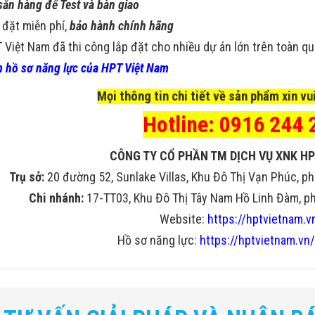
sẵn hàng để Test và bàn giao
 đặt miễn phí,
bảo hành chính hãng
 Việt Nam đã thi công lắp đặt cho nhiều dự án lớn trên toàn q
 hồ sơ năng lực của HPT Việt Nam
Mọi thông tin chi tiết về sản phẩm xin vui
Hotline: 0916 244 
CÔNG TY CỔ PHẦN TM DỊCH VỤ XNK HP
Trụ sở:
20 đường 52, Sunlake Villas, Khu Đô Thị Vạn Phúc, ph
Chi nhánh:
17-TT03, Khu Đô Thị Tây Nam Hồ Linh Đàm, phư
Website:
https://hptvietnam.v
Hồ sơ năng lực:
https://hptvietnam.vn/