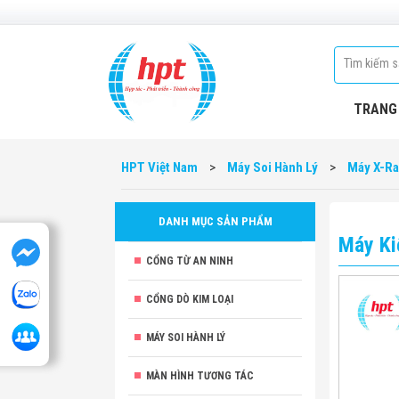
TRANG
HPT Việt Nam
>
Máy Soi Hành Lý
>
Máy X-R
DANH MỤC SẢN PHẨM
Máy Ki
CỔNG TỪ AN NINH
CỔNG DÒ KIM LOẠI
MÁY SOI HÀNH LÝ
MÀN HÌNH TƯƠNG TÁC