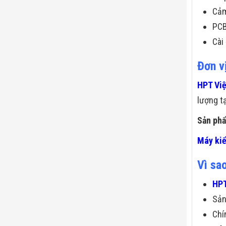
Cảm
PCB
Cài
Đơn v
HPT Vi
lượng tạ
Sản phẩ
Máy kiể
Vì sa
HPT
Sả
Chí