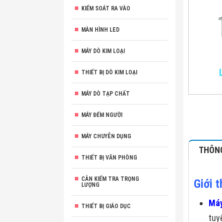
KIỂM SOÁT RA VÀO
MÀN HÌNH LED
MÁY DÒ KIM LOẠI
THIẾT BỊ DÒ KIM LOẠI
MÁY DÒ TẠP CHẤT
MÁY ĐẾM NGƯỜI
MÁY CHUYÊN DỤNG
THÔNG
THIẾT BỊ VĂN PHÒNG
CÂN KIỂM TRA TRỌNG
Giới 
LƯỢNG
Máy
THIẾT BỊ GIÁO DỤC
tuy