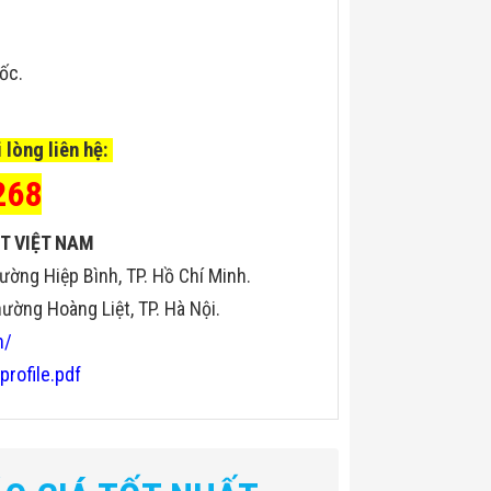
uốc.
 lòng liên hệ:
268
T VIỆT NAM
ường Hiệp Bình, TP. Hồ Chí Minh.
ờng Hoàng Liệt, TP. Hà Nội.
n/
profile.pdf