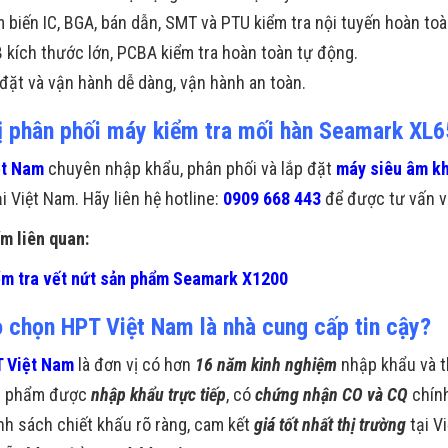
 biến IC, BGA, bán dẫn, SMT và PTU kiểm tra nội tuyến hoàn toà
 kích thước lớn, PCBA kiểm tra hoàn toàn tự động.
 đặt và vận hành dễ dàng, vận hành an toàn.
ị phân phối máy kiểm tra mối hàn Seamark XL65
ệt Nam
chuyên nhập khẩu, phân phối và lắp đặt
máy siêu âm kh
i Việt Nam. Hãy liên hệ hotline:
0909 668 443
để được tư vấn và
m liên quan:
m tra vết nứt sản phẩm Seamark X1200
o chọn HPT Việt Nam là nhà cung cấp tin cậy?
 Việt Nam
là đơn vị có hơn
16 năm kinh nghiệm
nhập khẩu và t
n phẩm được
nhập khẩu trực tiếp
, có
chứng nhận CO và CQ
chín
nh sách chiết khấu rõ ràng, cam kết
giá tốt nhất thị trường
tại V