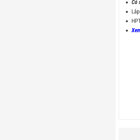
Có 
Lắp
HPT
Xem