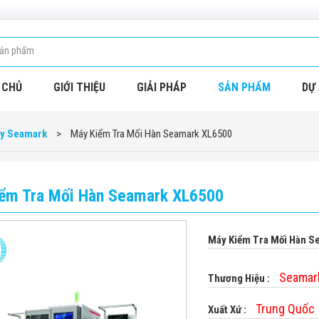
 CHỦ
GIỚI THIỆU
GIẢI PHÁP
SẢN PHẨM
DỰ 
ay Seamark
>
Máy Kiểm Tra Mối Hàn Seamark XL6500
ểm Tra Mối Hàn Seamark XL6500
Máy Kiểm Tra Mối Hàn S
Seamar
Thương Hiệu :
Trung Quốc
Xuất Xứ :