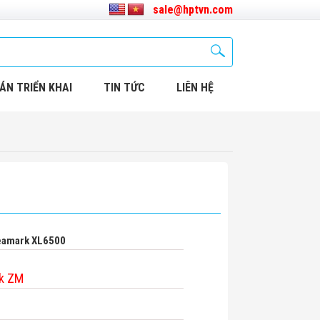
sale@hptvn.com
ÁN TRIỂN KHAI
TIN TỨC
LIÊN HỆ
eamark XL6500
k ZM