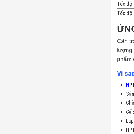
Tốc độ 
Tốc độ 
ỨN
Cân tr
lượng 
phẩm 
Vì sa
HPT
Sả
Chí
Có 
Lắp
HPT