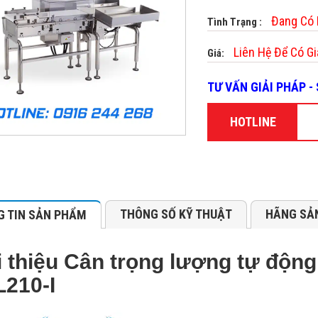
Đang Có
Tình Trạng :
Liên Hệ Để Có Gi
Giá:
TƯ VẤN GIẢI PHÁP 
HOTLINE
THÔNG SỐ KỸ THUẬT
HÃNG SẢ
 TIN SẢN PHẨM
i thiệu Cân trọng lượng tự độn
210-I