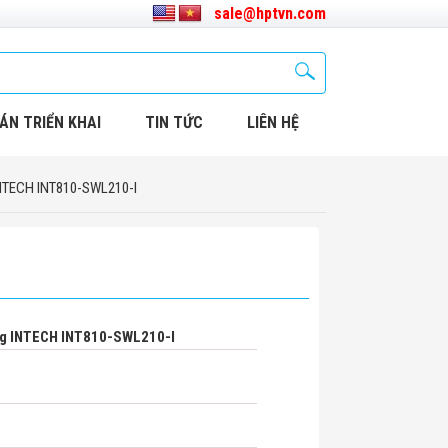
sale@hptvn.com
ÁN TRIỂN KHAI
TIN TỨC
LIÊN HỆ
INTECH INT810-SWL210-I
ng INTECH INT810-SWL210-I