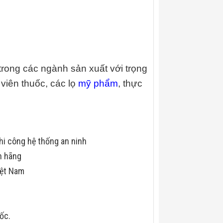
ong các ngành sản xuất với trọng
viên thuốc, các lọ
mỹ phẩm
, thực
hi công hệ thống an ninh
h hãng
iệt Nam
uốc.