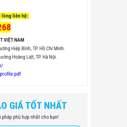
 lòng liên hệ:
268
T VIỆT NAM
ường Hiệp Bình, TP. Hồ Chí Minh.
ờng Hoàng Liệt, TP. Hà Nội.
n/
profile.pdf
ÁO GIÁ TỐT NHẤT
iải pháp phù hợp nhất cho bạn!