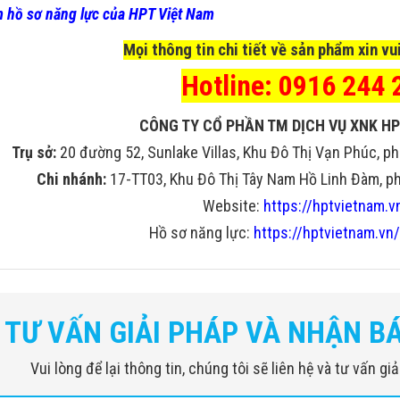
 hồ sơ năng lực của HPT Việt Nam
Mọi thông tin chi tiết về sản phẩm xin vui
Hotline: 0916 244 
CÔNG TY CỔ PHẦN TM DỊCH VỤ XNK HP
Trụ sở:
20 đường 52, Sunlake Villas, Khu Đô Thị Vạn Phúc, ph
Chi nhánh:
17-TT03, Khu Đô Thị Tây Nam Hồ Linh Đàm, phư
Website:
https://hptvietnam.v
Hồ sơ năng lực:
https://hptvietnam.vn/
TƯ VẤN GIẢI PHÁP VÀ NHẬN B
Vui lòng để lại thông tin, chúng tôi sẽ liên hệ và tư vấn g