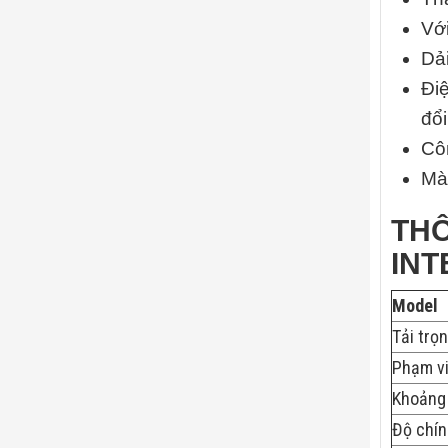
Với
Dải
Đi
đổi
Cô
Mà
THÔ
INT
Model
Tải trọn
Phạm vi
Khoảng
Độ chín