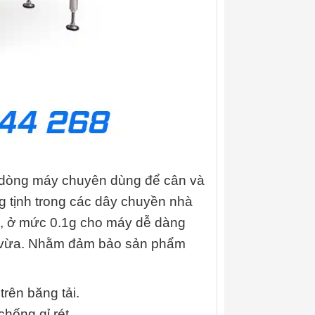
dòng máy chuyên dùng để cân và
g tịnh trong các dây chuyền nhà
ỏ, ở mức 0.1g cho máy dễ dàng
ến vừa. Nhằm đảm bảo sản phẩm
trên băng tải.
hống gỉ rét.