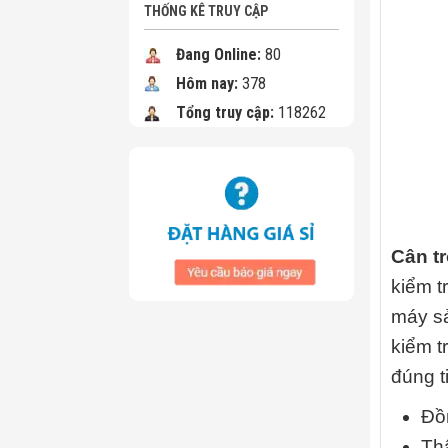
THỐNG KÊ TRUY CẬP
Đang Online:
80
Hôm nay:
378
Tổng truy cập:
118262
Cân t
kiểm t
máy sả
kiểm t
đúng t
Đồn
Th