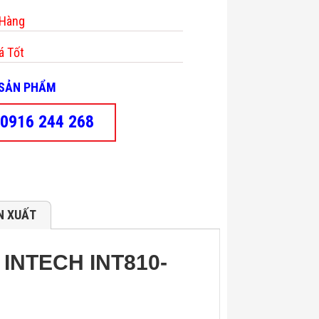
 Hàng
á Tốt
- SẢN PHẨM
0916 244 268
N XUẤT
g INTECH INT810-