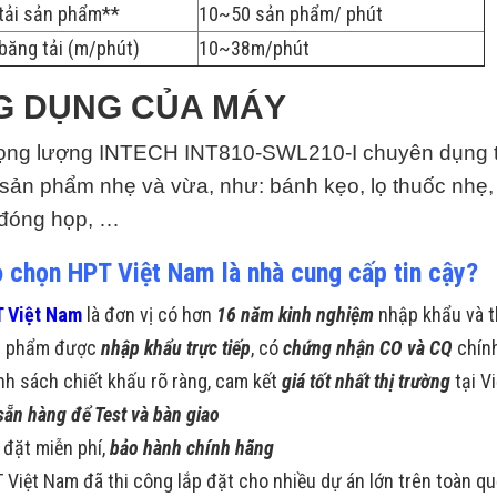
tải sản phẩm**
10~50 sản phẩm/ phút
băng tải (m/phút)
10~38m/phút
G DỤNG CỦA MÁY
ọng lượng INTECH INT810-SWL210-I chuyên dụng tr
sản phẩm nhẹ và vừa, như: bánh kẹo, lọ thuốc nhẹ, 
đóng họp, …
o chọn HPT Việt Nam là nhà cung cấp tin cậy?
 Việt Nam
là đơn vị có hơn
16 năm kinh nghiệm
nhập khẩu và t
n phẩm được
nhập khẩu trực tiếp
, có
chứng nhận CO và CQ
chín
nh sách chiết khấu rõ ràng, cam kết
giá tốt nhất thị trường
tại V
sẵn hàng để Test và bàn giao
 đặt miễn phí,
bảo hành chính hãng
 Việt Nam đã thi công lắp đặt cho nhiều dự án lớn trên toàn q