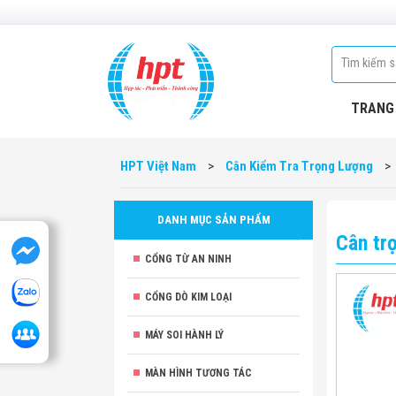
TRANG
HPT Việt Nam
>
Cân Kiểm Tra Trọng Lượng
>
DANH MỤC SẢN PHẨM
Cân tr
CỔNG TỪ AN NINH
CỔNG DÒ KIM LOẠI
MÁY SOI HÀNH LÝ
MÀN HÌNH TƯƠNG TÁC