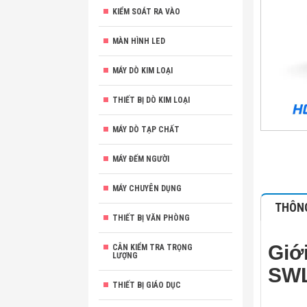
KIỂM SOÁT RA VÀO
MÀN HÌNH LED
MÁY DÒ KIM LOẠI
THIẾT BỊ DÒ KIM LOẠI
MÁY DÒ TẠP CHẤT
MÁY ĐẾM NGƯỜI
MÁY CHUYÊN DỤNG
THÔNG
THIẾT BỊ VĂN PHÒNG
Giớ
CÂN KIỂM TRA TRỌNG
LƯỢNG
SWL
THIẾT BỊ GIÁO DỤC