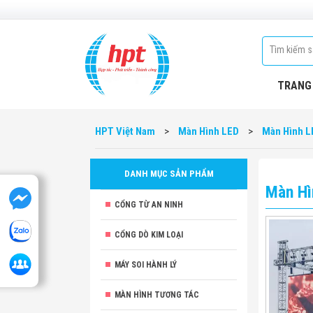
TRANG
HPT Việt Nam
>
Màn Hình LED
>
Màn Hình L
DANH MỤC SẢN PHẨM
Màn Hì
CỔNG TỪ AN NINH
CỔNG DÒ KIM LOẠI
MÁY SOI HÀNH LÝ
MÀN HÌNH TƯƠNG TÁC