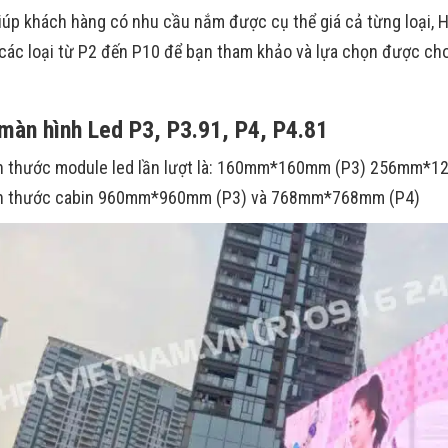
úp khách hàng có nhu cầu nắm được cụ thể giá cả từng loại,
 các loại từ P2 đến P10 để bạn tham khảo và lựa chọn được ch
màn hình Led P3, P3.91, P4, P4.81
h thước module led lần lượt là: 160mm*160mm (P3) 256mm*1
h thước cabin 960mm*960mm (P3) và 768mm*768mm (P4)