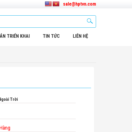
sale@hptvn.com
ÁN TRIỂN KHAI
TIN TỨC
LIÊN HỆ
goài Trời
 Hàng