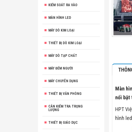
KIỂM SOÁT RA VÀO
MÀN HÌNH LED
MÁY DÒ KIM LOẠI
THIẾT BỊ DÒ KIM LOẠI
MÁY DÒ TẠP CHẤT
MÁY ĐẾM NGƯỜI
THÔNG
MÁY CHUYÊN DỤNG
Màn hìn
THIẾT BỊ VĂN PHÒNG
nổi bật
CÂN KIỂM TRA TRỌNG
HPT Việ
LƯỢNG
hình led
THIẾT BỊ GIÁO DỤC