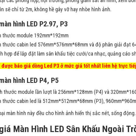
 tại các phòng họp, hội trường, phòng giám sát an ninh, xem bó
ìn sẽ chỉ từ 2m, không hề gây vỡ hay nhòe hình ảnh.
màn hình LED P2.97, P3
h thước module 192mm*192mm
h thước cabin led 576mm*576mm*68mm và độ phân giải đạt 64 x
ch hợp để lắp đặt làm sân khấu tiệc cưới/ca nhạc, quảng cáo
 được báo giá dòng Led P3 ở mức giá tốt nhất liên hệ trực t
màn hình LED P4, P5
h thước module lần lượt là 256mm*128mm (P4) và 320mm*1
h thước cabin led là 512mm*512mm*68mm (P3), 960mm*960
loại màn hình này đều cho hình ảnh hiển thị sắc nét, sống động.
giá Màn Hình LED Sân Khấu Ngoài Tr