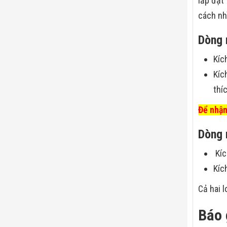
lắp đặt
cách nh
Dòng 
Kíc
Kíc
thí
Để nhận
Dòng 
Kíc
Kíc
Cả hai 
Báo 