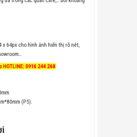
ng đá trong các quán cafe,… bởi khoảng
 64px cho hình ảnh hiển thị rõ nét,
 showroom…
iếp HOTLINE: 0916 244 268
60mm
mm*80mm (P5).
ời