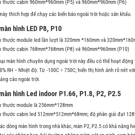
h thước cabin 960mm*960mm (P5) và 960mm*960mm (P6)
i này thích hợp để chạy các biển báo ngoài trời hoặc sân khấu.
màn hình LED P8, P10
h thước module led lần lượt là 320mm *160mm và 320mm*16
h thước cabin 768mm*768mm (P8) và 960mm*960mm (P10)
loại màn hình chuyên dụng ngoài trời này đều có thể hoạt động t
0% RH – Nhiệt độ: Từ -100C ÷ 750C; hiển thị hình ảnh rõ nét v
ảng cáo ngoài trời.
màn hình Led indoor P1.66, P1.8, P2, P2.5
h thước module là 256mm*128mm
h thước cabin led 512mm*512mm*68mm; độ phân giải đạt 128
các dòng màn hình trong nhà khác, màn P2, P2.5 có khả năng hiển