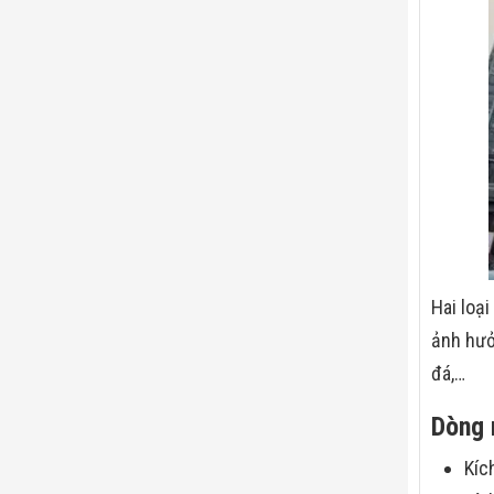
Hai loạ
ảnh hưở
đá,…
Dòng 
Kíc