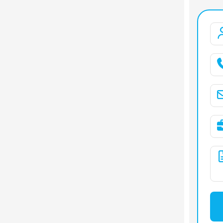
Kích thư
Kích thư
Tốc độ đ
Tối đa tả
Kỳ vọng 