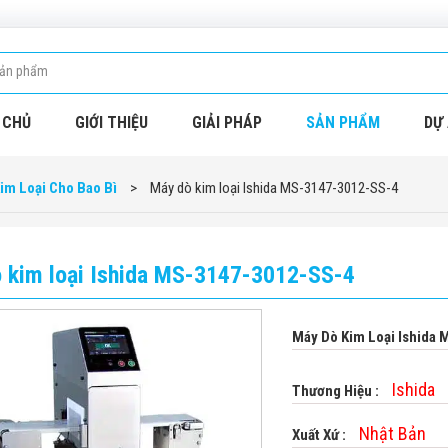
 CHỦ
GIỚI THIỆU
GIẢI PHÁP
SẢN PHẨM
DỰ 
im Loại Cho Bao Bì
>
Máy dò kim loại Ishida MS-3147-3012-SS-4
 kim loại Ishida MS-3147-3012-SS-4
Máy Dò Kim Loại Ishida
Ishida
Thương Hiệu :
Nhật Bản
Xuất Xứ :