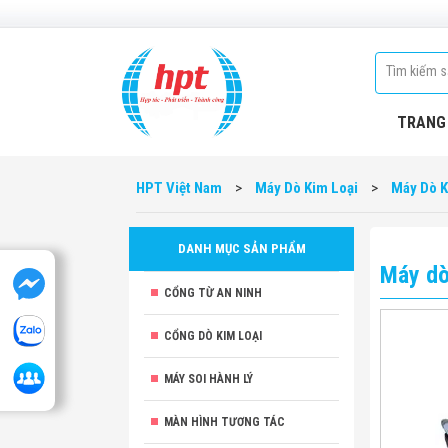
TRANG
HPT Việt Nam
>
Máy Dò Kim Loại
>
Máy Dò K
DANH MỤC SẢN PHẨM
Máy dò
CỔNG TỪ AN NINH
CỔNG DÒ KIM LOẠI
MÁY SOI HÀNH LÝ
MÀN HÌNH TƯƠNG TÁC