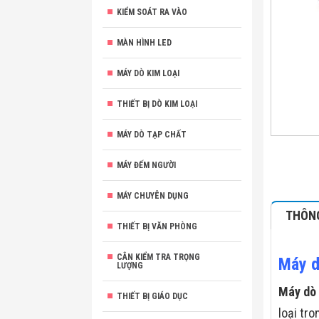
KIỂM SOÁT RA VÀO
MÀN HÌNH LED
MÁY DÒ KIM LOẠI
THIẾT BỊ DÒ KIM LOẠI
MÁY DÒ TẠP CHẤT
MÁY ĐẾM NGƯỜI
MÁY CHUYÊN DỤNG
THÔNG
THIẾT BỊ VĂN PHÒNG
CÂN KIỂM TRA TRỌNG
Máy d
LƯỢNG
Máy dò 
THIẾT BỊ GIÁO DỤC
loại tr