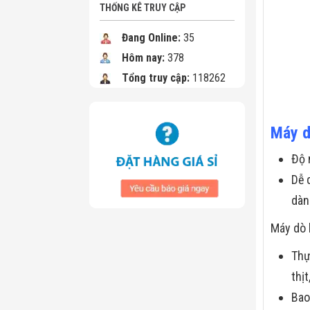
THỐNG KÊ TRUY CẬP
Đang Online:
35
Hôm nay:
378
Tổng truy cập:
118262
Máy d
Độ 
Dễ 
dàn
Máy dò 
Thự
thị
Bao