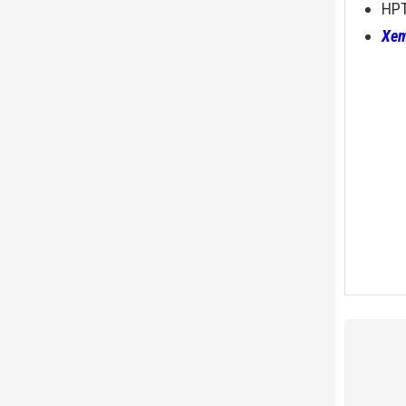
HPT
Xem
Thông s
Khẩu độ 