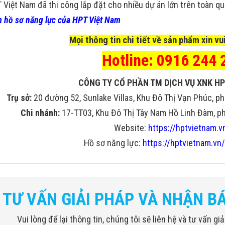
 Việt Nam đã thi công lắp đặt cho nhiều dự án lớn trên toàn q
 hồ sơ năng lực của HPT Việt Nam
Mọi thông tin chi tiết về sản phẩm xin vui
Hotline: 0916 244 
CÔNG TY CỔ PHẦN TM DỊCH VỤ XNK HP
Trụ sở:
20 đường 52, Sunlake Villas, Khu Đô Thị Vạn Phúc, ph
Chi nhánh:
17-TT03, Khu Đô Thị Tây Nam Hồ Linh Đàm, phư
Website:
https://hptvietnam.v
Hồ sơ năng lực:
https://hptvietnam.vn/
ố kỹ thuật
của đầu tìm kiếm
TƯ VẤN GIẢI PHÁP VÀ NHẬN B
Vui lòng để lại thông tin, chúng tôi sẽ liên hệ và tư vấn g