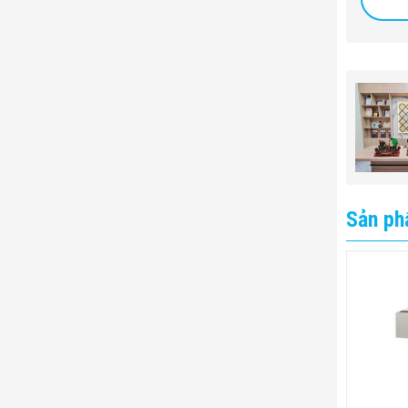
Đầu ra dữ
Tiện ích
Sản ph
Kết Cấu: