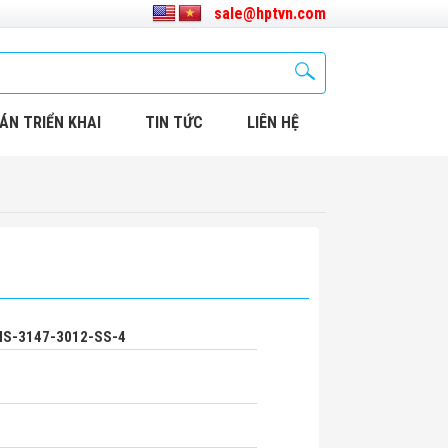
sale@hptvn.com
ÁN TRIỂN KHAI
TIN TỨC
LIÊN HỆ
 MS-3147-3012-SS-4