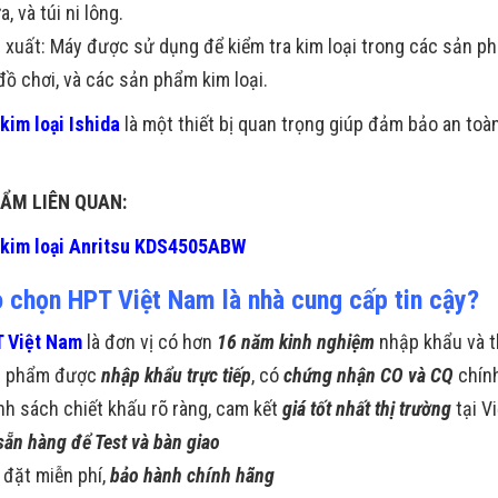
, và túi ni lông.
 xuất: Máy được sử dụng để kiểm tra kim loại trong các sản p
 đồ chơi, và các sản phẩm kim loại.
kim loại Ishida
là một thiết bị quan trọng giúp đảm bảo an toà
ẨM LIÊN QUAN:
 kim loại Anritsu KDS4505ABW
o chọn HPT Việt Nam là nhà cung cấp tin cậy?
 Việt Nam
là đơn vị có hơn
16 năm kinh nghiệm
nhập khẩu và t
n phẩm được
nhập khẩu trực tiếp
, có
chứng nhận CO và CQ
chín
nh sách chiết khấu rõ ràng, cam kết
giá tốt nhất thị trường
tại V
sẵn hàng để Test và bàn giao
 đặt miễn phí,
bảo hành chính hãng