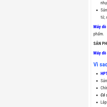
nhựa
Sản
tử,
Máy dò 
phẩm.
SẢN PH
Máy dò
Vì sa
HPT
Sả
Chí
Có 
Lắp