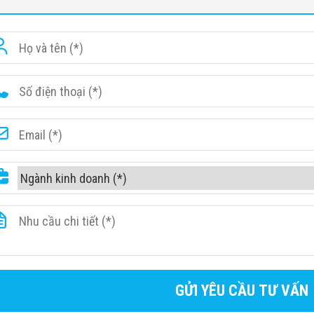
ớc sản phẩm:
ớc băng tả
ai
i trên băng tả
nhạy cảm: