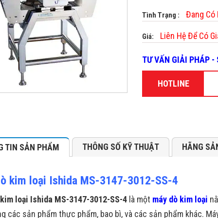
Đang Có
Tình Trạng :
Liên Hệ Để Có Gi
Giá:
TƯ VẤN GIẢI PHÁP 
HOTLINE
THÔNG SỐ KỸ THUẬT
HÃNG SẢ
 TIN SẢN PHẨM
ò kim loại Ishida MS-3147-3012-SS-4
kim loại Ishida MS-3147-3012-SS-4
là một
máy dò kim loại
nằ
ong các sản phẩm thực phẩm, bao bì, và các sản phẩm khác. Máy