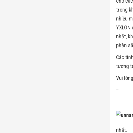
cho các
trong k
nhiều m
YXLON đ
nhất, k
phần sắ
Các tín
tương t
Vui lòng
–
nhất.