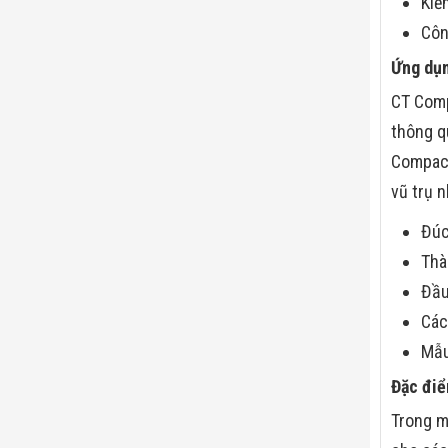
Kiể
Côn
Ứng dụ
CT Comp
thông q
Compact
vũ trụ n
Đúc
Thà
Đầu
Các
Mẫu
Đặc đi
Trong m