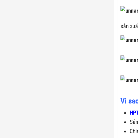
sản xuấ
Vì sa
HPT
Sả
Chí