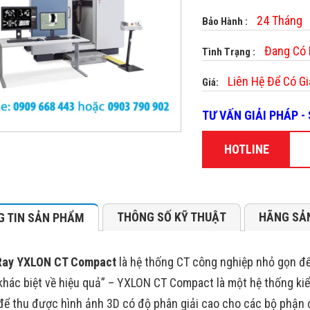
24 Tháng
Bảo Hành :
Đang Có
Tình Trạng :
Liên Hệ Để Có Gi
Giá:
TƯ VẤN GIẢI PHÁP 
HOTLINE
THÔNG SỐ KỸ THUẬT
HÃNG SẢ
 TIN SẢN PHẨM
Ray YXLON CT Compact
là hệ thống CT công nghiệp nhỏ gọn để
khác biệt về hiệu quả” – YXLON CT Compact là một hệ thống ki
 để thu được hình ảnh 3D có độ phân giải cao cho các bộ phận 