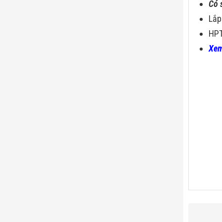
Có 
Lắp
HPT
Xem
Thuộc tí