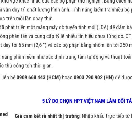
 khu vực khác nhau của các bộ phận thử nghiệm. Bằng cách nà
hi vẫn duy trì chất lượng hình ảnh. Tính năng kiểm tra nhiều b
ục trên mỗi lần chạy thử.
ã phát triển một mảng máy dò tuyến tính mới (LDA) để đảm bả
hông phân tán và cung cấp tỷ lệ nhiễu tín hiệu chưa từng có. 
t dày tới 65 mm (2,6 ”) và các bộ phận bằng nhôm lên tới 250 m
h năng phần mềm như xác định trung tâm tự động và thuật toán
ác thủ công tốn thời gian.
 liên hệ
0909 668 443 (HCM)
hoặc
0903 790 902 (HN)
để được 
5 LÝ DO CHỌN HPT VIỆT NAM LÀM ĐỐI 
Giá cam kết rẻ nhất thị trường
: Nhập khẩu trực tiếp từ 