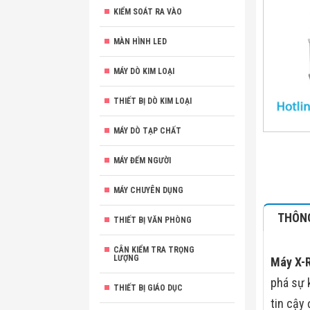
KIỂM SOÁT RA VÀO
MÀN HÌNH LED
MÁY DÒ KIM LOẠI
THIẾT BỊ DÒ KIM LOẠI
MÁY DÒ TẠP CHẤT
MÁY ĐẾM NGƯỜI
MÁY CHUYÊN DỤNG
THÔNG
THIẾT BỊ VĂN PHÒNG
CÂN KIỂM TRA TRỌNG
LƯỢNG
Máy X-
phá sự 
THIẾT BỊ GIÁO DỤC
tin cậy