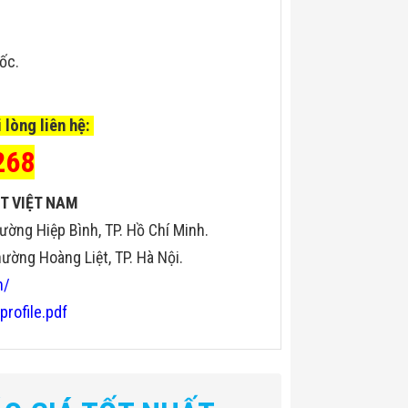
uốc.
 lòng liên hệ:
268
T VIỆT NAM
ường Hiệp Bình, TP. Hồ Chí Minh.
ờng Hoàng Liệt, TP. Hà Nội.
n/
profile.pdf