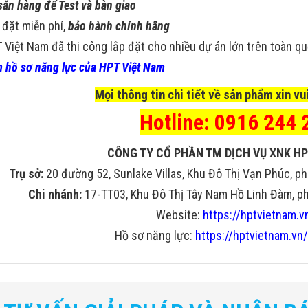
sẵn hàng để Test và bàn giao
 đặt miễn phí,
bảo hành chính hãng
 Việt Nam đã thi công lắp đặt cho nhiều dự án lớn trên toàn q
 hồ sơ năng lực của HPT Việt Nam
Mọi thông tin chi tiết về sản phẩm xin vui
Hotline: 0916 244 
CÔNG TY CỔ PHẦN TM DỊCH VỤ XNK HP
Trụ sở:
20 đường 52, Sunlake Villas, Khu Đô Thị Vạn Phúc, ph
Chi nhánh:
17-TT03, Khu Đô Thị Tây Nam Hồ Linh Đàm, phư
Website:
https://hptvietnam.v
Hồ sơ năng lực:
https://hptvietnam.vn/
nh
Giá trị tương ứng