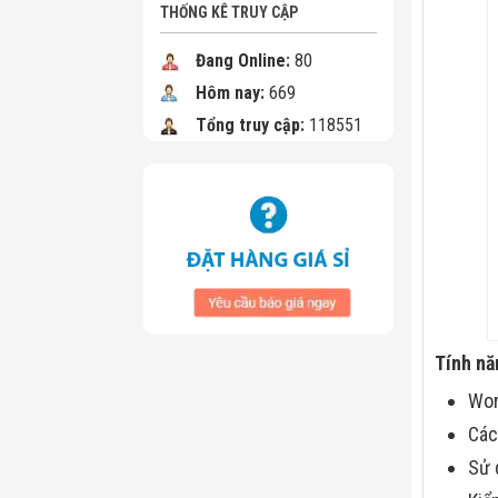
THỐNG KÊ TRUY CẬP
Đang Online:
80
Hôm nay:
669
Tổng truy cập:
118551
Tính nă
Wor
Các
Sử 