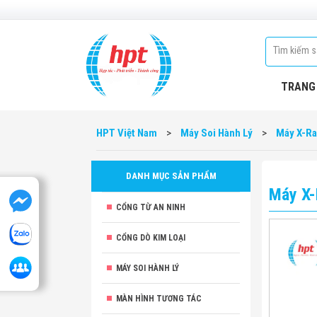
TRANG
HPT Việt Nam
>
Máy Soi Hành Lý
>
Máy X-R
DANH MỤC SẢN PHẨM
Máy X-
CỔNG TỪ AN NINH
CỔNG DÒ KIM LOẠI
MÁY SOI HÀNH LÝ
MÀN HÌNH TƯƠNG TÁC