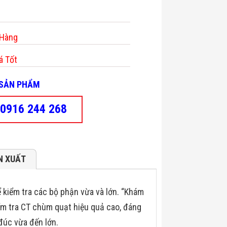
 Hàng
á Tốt
- SẢN PHẨM
0916 244 268
N XUẤT
 kiểm tra các bộ phận vừa và lớn. “Khám
ểm tra CT chùm quạt hiệu quả cao, đáng
đúc vừa đến lớn.