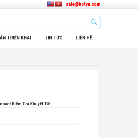
sale@hptvn.com
ÁN TRIỂN KHAI
TIN TỨC
LIÊN HỆ
pact Kiểm Tra Khuyết Tật