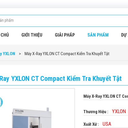
 CHỦ
GIỚI THIỆU
GIẢI PHÁP
SẢN PHẨM
DỰ 
ay YXLON
>
Máy X-Ray YXLON CT Compact Kiểm Tra Khuyết Tật
Ray YXLON CT Compact Kiểm Tra Khuyết Tật
Máy X-Ray YXLON CT Com
YXLON
Thương Hiệu :
USA
Xuất Xứ :