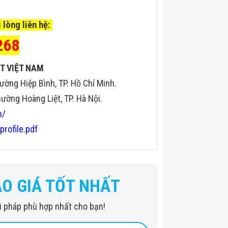
 lòng liên hệ:
268
T VIỆT NAM
ường Hiệp Bình, TP. Hồ Chí Minh.
ờng Hoàng Liệt, TP. Hà Nội.
n/
profile.pdf
iá trị tương ứng (XL)
ánh xe 4J x 12 "đến 12J x 24"
ÁO GIÁ TỐT NHẤT
0 [kg]
iải pháp phù hợp nhất cho bạn!
 4400 x 2800 x 2400 [mm]