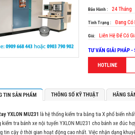
24 Tháng
Bảo Hành :
Đang Có
Tình Trạng :
Liên Hệ Để Có Gi
Giá:
TƯ VẤN GIẢI PHÁP 
HOTLINE
THÔNG SỐ KỸ THUẬT
HÃNG SẢ
 TIN SẢN PHẨM
Ray YXLON MU231
là hệ thống kiểm tra bằng tia X phổ biến nhấ
 kiểm tra bánh xe nội tuyến YXLON MU231 cho bánh xe đúc hợp
g tin cậy ở thời gian hoạt động cao nhất. Việc nhận dạng khuyế