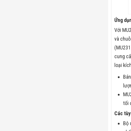
Ứng dụn
Với MU2
và chuỗ
(MU231X
cung cấp
loại kíc
Bán
lượ
MU2
tối
Các tùy
Bộ 