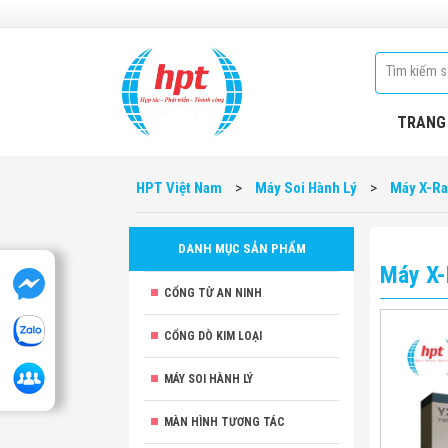
TRANG
HPT Việt Nam
>
Máy Soi Hành Lý
>
Máy X-R
DANH MỤC SẢN PHẨM
Máy X-
CỔNG TỪ AN NINH
CỔNG DÒ KIM LOẠI
MÁY SOI HÀNH LÝ
MÀN HÌNH TƯƠNG TÁC