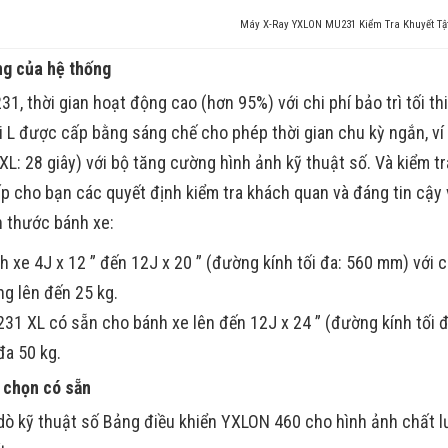
Máy X-Ray YXLON MU231 Kiểm Tra Khuyết Tậ
g của hệ thống
31, thời gian hoạt động cao (hơn 95%) với chi phí bảo trì tối t
i L được cấp bằng sáng chế cho phép thời gian chu kỳ ngắn, ví
L: 28 giây) với bộ tăng cường hình ảnh kỹ thuật số. Và kiểm t
 cho bạn các quyết định kiểm tra khách quan và đáng tin cậy với
h thước bánh xe:
h xe 4J x 12 ” đến 12J x 20 ” (đường kính tối đa: 560 mm) với c
ng lên đến 25 kg.
31 XL có sẵn cho bánh xe lên đến 12J x 24 ” (đường kính tối đ
 đa 50 kg.
 chọn có sẵn
dò kỹ thuật số Bảng điều khiển YXLON 460 cho hình ảnh chất lư