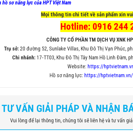
 hồ sơ năng lực của HPT Việt Nam
Mọi thông tin chi tiết về sản phẩm xin vui
Hotline: 0916 244 
CÔNG TY CỔ PHẦN TM DỊCH VỤ XNK HP
Trụ sở:
20 đường 52, Sunlake Villas, Khu Đô Thị Vạn Phúc, ph
Chi nhánh:
17-TT03, Khu Đô Thị Tây Nam Hồ Linh Đàm, phư
Website:
https://hptvietnam.v
Hồ sơ năng lực:
https://hptvietnam.vn/
nh
Giá trị tương ứng (Chuẩn)
G
ớc mẫu
Bánh xe 4J x 12 "đến 12J x 20"
B
TƯ VẤN GIẢI PHÁP VÀ NHẬN B
ợng mẫu tối đa
25 [kg]
5
Vui lòng để lại thông tin, chúng tôi sẽ liên hệ và tư vấn g
ớc hệ thống
~ 3200 x 2400 x 2400 [mm]
~