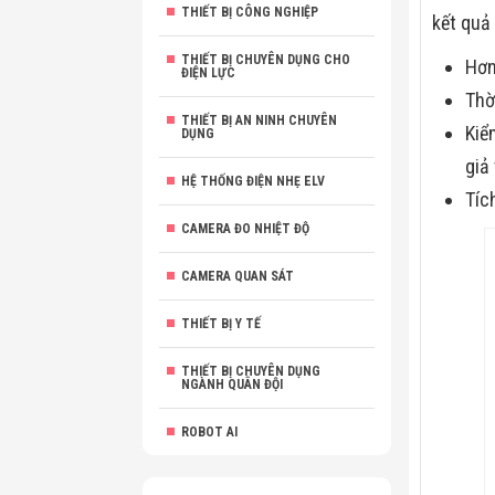
THIẾT BỊ CÔNG NGHIỆP
kết quả
THIẾT BỊ CHUYÊN DỤNG CHO
Hơn
ĐIỆN LỰC
Thờ
THIẾT BỊ AN NINH CHUYÊN
Kiể
DỤNG
giả
HỆ THỐNG ĐIỆN NHẸ ELV
Tíc
CAMERA ĐO NHIỆT ĐỘ
CAMERA QUAN SÁT
THIẾT BỊ Y TẾ
THIẾT BỊ CHUYÊN DỤNG
NGÀNH QUÂN ĐỘI
ROBOT AI