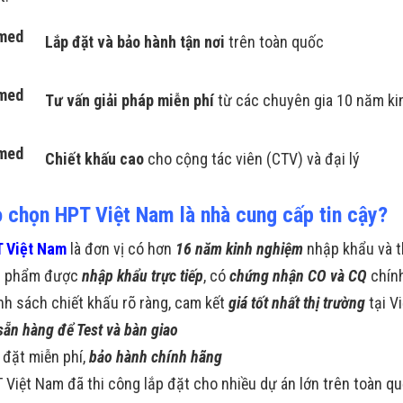
Lắp đặt và bảo hành tận
nơi
trên toàn quốc
Tư vấn giải pháp miễn phí
từ các chuyên gia 10 năm ki
Chiết khấu cao
cho cộng tác viên (CTV) và đại lý
o chọn HPT Việt Nam là nhà cung cấp tin cậy?
 Việt Nam
là đơn vị có hơn
16 năm kinh nghiệm
nhập khẩu và t
n phẩm được
nhập khẩu trực tiếp
, có
chứng nhận CO và CQ
chín
nh sách chiết khấu rõ ràng, cam kết
giá tốt nhất thị trường
tại V
sẵn hàng để Test và bàn giao
 đặt miễn phí,
bảo hành chính hãng
 Việt Nam đã thi công lắp đặt cho nhiều dự án lớn trên toàn q