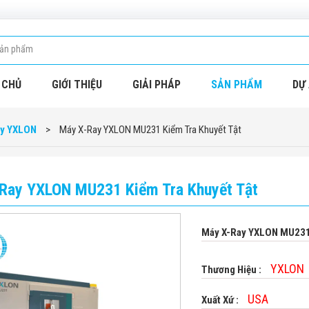
 CHỦ
GIỚI THIỆU
GIẢI PHÁP
SẢN PHẨM
DỰ 
ay YXLON
>
Máy X-Ray YXLON MU231 Kiểm Tra Khuyết Tật
Ray YXLON MU231 Kiểm Tra Khuyết Tật
Máy X-Ray YXLON MU231 
YXLON
Thương Hiệu :
USA
Xuất Xứ :