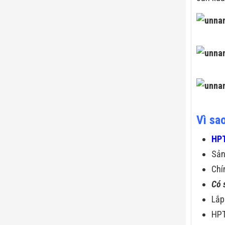
Vì sa
HPT
Sả
Chí
Có 
Lắp
HPT