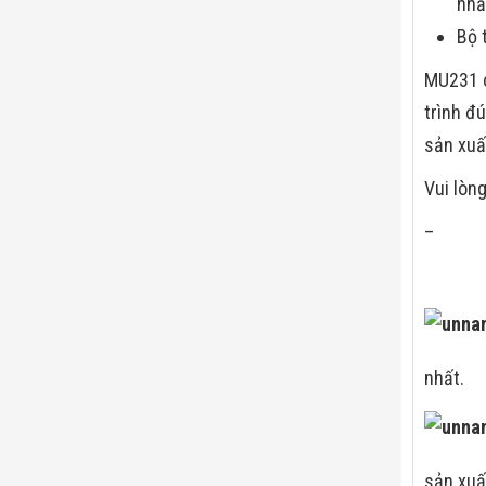
nh
Bộ 
MU231 c
trình đ
sản xuấ
Vui lòng
–
nhất.
sản xuấ