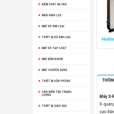
KIỂM SOÁT RA VÀO
MÀN HÌNH LED
MÁY DÒ KIM LOẠI
THIẾT BỊ DÒ KIM LOẠI
MÁY DÒ TẠP CHẤT
MÁY ĐẾM NGƯỜI
MÁY CHUYÊN DỤNG
THÔNG
THIẾT BỊ VĂN PHÒNG
CÂN KIỂM TRA TRỌNG
LƯỢNG
Máy X-
X-quang
THIẾT BỊ GIÁO DỤC
cao đán