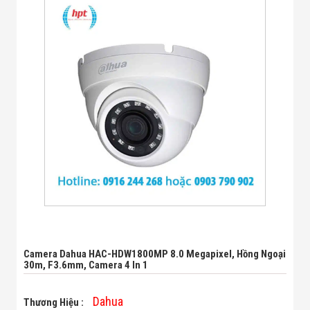
Bị Ngành Thủy
Sản - Đông
Lạnh
Giải Pháp Thiết
Bị Ngành Thực
Phẩm Đóng Gói
Giải Pháp Thiết
Bị Ngành May
Mặc - Giày Da
Giải Pháp Thiết
Bị Ngành Linh
Kiện Điện Tử
Giải Pháp Thiết
Bị Ngành Giáo
Dục
Giải Pháp Thiết
Bị Ngành Bán
Lẻ - Retail
Giải Pháp
Chuyên Dụng
Camera Dahua HAC-HDW1800MP 8.0 Megapixel, Hồng Ngoại
30m, F3.6mm, Camera 4 In 1
Ngành Công An
- Quân Đội
Giải Pháp Bãi
Dahua
Thương Hiệu :
Giữ Xe Thông