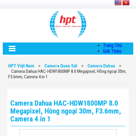
Trang Chủ
Giới Thiệu
Về HPT Việt
Nam
HPT Việt Nam
>
Camera Quan Sát
>
Camera Dahua
>
Hội Đồng Quản
Camera Dahua HAC-HDW1800MP 8.0 Megapixel, Hồng ngoại 30m,
Trị
F3.6mm, Camera 4 in 1
Chính Sách Quy
Định Chung
Chính Sách Bảo
Mật Thông Tin
Camera Dahua HAC-HDW1800MP 8.0
Chiến Lược
Phát Triển
Megapixel, Hồng ngoại 30m, F3.6mm,
Thông Tin
Camera 4 in 1
Chuyển Khoản
Giải Pháp
Giải Pháp Thiết