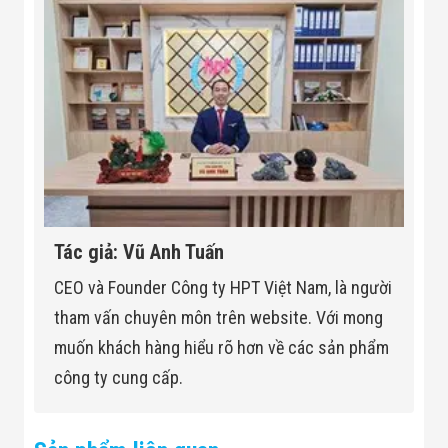
Pan: 0°–360°
Pan/Tilt/Rotation
Tilt: 0°–78°
Range
Rotation: 0°–360°
Lens
Lens Type
Fixed-focal
Tác giả: Vũ Anh Tuấn
CEO và Founder Công ty HPT Việt Nam, là người
Mount Type
M12
tham vấn chuyên môn trên website. Với mong
Focal Length
2.8 mm; 3.6 mm; 6 mm
muốn khách hàng hiểu rõ hơn về các sản phẩm
công ty cung cấp.
Max. Aperture
F2.0
2.8 mm: 125° x 105° x