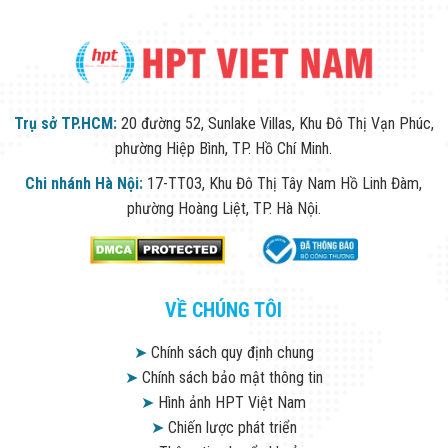
FCC (CFR 47 FCC Part
Certifications
15 subpartB, ANSI
C63.4-2014)
Trụ sở TP.HCM:
20 đường 52, Sunlake Villas, Khu Đô Thị Vạn Phúc,
UL (UL60950-
phường Hiệp Bình, TP. Hồ Chí Minh.
1+CAN/CSA C22.2
Chi nhánh Hà Nội:
17-TT03, Khu Đô Thị Tây Nam Hồ Linh Đàm,
No.60950-1)
phường Hoàng Liệt, TP. Hà Nội.
Port
VỀ CHÚNG TÔI
Video output choices
Video Output
of CVI/TVI/AHD/CVBS
➤
Chính sách quy định chung
by one BNC port
➤
Chính sách bảo mật thông tin
➤
Hình ảnh HPT Việt Nam
Power
➤
Chiến lược phát triển