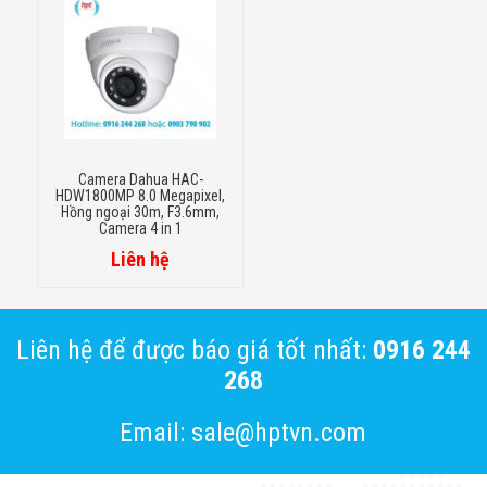
Gain Control
Auto; manual
Noise Reduction
2D NR
Smart IR
Yes
Camera Dahua HAC-
HDW1800MP 8.0 Megapixel,
Mirror
Off/On
Hồng ngoại 30m, F3.6mm,
Camera 4 in 1
Off/On (8 area,
Liên hệ
Privacy Masking
rectangle)
Liên hệ để được báo giá tốt nhất:
0916 244
Certifications
268
CE (EN55032,
Email: sale@hptvn.com
EN55024, EN50130-
4,EN60950-1)