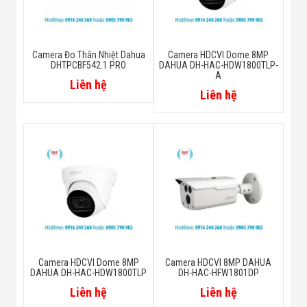
6 mm: 3.6 m (11.8 ft)
Lens
Camera Đo Thân Nhiệt Dahua
Camera HDCVI Dome 8MP
DHTPCBF542.1 PRO
DAHUA DH-HAC-HDW1800TLP-
A
DORI Distance
Liên hệ
Liên hệ
2.8mm
Video
CVI: 4K@25/30fps;
4K@15fps;
5M@20fps;
4M@25fps/30fps;
Camera HDCVI Dome 8MP
Camera HDCVI 8MP DAHUA
Frame Rate
DAHUA DH-HAC-HDW1800TLP
DH-HAC-HFW1801DP
AHD: 4K@15fps;
Liên hệ
Liên hệ