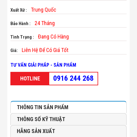
Minh
Trung Quốc
Sản Phẩm
Xuất Xứ :
THIẾT BỊ AN
NINH
24 Tháng
Bảo Hành :
Camera Thông
Minh
Đang Có Hàng
Tình Trạng :
Cổng Từ Siêu
Thị
Liên Hệ Để Có Giá Tốt
Giá:
Máy Đếm
Người
Máy Dò Tìm
TƯ VẤN GIẢI PHÁP - SẢN PHẨM
Thuốc Nổ
Phòng Chống
0916 244 268
HOTLINE
Khủng Bố
Camera Đo
Thân Nhiệt
THIẾT BỊ
CHUYÊN
THÔNG TIN SẢN PHẨM
DỤNG
Máy Dò Tạp
THÔNG SỐ KỸ THUẬT
Chất
Màn Hình
HÃNG SẢN XUẤT
Tương Tác