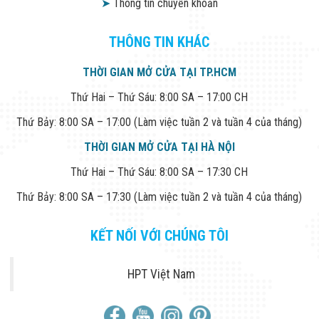
➤
Thông tin chuyển khoản
Power Supply
12V ±30% DC
THÔNG TIN KHÁC
Power
Max 4.3W (12V DC, IR
THỜI GIAN MỞ CỬA TẠI TP.HCM
Consumption
on)
Thứ Hai – Thứ Sáu: 8:00 SA – 17:00 CH
Environment
Thứ Bảy: 8:00 SA – 17:00 (Làm việc tuần 2 và tuần 4 của tháng)
THỜI GIAN MỞ CỬA TẠI HÀ NỘI
-40°C to +60°C (-40°F
Thứ Hai – Thứ Sáu: 8:00 SA – 17:30 CH
to +140°F);
Operating
Thứ Bảy: 8:00 SA – 17:30 (Làm việc tuần 2 và tuần 4 của tháng)
Temperature
<95% (non-
condensation)
KẾT NỐI VỚI CHÚNG TÔI
-40°C to +60°C (-40°F
HPT Việt Nam
to +140°F);
Storage