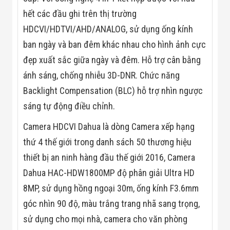
Flycam
hết các đầu ghi trên thị trường
Robot Tự Hành
Robot AI
HDCVI/HDTVI/AHD/ANALOG, sử dụng ống kính
THIẾT BỊ KIỂM
ban ngày và ban đêm khác nhau cho hình ảnh cực
SOÁT RA VÀO
Cổng Dò Kim
đẹp xuất sắc giữa ngày và đêm. Hỗ trợ cân bằng
Loại
ánh sáng, chống nhiễu 3D-DNR. Chức năng
Máy Soi Hành
Lý (X-Ray)
Backlight Compensation (BLC) hỗ trợ nhìn ngược
Cổng Phân Làn
Tự Động
sáng tự động điều chỉnh.
Nhận Diện
Khuôn Mặt
Camera HDCVI Dahua là dòng Camera xếp hạng
Hệ Thống Điện
thứ 4 thế giới trong danh sách 50 thương hiệu
Nhẹ
Thiết Bị Theo
thiết bị an ninh hàng đầu thế giới 2016, Camera
Ngành
Dahua HAC-HDW1800MP độ phân giải Ultra HD
Thiết Bị Ngành
Thực Phẩm
8MP, sử dụng hồng ngoại 30m, ống kính F3.6mm
Thiết Bị Ngành
Thực Phẩm
góc nhìn 90 độ, màu trắng trang nhã sang trọng,
Matrixcope
sử dụng cho mọi nhà, camera cho văn phòng
Thiết Bị Ngành