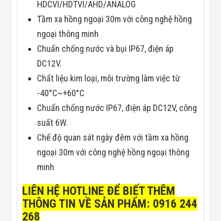
HDCVI/HDTVI/AHD/ANALOG
Đội
Dự Án Khối Nhà
Tầm xa hồng ngoại 30m với công nghệ hồng
Máy
ngoại thông minh
Dự Án Kho
Xưởng -
Chuẩn chống nước và bụi IP67, điện áp
Logistics
Tin Tức
DC12V.
Tin Công Nghệ
Chất liệu kim loại, môi trường làm việc từ
Tin Khuyến Mãi
Tin Tuyển Dụng
-40°C~+60°C
Liên Hệ
Chuẩn chống nước IP67, điện áp DC12V, công
suất 6W.
Chế độ quan sát ngày đêm với tầm xa hồng
ngoại 30m với công nghệ hồng ngoại thông
minh
LIÊN HỆ HOTLINE ĐỂ BIẾT THÊM
THÔNG TIN VỀ
SẢN PHẨM: 0916 244
268