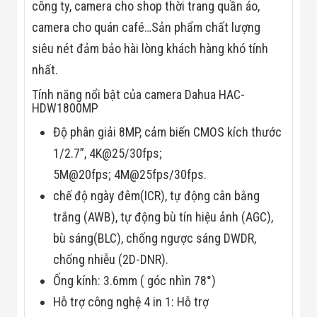
Công Nghiệp
công ty, camera cho shop thời trang quần áo,
Thiết Bị Ngành
camera cho quán café…Sản phẩm chất lượng
Giáo Dục
Thiết Bị Ngành
siêu nét đảm bảo hài lòng khách hàng khó tính
Thủy Sản
Thiết Bị Ngành
nhất.
Giày Da, Túi
Tính năng nổi bật của camera Dahua HAC-
Xách
HDW1800MP
Dự Án Triển
Khai
Độ phân giải 8MP, cảm biến CMOS kích thước
Dự Án Ngành
Thủy Sản
1/2.7”, 4K@25/30fps;
Dự Án Ngành
5M@20fps; 4M@25fps/30fps.
Thực Phẩm
Dự Án Ngành
chế độ ngày đêm(ICR), tự động cân bằng
Siêu Thị - Ngân
trắng (AWB), tự động bù tín hiệu ảnh (AGC),
Hàng
Dự Án Ngành
bù sáng(BLC), chống ngược sáng DWDR,
Giáo Dục -
Trường Học
chống nhiễu (2D-DNR).
Dự Án Ngành
Ống kính: 3.6mm ( góc nhìn 78°)
Điện Tử
Dự Án Ngành
Hỗ trợ công nghệ 4 in 1: Hỗ trợ
Công An - Quân