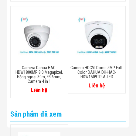
TVI: 4K@15fps;
CVBS: 960H
4K (3840 × 2160); 5M
(2592 × 1944); 4M
Resolution
(2560 × 1440); 960H
(960 × 576/960 × 480)
Camera Dahua HAC-
Camera HDCVI Dome 5MP Full-
HDW1800MP 8.0 Megapixel,
Color DAHUA DH-HAC-
Hồng ngoại 30m, F3.6mm,
HDW1509TP-A-LED
Day/Night
Auto switch by ICR
Camera 4 in 1
Liên hệ
Liên hệ
BLC
BLC/HLC/WDR
Sản phẩm đã xem
WDR
DWDR
White Balance
Auto; manual