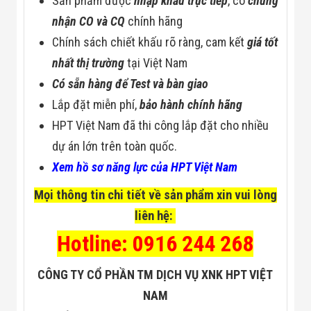
Sản phẩm được
nhập khẩu trực tiếp
, có
chứng
nhận CO và CQ
chính hãng
Chính sách chiết khấu rõ ràng, cam kết
giá tốt
nhất thị trường
tại Việt Nam
Có sẵn hàng để Test và bàn giao
Lắp đặt miễn phí,
bảo hành chính hãng
HPT Việt Nam đã thi công lắp đặt cho nhiều
dự án lớn trên toàn quốc.
Xem hồ sơ năng lực của HPT Việt Nam
Mọi thông tin chi tiết về sản phẩm xin vui lòng
liên hệ:
Hotline: 0916 244 268
CÔNG TY CỔ PHẦN TM DỊCH VỤ XNK HPT VIỆT
NAM