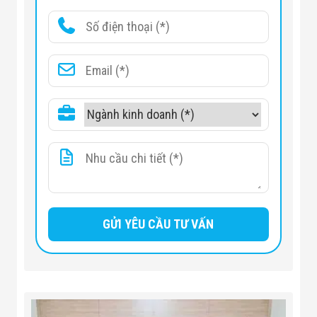
PAL: 1/25s–
1/100000s
Electronic
Shutter Speed
NTSC: 1/30s–
1/100000s
S/N Ratio
>65dB
Minimum
0.03Lux/F2.0, 30IRE,
Illumination
0Lux IR on
Fill Light Working
30 m (98.4 ft)
Distance
IR On/Off Control
Auto; manual
IR LED Number
12