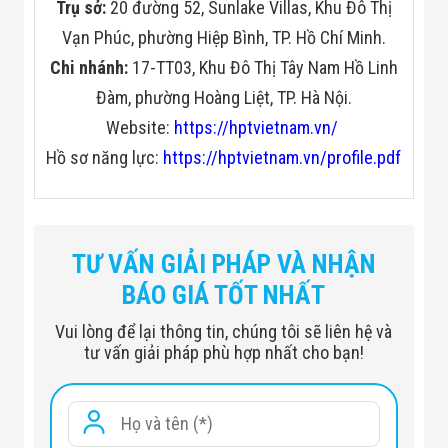
Trụ sở:
20 đường 52, Sunlake Villas, Khu Đô Thị
Vạn Phúc, phường Hiệp Bình, TP. Hồ Chí Minh.
Chi nhánh:
17-TT03, Khu Đô Thị Tây Nam Hồ Linh
Đàm, phường Hoàng Liệt, TP. Hà Nội.
Website:
https://hptvietnam.vn/
Hồ sơ năng lực:
https://hptvietnam.vn/profile.pdf
Camera
TƯ VẤN GIẢI PHÁP VÀ NHẬN
Image Sensor
1/2.7 inch CMOS
BÁO GIÁ TỐT NHẤT
Effective Pixels
3840 (H)× 2160 (V), 4K
Vui lòng để lại thông tin, chúng tôi sẽ liên hệ và
tư vấn giải pháp phù hợp nhất cho bạn!
Scanning
Progressive
System