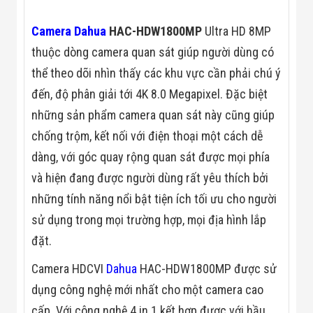
Màn Hình LED
Thiết Bị Chống
Ghi Âm
Camera Dahua
HAC-HDW1800MP
Ultra HD 8MP
Máy X-Ray
thuộc dòng camera quan sát giúp người dùng có
Thực Phẩm
Máy Dò Kim
thể theo dõi nhìn thấy các khu vực cần phải chú ý
Loại Công
đến, độ phân giải tới 4K 8.0 Megapixel. Đặc biệt
Nghiệp
Thiết Bị Công
những sản phẩm camera quan sát này cũng giúp
Nghệ Cao
chống trộm, kết nối với điện thoại một cách dễ
Ống Nhòm
Chuyên Dụng
dàng, với góc quay rộng quan sát được mọi phía
Đo Lực - Sức
Căng - Sức
và hiện đang được người dùng rất yêu thích bởi
Nén
những tính năng nổi bật tiện ích tối ưu cho người
Máy Kiểm Tra
Khuyết Tật
sử dụng trong mọi trường hợp, mọi địa hình lắp
Máy Kiểm Tra
đặt.
Vết Nứt Sản
Phẩm
Camera HDCVI
Dahua
HAC-HDW1800MP được sử
Máy Kiểm Tra
Bo Mạch Điện
dụng công nghệ mới nhất cho một camera cao
Tử
Súng Bắn
cấp. Với công nghệ 4 in 1 kết hợp được với hầu