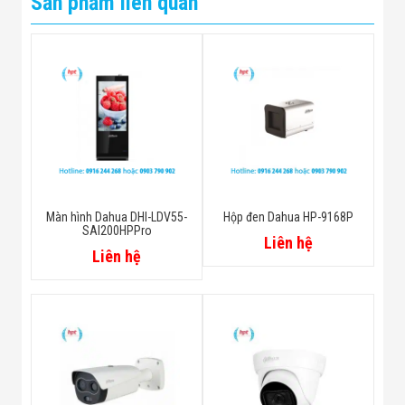
Sản phẩm liên quan
56° (diagonal x
horizontal x vertical)
3.6 mm: 104° x 87° x
Angle of View
47° (diagonal x
horizontal x vertical)
6 mm: 62.4° x54.7°
Màn hình Dahua DHI-LDV55-
Hộp đen Dahua HP-9168P
x31.3°(diagonal x
SAI200HPPro
Liên hệ
horizontal x vertical)
Liên hệ
Iris Type
Fixed iris
2.8 mm: 1.0 m (3.3 ft)
Close Focus
3.6 mm: 1.9 m (6.2 ft)
Distance