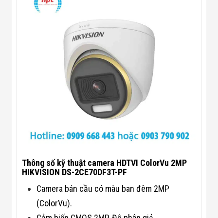
Flycam
Robot Tự Hành
Robot AI
THIẾT BỊ KIỂM
SOÁT RA VÀO
Cổng Dò Kim
Loại
Máy Soi Hành
Lý (X-Ray)
Cổng Phân Làn
Tự Động
Nhận Diện
Khuôn Mặt
Hệ Thống Điện
Nhẹ
Thiết Bị Theo
Ngành
Thông số kỹ thuật camera HDTVI ColorVu 2MP
Thiết Bị Ngành
HIKVISION DS-2CE70DF3T-PF
Thực Phẩm
Thiết Bị Ngành
Camera bán cầu có màu ban đêm 2MP
Thực Phẩm
Matrixcope
(ColorVu).
Thiết Bị Ngành
Cảm biến CMOS 2MP. Độ phân giả