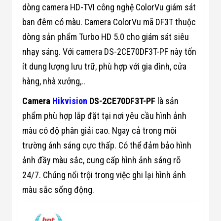
Màn Hình LED
dòng camera HD-TVI công nghệ ColorVu giám sát
Thiết Bị Chống
Ghi Âm
ban đêm có màu. Camera ColorVu mã DF3T thuộc
Máy X-Ray
dòng sản phẩm Turbo HD 5.0 cho giám sát siêu
Thực Phẩm
Máy Dò Kim
nhạy sáng. Với camera DS-2CE70DF3T-PF này tốn
Loại Công
ít dung lượng lưu trữ, phù hợp với gia đình, cửa
Nghiệp
Thiết Bị Công
hàng, nhà xưởng,..
Nghệ Cao
Ống Nhòm
Camera
Hikvision
DS-2CE70DF3T-PF
là sản
Chuyên Dụng
Đo Lực - Sức
phẩm phù hợp lắp đặt tại nơi yêu cầu hình ảnh
Căng - Sức
màu có độ phân giải cao. Ngay cả trong môi
Nén
Máy Kiểm Tra
trường ánh sáng cực thấp. Có thể đảm bảo hình
Khuyết Tật
ảnh đầy màu sắc, cung cấp hình ảnh sáng rõ
Máy Kiểm Tra
Vết Nứt Sản
24/7. Chúng nổi trội trong việc ghi lại hình ảnh
Phẩm
màu sắc sống động.
Máy Kiểm Tra
Bo Mạch Điện
Tử
Súng Bắn