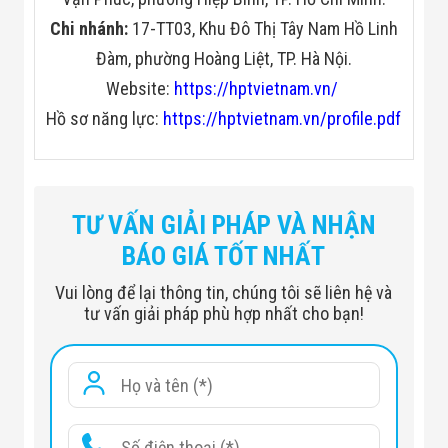
Chi nhánh:
17-TT03, Khu Đô Thị Tây Nam Hồ Linh
Đàm, phường Hoàng Liệt, TP. Hà Nội.
Website:
https://hptvietnam.vn/
Hồ sơ năng lực:
https://hptvietnam.vn/profile.pdf
Chế độ
Hikvision
bảo
24 tháng
TƯ VẤN GIẢI PHÁP VÀ NHẬN
hành
BÁO GIÁ TỐT NHẤT
Độ phân
2.0 Megapixel
Vui lòng để lại thông tin, chúng tôi sẽ liên hệ và
giải
tư vấn giải pháp phù hợp nhất cho bạn!
Camera
theo
Chip CMOS
loại chip
Camera
theo
Loại 3.6mm