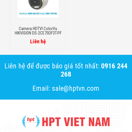
Camera HDTVI ColorVu
HIKVISION DS-2CE70DF3T-PF
Liên hệ
Liên hệ để được báo giá tốt nhất:
0916 244
268
Email: sale@hptvn.com