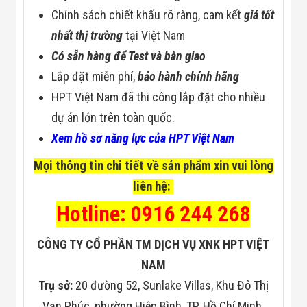
Chính sách chiết khấu rõ ràng, cam kết
giá tốt
nhất thị trường
tại Việt Nam
Có sẵn hàng để Test và bàn giao
Lắp đặt miễn phí,
bảo hành chính hãng
HPT Việt Nam đã thi công lắp đặt cho nhiều
dự án lớn trên toàn quốc.
Xem hồ sơ năng lực của HPT Việt Nam
Mọi thông tin chi tiết về sản phẩm xin vui lòng
liên hệ:
Hotline: 0916 244 268
CÔNG TY CỔ PHẦN TM DỊCH VỤ XNK HPT VIỆT
NAM
Trụ sở:
20 đường 52, Sunlake Villas, Khu Đô Thị
Vạn Phúc, phường Hiệp Bình, TP. Hồ Chí Minh.