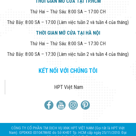
THỜI GIAN MỞ CỬA TẠI TP.HCM
Thứ Hai – Thứ Sáu: 8:00 SA – 17:00 CH
Thứ Bảy: 8:00 SA – 17:00 (Làm việc tuần 2 và tuần 4 của tháng)
THỜI GIAN MỞ CỬA TẠI HÀ NỘI
Thứ Hai – Thứ Sáu: 8:00 SA – 17:30 CH
Thứ Bảy: 8:00 SA – 17:30 (Làm việc tuần 2 và tuần 4 của tháng)
KẾT NỐI VỚI CHÚNG TÔI
HPT Việt Nam
CÔNG TY CỔ PHẦN TM DỊCH VỤ XNK HPT VIỆT NAM (Gọi tắt là HPT Việt
Nam). GPDKKD 0310478692 do Sở KHĐT Tp. HCM cấp ngày 25/11/2010. Đại