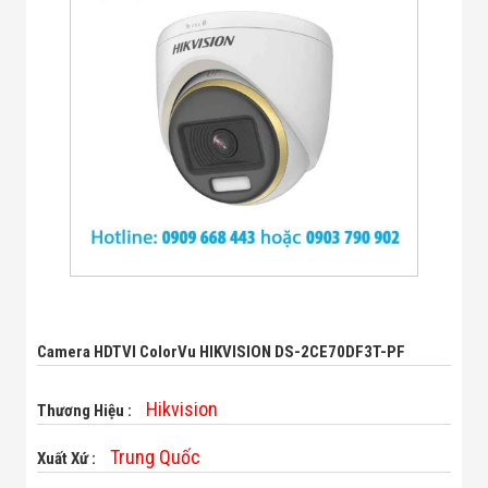
Bị Ngành Thủy
Sản - Đông
Lạnh
Giải Pháp Thiết
Bị Ngành Thực
Phẩm Đóng Gói
Giải Pháp Thiết
Bị Ngành May
Mặc - Giày Da
Giải Pháp Thiết
Bị Ngành Linh
Kiện Điện Tử
Giải Pháp Thiết
Bị Ngành Giáo
Dục
Giải Pháp Thiết
Bị Ngành Bán
Camera HDTVI ColorVu HIKVISION DS-2CE70DF3T-PF
Lẻ - Retail
Giải Pháp
Chuyên Dụng
Hikvision
Thương Hiệu :
Ngành Công An
- Quân Đội
Trung Quốc
Xuất Xứ :
Giải Pháp Bãi
Giữ Xe Thông