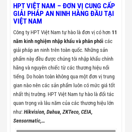
Đội
HPT VIỆT NAM – ĐƠN VỊ CUNG CẤP
Dự Án Khối Nhà
GIẢI PHÁP AN NINH HÀNG ĐẦU TẠI
Máy
VIỆT NAM
Dự Án Kho
Xưởng -
Logistics
Công ty HPT Việt Nam tự hào là đơn vị có hơn
11
Tin Tức
năm kinh nghiệm nhập khẩu và phân phối
các
Tin Công Nghệ
Tin Khuyến Mãi
giải pháp an ninh trên toàn quốc. Những sản
Tin Tuyển Dụng
phẩm này đều được chúng tôi nhập khẩu chính
Liên Hệ
hãng và nguyên chiếc từ các thương hiệu nổi
tiếng. Do hoàn toàn không qua một đơn vị trung
gian nào nên các sản phẩm luôn có mức giá tốt
nhất thị trường. HPT Việt Nam tự hào là đối tác
quan trọng và lâu năm của các thương hiệu lớn
như:
Hikvision, Dahua,
ZKTeco, CEIA,
Sensormatic,…