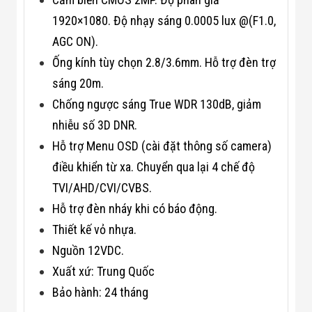
Công Nghiệp
Thiết Bị Ngành
1920×1080. Độ nhạy sáng 0.0005 lux @(F1.0,
Giáo Dục
AGC ON).
Thiết Bị Ngành
Thủy Sản
Ống kính tùy chọn 2.8/3.6mm. Hỗ trợ đèn trợ
Thiết Bị Ngành
Giày Da, Túi
sáng 20m.
Xách
Chống ngược sáng True WDR 130dB, giảm
Dự Án Triển
Khai
nhiễu số 3D DNR.
Dự Án Ngành
Hỗ trợ Menu OSD (cài đặt thông số camera)
Thủy Sản
Dự Án Ngành
điều khiển từ xa. Chuyển qua lại 4 chế độ
Thực Phẩm
TVI/AHD/CVI/CVBS.
Dự Án Ngành
Siêu Thị - Ngân
Hỗ trợ đèn nháy khi có báo động.
Hàng
Dự Án Ngành
Thiết kế vỏ nhựa.
Giáo Dục -
Nguồn 12VDC.
Trường Học
Dự Án Ngành
Xuất xứ: Trung Quốc
Điện Tử
Bảo hành: 24 tháng
Dự Án Ngành
Công An - Quân