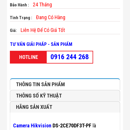
Minh
24 Tháng
Bảo Hành :
Sản Phẩm
THIẾT BỊ AN
Đang Có Hàng
Tình Trạng :
NINH
Camera Thông
Liên Hệ Để Có Giá Tốt
Giá:
Minh
Cổng Từ Siêu
Thị
TƯ VẤN GIẢI PHÁP - SẢN PHẨM
Máy Đếm
Người
0916 244 268
HOTLINE
Máy Dò Tìm
Thuốc Nổ
Phòng Chống
Khủng Bố
Camera Đo
THÔNG TIN SẢN PHẨM
Thân Nhiệt
THIẾT BỊ
THÔNG SỐ KỸ THUẬT
CHUYÊN
DỤNG
HÃNG SẢN XUẤT
Máy Dò Tạp
Chất
Màn Hình
Camera Hikvision
DS-2CE70DF3T-PF
là
Tương Tác