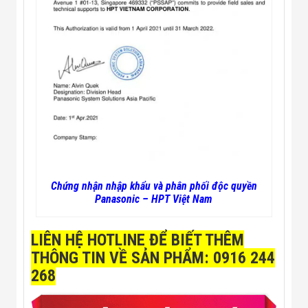
Chứng nhận nhập khẩu và phân phối độc quyền
Panasonic – HPT Việt Nam
LIÊN HỆ HOTLINE ĐỂ BIẾT THÊM
THÔNG TIN VỀ
SẢN PHẨM: 0916 244
268