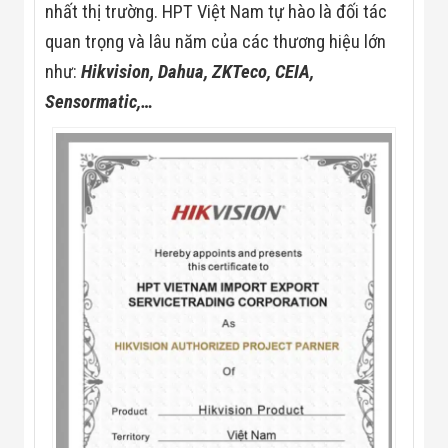
nhất thị trường. HPT Việt Nam tự hào là đối tác
Đội
Dự Án Khối Nhà
quan trọng và lâu năm của các thương hiệu lớn
Máy
Dự Án Kho
như:
Hikvision, Dahua,
ZKTeco, CEIA,
Xưởng -
Sensormatic,…
Logistics
Tin Tức
Tin Công Nghệ
Tin Khuyến Mãi
Tin Tuyển Dụng
Liên Hệ