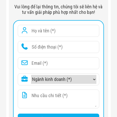
Độ phân giải
3.0 Megapixel
Vui lòng để lại thông tin, chúng tôi sẽ liên hệ và
Camera theo loại chip
Chip CMOS
tư vấn giải pháp phù hợp nhất cho bạn!
Độ Zoom kỹ thuật số
>= 4x
Tiêu chuẩn IP
Chuẩn IP67, Chuẩn IK10
Nguồn điện
DC 12V