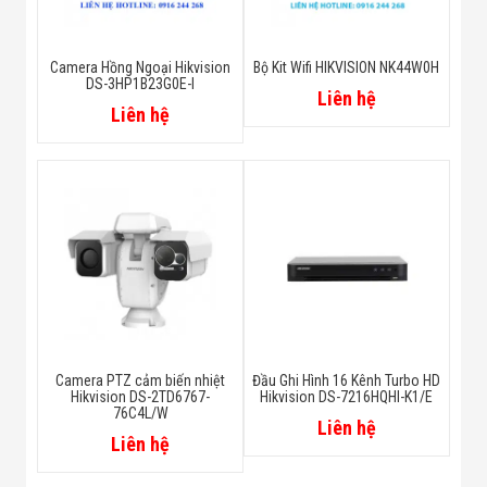
Camera Hồng Ngoại Hikvision
Bộ Kit Wifi HIKVISION NK44W0H
DS-3HP1B23G0E-I
Liên hệ
Liên hệ
Camera PTZ cảm biến nhiệt
Đầu Ghi Hình 16 Kênh Turbo HD
Hikvision DS-2TD6767-
Hikvision DS-7216HQHI-K1/E
76C4L/W
Liên hệ
Liên hệ