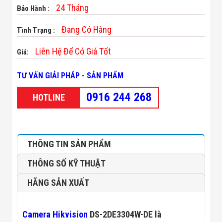
Minh
24 Tháng
Bảo Hành :
Sản Phẩm
THIẾT BỊ AN
Đang Có Hàng
Tình Trạng :
NINH
Camera Thông
Liên Hệ Để Có Giá Tốt
Giá:
Minh
Cổng Từ Siêu
Thị
TƯ VẤN GIẢI PHÁP - SẢN PHẨM
Máy Đếm
Người
0916 244 268
HOTLINE
Máy Dò Tìm
Thuốc Nổ
Phòng Chống
Khủng Bố
Camera Đo
THÔNG TIN SẢN PHẨM
Thân Nhiệt
THIẾT BỊ
THÔNG SỐ KỸ THUẬT
CHUYÊN
DỤNG
HÃNG SẢN XUẤT
Máy Dò Tạp
Chất
Màn Hình
Camera Hikvision
DS-2DE3304W-DE là
Tương Tác