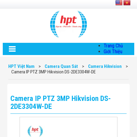
Trang Chủ
Giới Thiệu
Về HPT Việt
Nam
HPT Việt Nam
>
Camera Quan Sát
>
Camera Hikvision
>
Hội Đồng Quản
Camera IP PTZ 3MP Hikvision DS-2DE3304W-DE
Trị
Chính Sách Quy
Định Chung
Chính Sách Bảo
Camera IP PTZ 3MP Hikvision DS-
Mật Thông Tin
Chiến Lược
2DE3304W-DE
Phát Triển
Thông Tin
Chuyển Khoản
Giải Pháp
Giải Pháp Thiết