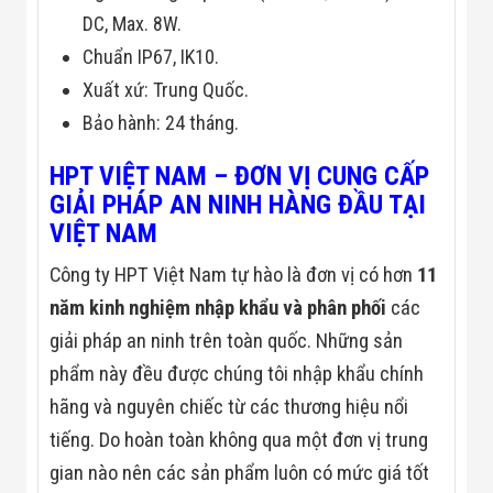
Công Nghiệp
Thiết Bị Ngành
DC, Max. 8W.
Giáo Dục
Chuẩn IP67, IK10.
Thiết Bị Ngành
Thủy Sản
Xuất xứ: Trung Quốc.
Thiết Bị Ngành
Bảo hành: 24 tháng.
Giày Da, Túi
Xách
Dự Án Triển
HPT VIỆT NAM – ĐƠN VỊ CUNG CẤP
Khai
GIẢI PHÁP AN NINH HÀNG ĐẦU TẠI
Dự Án Ngành
VIỆT NAM
Thủy Sản
Dự Án Ngành
Công ty HPT Việt Nam tự hào là đơn vị có hơn
11
Thực Phẩm
Dự Án Ngành
năm kinh nghiệm nhập khẩu và phân phối
các
Siêu Thị - Ngân
Hàng
giải pháp an ninh trên toàn quốc. Những sản
Dự Án Ngành
phẩm này đều được chúng tôi nhập khẩu chính
Giáo Dục -
Trường Học
hãng và nguyên chiếc từ các thương hiệu nổi
Dự Án Ngành
tiếng. Do hoàn toàn không qua một đơn vị trung
Điện Tử
Dự Án Ngành
gian nào nên các sản phẩm luôn có mức giá tốt
Công An - Quân