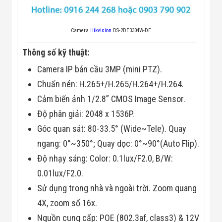
Flycam
Robot Tự Hành
Robot AI
Camera
Hikvision
DS-2DE3304W-DE
THIẾT BỊ KIỂM
SOÁT RA VÀO
Thông số kỹ thuật:
Cổng Dò Kim
Loại
Camera IP bán cầu 3MP (mini PTZ).
Máy Soi Hành
Lý (X-Ray)
Chuẩn nén: H.265+/H.265/H.264+/H.264.
Cổng Phân Làn
Cảm biến ảnh 1/2.8” CMOS Image Sensor.
Tự Động
Nhận Diện
Độ phân giải: 2048 x 1536P.
Khuôn Mặt
Góc quan sát: 80-33.5° (Wide~Tele). Quay
Hệ Thống Điện
Nhẹ
ngang: 0°~350°; Quay dọc: 0°~90°(Auto Flip).
Thiết Bị Theo
Ngành
Độ nhạy sáng: Color: 0.1lux/F2.0, B/W:
Thiết Bị Ngành
0.01lux/F2.0.
Thực Phẩm
Thiết Bị Ngành
Sử dụng trong nhà và ngoài trời. Zoom quang
Thực Phẩm
4X, zoom số 16x.
Matrixcope
Thiết Bị Ngành
Nguồn cung cấp: POE (802.3af, class3) & 12V