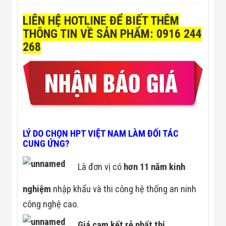
LIÊN HỆ HOTLINE ĐỂ BIẾT THÊM
THÔNG TIN VỀ
SẢN PHẨM: 0916 244
268
LÝ DO CHỌN HPT VIỆT NAM LÀM ĐỐI TÁC
CUNG ỨNG?
Là đơn vị có
hơn 11 năm kinh
nghiệm
nhập khẩu và thi công hệ thống an ninh
công nghệ cao.
Giá cam kết rẻ nhất thị