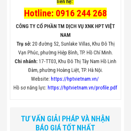
liên hệ:
Hotline: 0916 244 268
CÔNG TY CỔ PHẦN TM DỊCH VỤ XNK HPT VIỆT
NAM
Trụ sở:
20 đường 52, Sunlake Villas, Khu Đô Thị
Vạn Phúc, phường Hiệp Bình, TP. Hồ Chí Minh.
Chi nhánh:
17-TT03, Khu Đô Thị Tây Nam Hồ Linh
Đàm, phường Hoàng Liệt, TP. Hà Nội.
Website:
https://hptvietnam.vn/
Hồ sơ năng lực:
https://hptvietnam.vn/profile.pdf
Chế độ bảo hành
24 tháng
Hikvision
Theo giá trị
Trên 5.0 Triệu
TƯ VẤN GIẢI PHÁP VÀ NHẬN
Cảm biến hình ảnh
CMOS, kích thước 1/2.8”
BÁO GIÁ TỐT NHẤT