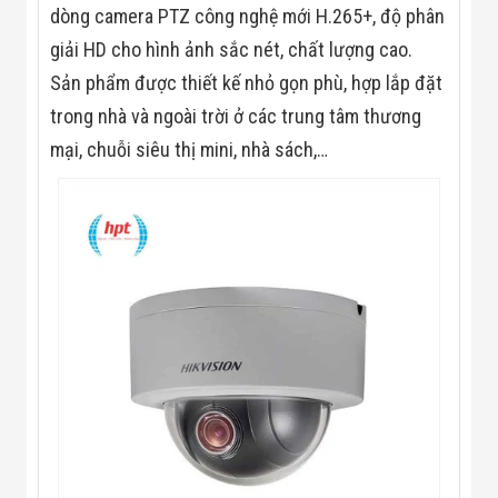
Màn Hình LED
dòng camera PTZ công nghệ mới H.265+, độ phân
Thiết Bị Chống
Ghi Âm
giải HD cho hình ảnh sắc nét, chất lượng cao.
Máy X-Ray
Sản phẩm được thiết kế nhỏ gọn phù, hợp lắp đặt
Thực Phẩm
Máy Dò Kim
trong nhà và ngoài trời ở các trung tâm thương
Loại Công
mại, chuỗi siêu thị mini, nhà sách,…
Nghiệp
Thiết Bị Công
Nghệ Cao
Ống Nhòm
Chuyên Dụng
Đo Lực - Sức
Căng - Sức
Nén
Máy Kiểm Tra
Khuyết Tật
Máy Kiểm Tra
Vết Nứt Sản
Phẩm
Máy Kiểm Tra
Bo Mạch Điện
Tử
Súng Bắn