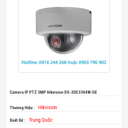
Bị Ngành Thủy
Sản - Đông
Lạnh
Giải Pháp Thiết
Bị Ngành Thực
Phẩm Đóng Gói
Giải Pháp Thiết
Bị Ngành May
Mặc - Giày Da
Giải Pháp Thiết
Bị Ngành Linh
Kiện Điện Tử
Giải Pháp Thiết
Bị Ngành Giáo
Dục
Giải Pháp Thiết
Bị Ngành Bán
Camera IP PTZ 3MP Hikvision DS-2DE3304W-DE
Lẻ - Retail
Giải Pháp
Chuyên Dụng
Hikvision
Thương Hiệu :
Ngành Công An
- Quân Đội
Trung Quốc
Xuất Xứ :
Giải Pháp Bãi
Giữ Xe Thông