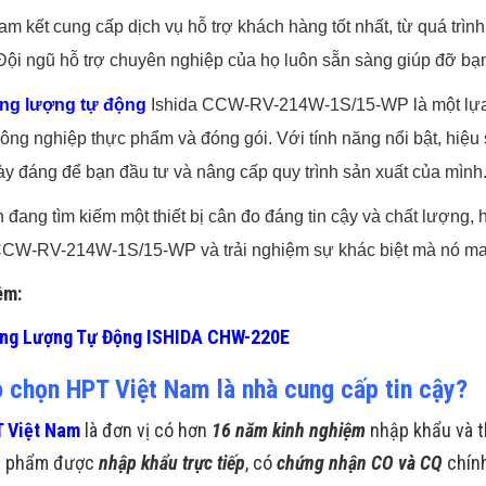
am kết cung cấp dịch vụ hỗ trợ khách hàng tốt nhất, từ quá trì
. Đội ngũ hỗ trợ chuyên nghiệp của họ luôn sẵn sàng giúp đỡ bạn
ọng lượng tự động
Ishida CCW-RV-214W-1S/15-WP là một lựa c
ông nghiệp thực phẩm và đóng gói. Với tính năng nổi bật, hiệu s
y đáng để bạn đầu tư và nâng cấp quy trình sản xuất của mình
 đang tìm kiếm một thiết bị cân đo đáng tin cậy và chất lượng,
CCW-RV-214W-1S/15-WP và trải nghiệm sự khác biệt mà nó man
êm:
ọng Lượng Tự Động ISHIDA CHW-220E
o chọn HPT Việt Nam là nhà cung cấp tin cậy?
 Việt Nam
là đơn vị có hơn
16 năm kinh nghiệm
nhập khẩu và t
n phẩm được
nhập khẩu trực tiếp
, có
chứng nhận CO và CQ
chín