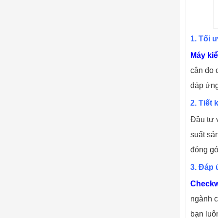
1. Tối 
Máy kiể
cân đo 
đáp ứng
2. Tiết
Đầu tư 
suất sản
đóng gó
3. Đáp 
Checkw
ngành c
bạn luô