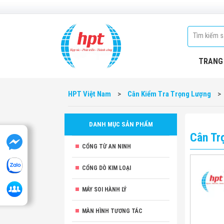
TRANG
HPT Việt Nam
>
Cân Kiểm Tra Trọng Lượng
>
DANH MỤC SẢN PHẨM
Cân Tr
CỔNG TỪ AN NINH
CỔNG DÒ KIM LOẠI
MÁY SOI HÀNH LÝ
MÀN HÌNH TƯƠNG TÁC