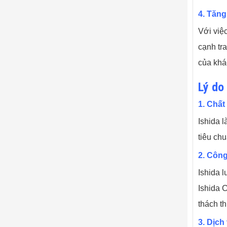
4. Tăng
Với việ
cạnh tr
của khá
Lý do
1. Chấ
Ishida 
tiêu ch
2. Công
Ishida 
Ishida 
thách th
3. Dịch