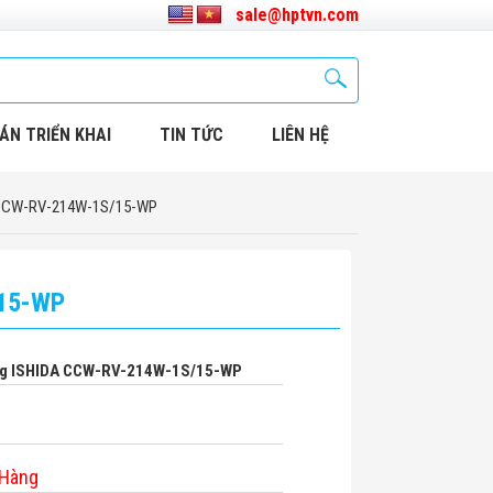
sale@hptvn.com
ÁN TRIỂN KHAI
TIN TỨC
LIÊN HỆ
A CCW-RV-214W-1S/15-WP
/15-WP
ng ISHIDA CCW-RV-214W-1S/15-WP
 Hàng