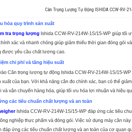
Cân Trọng Lượng Tự Động ISHIDA CCW-RV-2
ưu hóa quy trình sản xuất
m tra trọng lượng
Ishida CCW-RV-214W-1S/15-WP giúp tối ưu 
chính xác và nhanh chóng giúp giảm thiểu thời gian đóng gói 
 được yêu cầu chất lượng cao.
 kiệm chi phí và tăng hiệu suất
vào Cân trọng lượng tự động Ishida CCW-RV-214W-1S/15-WP có t
 xuất của bạn. Với khả năng cân đo chính xác, bạn có thể giảm t
i và vận chuyển hàng hóa, giúp tối ưu hóa lợi nhuận và hiệu q
ứng các tiêu chuẩn chất lượng và an toàn
eigher
Ishida CCW-RV-214W-1S/15-WP đáp ứng các tiêu chuẩn
ông nghiệp thực phẩm và đóng gói. Việc sử dụng máy cân này
n đáp ứng các tiêu chuẩn chất lượng và an toàn của cơ quan q