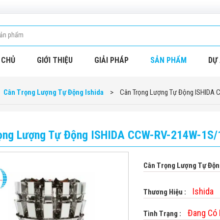
 CHỦ
GIỚI THIỆU
GIẢI PHÁP
SẢN PHẨM
DỰ 
Cân Trọng Lượng Tự Động Ishida
>
Cân Trọng Lượng Tự Động ISHID
ọng Lượng Tự Động ISHIDA CCW-RV-214W-1S
Cân Trọng Lượng Tự Độ
Ishida
Thương Hiệu :
Đang Có
Tình Trạng :