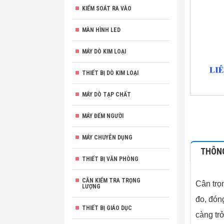
KIỂM SOÁT RA VÀO
MÀN HÌNH LED
MÁY DÒ KIM LOẠI
THIẾT BỊ DÒ KIM LOẠI
MÁY DÒ TẠP CHẤT
MÁY ĐẾM NGƯỜI
MÁY CHUYÊN DỤNG
THÔNG
THIẾT BỊ VĂN PHÒNG
CÂN KIỂM TRA TRỌNG
Cân trọ
LƯỢNG
đo, đón
THIẾT BỊ GIÁO DỤC
càng tr