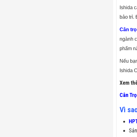
Ishida c
bảo trì
Cân tr
ngành c
phẩm nà
Nếu bạn
Ishida 
Xem th
Cân Tr
Vì sa
HPT
Sả