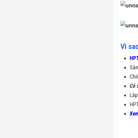
Vì sa
HPT
Sả
Chí
Có 
Lắp
HPT
Xem