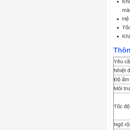
Khô
mài
Hệ 
Tốc
Khả
Thôn
Yêu cầ
Nhiệt 
Độ ẩm 
Môi tr
Tốc độ
Ngõ rộ