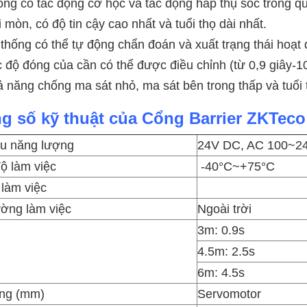
ng có tác động cơ học và tác động hấp thụ sốc trong quá
 mòn, có độ tin cậy cao nhất và tuổi thọ dài nhất.
thống có thể tự động chẩn đoán và xuất trạng thái hoạt
 độ đóng của cần có thể được điều chỉnh (từ 0,9 giây-1
 năng chống ma sát nhỏ, ma sát bên trong thấp và tuổi t
g số kỹ thuật của Cổng Barrier ZKTec
u năng lượng
24V DC, AC 100~2
độ làm việc
-40°C~+75°C
làm việc
ường làm việc
Ngoài trời
3m: 0.9s
4.5m: 2.5s
6m: 4.5s
ng (mm)
Servomotor