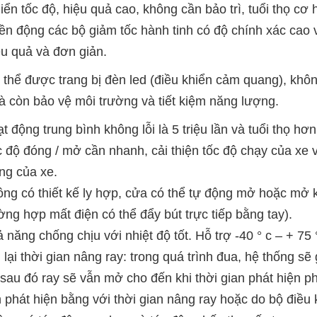
iển tốc độ, hiệu quả cao, không cần bảo trì, tuổi thọ cơ
yền động các bộ giảm tốc hành tinh có độ chính xác cao 
ệu quả và đơn giản.
thể được trang bị đèn led (điều khiển cảm quang), không
 còn bảo vệ môi trường và tiết kiệm năng lượng.
t động trung bình không lỗi là 5 triệu lần và tuổi thọ hơ
 độ đóng / mở cần nhanh, cải thiện tốc độ chạy của xe v
ng của xe.
ng có thiết kế ly hợp, cửa có thể tự động mở hoặc mở 
ờng hợp mất điện có thể đẩy bút trực tiếp bằng tay).
 năng chống chịu với nhiệt độ tốt. Hỗ trợ -40 ° c – + 75 
 lại thời gian nâng ray: trong quá trình đua, hệ thống sẽ
 sau đó ray sẽ vẫn mở cho đến khi thời gian phát hiện
n phát hiện bằng với thời gian nâng ray hoặc do bộ điều