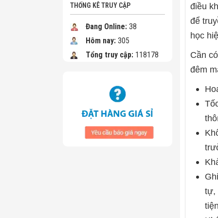
THỐNG KÊ TRUY CẬP
điều kh
để tru
Đang Online:
38
học hi
Hôm nay:
305
Tổng truy cập:
118178
Cần có 
đêm mà
Hoạ
Tốc
thô
Khô
trư
Khả
Ghi
tự,
tiệ