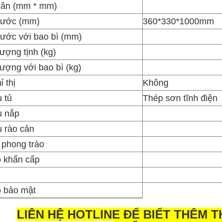
hân (mm * mm)
hước (mm)
360*330*1000mm
hước với bao bì (mm)
lượng tịnh (kg)
lượng với bao bì (kg)
 thị
Không
u tủ
Thép sơn tĩnh điện
u nắp
u rào cản
r phong trào
 khẩn cấp
 bảo mật
LIÊN HỆ HOTLINE ĐỂ BIẾT THÊM 