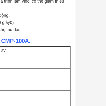
 trình làm việc, có thể giảm thiểu
 động.
0 giây0)
họ lâu dài.
o CMP-100A.
40V