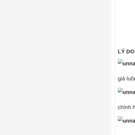
LÝ DO
giá luô
chính 