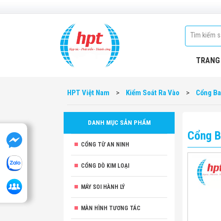
TRANG
HPT Việt Nam
>
Kiểm Soát Ra Vào
>
Cổng Ba
DANH MỤC SẢN PHẨM
Cổng B
CỔNG TỪ AN NINH
CỔNG DÒ KIM LOẠI
MÁY SOI HÀNH LÝ
MÀN HÌNH TƯƠNG TÁC