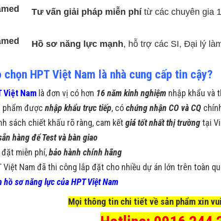
Tư vấn giải pháp miễn phí
từ các chuyên gia 
Hồ sơ năng lực mạnh
, hỗ trợ các SI, Đại lý l
o chọn HPT Việt Nam là nhà cung cấp tin cậy?
 Việt Nam
là đơn vị có hơn
16 năm kinh nghiệm
nhập khẩu và t
n phẩm được
nhập khẩu trực tiếp
, có
chứng nhận CO và CQ
chín
nh sách chiết khấu rõ ràng, cam kết
giá tốt nhất thị trường
tại V
sẵn hàng để Test và bàn giao
 đặt miễn phí,
bảo hành chính hãng
 Việt Nam đã thi công lắp đặt cho nhiều dự án lớn trên toàn q
 hồ sơ năng lực của HPT Việt Nam
Mọi thông tin chi tiết về sản phẩm xin vui