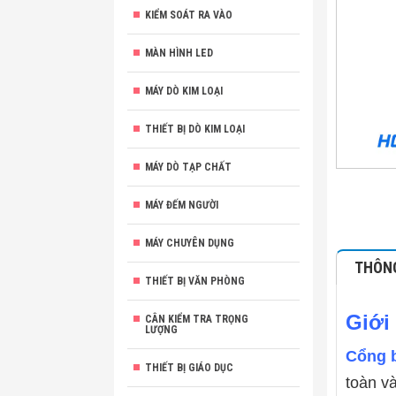
KIỂM SOÁT RA VÀO
MÀN HÌNH LED
MÁY DÒ KIM LOẠI
THIẾT BỊ DÒ KIM LOẠI
MÁY DÒ TẠP CHẤT
MÁY ĐẾM NGƯỜI
MÁY CHUYÊN DỤNG
THÔNG
THIẾT BỊ VĂN PHÒNG
Giới
CÂN KIỂM TRA TRỌNG
LƯỢNG
Cổng b
THIẾT BỊ GIÁO DỤC
toàn và