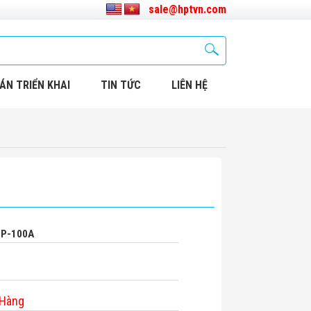
sale@hptvn.com
ÁN TRIỂN KHAI
TIN TỨC
LIÊN HỆ
MP-100A
 Hàng