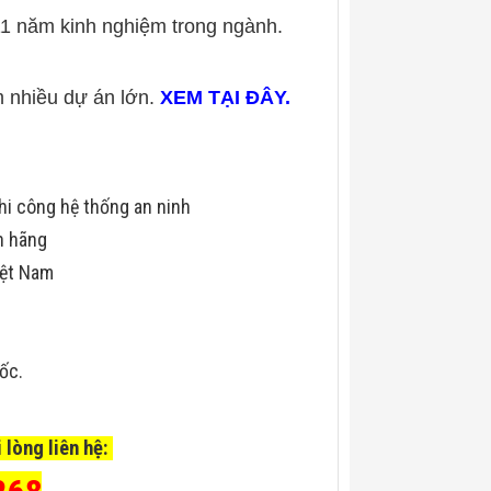
11 năm kinh nghiệm trong ngành.
àm nhiều dự án lớn.
XEM TẠI ĐÂY
.
hi công hệ thống an ninh
h hãng
iệt Nam
uốc.
 lòng liên hệ: