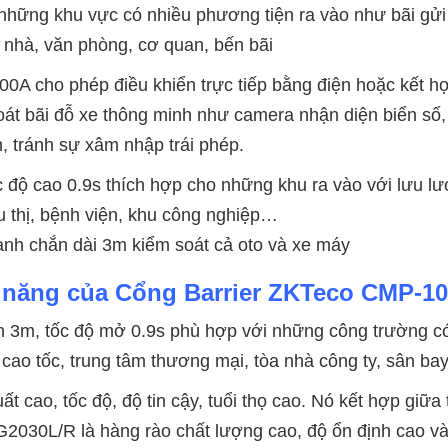
 những khu vực có nhiều phương tiện ra vào như bãi gửi 
a nhà, văn phòng, cơ quan, bến bãi
0A cho phép điều khiển trực tiếp bằng điện hoặc kết hợp
oát bãi đỗ xe thông minh như camera nhận diện biển số
, tránh sự xâm nhập trái phép.
 độ cao 0.9s thích hợp cho những khu ra vào với lưu l
u thị, bệnh viện, khu công nghiệp…
nh chắn dài 3m kiểm soát cả oto và xe máy
 năng của Cổng Barrier ZKTeco CMP-10
n 3m, tốc độ mở 0.9s phù hợp với những công trường có
cao tốc, trung tâm thương mại, tòa nhà công ty, sân ba
ất cao, tốc độ, độ tin cậy, tuổi thọ cao. Nó kết hợp giữa
030L/R là hàng rào chất lượng cao, độ ổn định cao và 