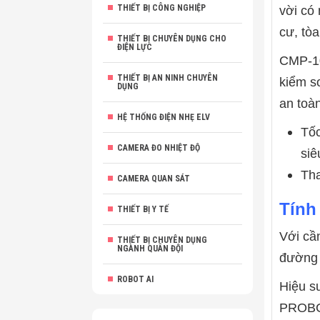
THIẾT BỊ CÔNG NGHIỆP
vời có
cư, tò
THIẾT BỊ CHUYÊN DỤNG CHO
ĐIỆN LỰC
CMP-10
THIẾT BỊ AN NINH CHUYÊN
kiểm s
DỤNG
an toàn
HỆ THỐNG ĐIỆN NHẸ ELV
Tốc
CAMERA ĐO NHIỆT ĐỘ
siê
Tha
CAMERA QUAN SÁT
Tính
THIẾT BỊ Y TẾ
Với cầ
THIẾT BỊ CHUYÊN DỤNG
NGÀNH QUÂN ĐỘI
đường 
ROBOT AI
Hiệu su
PROBG2