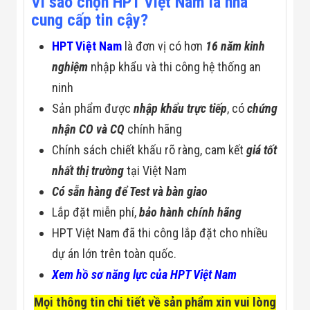
Vì sao chọn HPT Việt Nam là nhà
cung cấp tin cậy?
HPT Việt Nam
là đơn vị có hơn
16 năm kinh
nghiệm
nhập khẩu và thi công hệ thống an
ninh
Sản phẩm được
nhập khẩu trực tiếp
, có
chứng
nhận CO và CQ
chính hãng
Chính sách chiết khấu rõ ràng, cam kết
giá tốt
nhất thị trường
tại Việt Nam
Có sẵn hàng để Test và bàn giao
Lắp đặt miễn phí,
bảo hành chính hãng
HPT Việt Nam đã thi công lắp đặt cho nhiều
dự án lớn trên toàn quốc.
Xem hồ sơ năng lực của HPT Việt Nam
Mọi thông tin chi tiết về sản phẩm xin vui lòng