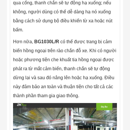
Công Nghiệp
qua cổng, thanh chắn sẽ tự động hạ xuống; nếu
Thiết Bị Ngành
Giáo Dục
không, người dùng có thể dễ dàng hạ nó xuống
Thiết Bị Ngành
bằng cách sử dụng bộ điều khiển từ xa hoặc nút
Thủy Sản
Thiết Bị Ngành
bấm.
Giày Da, Túi
Xách
Hơn nữa,
BG1030L/R
có thể được trang bị cảm
Dự Án Triển
Khai
biến hồng ngoại trên rào chắn đỗ xe. Khi có người
Dự Án Ngành
hoặc phương tiện che khuất tia hồng ngoại được
Thủy Sản
Dự Án Ngành
phát ra từ mắt cảm biến, thanh chắn sẽ tự động
Thực Phẩm
dừng lại và sau đó nâng lên hoặc hạ xuống. Điều
Dự Án Ngành
Siêu Thị - Ngân
này đảm bảo an toàn và thuận tiện cho tất cả các
Hàng
Dự Án Ngành
thành phần tham gia giao thông.
Giáo Dục -
Trường Học
Dự Án Ngành
Điện Tử
Dự Án Ngành
Công An - Quân