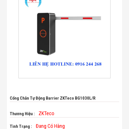
Bị Ngành Thủy
Sản - Đông
Lạnh
Giải Pháp Thiết
Bị Ngành Thực
Phẩm Đóng Gói
Giải Pháp Thiết
Bị Ngành May
Mặc - Giày Da
Giải Pháp Thiết
Bị Ngành Linh
Kiện Điện Tử
Giải Pháp Thiết
Bị Ngành Giáo
Dục
Giải Pháp Thiết
Bị Ngành Bán
Lẻ - Retail
Cổng Chắn Tự Động Barrier ZKTeco BG1030L/R
Giải Pháp
Chuyên Dụng
Ngành Công An
ZKTeco
Thương Hiệu :
- Quân Đội
Giải Pháp Bãi
Đang Có Hàng
Tình Trạng :
Giữ Xe Thông