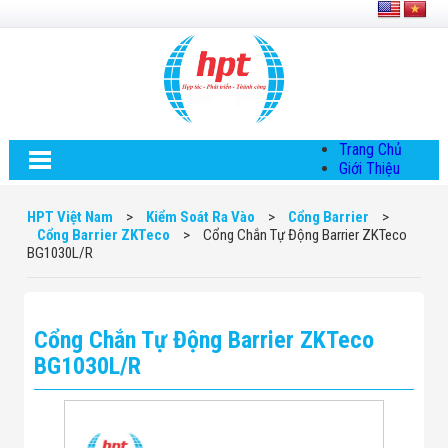
Trang Chủ
Giới Thiệu
Về HPT Việt
Nam
HPT Việt Nam
>
Kiểm Soát Ra Vào
>
Cổng Barrier
>
Hội Đồng Quản
Cổng Barrier ZKTeco
>
Cổng Chắn Tự Động Barrier ZKTeco
Trị
BG1030L/R
Chính Sách Quy
Định Chung
Chính Sách Bảo
Mật Thông Tin
Cổng Chắn Tự Động Barrier ZKTeco
Chiến Lược
Phát Triển
BG1030L/R
Thông Tin
Chuyển Khoản
Giải Pháp
Giải Pháp Thiết