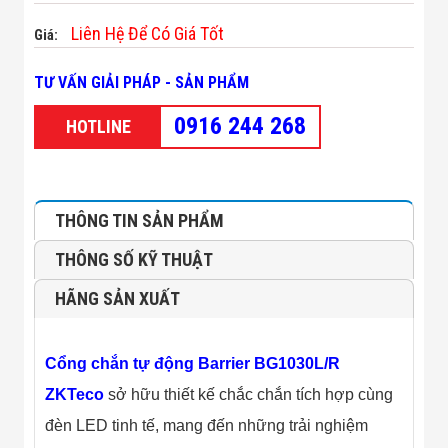
Minh
Liên Hệ Để Có Giá Tốt
Sản Phẩm
Giá:
THIẾT BỊ AN
NINH
TƯ VẤN GIẢI PHÁP - SẢN PHẨM
Camera Thông
Minh
0916 244 268
HOTLINE
Cổng Từ Siêu
Thị
Máy Đếm
Người
Máy Dò Tìm
THÔNG TIN SẢN PHẨM
Thuốc Nổ
Phòng Chống
THÔNG SỐ KỸ THUẬT
Khủng Bố
Camera Đo
HÃNG SẢN XUẤT
Thân Nhiệt
THIẾT BỊ
CHUYÊN
DỤNG
Cổng chắn tự động Barrier BG1030L/R
Máy Dò Tạp
ZKTeco
sở hữu thiết kế chắc chắn tích hợp cùng
Chất
Màn Hình
đèn LED tinh tế, mang đến những trải nghiệm
Tương Tác