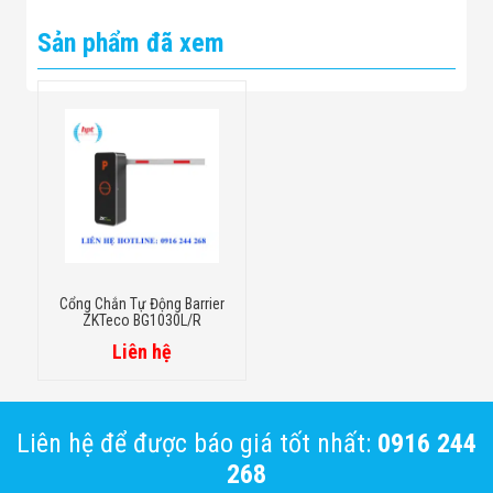
Sản phẩm đã xem
Cổng Chắn Tự Động Barrier
ZKTeco BG1030L/R
Liên hệ
Liên hệ để được báo giá tốt nhất:
0916 244
268