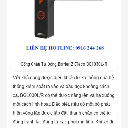
Flycam
Robot Tự Hành
Robot AI
THIẾT BỊ KIỂM
SOÁT RA VÀO
Cổng Dò Kim
Loại
Máy Soi Hành
Lý (X-Ray)
Cổng Phân Làn
Tự Động
Nhận Diện
Cổng Chắn Tự Động Barrier ZKTeco BG1030L/R
Khuôn Mặt
Hệ Thống Điện
Với khả năng được điều khiển từ xa thông qua hệ
Nhẹ
Thiết Bị Theo
thống kiểm soát ra vào và đầu đọc khoảng cách
Ngành
xa, BG1030L/R có thể được nâng lên và hạ xuống
Thiết Bị Ngành
Thực Phẩm
một cách linh hoạt. Đặc biệt, nếu có một bộ phát
Thiết Bị Ngành
Thực Phẩm
hiện vòng lặp được lắp đặt, thanh chắn có thể tự
Matrixcope
động tránh tác động từ các phương tiện. Khi xe đi
Thiết Bị Ngành