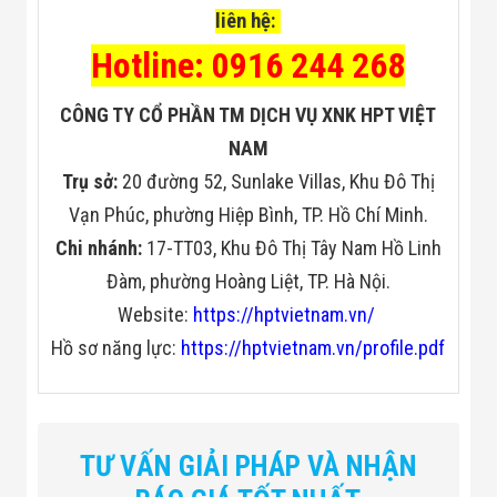
liên hệ:
Hotline: 0916 244 268
CÔNG TY CỔ PHẦN TM DỊCH VỤ XNK HPT VIỆT
NAM
Trụ sở:
20 đường 52, Sunlake Villas, Khu Đô Thị
Vạn Phúc, phường Hiệp Bình, TP. Hồ Chí Minh.
Chi nhánh:
17-TT03, Khu Đô Thị Tây Nam Hồ Linh
Đàm, phường Hoàng Liệt, TP. Hà Nội.
Website:
https://hptvietnam.vn/
Hồ sơ năng lực:
https://hptvietnam.vn/profile.pdf
TƯ VẤN GIẢI PHÁP VÀ NHẬN