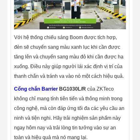
Đội
Dự Án Khối Nhà
Máy
Dự Án Kho
Xưởng -
Logistics
Với hệ thống chiếu sáng Boom được tích hợp,
Tin Tức
Tin Công Nghệ
đèn sẽ chuyển sang màu xanh lục khi cần được
Tin Khuyến Mãi
tăng lên và chuyển sang màu đỏ khi cần được hạ
Tin Tuyển Dụng
Liên Hệ
xuống. Điều này giúp người lái xác định vị trí của
thanh chắn và tránh va vào nó một cách hiệu quả.
Cổng chắn Barrier
BG1030L/R
của ZKTeco
không chỉ mang tính tiên tiến và thông minh trong
công nghệ, mà còn đáp ứng tối đa các yêu cầu an
ninh và tiện nghi. Hãy trải nghiệm sản phẩm này
ngay hôm nay và trải lòng tin tưởng vào sự an
toàn và hiệu quả mà nó mang lại.