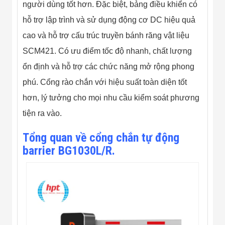
Màn Hình LED
người dùng tốt hơn. Đặc biệt, bảng điều khiển có
Thiết Bị Chống
hỗ trợ lập trình và sử dụng động cơ DC hiệu quả
Ghi Âm
Máy X-Ray
cao và hỗ trợ cấu trúc truyền bánh răng vật liệu
Thực Phẩm
Máy Dò Kim
SCM421. Có ưu điểm tốc độ nhanh, chất lượng
Loại Công
ổn định và hỗ trợ các chức năng mở rộng phong
Nghiệp
Thiết Bị Công
phú. Cổng rào chắn với hiệu suất toàn diện tốt
Nghệ Cao
Ống Nhòm
hơn, lý tưởng cho mọi nhu cầu kiểm soát phương
Chuyên Dụng
tiện ra vào.
Đo Lực - Sức
Căng - Sức
Tổng quan về cổng chắn tự động
Nén
Máy Kiểm Tra
barrier BG1030L/R.
Khuyết Tật
Máy Kiểm Tra
Vết Nứt Sản
Phẩm
Máy Kiểm Tra
Bo Mạch Điện
Tử
Súng Bắn